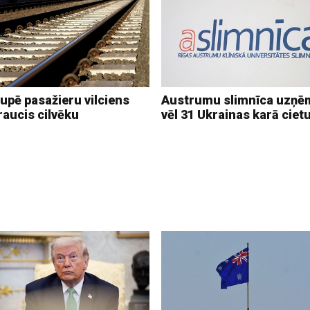
upē pasažieru vilciens
Austrumu slimnīca uzņē
raucis cilvēku
vēl 31 Ukrainas karā ciet