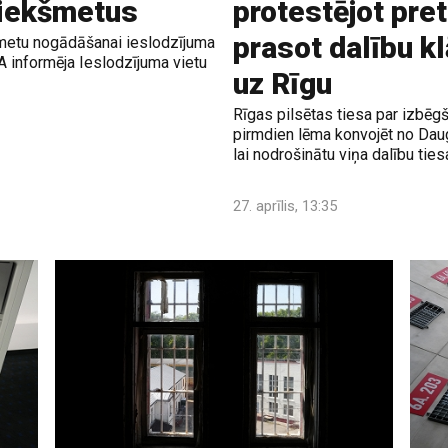
priekšmetus
protestējot pret
prasot dalību kl
šmetu nogādāšanai ieslodzījuma
A informēja Ieslodzījuma vietu
uz Rīgu
Rīgas pilsētas tiesa par izbē
pirmdien lēma konvojēt no Dau
lai nodrošinātu viņa dalību ties
27. aprīlis, 13:35