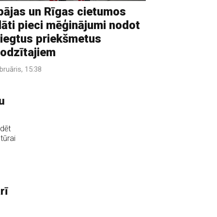
pājas un Rīgas cietumos
lāti pieci mēģinājumi nodot
liegtus priekšmetus
lodzītajiem
bruāris, 15:38
u
udēt
tūrai
rī