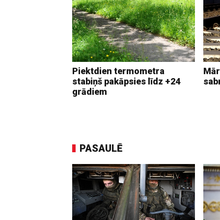
Piektdien termometra
Mār
stabiņš pakāpsies līdz +24
sab
grādiem
PASAULĒ