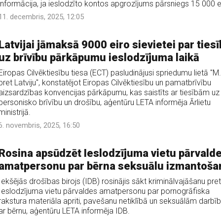
informācija, ja ieslodzīto kontos apgrozījums pārsniegs 15 000 e
11. decembris, 2025, 12:05
Latvijai jāmaksā 9000 eiro sievietei par ties
uz brīvību pārkāpumu ieslodzījuma laikā
Eiropas Cilvēktiesību tiesa (ECT) pasludinājusi spriedumu lietā "M
pret Latviju", konstatējot Eiropas Cilvēktiesību un pamatbrīvību
aizsardzības konvencijas pārkāpumu, kas saistīts ar tiesībām uz
personisko brīvību un drošību, aģentūru LETA informēja Ārlietu
ministrijā.
6. novembris, 2025, 16:50
Rosina apsūdzēt Ieslodzījuma vietu pārvald
amatpersonu par bērna seksuālu izmantoša
Iekšējās drošības birojs (IDB) rosinājis sākt kriminālvajāšanu pret
Ieslodzījuma vietu pārvaldes amatpersonu par pornogrāfiska
rakstura materiāla apriti, pavešanu netiklībā un seksuālām darb
ar bērnu, aģentūru LETA informēja IDB.