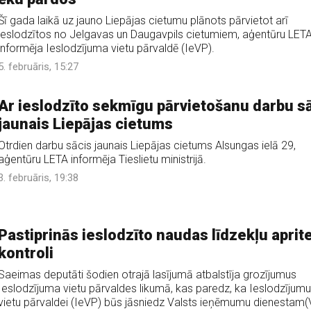
Šī gada laikā uz jauno Liepājas cietumu plānots pārvietot arī
ieslodzītos no Jelgavas un Daugavpils cietumiem, aģentūru LET
informēja Ieslodzījuma vietu pārvaldē (IeVP).
5. februāris, 15:27
Ar ieslodzīto sekmīgu pārvietošanu darbu s
jaunais Liepājas cietums
Otrdien darbu sācis jaunais Liepājas cietums Alsungas ielā 29,
aģentūru LETA informēja Tieslietu ministrijā.
3. februāris, 19:38
Pastiprinās ieslodzīto naudas līdzekļu aprit
kontroli
Saeimas deputāti šodien otrajā lasījumā atbalstīja grozījumus
Ieslodzījuma vietu pārvaldes likumā, kas paredz, ka Ieslodzījumu
vietu pārvaldei (IeVP) būs jāsniedz Valsts ieņēmumu dienestam(