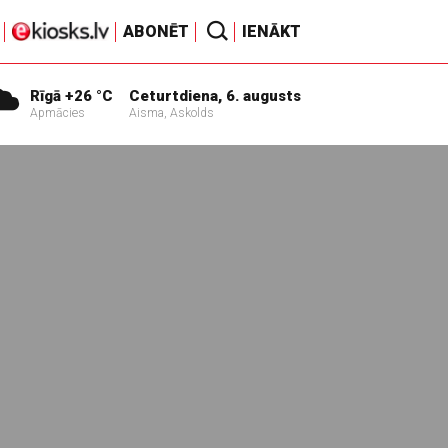
ABONĒT
IENĀKT
Rīgā +26 °C
Ceturtdiena, 6. augusts
Apmācies
Aisma, Askolds