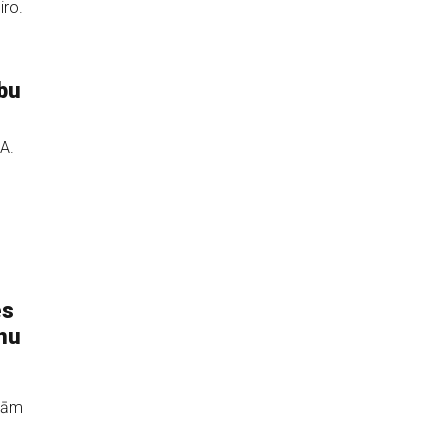
iro.
ību
.A.
es
nu
ībām