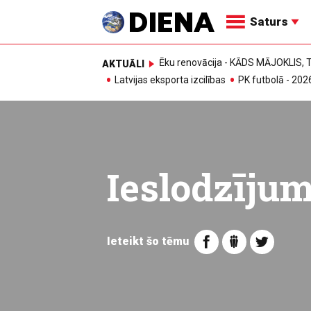
Saturs
Ēku renovācija - KĀDS MĀJOKLIS
AKTUĀLI
Latvijas eksporta izcilības
PK futbolā - 202
Ieslodzījum
Ieteikt šo tēmu