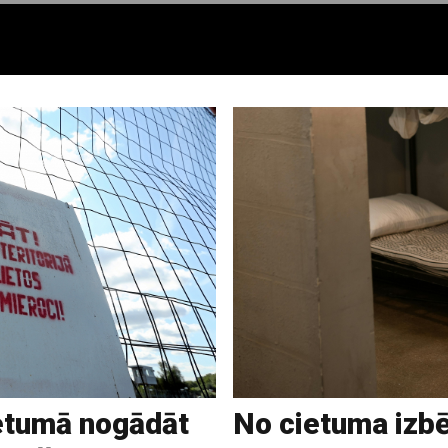
ietumā nogādāt
No cietuma izb