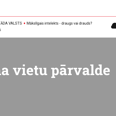
, TĀDA VALSTS
Mākslīgais intelekts - draugs vai drauds?
6
a vietu pārvalde