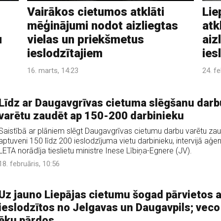
Vairākos cietumos atklāti
Lie
mēģinājumi nodot aizliegtas
atk
u
vielas un priekšmetus
aiz
ieslodzītajiem
ies
16. marts, 14:23
24. fe
Līdz ar Daugavgrīvas cietuma slēgšanu darb
varētu zaudēt ap 150-200 darbinieku
Saistībā ar plāniem slēgt Daugavgrīvas cietumu darbu varētu za
aptuveni 150 līdz 200 ieslodzījuma vietu darbinieku, intervijā aģen
LETA norādīja tieslietu ministre Inese Lībiņa-Egnere (JV).
18. februāris, 10:56
Uz jauno Liepājas cietumu šogad pārvietos a
ieslodzītos no Jelgavas un Daugavpils; veco
ēku pārdos