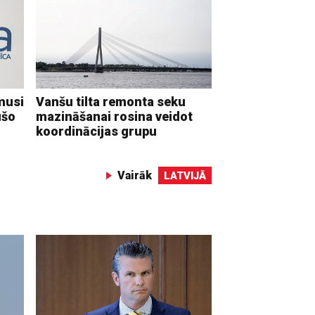
musi
Vanšu tilta remonta seku
ušo
mazināšanai rosina veidot
koordinācijas grupu
Vairāk
LATVIJĀ