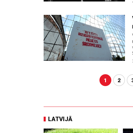
1
2
LATVIJĀ