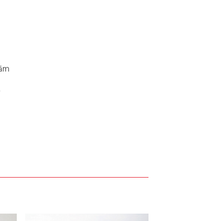
tām
.