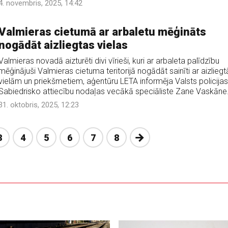
4. novembris, 2025, 14:42
Valmieras cietumā ar arbaletu mēģināts
nogādāt aizliegtas vielas
Valmieras novadā aizturēti divi vīrieši, kuri ar arbaleta palīdzību
mēģinājuši Valmieras cietuma teritorijā nogādāt sainīti ar aizlieg
vielām un priekšmetiem, aģentūru LETA informēja Valsts policijas
Sabiedrisko attiecību nodaļas vecākā speciāliste Zane Vaskāne
31. oktobris, 2025, 12:23
Nākošā
3
4
5
6
7
8