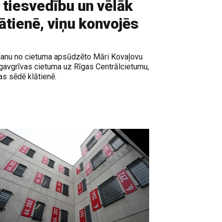
 tiesvedību un vēlāk
ātienē, viņu konvojēs
gšanu no cietuma apsūdzēto Māri Kovaļovu
gavgrīvas cietuma uz Rīgas Centrālcietumu,
as sēdē klātienē.