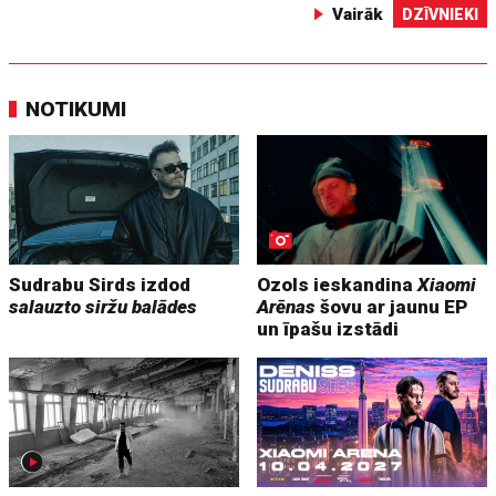
Vairāk
DZĪVNIEKI
NOTIKUMI
Sudrabu Sirds izdod
Ozols ieskandina
Xiaomi
salauzto siržu balādes
Arēnas
šovu ar jaunu EP
un īpašu izstādi