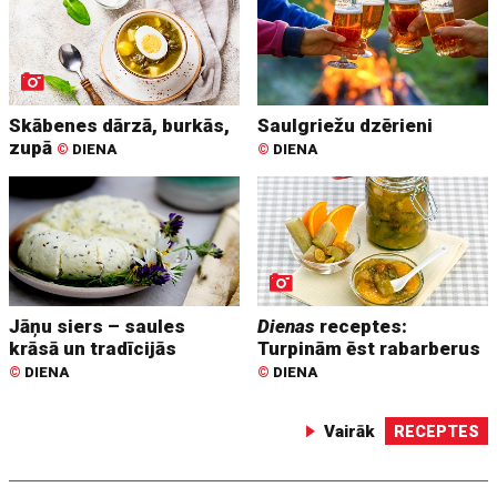
Skābenes dārzā, burkās,
Saulgriežu dzērieni
zupā
©
DIENA
©
DIENA
Jāņu siers – saules
Dienas
receptes:
krāsā un tradīcijās
Turpinām ēst rabarberus
©
DIENA
©
DIENA
Vairāk
RECEPTES