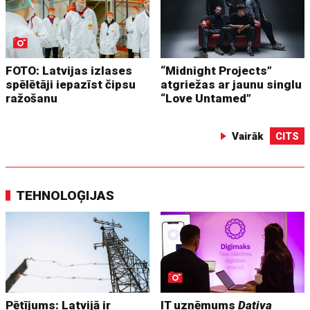
FOTO: Latvijas izlases
“Midnight Projects”
spēlētāji iepazīst čipsu
atgriežas ar jaunu singlu
ražošanu
“Love Untamed”
Vairāk
CITS
TEHNOLOĢIJAS
Pētījums: Latvijā ir
IT uzņēmums
Dativa