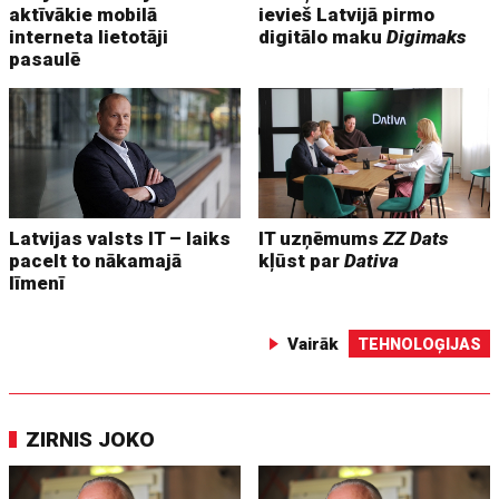
aktīvākie mobilā
ievieš Latvijā pirmo
interneta lietotāji
digitālo maku
Digimaks
pasaulē
Latvijas valsts IT – laiks
IT uzņēmums
ZZ Dats
pacelt to nākamajā
kļūst par
Dativa
līmenī
Vairāk
TEHNOLOĢIJAS
ZIRNIS JOKO