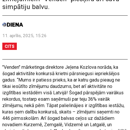
simpātiju balvu.
11. aprīlis, 2025, 15:26
CITS
"Venden" mārketinga direktore Jeļena Kozlova norāda, ka
šogad aktivitāte konkursā krietni pārsniegusi iepriekšējos
gadus. “Mums ir patiess prieks, ka ar katru gadu pieaug ne
tikai iesūtīto zīmējumu daudzums, bet arī aktivitāte no
izglītības iestādēm visā Latvijā! Šogad pārspējām vairākus
rekordus, tostarp esam saņēmuši par teju 36% vairāk
zīmējumu, nekā pērn. Tāpat palielinājies ir izglītības iestāžu,
kuras ņem dalību konkursā, skaits – zīmējumi saņemti no
446 pirmsskolām. Arī šogad balvas ceļos uz dažādiem
novadiem Kurzemē, Zemgalē, Vidzemē un Latgalē, un