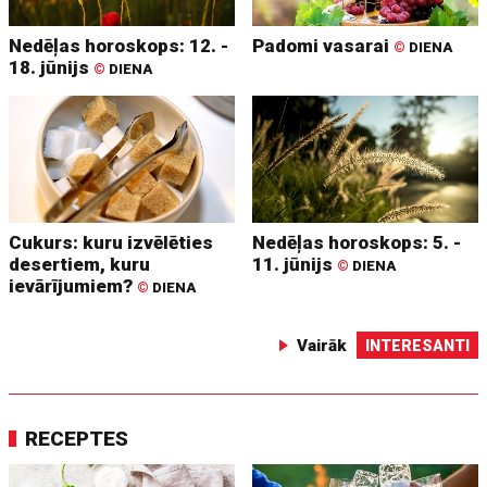
Nedēļas horoskops: 12. -
Padomi vasarai
©
DIENA
18. jūnijs
©
DIENA
Cukurs: kuru izvēlēties
Nedēļas horoskops: 5. -
desertiem, kuru
11. jūnijs
©
DIENA
ievārījumiem?
©
DIENA
Vairāk
INTERESANTI
RECEPTES