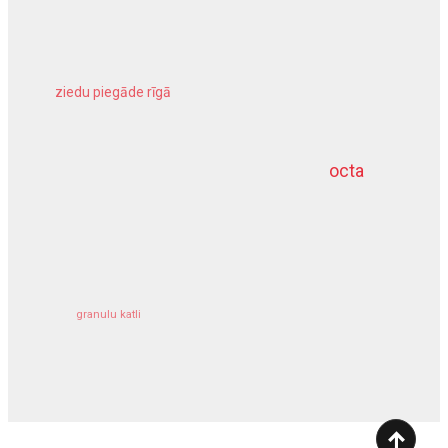
ziedu piegāde rīgā
meliorācijas darbi
octa
dziļurbums
kravu apdrošināšana
granulu katli
siltumsūknis