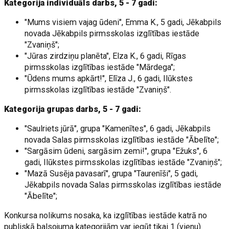
Kategorija individuāls darbs, 5 - 7 gadi:
"Mums visiem vajag ūdeni", Emma K., 5 gadi, Jēkabpils
novada Jēkabpils pirmsskolas izglītības iestāde
"Zvaniņš";
"Jūras zirdziņu planēta", Elza K., 6 gadi, Rīgas
pirmsskolas izglītības iestāde "Mārdega";
"Ūdens mums apkārt!", Elīza J., 6 gadi, Ilūkstes
pirmsskolas izglītības iestāde "Zvaniņš".
Kategorija grupas darbs, 5 - 7 gadi:
"Saulriets jūrā", grupa "Kamenītes", 6 gadi, Jēkabpils
novada Salas pirmsskolas izglītības iestāde "Ābelīte";
"Sargāsim ūdeni, sargāsim zemi!", grupa "Ežuks", 6
gadi, Ilūkstes pirmsskolas izglītības iestāde "Zvaniņš";
"Mazā Susēja pavasarī", grupa "Taurenīši", 5 gadi,
Jēkabpils novada Salas pirmsskolas izglītības iestāde
"Ābelīte";
Konkursa nolikums nosaka, ka izglītības iestāde katrā no
publiskā balsojuma kategorijām var iegūt tikai 1 (vienu)