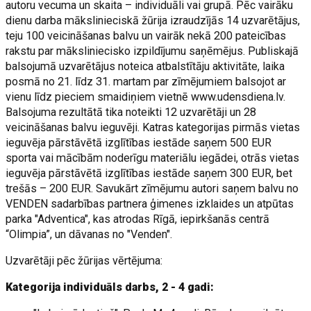
autoru vecuma un skaita – individuāli vai grupā. Pēc vairāku
dienu darba mākslinieciskā žūrija izraudzījās 14 uzvarētājus,
teju 100 veicināšanas balvu un vairāk nekā 200 pateicības
rakstu par māksliniecisko izpildījumu saņēmējus. Publiskajā
balsojumā uzvarētājus noteica atbalstītāju aktivitāte, laika
posmā no 21. līdz 31. martam par zīmējumiem balsojot ar
vienu līdz pieciem smaidiņiem vietnē www.udensdiena.lv.
Balsojuma rezultātā tika noteikti 12 uzvarētāji un 28
veicināšanas balvu ieguvēji. Katras kategorijas pirmās vietas
ieguvēja pārstāvētā izglītības iestāde saņem 500 EUR
sporta vai mācībām noderīgu materiālu iegādei, otrās vietas
ieguvēja pārstāvētā izglītības iestāde saņem 300 EUR, bet
trešās – 200 EUR. Savukārt zīmējumu autori saņem balvu no
VENDEN sadarbības partnera ģimenes izklaides un atpūtas
parka "Adventica", kas atrodas Rīgā, iepirkšanās centrā
“Olimpia”, un dāvanas no "Venden".
Uzvarētāji pēc žūrijas vērtējuma:
Kategorija individuāls darbs, 2 - 4 gadi: