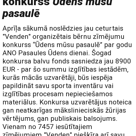
konkurss
Ūdens mūsu
pasaulē
Aprīļa sākumā noslēdzies jau ceturtais
"Venden" organizētais bērnu zīmējumu
konkurss “Ūdens mūsu pasaulē” par godu
ANO Pasaules Ūdens dienai. Šogad
konkursa balvu fonds sasniedza jau 8900
EUR - par šo summu izglītības iestādēm,
kurās mācās uzvarētāji, būs iespēja
papildināt savu sporta inventāru vai
izglītības procesam nepieciešamos
materiālus. Konkursa uzvarētājus noteica
gan neatkarīgas mākslinieciskās žūrijas
vērtējums, gan publiskais balsojums.
Vienam no 7457 iesūtītajiem
zīmējumiem "Venden" piešķīra arī savu