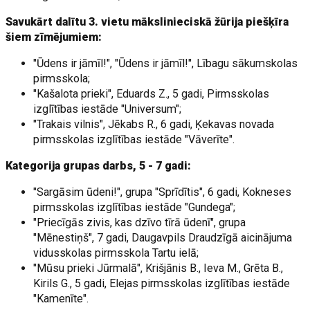
Savukārt dalītu 3. vietu mākslinieciskā žūrija piešķīra
šiem zīmējumiem:
"Ūdens ir jāmīl!", "Ūdens ir jāmīl!", Lībagu sākumskolas
pirmsskola;
"Kašalota prieki", Eduards Z., 5 gadi, Pirmsskolas
izglītības iestāde "Universum";
"Trakais vilnis", Jēkabs R., 6 gadi, Ķekavas novada
pirmsskolas izglītības iestāde "Vāverīte".
Kategorija grupas darbs, 5 - 7 gadi:
"Sargāsim ūdeni!", grupa "Sprīdītis", 6 gadi, Kokneses
pirmsskolas izglītības iestāde "Gundega";
"Priecīgās zivis, kas dzīvo tīrā ūdenī", grupa
"Mēnestiņš", 7 gadi, Daugavpils Draudzīgā aicinājuma
vidusskolas pirmsskola Tartu ielā;
"Mūsu prieki Jūrmalā", Krišjānis B., Ieva M., Grēta B.,
Kirils G., 5 gadi, Elejas pirmsskolas izglītības iestāde
"Kamenīte".