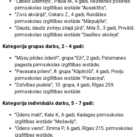
"Labais ūdentiņš", Paula M., 4 gadi, Rēzeknes pilsētas
pirmsskolas izglītības iestāde "Auseklītis";
"Zivis akvārijā", Oskars Z., 4 gadi, Rundāles
pirmsskolas izglītības iestāde "Mārpuķīte";
"Daudz, daudz zivtiņu zilajā jūrā", Mila Š., 3 gadi, Privātā
pirmsskolas izglītības iestāde "Saulītes skoliņa".
Kategorija grupas darbs, 2 - 4 gadi:
"Mūsu pēdas ūdenī!", grupa "Eži", 2 gadi, Palsmanes
pagasta pirmsskolas izglītības iestāde;
"Pavasara pilieni", 8. grupa "Kāpēcīši", 4 gadi, Preiļu
pirmsskolas izglītības iestāde "Pasaciņa";
"Dzīvības pudele", 10. grupa, 4 gadi, Rīgas 259.
pirmsskolas izglītības iestāde.
Kategorija individuāls darbs, 5 - 7 gadi:
"Ūdens mati", Kate K., 6 gadi, Kadagas pirmsskolas
izglītības iestāde "Mežavēji";
"Ūdens vieno", Emma P., 6 gadi, Rīgas 215. pirmsskolas
izglītības iestāde;