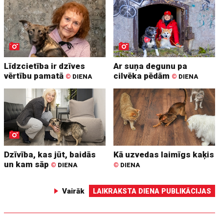
Līdzcietība ir dzīves
Ar suņa degunu pa
vērtību pamatā
cilvēka pēdām
©
DIENA
©
DIENA
Dzīvība, kas jūt, baidās
Kā uzvedas laimīgs kaķis
un kam sāp
©
DIENA
©
DIENA
Vairāk
LAIKRAKSTA DIENA PUBLIKĀCIJAS