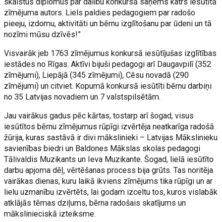
skaistus diplomus par dalību konkursā saņems katrs iesūtītā
zīmējuma autors. Liels paldies pedagogiem par radošo
pieeju, izdomu, aktivitāti un bērnu izglītošanu par ūdeni un tā
nozīmi mūsu dzīvēs!”
Visvairāk jeb 1763 zīmējumus konkursā iesūtījušas izglītības
iestādes no Rīgas. Aktīvi bijuši pedagogi arī Daugavpilī (352
zīmējumi), Liepājā (345 zīmējumi), Cēsu novadā (290
zīmējumi) un citviet. Kopumā konkursā iesūtīti bērnu darbiņi
no 35 Latvijas novadiem un 7 valstspilsētām.
Jau vairākus gadus pēc kārtas, tostarp arī šogad, visus
iesūtītos bērnu zīmējumus rūpīgi izvērtēja neatkarīga radošā
žūrija, kuras sastāvā ir divi mākslinieki – Latvijas Mākslinieku
savienības biedri un Baldones Mākslas skolas pedagogi
Tālivaldis Muzikants un Ieva Muzikante. Šogad, lielā iesūtīto
darbu apjoma dēļ, vērtēšanas process bija grūts. Tas noritēja
vairākas dienas, kuru laikā ikviens zīmējums tika rūpīgi un ar
lielu uzmanību izvērtēts, lai godam izceltu tos, kuros vislabāk
atklājās tēmas dziļums, bērna radošais skatījums un
mākslinieciskā izteiksme.