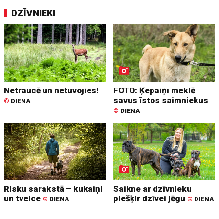
DZĪVNIEKI
Netraucē un netuvojies!
FOTO: Ķepaiņi meklē
savus īstos saimniekus
©
DIENA
©
DIENA
Risku sarakstā – kukaiņi
Saikne ar dzīvnieku
un tveice
piešķir dzīvei jēgu
©
DIENA
©
DIENA