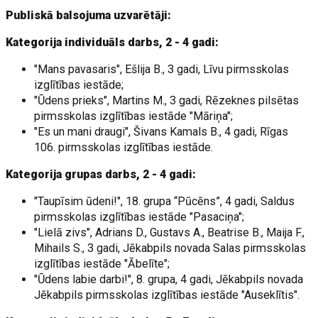
Publiskā balsojuma uzvarētāji:
Kategorija individuāls darbs, 2 - 4 gadi:
"Mans pavasaris", Ešlija B., 3 gadi, Līvu pirmsskolas
izglītības iestāde;
"Ūdens prieks", Martins M., 3 gadi, Rēzeknes pilsētas
pirmsskolas izglītības iestāde "Māriņa";
"Es un mani draugi", Šivans Kamals B., 4 gadi, Rīgas
106. pirmsskolas izglītības iestāde.
Kategorija grupas darbs, 2 - 4 gadi:
"Taupīsim ūdeni!", 18. grupa “Pūcēns”, 4 gadi, Saldus
pirmsskolas izglītības iestāde "Pasaciņa";
"Lielā zivs", Adrians D., Gustavs A., Beatrise B., Maija F.,
Mihails S., 3 gadi, Jēkabpils novada Salas pirmsskolas
izglītības iestāde "Ābelīte";
"Ūdens labie darbi!", 8. grupa, 4 gadi, Jēkabpils novada
Jēkabpils pirmsskolas izglītības iestāde "Auseklītis".