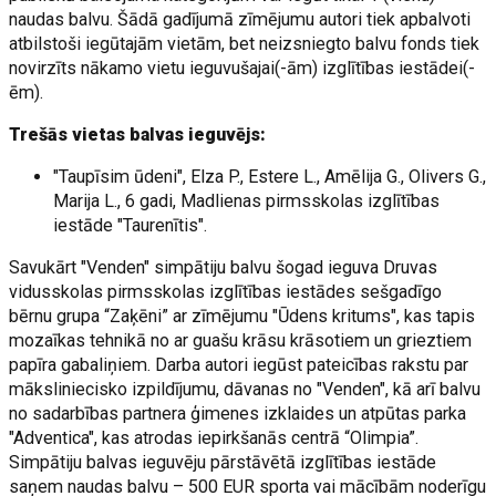
naudas balvu. Šādā gadījumā zīmējumu autori tiek apbalvoti
atbilstoši iegūtajām vietām, bet neizsniegto balvu fonds tiek
novirzīts nākamo vietu ieguvušajai(-ām) izglītības iestādei(-
ēm).
Trešās vietas balvas ieguvējs:
"Taupīsim ūdeni", Elza P., Estere L., Amēlija G., Olivers G.,
Marija L., 6 gadi, Madlienas pirmsskolas izglītības
iestāde "Taurenītis".
Savukārt "Venden" simpātiju balvu šogad ieguva Druvas
vidusskolas pirmsskolas izglītības iestādes sešgadīgo
bērnu grupa “Zaķēni” ar zīmējumu "Ūdens kritums", kas tapis
mozaīkas tehnikā no ar guašu krāsu krāsotiem un grieztiem
papīra gabaliņiem. Darba autori iegūst pateicības rakstu par
māksliniecisko izpildījumu, dāvanas no "Venden", kā arī balvu
no sadarbības partnera ģimenes izklaides un atpūtas parka
"Adventica", kas atrodas iepirkšanās centrā “Olimpia”.
Simpātiju balvas ieguvēju pārstāvētā izglītības iestāde
saņem naudas balvu – 500 EUR sporta vai mācībām noderīgu