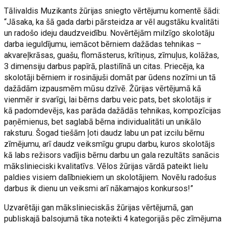
Tālivaldis Muzikants žūrijas sniegto vērtējumu komentē šādi:
“Jāsaka, ka šā gada darbi pārsteidza ar vēl augstāku kvalitāti
un radošo ideju daudzveidību. Novērtējām milzīgo skolotāju
darba ieguldījumu, iemācot bērniem dažādas tehnikas –
akvareļkrāsas, guašu, flomāsterus, krītiņus, zīmuļus, kolāžas,
3 dimensiju darbus papīrā, plastilīnā un citas. Priecēja, ka
skolotāji bērniem ir rosinājuši domāt par ūdens nozīmi un tā
dažādām izpausmēm mūsu dzīvē. Žūrijas vērtējumā kā
vienmēr ir svarīgi, lai bērns darbu veic pats, bet skolotājs ir
kā padomdevējs, kas parāda dažādās tehnikas, kompozīcijas
paņēmienus, bet saglabā bērna individualitāti un unikālo
raksturu. Šogad tiešām ļoti daudz labu un pat izcilu bērnu
zīmējumu, arī daudz veiksmīgu grupu darbu, kuros skolotājs
kā labs režisors vadījis bērnu darbu un gala rezultāts sanācis
mākslinieciski kvalitatīvs. Vēlos žūrijas vārdā pateikt lielu
paldies visiem dalībniekiem un skolotājiem. Novēlu radošus
darbus ik dienu un veiksmi arī nākamajos konkursos!”
Uzvarētāji gan mākslinieciskās žūrijas vērtējumā, gan
publiskajā balsojumā tika noteikti 4 kategorijās pēc zīmējuma