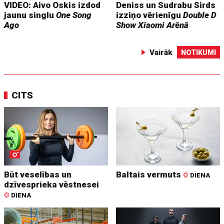
VIDEO: Aivo Oskis izdod
Deniss un Sudrabu Sirds
jaunu singlu
One Song
izziņo vērienīgu
Double D
Ago
Show
Xiaomi Arēnā
Vairāk
NOTIKUMI
CITS
Būt veselības un
Baltais vermuts
©
DIENA
dzīvesprieka vēstnesei
©
DIENA