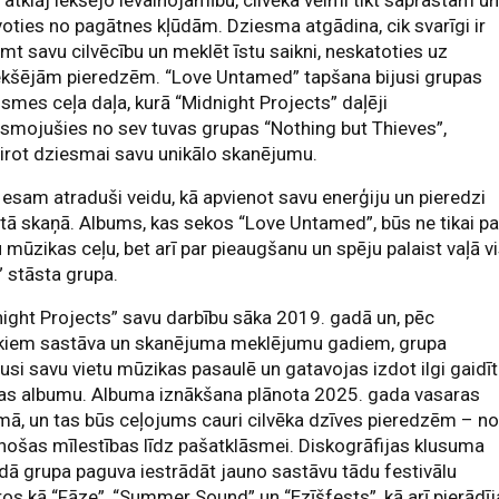
 atklāj iekšējo ievainojamību, cilvēka vēlmi tikt saprastam u
voties no pagātnes kļūdām. Dziesma atgādina, cik svarīgi ir
mt savu cilvēcību un meklēt īstu saikni, neskatoties uz
ekšējām pieredzēm. “Love Untamed” tapšana bijusi grupas
smes ceļa daļa, kurā “Midnight Projects” daļēji
smojušies no sev tuvas grupas “Nothing but Thieves”,
irot dziesmai savu unikālo skanējumu.
esam atraduši veidu, kā apvienot savu enerģiju un pieredzi
tā skaņā. Albums, kas sekos “Love Untamed”, būs ne tikai pa
mūzikas ceļu, bet arī par pieaugšanu un spēju palaist vaļā v
,” stāsta grupa.
ight Projects” savu darbību sāka 2019. gadā un, pēc
ākiem sastāva un skanējuma meklējumu gadiem, grupa
usi savu vietu mūzikas pasaulē un gatavojas izdot ilgi gaidī
jas albumu. Albuma iznākšana plānota 2025. gada vasaras
ā, un tas būs ceļojums cauri cilvēka dzīves pieredzēm – n
nošas mīlestības līdz pašatklāsmei. Diskogrāfijas klusuma
dā grupa paguva iestrādāt jauno sastāvu tādu festivālu
ros kā “Fāze”, “Summer Sound” un “Ezīšfests”, kā arī pierādīj