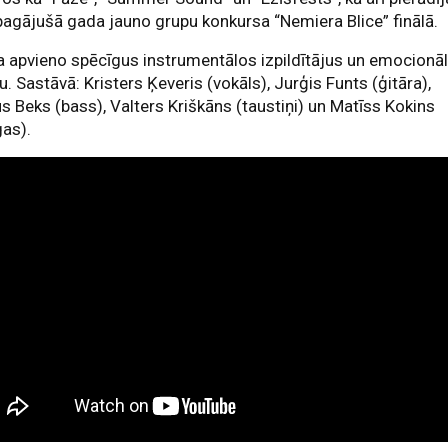
pagājušā gada jauno grupu konkursa “Nemiera Blice” finālā.
 apvieno spēcīgus instrumentālos izpildītājus un emocionā
u. Sastāvā: Kristers Ķeveris (vokāls), Jurģis Funts (ģitāra),
s Beks (bass), Valters Kriškāns (taustiņi) un Matīss Kokins
as).