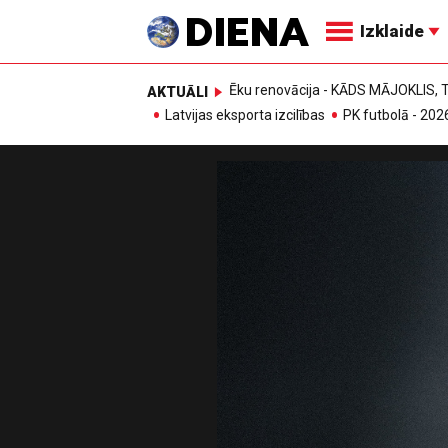
Izklaide
Ēku renovācija - KĀDS MĀJOKLIS
AKTUĀLI
Latvijas eksporta izcilības
PK futbolā - 202