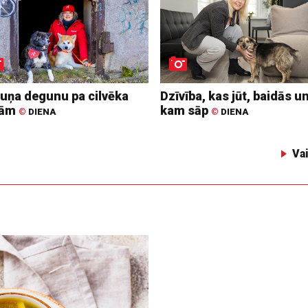
suņa degunu pa cilvēka
Dzīvība, kas jūt, baidās u
dām
kam sāp
©
DIENA
©
DIENA
Va