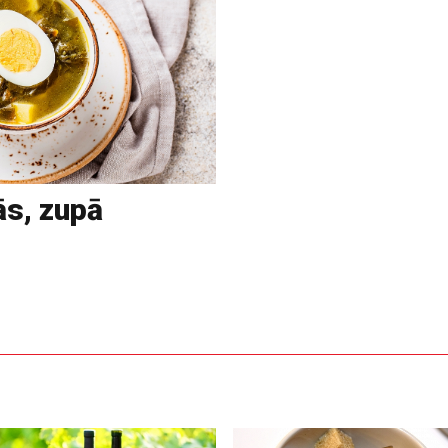
ās, zupā