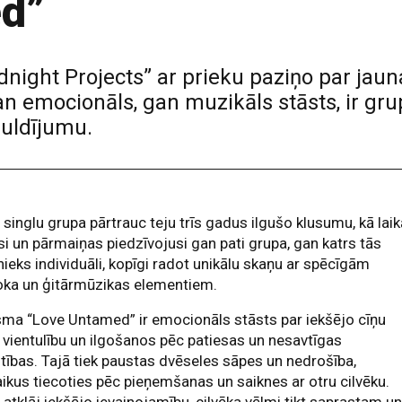
d”
dnight Projects” ar prieku paziņo par jau
an emocionāls, gan muzikāls stāsts, ir gr
guldījumu.
 singlu grupa pārtrauc teju trīs gadus ilgušo klusumu, kā lai
i un pārmaiņas piedzīvojusi gan pati grupa, gan katrs tās
nieks individuāli, kopīgi radot unikālu skaņu ar spēcīgām
oka un ģitārmūzikas elementiem.
ma “Love Untamed” ir emocionāls stāsts par iekšējo cīņu
 vientulību un ilgošanos pēc patiesas un nesavtīgas
tības. Tajā tiek paustas dvēseles sāpes un nedrošība,
aikus tiecoties pēc pieņemšanas un saiknes ar otru cilvēku.