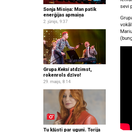
sevi 
Sonja Misiņa: Man patīk
enerģijas apmaiņa
Grupa
2. jūnijs, 9:37
vokāl
Mariu
(bung
Grupa
Keksi
atdzimst,
rokenrols dzīvo!
29. maijs, 8:14
Tu kļūsti par uguni. Torija