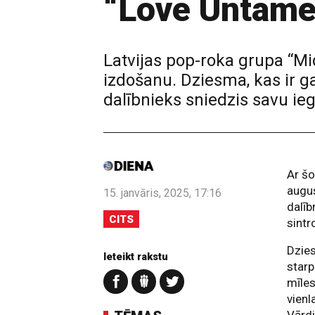
“Love Untame
Latvijas pop-roka grupa “Mi
izdošanu. Dziesma, kas ir g
dalībnieks sniedzis savu ie
Ar šo
augus
15. janvāris, 2025, 17:16
dalīb
CITS
sintr
Dzies
Ieteikt rakstu
starp
mīles
vienl