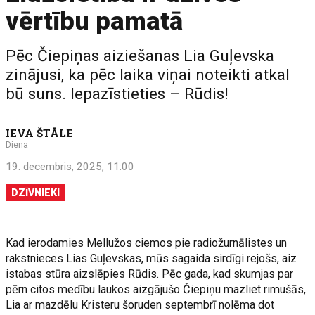
vērtību pamatā
Pēc Čiepiņas aiziešanas Lia Guļevska
zinājusi, ka pēc laika viņai noteikti atkal
bū suns. Iepazīstieties – Rūdis!
IEVA ŠTĀLE
Diena
19. decembris, 2025, 11:00
DZĪVNIEKI
Kad ierodamies Mellužos ciemos pie radiožurnālistes un
rakstnieces Lias Guļevskas, mūs sagaida sirdīgi rejošs, aiz
istabas stūra aizslēpies Rūdis. Pēc gada, kad skumjas par
pērn citos medību laukos aizgājušo Čiepiņu mazliet rimušās,
Lia ar mazdēlu Kristeru šoruden septembrī nolēma dot