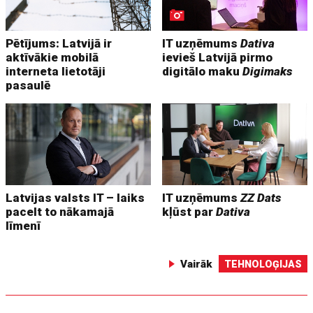
Pētījums: Latvijā ir
IT uzņēmums
Dativa
aktīvākie mobilā
ievieš Latvijā pirmo
interneta lietotāji
digitālo maku
Digimaks
pasaulē
Latvijas valsts IT – laiks
IT uzņēmums
ZZ Dats
pacelt to nākamajā
kļūst par
Dativa
līmenī
Vairāk
TEHNOLOĢIJAS