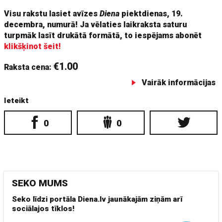
Visu rakstu lasiet avīzes
Diena
piektdienas, 19.
decembra, numurā! Ja vēlaties laikraksta saturu
turpmāk lasīt drukātā formātā, to iespējams abonēt
klikšķinot šeit!
€1.00
Raksta cena:
Vairāk informācijas
Ieteikt
0
0
SEKO MUMS
Seko līdzi portāla Diena.lv jaunākajām ziņām arī
sociālajos tīklos!