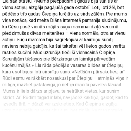
Lia sāk stāstu: «Mums piecpadsmit gadus bija sunītis ar
vienu actiņu, aizgāja pagājušā gada oktobrī. Ļoti, ļoti žēl, bet
pēdējos trīs gadus Čiepiņa turējās uz sirdszālēm. Pie mums
viņa nonāca, kad meita Diāna internetā pamanīja sludinājumu,
ka Cēsu pusē vienās mājās suņu mammai dziļā vecumā
piedzimušas divas meitenītes – viena normāla, otra ar vienu
actiņu. Suņu mamma bija sagrēkojusi ar kaimiņu sunīti,
neviens nebija gaidījis, ka šai taksītei vēl lielos gados varētu
rasties kucēni. Mūs uzrunāja tieši šī vienacainā Čiepiņa.
Sarunājām tikšanos pie Bērzkroga un laimīgi pārvedām
kucēnu mājās.» Lia rāda pēdējās vasaras bildes ar Čiepiņu,
kura esot bijusi ļoti sirsnīgs suns. «Netīšām pārsakoties, arī
Rūdi esmu vairākkārt nosaukusi par Čiepiņu – atmiņās viņa ir
mīlīga, mazliet patstāvīga, jo nebija mācīta pavēles klausīt.
Mums ir liels dārzs ar pļavu, te netrūkst vietas, kur sunim
skriet. Arī Rūdim tagad ir labi, nav jāsēž kaktiņā, gaidot, kad to
izvedīs ārā, – dārzā var izskrieties. Kad Čiepiņa aizgāja,
uzreiz nevarēju paņemt citu suni, bet zināju, ka man noteikti
būs nākamais suns,» stāsta Lia.