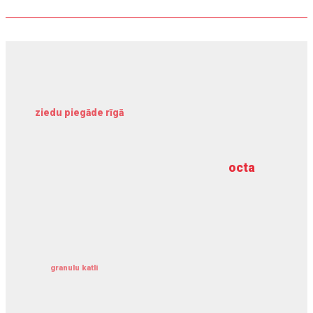
ziedu piegāde rīgā
meliorācijas darbi
octa
dziļurbums
kravu apdrošināšana
granulu katli
siltumsūknis