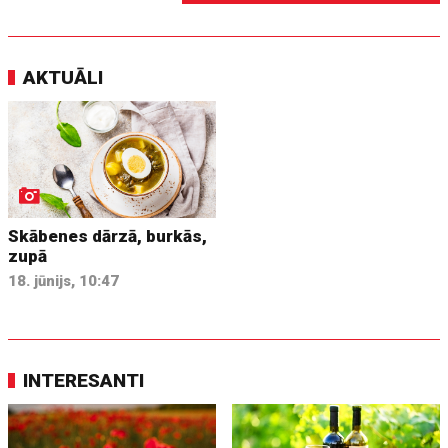
AKTUĀLI
Skābenes dārzā, burkās,
zupā
18. jūnijs, 10:47
INTERESANTI