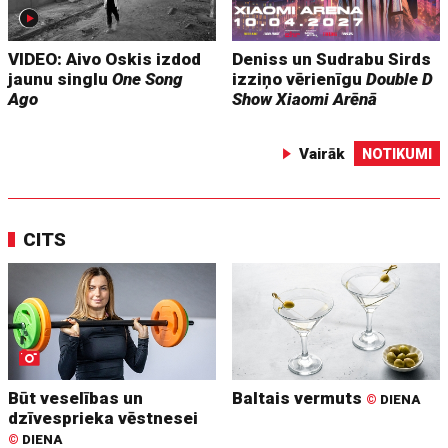
VIDEO: Aivo Oskis izdod
Deniss un Sudrabu Sirds
jaunu singlu
One Song
izziņo vērienīgu
Double D
Ago
Show
Xiaomi Arēnā
Vairāk
NOTIKUMI
CITS
Būt veselības un
Baltais vermuts
©
DIENA
dzīvesprieka vēstnesei
©
DIENA