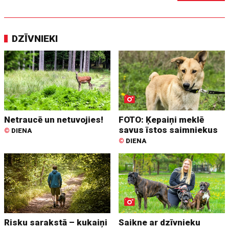
DZĪVNIEKI
Netraucē un netuvojies!
FOTO: Ķepaiņi meklē
savus īstos saimniekus
©
DIENA
©
DIENA
Risku sarakstā – kukaiņi
Saikne ar dzīvnieku