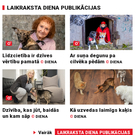
LAIKRAKSTA DIENA PUBLIKĀCIJAS
Līdzcietība ir dzīves
Ar suņa degunu pa
vērtību pamatā
cilvēka pēdām
©
DIENA
©
DIENA
Dzīvība, kas jūt, baidās
Kā uzvedas laimīgs kaķis
un kam sāp
©
DIENA
©
DIENA
Vairāk
LAIKRAKSTA DIENA PUBLIKĀCIJAS