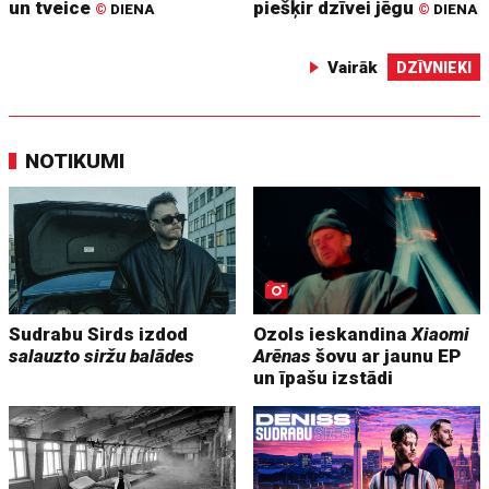
un tveice
piešķir dzīvei jēgu
©
DIENA
©
DIENA
Vairāk
DZĪVNIEKI
NOTIKUMI
Sudrabu Sirds izdod
Ozols ieskandina
Xiaomi
salauzto siržu balādes
Arēnas
šovu ar jaunu EP
un īpašu izstādi