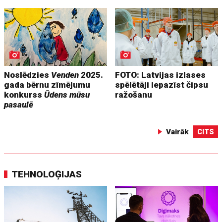
Noslēdzies
Venden
2025.
FOTO: Latvijas izlases
gada bērnu zīmējumu
spēlētāji iepazīst čipsu
konkurss
Ūdens mūsu
ražošanu
pasaulē
Vairāk
CITS
TEHNOLOĢIJAS