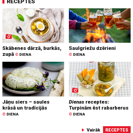
RECEPTES
Skābenes dārzā, burkās,
Saulgriežu dzērieni
zupā
©
DIENA
©
DIENA
Jāņu siers – saules
Dienas
receptes:
krāsā un tradīcijās
Turpinām ēst rabarberus
©
DIENA
©
DIENA
Vairāk
RECEPTES