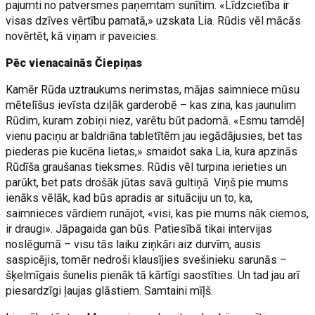
pajumti no patversmes paņemtam sunītim. «Līdzcietība ir
visas dzīves vērtību pamatā,» uzskata Lia. Rūdis vēl mācās
novērtēt, kā viņam ir paveicies.
Pēc vienacainās Čiepiņas
Kamēr Rūda uztraukums nerimstas, mājas saimniece mūsu
mētelīšus ievīsta dziļāk garderobē – kas zina, kas jaunulim
Rūdim, kuram zobiņi niez, varētu būt padomā. «Esmu tamdēļ
vienu paciņu ar baldriāna tabletītēm jau iegādājusies, bet tas
piederas pie kucēna lietas,» smaidot saka Lia, kura apzinās
Rūdīša graušanas tieksmes. Rūdis vēl turpina ierieties un
parūkt, bet pats drošāk jūtas savā gultiņā. Viņš pie mums
ienāks vēlāk, kad būs apradis ar situāciju un to, ka,
saimnieces vārdiem runājot, «visi, kas pie mums nāk ciemos,
ir draugi». Jāpagaida gan būs. Patiesībā tikai intervijas
noslēgumā – visu tās laiku ziņkāri aiz durvīm, ausis
saspicējis, tomēr nedroši klausījies svešinieku sarunās –
šķelmīgais šunelis pienāk tā kārtīgi saostīties. Un tad jau arī
piesardzīgi ļaujas glāstiem. Samtaini mīļš.