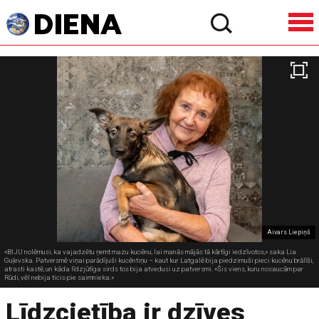
Aivars Liepiņš
«BIJU nolēmusi, ka vajadzētu ņemt mazu kucēnu, lai manās mājās tā kārtīgi iedzīvotos,» saka Lia
Guļevska. Patversmē viņai parādījuši kucēntiņu – kaut kur Latgalē bija piedzimuši pieci kucēnu brālīši,
atrasti kastē, un kāda līdzjūtīga sirds tos bija atvedusi uz patversmi. «Šis viens, kuru nosaucām par
Rūdi, vēl nebija ticis pie saimnieka.»
Līdzcietība ir dzīves