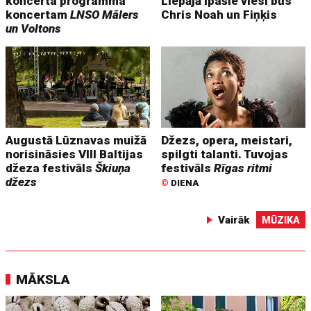
koncerta programma
Liepājā īpašie viesi būs
koncertam
LNSO Mālers
Chris Noah un Fiņķis
un Voltons
Augustā Lūznavas muižā
Džezs, opera, meistari,
norisināsies VIII Baltijas
spilgti talanti. Tuvojas
džeza festivāls
Škiuņa
festivāls
Rīgas ritmi
džezs
©
DIENA
Vairāk
MŪZIKA
MĀKSLA