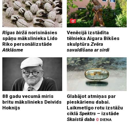
Rīgas biržā
norisināsies
Venēcijā izstādīta
spāņu mākslinieka Lido
tēlnieka Aigara Bikšes
Riko personālizstāde
skulptūra
Zvēra
Atklāsme
savaldīšana ar sirdi
88 gadu vecumā miris
Glabājot atmiņas par
britu mākslinieks Deivids
pieskārienu dabai.
Hoknijs
Laikmetīgo rotu izstāžu
ciklā
Spektrs
– izstāde
Skaistā daba
©
DIENA