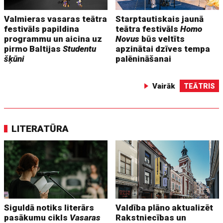
Valmieras vasaras teātra
Starptautiskais jaunā
festivāls papildina
teātra festivāls
Homo
programmu un aicina uz
Novus
būs veltīts
pirmo Baltijas
Studentu
apzinātai dzīves tempa
šķūni
palēnināšanai
Vairāk
TEĀTRIS
LITERATŪRA
Siguldā notiks literārs
Valdība plāno aktualizēt
pasākumu cikls
Vasaras
Rakstniecības un