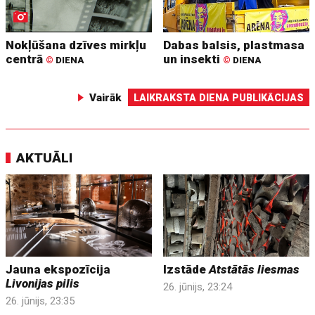
Nokļūšana dzīves mirkļu
Dabas balsis, plastmasa
centrā
un insekti
©
DIENA
©
DIENA
Vairāk
LAIKRAKSTA DIENA PUBLIKĀCIJAS
AKTUĀLI
Jauna ekspozīcija
Izstāde
Atstātās liesmas
Livonijas pilis
26. jūnijs, 23:24
26. jūnijs, 23:35