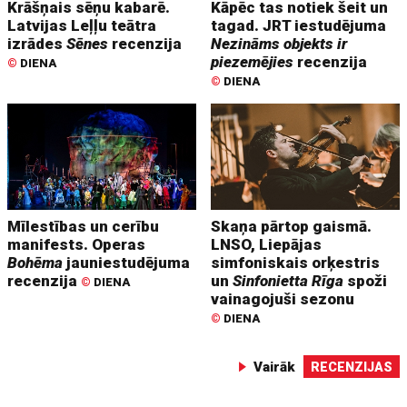
Krāšņais sēņu kabarē.
Kāpēc tas notiek šeit un
Latvijas Leļļu teātra
tagad. JRT iestudējuma
izrādes
Sēnes
recenzija
Nezināms objekts ir
piezemējies
recenzija
©
DIENA
©
DIENA
Mīlestības un cerību
Skaņa pārtop gaismā.
manifests. Operas
LNSO, Liepājas
Bohēma
jauniestudējuma
simfoniskais orķestris
recenzija
un
Sinfonietta Rīga
spoži
©
DIENA
vainagojuši sezonu
©
DIENA
Vairāk
RECENZIJAS