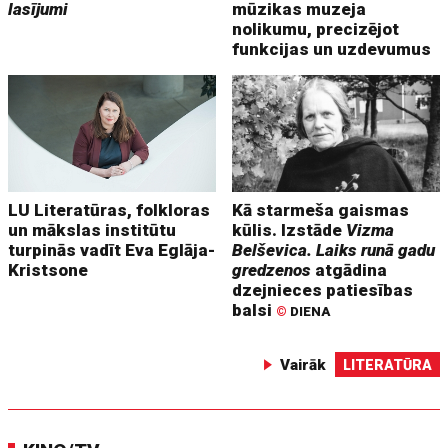
lasījumi
mūzikas muzeja
nolikumu, precizējot
funkcijas un uzdevumus
LU Literatūras, folkloras
Kā starmeša gaismas
un mākslas institūtu
kūlis. Izstāde
Vizma
turpinās vadīt Eva Eglāja-
Belševica. Laiks runā gadu
Kristsone
gredzenos
atgādina
dzejnieces patiesības
balsi
©
DIENA
Vairāk
LITERATŪRA