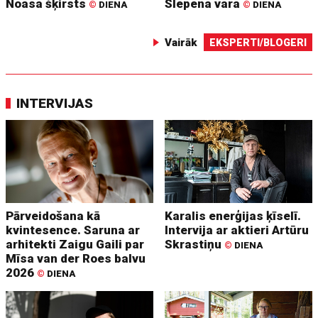
Noasa šķirsts
Slepena vara
©
DIENA
©
DIENA
Vairāk
EKSPERTI/BLOGERI
INTERVIJAS
Pārveidošana kā
Karalis enerģijas ķīselī.
kvintesence. Saruna ar
Intervija ar aktieri Artūru
arhitekti Zaigu Gaili par
Skrastiņu
©
DIENA
Mīsa van der Roes balvu
2026
©
DIENA