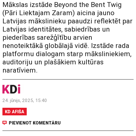
Mākslas izstāde Beyond the Bent Twig
(Pāri Liektajam Zaram) aicina jauno
Latvijas mākslinieku paaudzi reflektēt par
Latvijas identitātes, sabiedrības un
piederības sarežģītību arvien
nenoteiktākā globālajā vidē. Izstāde rada
platformu dialogam starp māksliniekiem,
auditoriju un plašākiem kultūras
naratīviem.
24. jūnijs, 2025, 15:40
KD AFIŠA
PIEVIENOT KOMENTĀRU