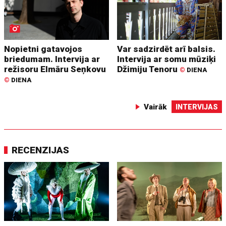
Nopietni gatavojos
Var sadzirdēt arī balsis.
briedumam. Intervija ar
Intervija ar somu mūziķi
režisoru Elmāru Seņkovu
Džimiju Tenoru
©
DIENA
©
DIENA
Vairāk
INTERVIJAS
RECENZIJAS