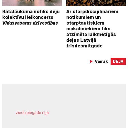
Rātslaukumā notiks deju
Ar starpdisciplināriem
kolektīvu lielkoncerts
notikumiem un
Vidusvasaras dzīvestības
starptautiskiem
māksliniekiem tiks
atzīmēta laikmetīgās
dejas Latvijā
trīsdesmitgade
Vairāk
DEJA
ziedu piegāde rīgā
meliorācijas darbi