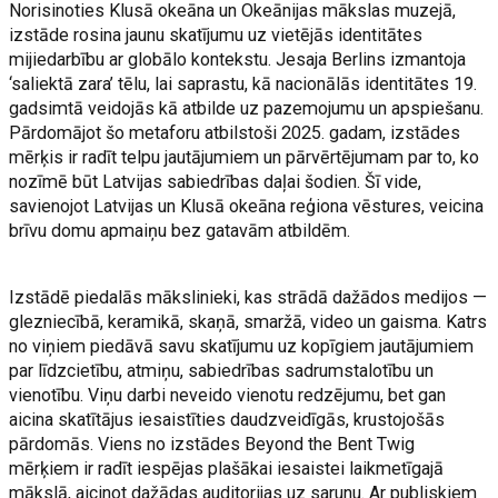
Norisinoties Klusā okeāna un Okeānijas mākslas muzejā,
izstāde rosina jaunu skatījumu uz vietējās identitātes
mijiedarbību ar globālo kontekstu. Jesaja Berlins izmantoja
‘saliektā zara’ tēlu, lai saprastu, kā nacionālās identitātes 19.
gadsimtā veidojās kā atbilde uz pazemojumu un apspiešanu.
Pārdomājot šo metaforu atbilstoši 2025. gadam, izstādes
mērķis ir radīt telpu jautājumiem un pārvērtējumam par to, ko
nozīmē būt Latvijas sabiedrības daļai šodien. Šī vide,
savienojot Latvijas un Klusā okeāna reģiona vēstures, veicina
brīvu domu apmaiņu bez gatavām atbildēm.
Izstādē piedalās mākslinieki, kas strādā dažādos medijos —
glezniecībā, keramikā, skaņā, smaržā, video un gaisma. Katrs
no viņiem piedāvā savu skatījumu uz kopīgiem jautājumiem
par līdzcietību, atmiņu, sabiedrības sadrumstalotību un
vienotību. Viņu darbi neveido vienotu redzējumu, bet gan
aicina skatītājus iesaistīties daudzveidīgās, krustojošās
pārdomās. Viens no izstādes Beyond the Bent Twig
mērķiem ir radīt iespējas plašākai iesaistei laikmetīgajā
mākslā, aicinot dažādas auditorijas uz sarunu. Ar publiskiem