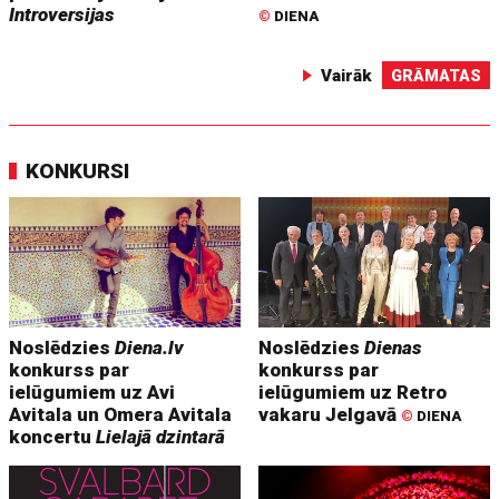
Introversijas
©
DIENA
Vairāk
GRĀMATAS
KONKURSI
Noslēdzies
Diena.lv
Noslēdzies
Dienas
konkurss par
konkurss par
ielūgumiem uz Avi
ielūgumiem uz Retro
Avitala un Omera Avitala
vakaru Jelgavā
©
DIENA
koncertu
Lielajā dzintarā