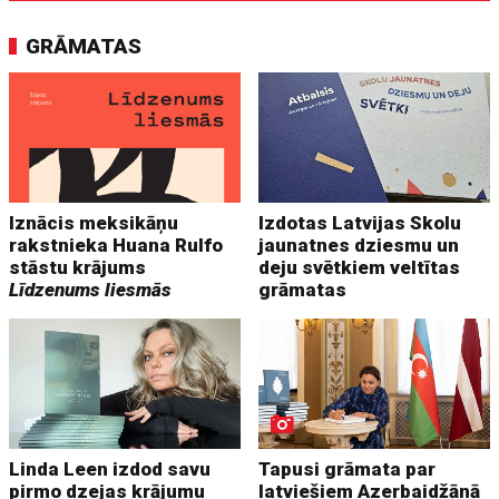
GRĀMATAS
Iznācis meksikāņu
Izdotas Latvijas Skolu
rakstnieka Huana Rulfo
jaunatnes dziesmu un
stāstu krājums
deju svētkiem veltītas
Līdzenums liesmās
grāmatas
Linda Leen izdod savu
Tapusi grāmata par
pirmo dzejas krājumu
latviešiem Azerbaidžānā