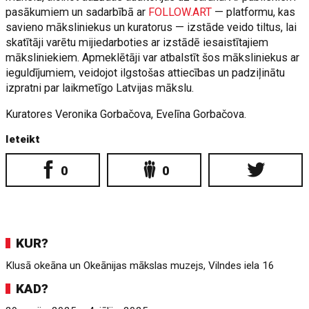
pasākumiem un sadarbībā ar
FOLLOW.ART
— platformu, kas
savieno māksliniekus un kuratorus — izstāde veido tiltus, lai
skatītāji varētu mijiedarboties ar izstādē iesaistītajiem
māksliniekiem. Apmeklētāji var atbalstīt šos māksliniekus ar
ieguldījumiem, veidojot ilgstošas attiecības un padziļinātu
izpratni par laikmetīgo Latvijas mākslu.
Kuratores Veronika Gorbačova, Evelīna Gorbačova.
Ieteikt
0
0
KUR?
Klusā okeāna un Okeānijas mākslas muzejs, Vilndes iela 16
KAD?