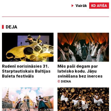
Vairāk
KD AFIŠA
DEJA
Rudenī norisināsies 31.
Mēs paši degam par
Starptautiskais Baltijas
latvisko kodu. Jāņu
Baleta festivāls
svinēšana bez inerces
©
DIENA