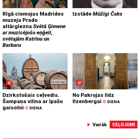
Rīgā ciemojas Madrides
Izstāde
Mūžīgi Čaks
muzeja Prado
altārglezna
Svētā Ģimene
ar muzicējošo eņģeli,
svētajām Katrīnu un
Barbaru
Dzirkstošais ceļvedis.
No Pakrojas līdz
Šampaņa vilina ar īpašu
Ilzenbergai
©
DIENA
gaisotni
©
DIENA
Vairāk
CEĻOJUMI