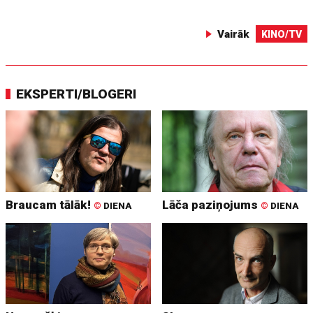
Vairāk
KINO/TV
EKSPERTI/BLOGERI
Braucam tālāk!
Lāča paziņojums
©
DIENA
©
DIENA