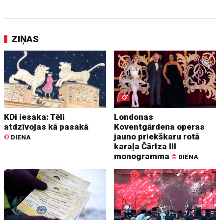
ZIŅAS
KDi iesaka: Tēli
Londonas
atdzīvojas kā pasakā
Koventgārdena operas
jauno priekškaru rotā
©
DIENA
karaļa Čārlza III
monogramma
©
DIENA