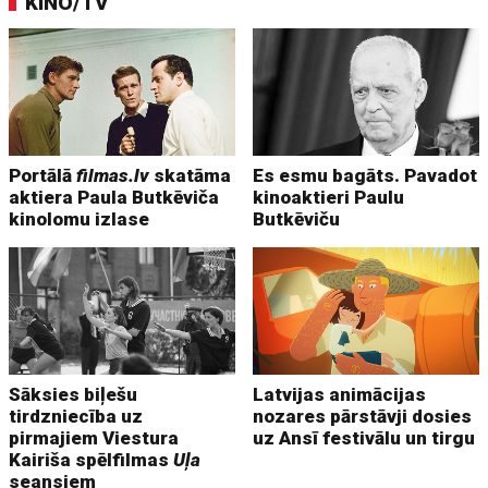
KINO/TV
Portālā
filmas.lv
skatāma
Es esmu bagāts. Pavadot
aktiera Paula Butkēviča
kinoaktieri Paulu
kinolomu izlase
Butkēviču
Sāksies biļešu
Latvijas animācijas
tirdzniecība uz
nozares pārstāvji dosies
pirmajiem Viestura
uz Ansī festivālu un tirgu
Kairiša spēlfilmas
Uļa
seansiem