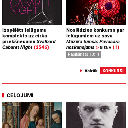
Izspēlēts ielūgumu
Noslēdzies konkurss par
komplekts uz cirka
ielūgumiem uz šovu
priekšnesumu
Svalbard
Mūzika tumsā: Pavasara
Cabaret Night
(2546)
noskaņojums
(1)
©
DIENA
Papildināts 13:11
Vairāk
KONKURSI
CEĻOJUMI