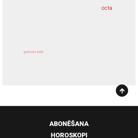
octa
dziļurbums
kravu apdrošināšana
granulu katli
siltumsūknis
ABONĒŠANA
HOROSKOPI