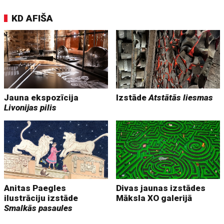
KD AFIŠA
Jauna ekspozīcija
Izstāde
Atstātās liesmas
Livonijas pilis
Anitas Paegles
Divas jaunas izstādes
ilustrāciju izstāde
Māksla XO galerijā
Smalkās pasaules