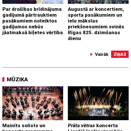
Par drošības brīdinājuma
Augustā ar koncertiem,
gadījumā pārtrauktiem
sporta pasākumiem un
pasākumiem noteiktos
ielu mākslas
gadījumos nebūs
priekšnesumiem svinēs
jāatmaksā biļetes vērtība
Rīgas 825. dzimšanas
dienu
Vairāk
ZIŅAS
MŪZIKA
Mainīts solists un
Prāta vētras
koncerta