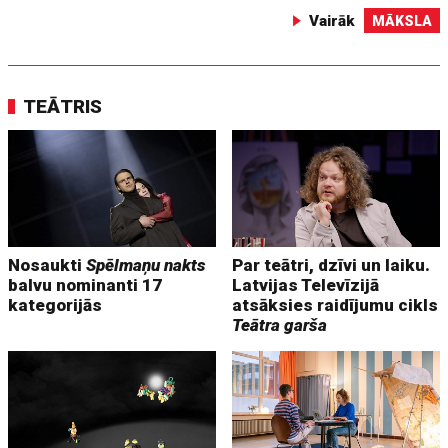
Vairāk
MĀKSLA
TEĀTRIS
Nosaukti
Spēlmaņu nakts
Par teātri, dzīvi un laiku.
balvu nominanti 17
Latvijas Televīzijā
kategorijās
atsāksies raidījumu cikls
Teātra garša