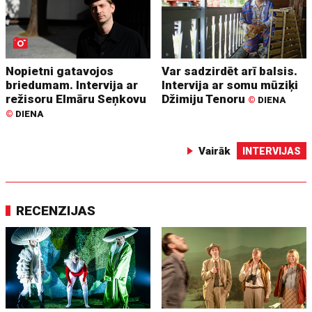
Nopietni gatavojos
Var sadzirdēt arī balsis.
briedumam. Intervija ar
Intervija ar somu mūziķi
režisoru Elmāru Seņkovu
Džimiju Tenoru
©
DIENA
©
DIENA
Vairāk
INTERVIJAS
RECENZIJAS