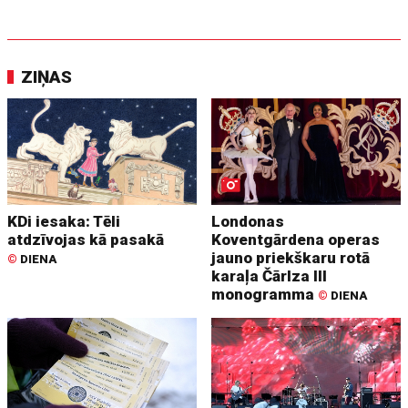
ZIŅAS
KDi iesaka: Tēli
Londonas
atdzīvojas kā pasakā
Koventgārdena operas
jauno priekškaru rotā
©
DIENA
karaļa Čārlza III
monogramma
©
DIENA