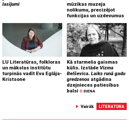
lasījumi
mūzikas muzeja
nolikumu, precizējot
funkcijas un uzdevumus
LU Literatūras, folkloras
Kā starmeša gaismas
un mākslas institūtu
kūlis. Izstāde
Vizma
turpinās vadīt Eva Eglāja-
Belševica. Laiks runā gadu
Kristsone
gredzenos
atgādina
dzejnieces patiesības
balsi
©
DIENA
Vairāk
LITERATŪRA