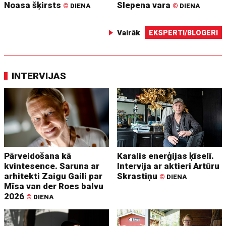
Noasa šķirsts
Slepena vara
©
DIENA
©
DIENA
Vairāk
EKSPERTI/BLOGERI
INTERVIJAS
Pārveidošana kā
Karalis enerģijas ķīselī.
kvintesence. Saruna ar
Intervija ar aktieri Artūru
arhitekti Zaigu Gaili par
Skrastiņu
©
DIENA
Mīsa van der Roes balvu
2026
©
DIENA