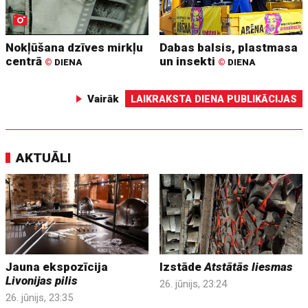
Nokļūšana dzīves mirkļu
Dabas balsis, plastmasa
centrā
un insekti
©
DIENA
©
DIENA
Vairāk
LAIKRAKSTA DIENA PUBLIKĀCIJAS
AKTUĀLI
Jauna ekspozīcija
Izstāde
Atstātās liesmas
Livonijas pilis
26. jūnijs, 23:24
26. jūnijs, 23:35