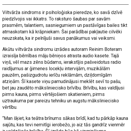
Viltvārža sindroms ir psiholoģiska pieredze, ko savā dzīvē
piedzīvojis vai ikkatrs. To raksturo šaubas par savām
prasmēm, talantiem, sasniegumiem un pastāvīgas bailes tikt
atmaskotam kā krāpniekam. Šai parādībai pakļautie cilvēki
neuzskata, ka ir pelnījuši savus panākumus vai veiksmi.
Akūtu viltvārža sindromu izrādes autoram Reinim Boteram
izraisīja bērnības māju bēniņos atrasta audio kasete. Tajā
viņš, vēl mazs zēns būdams, ierakstījis pašveidotus radio
raidījumus ar ģimenes locekļu intervijām, muzikālām
pauzēm, pašizgudrotu ierīču reklāmām, dziļdomīgām
atziņām. Šī kasete viņu pamudinājusi meklēt sevī to pašu,
bet jau zaudēto māksliniecisko brīvību. Brīvību, kas valdījusi
pirms kauna, pirms vērtējošiem skatieniem, pirms
uztraukuma par pareizu tehniku un augstu māksliniecisko
vērtību.
“Man šķiet, ka teātra brīnums sākas brīdī, kad tu pārkāp kauna
sajūtu, kas tevi nemitīgi ierobežo, jo aiz tās gandrīz vienmēr