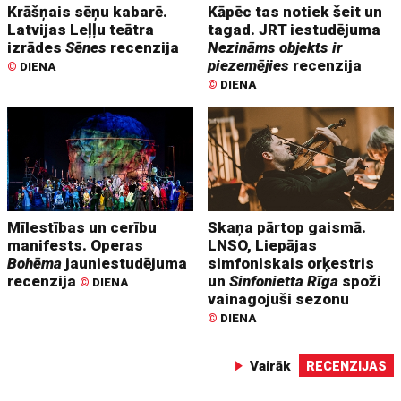
Krāšņais sēņu kabarē.
Kāpēc tas notiek šeit un
Latvijas Leļļu teātra
tagad. JRT iestudējuma
izrādes
Sēnes
recenzija
Nezināms objekts ir
piezemējies
recenzija
©
DIENA
©
DIENA
Mīlestības un cerību
Skaņa pārtop gaismā.
manifests. Operas
LNSO, Liepājas
Bohēma
jauniestudējuma
simfoniskais orķestris
recenzija
un
Sinfonietta Rīga
spoži
©
DIENA
vainagojuši sezonu
©
DIENA
Vairāk
RECENZIJAS