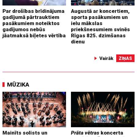
Par drošības brīdinājuma
Augustā ar koncertiem,
gadījumā pārtrauktiem
sporta pasākumiem un
pasākumiem noteiktos
ielu mākslas
gadījumos nebūs
priekšnesumiem svinēs
jāatmaksā biļetes vērtība
Rīgas 825. dzimšanas
dienu
Vairāk
ZIŅAS
MŪZIKA
Mainīts solists un
Prāta vētras
koncerta