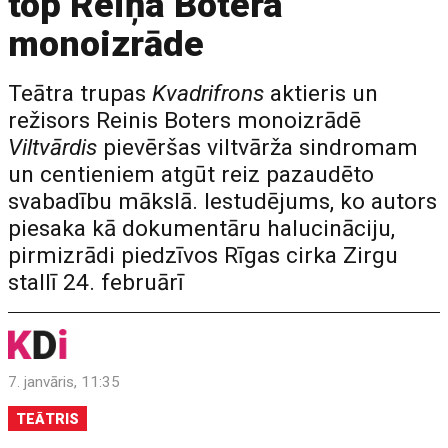
top Reiņa Botera
monoizrāde
Teātra trupas
Kvadrifrons
aktieris un
režisors Reinis Boters monoizrādē
Viltvārdis
pievēršas viltvārža sindromam
un centieniem atgūt reiz pazaudēto
svabadību mākslā. Iestudējums, ko autors
piesaka kā dokumentāru halucināciju,
pirmizrādi piedzīvos Rīgas cirka Zirgu
stallī 24. februārī
7. janvāris, 11:35
TEĀTRIS