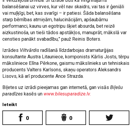
ir veldzējoša brīvība. Šī izrāde būs kā vingrinājums
balansēšanai uz virves, kur vēl nav skaidrs, vai tas ir ģeniāli
vai muļķīgi, bet, kas svarīgi – ir patiesi. Šāda balansēšana
starp bērnības atmiņām, halucinācijām, apšaubāmu
performanci, kaunu un egotripu šķiet absurda, bet reizē
aizkustinoša, un tieši tādos apstākļos, manuprāt, mākslā var
censties panākt svabadību,” pauž Reinis Boters.
Izrādes
Viltvārdis
radīšanā līdzdarbojas dramaturģijas
konsultante Austra Litauniece, komponists Kārlis Josts, tērpu
māksliniece Elīna Pērkone, gaismu mākslinieks un tehniskais
producents Valters Karlsons, skaņu operators Aleksandrs
Lisovs, kā arī producente Ance Strazda.
Biļetes uz izrādi pieejamas gan internetā, gan visās
Biļešu
paradīzes
kasēs un
www.bilesuparadize.lv.
Ieteikt
0
0