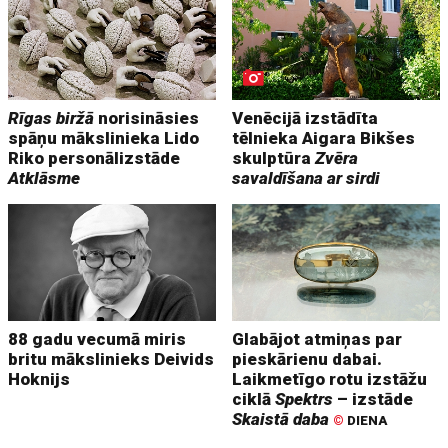
Rīgas biržā
norisināsies
Venēcijā izstādīta
spāņu mākslinieka Lido
tēlnieka Aigara Bikšes
Riko personālizstāde
skulptūra
Zvēra
Atklāsme
savaldīšana ar sirdi
88 gadu vecumā miris
Glabājot atmiņas par
britu mākslinieks Deivids
pieskārienu dabai.
Hoknijs
Laikmetīgo rotu izstāžu
ciklā
Spektrs
– izstāde
Skaistā daba
©
DIENA