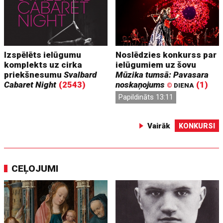
Izspēlēts ielūgumu
Noslēdzies konkurss par
komplekts uz cirka
ielūgumiem uz šovu
priekšnesumu
Svalbard
Mūzika tumsā: Pavasara
Cabaret Night
(2543)
noskaņojums
(1)
©
DIENA
Papildināts 13:11
Vairāk
KONKURSI
CEĻOJUMI