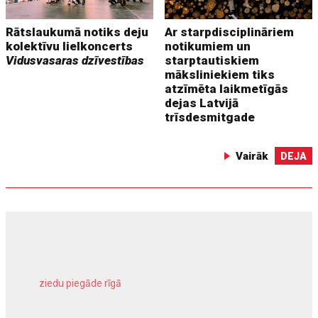
Rātslaukumā notiks deju
Ar starpdisciplināriem
kolektīvu lielkoncerts
notikumiem un
Vidusvasaras dzīvestības
starptautiskiem
māksliniekiem tiks
atzīmēta laikmetīgās
dejas Latvijā
trīsdesmitgade
Vairāk
DEJA
ziedu piegāde rīgā
meliorācijas darbi