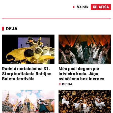
Vairāk
KD AFIŠA
DEJA
Rudenī norisināsies 31.
Mēs paši degam par
Starptautiskais Baltijas
latvisko kodu. Jāņu
Baleta festivāls
svinēšana bez inerces
©
DIENA