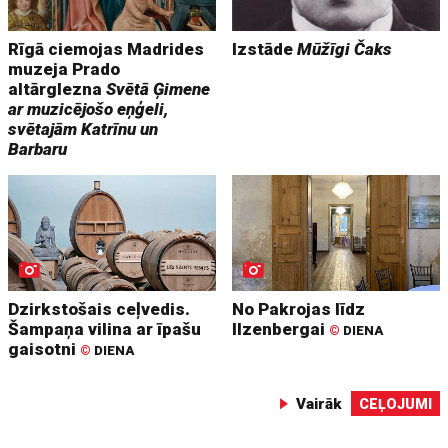
Rīgā ciemojas Madrides
Izstāde
Mūžīgi Čaks
muzeja Prado
altārglezna
Svētā Ģimene
ar muzicējošo eņģeli,
svētajām Katrīnu un
Barbaru
Dzirkstošais ceļvedis.
No Pakrojas līdz
Šampaņa vilina ar īpašu
Ilzenbergai
©
DIENA
gaisotni
©
DIENA
Vairāk
CEĻOJUMI