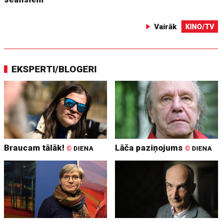
Vairāk
KINO/TV
EKSPERTI/BLOGERI
Braucam tālāk!
Lāča paziņojums
©
DIENA
©
DIENA