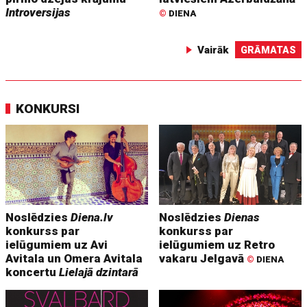
Introversijas
©
DIENA
Vairāk
GRĀMATAS
KONKURSI
Noslēdzies
Diena.lv
Noslēdzies
Dienas
konkurss par
konkurss par
ielūgumiem uz Avi
ielūgumiem uz Retro
Avitala un Omera Avitala
vakaru Jelgavā
©
DIENA
koncertu
Lielajā dzintarā