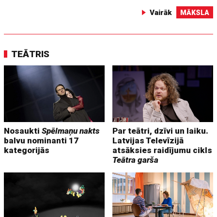
Vairāk
MĀKSLA
TEĀTRIS
Nosaukti
Spēlmaņu nakts
Par teātri, dzīvi un laiku.
balvu nominanti 17
Latvijas Televīzijā
kategorijās
atsāksies raidījumu cikls
Teātra garša