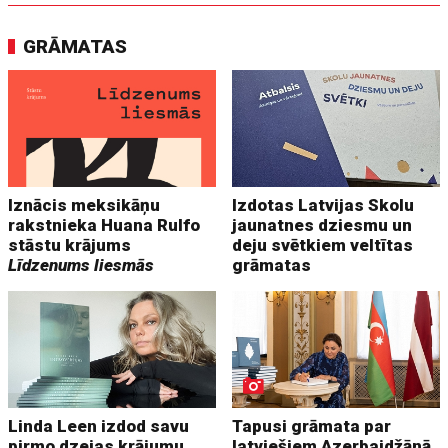
GRĀMATAS
Iznācis meksikāņu
Izdotas Latvijas Skolu
rakstnieka Huana Rulfo
jaunatnes dziesmu un
stāstu krājums
deju svētkiem veltītas
Līdzenums liesmās
grāmatas
Linda Leen izdod savu
Tapusi grāmata par
pirmo dzejas krājumu
latviešiem Azerbaidžānā