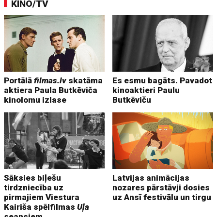
KINO/TV
Portālā
filmas.lv
skatāma
Es esmu bagāts. Pavadot
aktiera Paula Butkēviča
kinoaktieri Paulu
kinolomu izlase
Butkēviču
Sāksies biļešu
Latvijas animācijas
tirdzniecība uz
nozares pārstāvji dosies
pirmajiem Viestura
uz Ansī festivālu un tirgu
Kairiša spēlfilmas
Uļa
seansiem