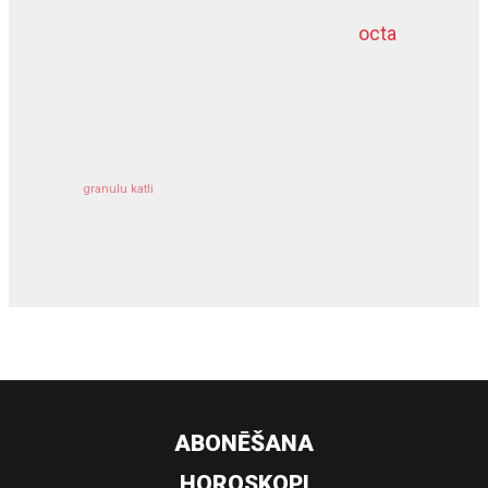
octa
dziļurbums
kravu apdrošināšana
granulu katli
siltumsūknis
ABONĒŠANA
HOROSKOPI