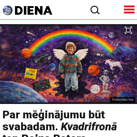
Publicitātes foto
Par mēģinājumu būt
svabadam.
Kvadrifronā