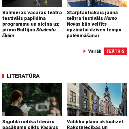
Valmieras vasaras teātra
Starptautiskais jaunā
festivāls papildina
teātra festivāls
Homo
programmu un aicina uz
Novus
būs veltīts
pirmo Baltijas
Studentu
apzinātai dzīves tempa
šķūni
palēnināšanai
Vairāk
TEĀTRIS
LITERATŪRA
Siguldā notiks literārs
Valdība plāno aktualizēt
pasākumu cikls
Vasaras
Rakstniecības un