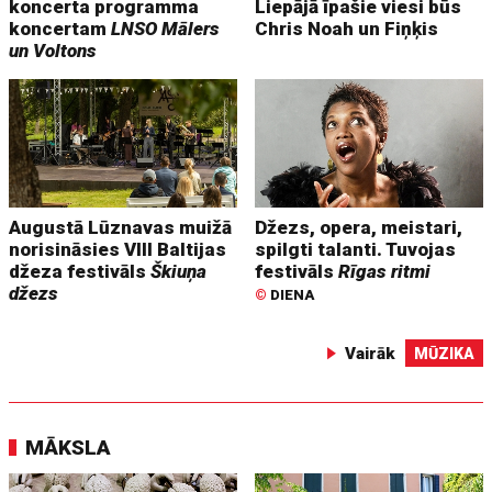
koncerta programma
Liepājā īpašie viesi būs
koncertam
LNSO Mālers
Chris Noah un Fiņķis
un Voltons
Augustā Lūznavas muižā
Džezs, opera, meistari,
norisināsies VIII Baltijas
spilgti talanti. Tuvojas
džeza festivāls
Škiuņa
festivāls
Rīgas ritmi
džezs
©
DIENA
Vairāk
MŪZIKA
MĀKSLA