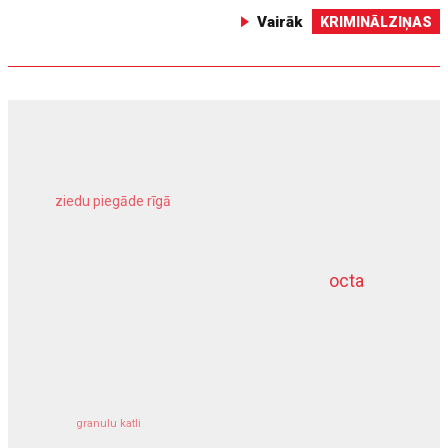
Vairāk
KRIMINĀLZIŅAS
ziedu piegāde rīgā
meliorācijas darbi
octa
dziļurbums
kravu apdrošināšana
granulu katli