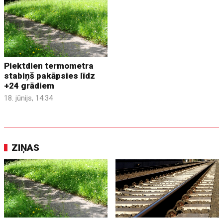
Piektdien termometra
stabiņš pakāpsies līdz
+24 grādiem
18. jūnijs, 14:34
ZIŅAS