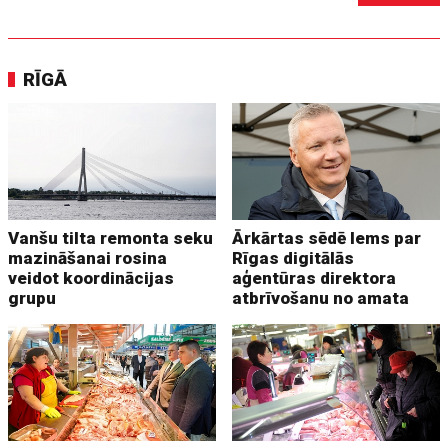
RĪGĀ
Vanšu tilta remonta seku
Ārkārtas sēdē lems par
mazināšanai rosina
Rīgas digitālās
veidot koordinācijas
aģentūras direktora
grupu
atbrīvošanu no amata