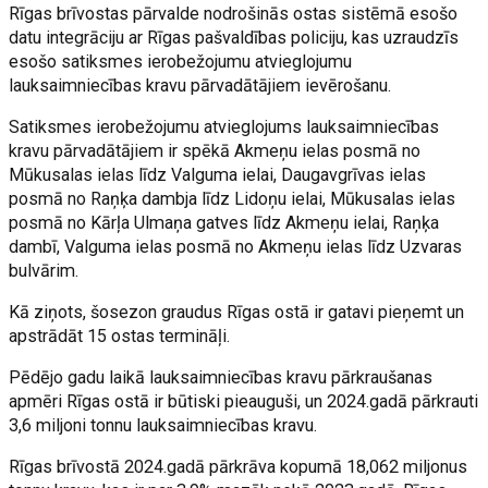
Rīgas brīvostas pārvalde nodrošinās ostas sistēmā esošo
datu integrāciju ar Rīgas pašvaldības policiju, kas uzraudzīs
esošo satiksmes ierobežojumu atvieglojumu
lauksaimniecības kravu pārvadātājiem ievērošanu.
Satiksmes ierobežojumu atvieglojums lauksaimniecības
kravu pārvadātājiem ir spēkā Akmeņu ielas posmā no
Mūkusalas ielas līdz Valguma ielai, Daugavgrīvas ielas
posmā no Raņķa dambja līdz Lidoņu ielai, Mūkusalas ielas
posmā no Kārļa Ulmaņa gatves līdz Akmeņu ielai, Raņķa
dambī, Valguma ielas posmā no Akmeņu ielas līdz Uzvaras
bulvārim.
Kā ziņots, šosezon graudus Rīgas ostā ir gatavi pieņemt un
apstrādāt 15 ostas termināļi.
Pēdējo gadu laikā lauksaimniecības kravu pārkraušanas
apmēri Rīgas ostā ir būtiski pieauguši, un 2024.gadā pārkrauti
3,6 miljoni tonnu lauksaimniecības kravu.
Rīgas brīvostā 2024.gadā pārkrāva kopumā 18,062 miljonus