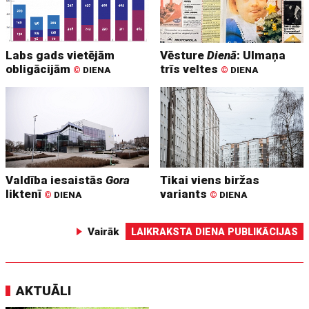
Labs gads vietējām
Vēsture
Dienā
: Ulmaņa
obligācijām
trīs veltes
©
DIENA
©
DIENA
Valdība iesaistās
Gora
Tikai viens biržas
liktenī
variants
©
DIENA
©
DIENA
Vairāk
LAIKRAKSTA DIENA PUBLIKĀCIJAS
AKTUĀLI