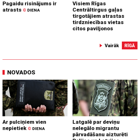
Pagaidu risinājums ir
Visiem Rīgas
atrasts
Centrāltirgus gaļas
©
DIENA
tirgotājiem atrastas
tirdzniecības vietas
citos paviljonos
Vairāk
RĪGĀ
NOVADOS
Ar pulciņiem vien
Latgalē par deviņu
nepietiek
nelegālo migrantu
©
DIENA
pārvadāšanu aizturēti