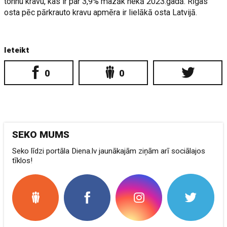
tonnu kravu, kas ir par 3,9% mazāk nekā 2023.gadā. Rīgas
osta pēc pārkrauto kravu apmēra ir lielākā osta Latvijā.
Ieteikt
0
0
SEKO MUMS
Seko līdzi portāla Diena.lv jaunākajām ziņām arī sociālajos
tīklos!