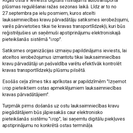
Rīgas ostā ir ieviests digitāls risinājums autotransporta
plūsmas regulēšanai ražas sezonas laikā. Līdz ar to no
27.septembra pa ielu posmiem, kuros atcelti
lauksaimniecības kravu pārvadātāju satiksmes ierobežojumi,
varēs pārvietoties tikai tie kravas transportlīdzekļi, kuri būs
reģistrējušies un saņēmuši apstiprinājumu elektroniskajā
pieteikšanās sistēmā "i.rop".
Satiksmes organizācijas izmaiņu papildinājums ieviests, lai
atceltos ierobežojumus izmantotu tikai lauksaimniecības
kravu pārvadātāji un pašvaldība varētu efektīvāk kontrolēt
kravas transportlīdzekļu plūsmu pilsētā.
Esošās ceļa zīmes tiks aprīkotas ar papildzīmēm "Izņemot
i.rop pieteiktiem ostas apmeklējumiem lauksaimniecības
kravas pārvadātājiem".
Turpmāk pirms došanās uz ostu lauksaimniecības kravu
piegādātājiem būs jāpiesakās caur elektronisko
pieteikšanās sistēmu "i.rop", lai saņemtu digitālu piekļuves
apstiprinājumu no konkrētā ostas termināļa.