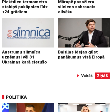
Piektdien termometra
Mārupē pasažieru
stabiņš pakāpsies līdz
vilciens sabraucis
+24 grādiem
cilvēku
Austrumu slimnīca
Baltijas idejas gūst
uzņēmusi vēl 31
panākumus visā Eiropā
Ukrainas karā cietušo
Vairāk
ZIŅAS
POLITIKA