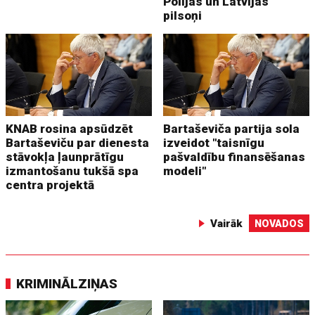
Polijas un Latvijas
pilsoņi
KNAB rosina apsūdzēt
Bartaševiča partija sola
Bartaševiču par dienesta
izveidot "taisnīgu
stāvokļa ļaunprātīgu
pašvaldību finansēšanas
izmantošanu tukšā spa
modeli"
centra projektā
Vairāk
NOVADOS
KRIMINĀLZIŅAS