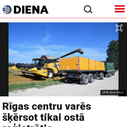
LETA, Zane Bitere
Rīgas centru varēs
šķērsot tikai ostā