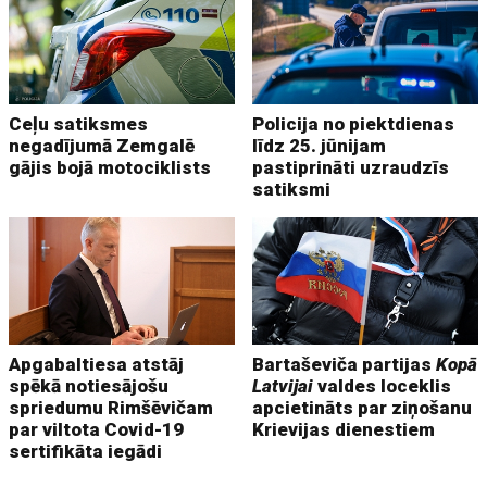
Ceļu satiksmes
Policija no piektdienas
negadījumā Zemgalē
līdz 25. jūnijam
gājis bojā motociklists
pastiprināti uzraudzīs
satiksmi
Apgabaltiesa atstāj
Bartaševiča partijas
Kopā
spēkā notiesājošu
Latvijai
valdes loceklis
spriedumu Rimšēvičam
apcietināts par ziņošanu
par viltota Covid-19
Krievijas dienestiem
sertifikāta iegādi