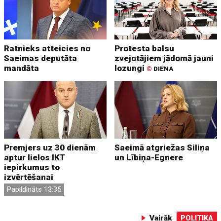
Ratnieks atteicies no
Protesta balsu
Saeimas deputāta
zvejotājiem jādomā jauni
mandāta
lozungi
©
DIENA
Premjers uz 30 dienām
Saeimā atgriežas Siliņa
aptur lielos IKT
un Lībiņa-Egnere
iepirkumus to
izvērtēšanai
Papildināts 13:35
Vairāk
POLITIKA