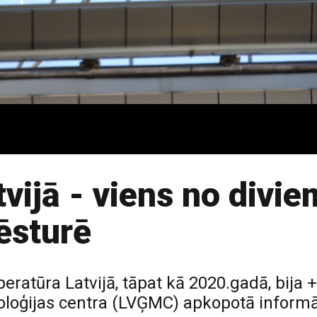
vijā - viens no divie
ēsturē
ratūra Latvijā, tāpat kā 2020.gadā, bija +8
oloģijas centra (LVĢMC) apkopotā informā