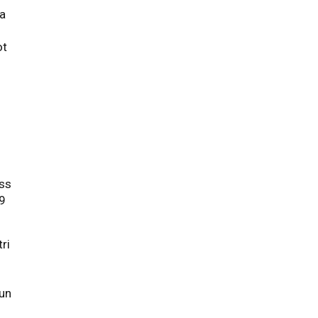
ja
ot
iss
,9
ri
s
 un