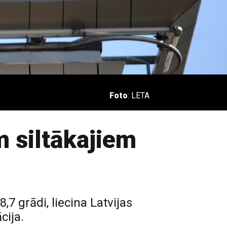
Foto
: LETA
m siltākajiem
,7 grādi, liecina Latvijas
cija.