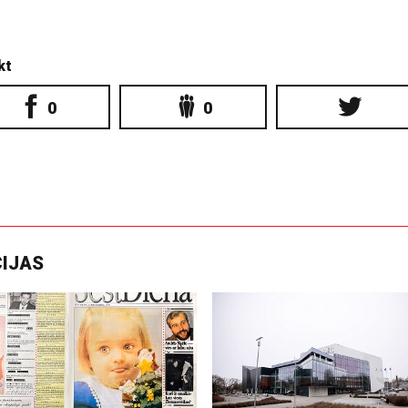
kt
0
0
CIJAS