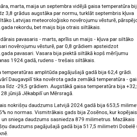
āra, marta, maija un septembra vidējā gaisa temperatūra bi
īdz 3,8 grādus augstāka par normu, turklāt septembris kļuva
iltāko Latvijas meteoroloģisko novērojumu vēsturē, pārspēj
gada rekordu, bet maijs bija otrais siltākais.
dārais pavasaris - marts, aprīlis un maijs - kļuva par siltāko
ari novērojumu vēsturē, par 0,8 grādiem apsteidzot
gada pavasari. Vasara bija piektā siltākā kopš mērījumu
nas 1924.gadā, rudens - trešais siltākais.
 temperatūras amplitūda pagājušajā gadā bija 62,4 grādi.
vārī Daugavpilī tika novērota gada zemākā temperatūra - ga
sa līdz -29,5 grādiem. Augstākā gaisa temperatūra bija +32
 28.jūnijā Jēkabpilī un Mērsragā.
ais nokrišņu daudzums Latvijā 2024.gadā bija 653,5 milimet
5% no normas. Vismitrākais gads bija Zosēnos, kur kopējai
us un sniega daudzums sasniedza 879 milimetrus. Mazākais
šņu daudzums pagājušajā gadā bija 517,5 milimetri Dobelē
knē.