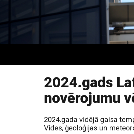
2024.gads Lat
novērojumu v
2024.gada vidējā gaisa tempe
Vides, ģeoloģijas un meteor