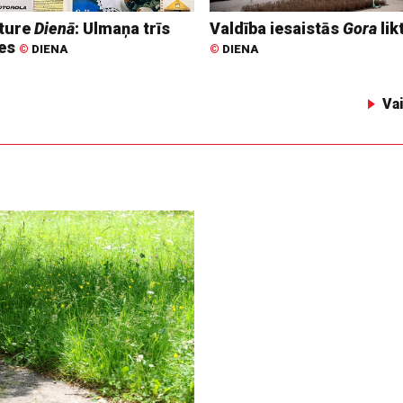
ture
Dienā
: Ulmaņa trīs
Valdība iesaistās
Gora
lik
tes
©
DIENA
©
DIENA
Va