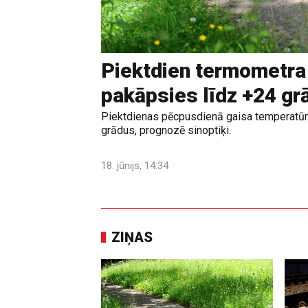
Piektdien termometra
pakāpsies līdz +24 g
Piektdienas pēcpusdienā gaisa temperatūr
grādus, prognozē sinoptiķi.
18. jūnijs, 14:34
ZIŅAS