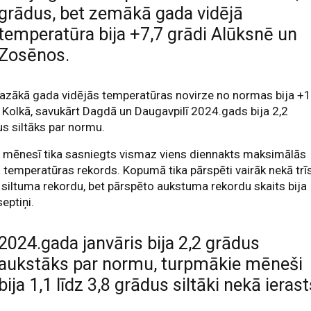
grādus, bet zemākā gada vidējā
temperatūra bija +7,7 grādi Alūksnē un
Zosēnos.
azākā gada vidējās temperatūras novirze no normas bija +1
 Kolkā, savukārt Dagdā un Daugavpilī 2024.gads bija 2,2
s siltāks par normu.
 mēnesī tika sasniegts vismaz viens diennakts maksimālās
 temperatūras rekords. Kopumā tika pārspēti vairāk nekā trī
 siltuma rekordu, bet pārspēto aukstuma rekordu skaits bija
septiņi.
2024.gada janvāris bija 2,2 grādus
aukstāks par normu, turpmākie mēneši
bija 1,1 līdz 3,8 grādus siltāki nekā ierast