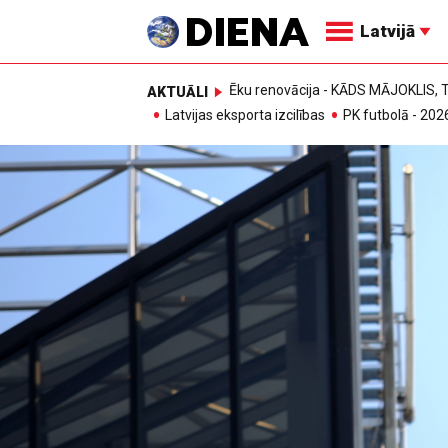
Latvijā
Ēku renovācija - KĀDS MĀJOKLIS
AKTUĀLI
Latvijas eksporta izcilības
PK futbolā - 202