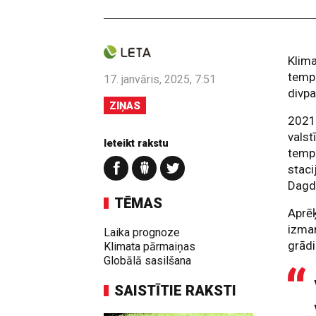
Klim
tempe
17. janvāris, 2025, 7:51
divpa
ZIŅAS
2021
valst
Ieteikt rakstu
temp
staci
Dagd
TĒMAS
Aprēķ
izman
Laika prognoze
grādi.
Klimata pārmaiņas
Globālā sasilšana
SAISTĪTIE RAKSTI