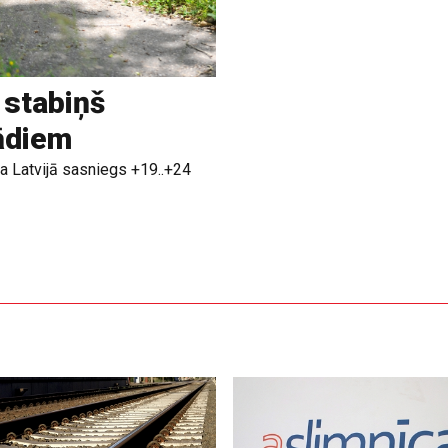
 stabiņš
rādiem
a Latvijā sasniegs +19..+24