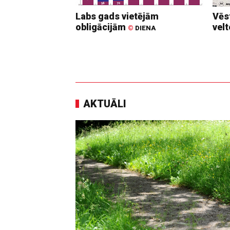
Labs gads vietējām
Vēs
obligācijām
vel
©
DIENA
AKTUĀLI