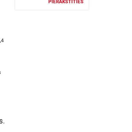
PIERAKSTĪTIES
,4
s
s.