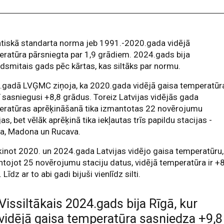
atiskā standarta norma jeb 1991.-2020.gada vidējā
ratūra pārsniegta par 1,9 grādiem. 2024.gads bija
dsmitais gads pēc kārtas, kas siltāks par normu.
.gadā LVĢMC ziņoja, ka 2020.gada vidējā gaisa temperatūr
ī sasniegusi +8,8 grādus. Toreiz Latvijas vidējās gada
eratūras aprēķināšanā tika izmantotas 22 novērojumu
jas, bet vēlāk aprēķinā tika iekļautas trīs papildu stacijas -
a, Madona un Rucava.
inot 2020. un 2024.gada Latvijas vidējo gaisa temperatūru,
tojot 25 novērojumu staciju datus, vidējā temperatūra ir +
 Līdz ar to abi gadi bijuši vienlīdz silti.
Vissiltākais 2024.gads bija Rīgā, kur
vidējā gaisa temperatūra sasniedza +9,8