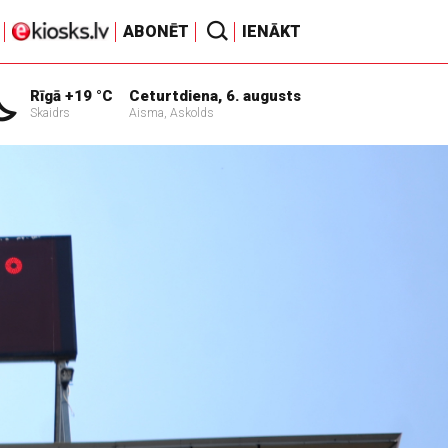
ABONĒT
IENĀKT
Rīgā +19 °C
Ceturtdiena, 6. augusts
Skaidrs
Aisma, Askolds