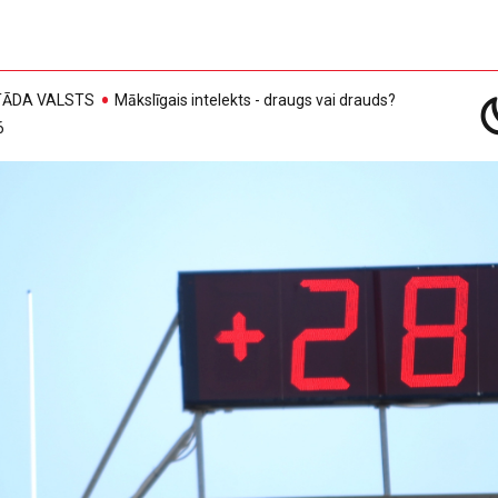
, TĀDA VALSTS
Mākslīgais intelekts - draugs vai drauds?
6