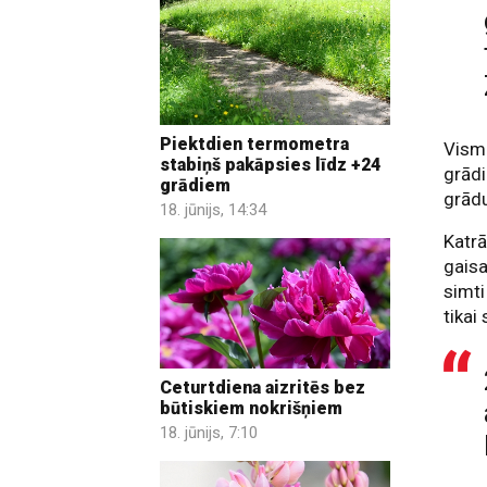
Piektdien termometra
Vism
stabiņš pakāpsies līdz +24
grādi
grādiem
grādu
18. jūnijs, 14:34
Katrā
gaisa
simti
tikai 
Ceturtdiena aizritēs bez
būtiskiem nokrišņiem
18. jūnijs, 7:10