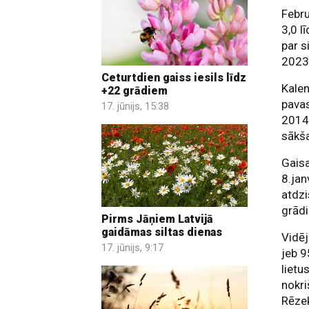
Febru
3,0 l
par s
2023.
Ceturtdien gaiss iesils līdz
Kalen
+22 grādiem
pavas
17. jūnijs, 15:38
2014.
sākša
Gaisa
8.jan
atdzi
grādi
Pirms Jāņiem Latvijā
gaidāmas siltas dienas
Vidēj
17. jūnijs, 9:17
jeb 9
liet
nokri
Rēze