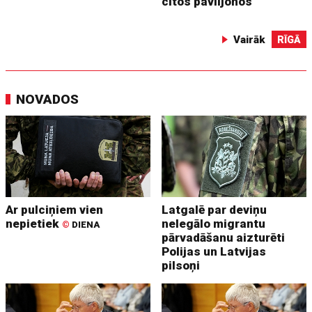
citos paviljonos
Vairāk
RĪGĀ
NOVADOS
Ar pulciņiem vien
Latgalē par deviņu
nepietiek
nelegālo migrantu
©
DIENA
pārvadāšanu aizturēti
Polijas un Latvijas
pilsoņi