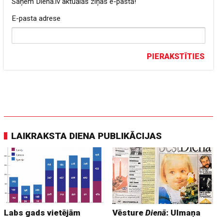
Saņem Diena.lv aktuālās ziņas e-pastā!
E-pasta adrese
PIERAKSTĪTIES
LAIKRAKSTA DIENA PUBLIKĀCIJAS
Labs gads vietējām
Vēsture
Dienā
: Ulmaņa