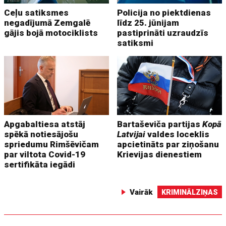
Ceļu satiksmes
Policija no piektdienas
negadījumā Zemgalē
līdz 25. jūnijam
gājis bojā motociklists
pastiprināti uzraudzīs
satiksmi
Apgabaltiesa atstāj
Bartaševiča partijas
Kopā
spēkā notiesājošu
Latvijai
valdes loceklis
spriedumu Rimšēvičam
apcietināts par ziņošanu
par viltota Covid-19
Krievijas dienestiem
sertifikāta iegādi
Vairāk
KRIMINĀLZIŅAS