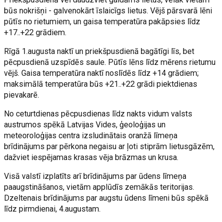
būs nokrišņi - galvenokārt īslaicīgs lietus. Vējš pārsvarā lēni
pūtīs no rietumiem, un gaisa temperatūra pakāpsies līdz
+17..+22 grādiem.
Rīgā 1.augusta naktī un priekšpusdienā bagātīgi līs, bet
pēcpusdienā uzspīdēs saule. Pūtīs lēns līdz mērens rietumu
vējš. Gaisa temperatūra naktī noslīdēs līdz +14 grādiem;
maksimālā temperatūra būs +21..+22 grādi piektdienas
pievakarē.
No ceturtdienas pēcpusdienas līdz nakts vidum valsts
austrumos spēkā Latvijas Vides, ģeoloģijas un
meteoroloģijas centra izsludinātais oranžā līmeņa
brīdinājums par pērkona negaisu ar ļoti stiprām lietusgāzēm,
dažviet iespējamas krasas vēja brāzmas un krusa.
Visā valstī izplatīts arī brīdinājums par ūdens līmeņa
paaugstināšanos, vietām applūdīs zemākās teritorijas.
Dzeltenais brīdinājums par augstu ūdens līmeni būs spēkā
līdz pirmdienai, 4.augustam.