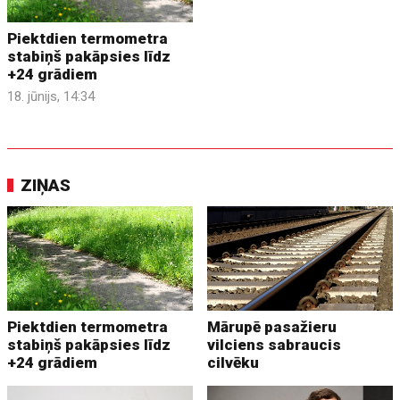
Piektdien termometra
stabiņš pakāpsies līdz
+24 grādiem
18. jūnijs, 14:34
ZIŅAS
Piektdien termometra
Mārupē pasažieru
stabiņš pakāpsies līdz
vilciens sabraucis
+24 grādiem
cilvēku