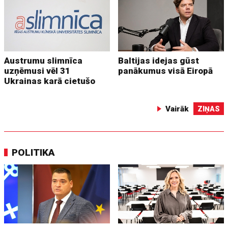
Austrumu slimnīca
Baltijas idejas gūst
uzņēmusi vēl 31
panākumus visā Eiropā
Ukrainas karā cietušo
Vairāk
ZIŅAS
POLITIKA