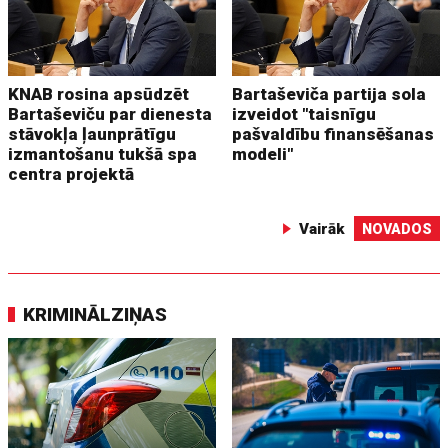
KNAB rosina apsūdzēt
Bartaševiča partija sola
Bartaševiču par dienesta
izveidot "taisnīgu
stāvokļa ļaunprātīgu
pašvaldību finansēšanas
izmantošanu tukšā spa
modeli"
centra projektā
Vairāk
NOVADOS
KRIMINĀLZIŅAS