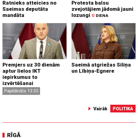
Ratnieks atteicies no
Protesta balsu
Saeimas deputāta
zvejotājiem jādomā jauni
mandāta
lozungi
©
DIENA
Premjers uz 30 dienām
Saeimā atgriežas Siliņa
aptur lielos IKT
un Lībiņa-Egnere
iepirkumus to
izvērtēšanai
Papildināts 13:35
Vairāk
POLITIKA
RĪGĀ