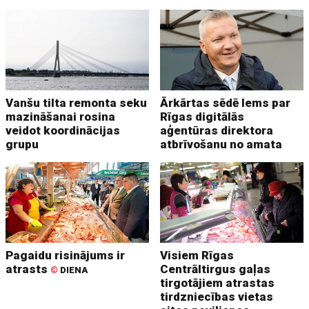
Vanšu tilta remonta seku
Ārkārtas sēdē lems par
mazināšanai rosina
Rīgas digitālās
veidot koordinācijas
aģentūras direktora
grupu
atbrīvošanu no amata
Pagaidu risinājums ir
Visiem Rīgas
atrasts
Centrāltirgus gaļas
©
DIENA
tirgotājiem atrastas
tirdzniecības vietas