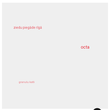
ziedu piegāde rīgā
meliorācijas darbi
octa
dziļurbums
kravu apdrošināšana
granulu katli
siltumsūknis