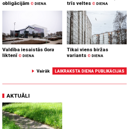
obligācijām
trīs veltes
©
DIENA
©
DIENA
Valdība iesaistās
Gora
Tikai viens biržas
liktenī
variants
©
DIENA
©
DIENA
Vairāk
LAIKRAKSTA DIENA PUBLIKĀCIJAS
AKTUĀLI