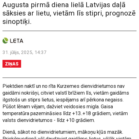
Augusta pirmā diena lielā Latvijas daļā
sāksies ar lietu, vietām līs stipri, prognozē
sinoptiķi.
31. jūlijs, 2025, 14:37
ZIŅAS
Piektdien naktī un no rīta Kurzemes dienvidrietumos nav
gaidāmi nokrišņi, citviet valstī brīžiem līs, vietām gaidāms
ilgstošs un stiprs lietus, iespējams arī pērkona negaiss.
Pūšot lēnam vējam, dažviet veidosies migla. Gaisa
temperatūra pazemināsies līdz +13..+18 grādiem, vietām
valsts dienvidrietumos - līdz +10 grādiem.
Dienā, sākot no dienvidrietumiem, mākoņu kļūs mazāk.
Priekšpusdienā vēl daudzviet gaidāms lietus, vēlāk vietām