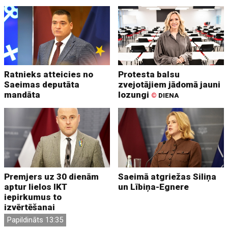
Ratnieks atteicies no
Protesta balsu
Saeimas deputāta
zvejotājiem jādomā jauni
mandāta
lozungi
©
DIENA
Premjers uz 30 dienām
Saeimā atgriežas Siliņa
aptur lielos IKT
un Lībiņa-Egnere
iepirkumus to
izvērtēšanai
Papildināts 13:35