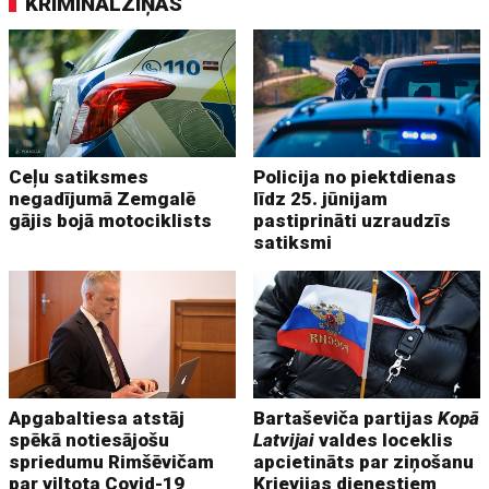
KRIMINĀLZIŅAS
Ceļu satiksmes
Policija no piektdienas
negadījumā Zemgalē
līdz 25. jūnijam
gājis bojā motociklists
pastiprināti uzraudzīs
satiksmi
Apgabaltiesa atstāj
Bartaševiča partijas
Kopā
spēkā notiesājošu
Latvijai
valdes loceklis
spriedumu Rimšēvičam
apcietināts par ziņošanu
par viltota Covid-19
Krievijas dienestiem