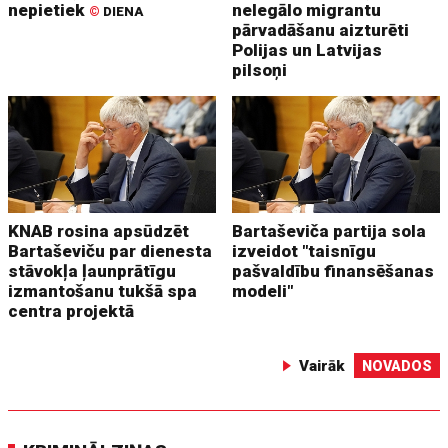
nepietiek
nelegālo migrantu
©
DIENA
pārvadāšanu aizturēti
Polijas un Latvijas
pilsoņi
KNAB rosina apsūdzēt
Bartaševiča partija sola
Bartaševiču par dienesta
izveidot "taisnīgu
stāvokļa ļaunprātīgu
pašvaldību finansēšanas
izmantošanu tukšā spa
modeli"
centra projektā
Vairāk
NOVADOS