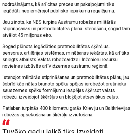
nodrošinājums, kā arī citas preces un pakalpojumi tiks
iegādāti, nepiemērojot publisko iepirkumu regulējumu.
Jau ziņots, ka NBS turpina Austrumu robežas militārās
stiprināšanas un pretmobilitātes plāna īstenošanu, šogad tam
atvēlot 45 miljonus eiro.
Šogad plānots iegādāties pretmobilitātes šķēršļus,
sensorus, artilērijas sistēmas, minēšanas iekārtas, kā arī tiks
sniegts atbalsts Valsts robežsardzei. Inženieru resursu
novietnes izbūvēs arī Vidzemes austrumu reģionā.
Īstenojot militārās stiprināšanas un pretmobilitātes plānu, jau
šobrīd kāpinātas bruņoto spēku spējas ierobežot pretinieka
sauszemes spēku formējumu iespējas šķērsot valsts
robežu, izveidojot šķēršļus un bloķējot atsevišķus ceļus.
Patlaban turpinās 400 kilometru garās Krieviju un Baltkrievijas
robežas apsekošana un šķēršļu izvietošana.
Tuvāko gadu laikā tiks izveidoti