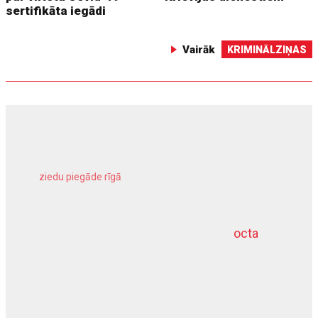
sertifikāta iegādi
Vairāk
KRIMINĀLZIŅAS
ziedu piegāde rīgā
meliorācijas darbi
octa
dziļurbums
kravu apdrošināšana