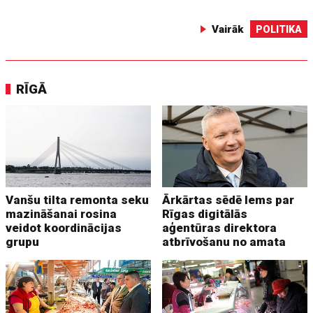
Vairāk
POLITIKA
RĪGĀ
Vanšu tilta remonta seku
Ārkārtas sēdē lems par
mazināšanai rosina
Rīgas digitālās
veidot koordinācijas
aģentūras direktora
grupu
atbrīvošanu no amata