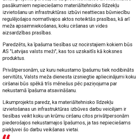
pasākumiem nepieciešamo materiāltehnisko līdzekļu
izvietošanu un infrastruktūras izbūvi neattiecas būvniecību
regulējošajos normatīvajos aktos noteiktās prasības, kā arī
meža apsaimniekošanas, koku ciršanas un vides
aizsardzības prasības.
Paredzēts, ka īpašuma tiesības uz nocirstajiem kokiem būs
AS "Latvijas valsts meži", kas tos uzskaitīs kā koksnes
produktus.
Privātpersonām, uz kuru nekustamo īpašumu tiek nodibināts
servitūts, Valsts meža dienesta izsniegtie apliecinājumi koku
ciršanai būs spēkā trīs mēnešus pēc paziņojuma par
nekustamā īpašuma atsavināšanu.
Likumprojekts paredz, ka materiāltehnisko līdzekļu
izvietošanas un infrastruktūras izbūves darbu veicējam ir
tiesības veikt koku un krūmu ciršanu citos privātpersonām
piederošajos nekustamajos īpašumos, ja tas nepieciešams
piekļuvei šo darbu veikšanas vietai.