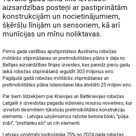
aizsardzības posteņi ar pastiprinātām
konstrukcijām un nocietinājumiem,
šķēršļu līnijām un sensoriem, kā arī
munīcijas un mīnu noliktavas.
Pirms gada valdības apstiprinātais Austrumu robežas
militārās stiprināšanas un pretmobilitātes plāns ir daļa no
Baltijas aizsardzības līnijas izveides, kas paredz piecu gadu
laikā robežas stiprināšanā ieguldīt 303 miljonus eiro.
Pagājušā gadā robežas militārās stiprināšanas un
pretmobilitātes plāna īstenošanai tika atvēlēti 25 miljoni eiro.
Par šiem līdzekļiem pie Krievijas un Baltkrievijas robežas
Latgalē ir izveidotas pagaidu inženieru resursu novietnes, kur
izvietoti desmitiem tūkstošu pretmobilitātes konstrukciju
elementu - Latvijas uzņēmumos ražotie betona bloki, "pūķa
zobi", "prettanku eži" un citi elementi.
Latvijas uzņēmēji nodrošināja 75% no 2024.gada robežas