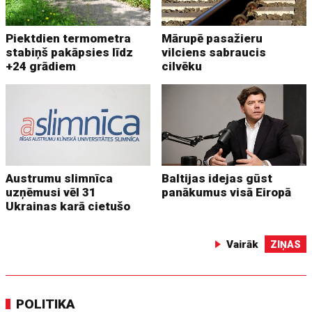
Piektdien termometra
Mārupē pasažieru
stabiņš pakāpsies līdz
vilciens sabraucis
+24 grādiem
cilvēku
Austrumu slimnīca
Baltijas idejas gūst
uzņēmusi vēl 31
panākumus visā Eiropā
Ukrainas karā cietušo
Vairāk
ZIŅAS
POLITIKA