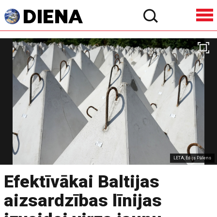
LETA, Edijs Pālens
Efektīvākai Baltijas
aizsardzības līnijas