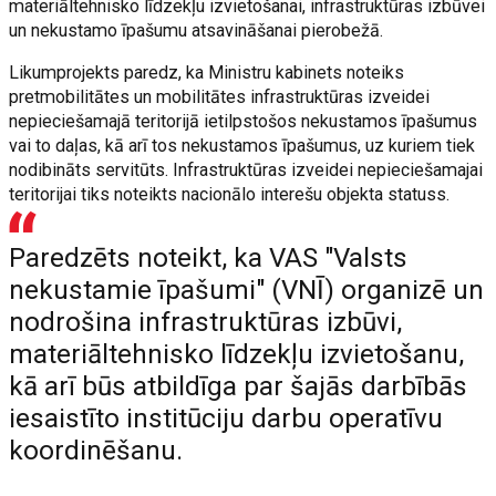
materiāltehnisko līdzekļu izvietošanai, infrastruktūras izbūvei
un nekustamo īpašumu atsavināšanai pierobežā.
Likumprojekts paredz, ka Ministru kabinets noteiks
pretmobilitātes un mobilitātes infrastruktūras izveidei
nepieciešamajā teritorijā ietilpstošos nekustamos īpašumus
vai to daļas, kā arī tos nekustamos īpašumus, uz kuriem tiek
nodibināts servitūts. Infrastruktūras izveidei nepieciešamajai
teritorijai tiks noteikts nacionālo interešu objekta statuss.
Paredzēts noteikt, ka VAS "Valsts
nekustamie īpašumi" (VNĪ) organizē un
nodrošina infrastruktūras izbūvi,
materiāltehnisko līdzekļu izvietošanu,
kā arī būs atbildīga par šajās darbībās
iesaistīto institūciju darbu operatīvu
koordinēšanu.