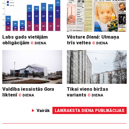
Labs gads vietējām
Vēsture
Dienā
: Ulmaņa
obligācijām
trīs veltes
©
DIENA
©
DIENA
Valdība iesaistās
Gora
Tikai viens biržas
liktenī
variants
©
DIENA
©
DIENA
Vairāk
LAIKRAKSTA DIENA PUBLIKĀCIJAS