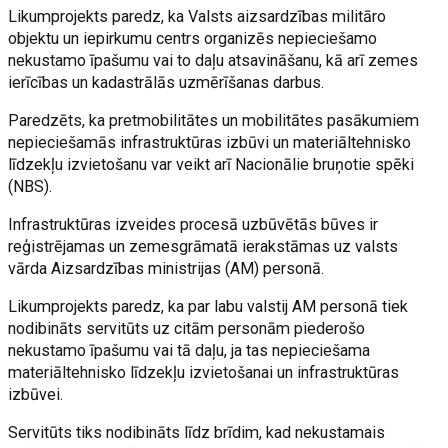
Likumprojekts paredz, ka Valsts aizsardzības militāro
objektu un iepirkumu centrs organizēs nepieciešamo
nekustamo īpašumu vai to daļu atsavināšanu, kā arī zemes
ierīcības un kadastrālās uzmērīšanas darbus.
Paredzēts, ka pretmobilitātes un mobilitātes pasākumiem
nepieciešamās infrastruktūras izbūvi un materiāltehnisko
līdzekļu izvietošanu var veikt arī Nacionālie bruņotie spēki
(NBS).
Infrastruktūras izveides procesā uzbūvētās būves ir
reģistrējamas un zemesgrāmatā ierakstāmas uz valsts
vārda Aizsardzības ministrijas (AM) personā.
Likumprojekts paredz, ka par labu valstij AM personā tiek
nodibināts servitūts uz citām personām piederošo
nekustamo īpašumu vai tā daļu, ja tas nepieciešama
materiāltehnisko līdzekļu izvietošanai un infrastruktūras
izbūvei.
Servitūts tiks nodibināts līdz brīdim, kad nekustamais