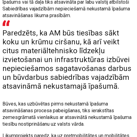
īpašums vai tā daļa tiks atsavināta par labu valstij atbilstoši
Sabiedrības vajadzībām nepieciešamā nekustamā īpašuma
atsavināšanas likuma prasībām.
Paredzēts, ka AM būs tiesības sākt
koku un krūmu ciršanu, kā arī veikt
citus materiāltehnisko līdzekļu
izvietošanai un infrastruktūras izbūvei
nepieciešamos sagatavošanas darbus
un būvdarbus sabiedrības vajadzībām
atsavināmā nekustamajā īpašumā.
Būves, kas uzbūvētas pirms nekustamā īpašuma
atsavināšanas procesa pabeigšanas, tiks ierakstītas
zemesgrāmatā vienlaikus ar atsavinātā nekustamā īpašuma
tiesību nostiprināšanu uz valsts vārda.
Likumprojekts paredz, ka uz pretmobilitātes un mobilitātes