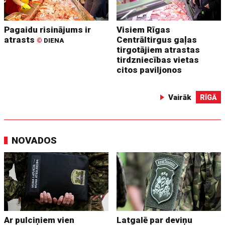
Pagaidu risinājums ir
Visiem Rīgas
atrasts
Centrāltirgus gaļas
©
DIENA
tirgotājiem atrastas
tirdzniecības vietas
citos paviljonos
Vairāk
RĪGĀ
NOVADOS
Ar pulciņiem vien
Latgalē par deviņu