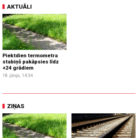
AKTUĀLI
Piektdien termometra
stabiņš pakāpsies līdz
+24 grādiem
18. jūnijs, 14:34
ZIŅAS