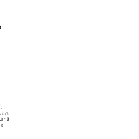
s
m
,
 savu
ījumā
es