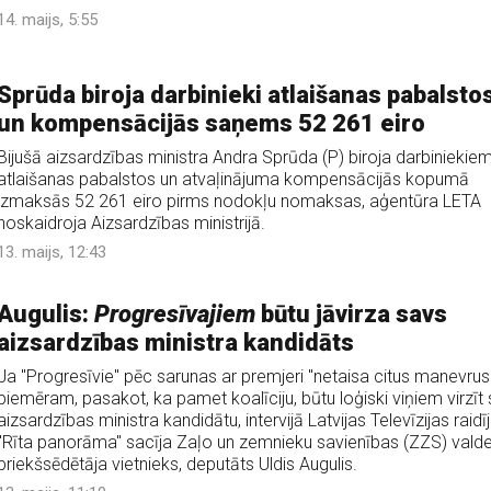
14. maijs, 5:55
Sprūda biroja darbinieki atlaišanas pabalsto
un kompensācijās saņems 52 261 eiro
Bijušā aizsardzības ministra Andra Sprūda (P) biroja darbiniekie
atlaišanas pabalstos un atvaļinājuma kompensācijās kopumā
izmaksās 52 261 eiro pirms nodokļu nomaksas, aģentūra LETA
noskaidroja Aizsardzības ministrijā.
13. maijs, 12:43
Augulis:
Progresīvajiem
būtu jāvirza savs
aizsardzības ministra kandidāts
Ja "Progresīvie" pēc sarunas ar premjeri "netaisa citus manevrus"
piemēram, pasakot, ka pamet koalīciju, būtu loģiski viņiem virzīt
aizsardzības ministra kandidātu, intervijā Latvijas Televīzijas raid
"Rīta panorāma" sacīja Zaļo un zemnieku savienības (ZZS) vald
priekšsēdētāja vietnieks, deputāts Uldis Augulis.