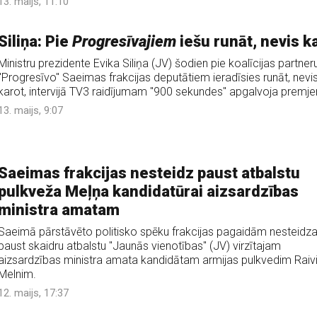
13. maijs, 11:10
Siliņa: Pie
Progresīvajiem
iešu runāt, nevis k
Ministru prezidente Evika Siliņa (JV) šodien pie koalīcijas partner
"Progresīvo" Saeimas frakcijas deputātiem ieradīsies runāt, nevi
karot, intervijā TV3 raidījumam "900 sekundes" apgalvoja premje
13. maijs, 9:07
Saeimas frakcijas nesteidz paust atbalstu
pulkveža Meļņa kandidatūrai aizsardzības
ministra amatam
Saeimā pārstāvēto politisko spēku frakcijas pagaidām nesteidz
paust skaidru atbalstu "Jaunās vienotības" (JV) virzītajam
aizsardzības ministra amata kandidātam armijas pulkvedim Raiv
Melnim.
12. maijs, 17:37