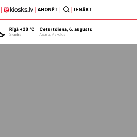
ABONĒT
IENĀKT
Rīgā +20 °C
Ceturtdiena, 6. augusts
Skaidrs
Aisma, Askolds