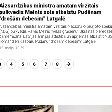
Aizsardzības ministra amatam virzītais
pulkvedis Melnis sola atbalstu Pudānam
"drošām debesīm" Latgalē
Aizsardzības ministra amatam virzītais Nacionālo bruņoto spēku
(NBS) pulkvedis Raivis Melnis "vēlas grūdienu" Ukrainas pieredze
pārņemšanai Latvijas armijas attīstībā un apņemas atbalstīt NB
komandieri Kasparu Pudānu "drošām debesīm" Latgalē.
12. maijs, 13:59
Nākošā
3
4
5
6
7
8