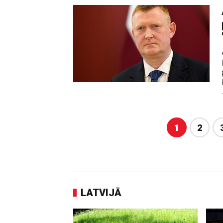
1
2
LATVIJĀ