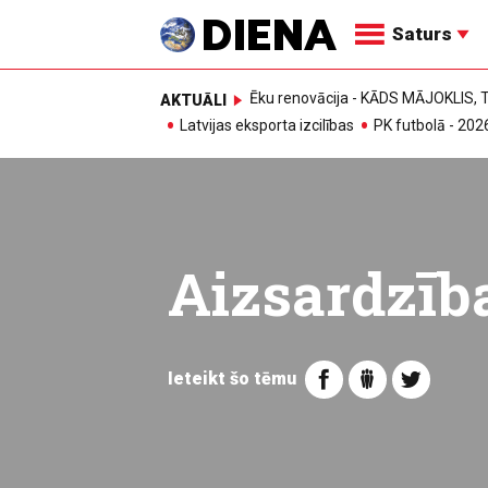
Saturs
Ēku renovācija - KĀDS MĀJOKLIS
AKTUĀLI
Latvijas eksporta izcilības
PK futbolā - 202
Aizsardzība
Ieteikt šo tēmu