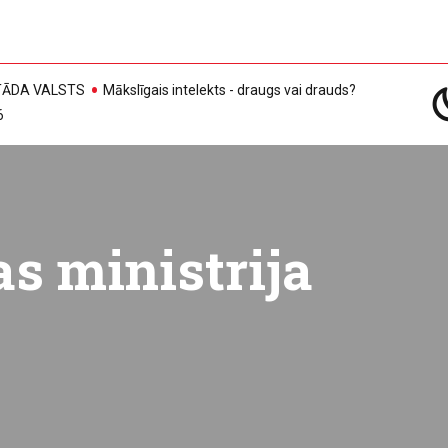
, TĀDA VALSTS
Mākslīgais intelekts - draugs vai drauds?
6
s ministrija