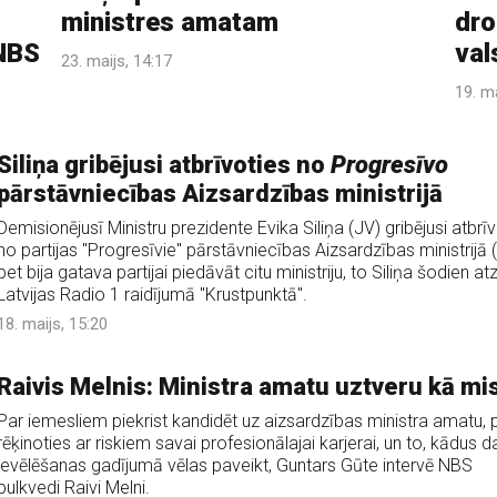
ministres amatam
dro
 NBS
val
23. maijs, 14:17
19. ma
Siliņa gribējusi atbrīvoties no
Progresīvo
pārstāvniecības Aizsardzības ministrijā
Demisionējusī Ministru prezidente Evika Siliņa (JV) gribējusi atbrī
no partijas "Progresīvie" pārstāvniecības Aizsardzības ministrijā 
bet bija gatava partijai piedāvāt citu ministriju, to Siliņa šodien at
Latvijas Radio 1 raidījumā "Krustpunktā".
18. maijs, 15:20
Raivis Melnis: Ministra amatu uztveru kā mis
Par iemesliem piekrist kandidēt uz aizsardzības ministra amatu, 
rēķinoties ar riskiem savai profesionālajai karjerai, un to, kādus 
ievēlēšanas gadījumā vēlas paveikt, Guntars Gūte intervē NBS
pulkvedi Raivi Melni.