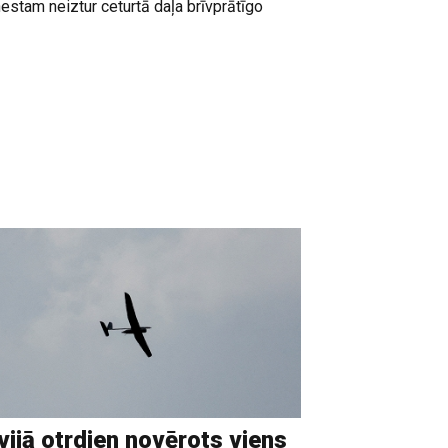
estam neiztur ceturtā daļa brīvprātīgo
vijā otrdien novērots viens