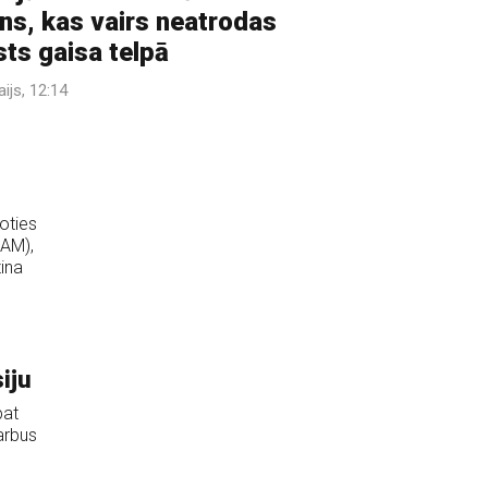
ns, kas vairs neatrodas
sts gaisa telpā
ijs, 12:14
voties
(AM),
zina
iju
pat
darbus