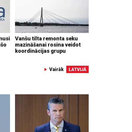
musi
Vanšu tilta remonta seku
ušo
mazināšanai rosina veidot
koordinācijas grupu
Vairāk
LATVIJĀ