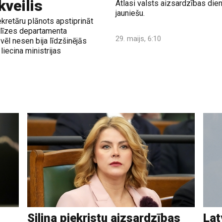
kveilis
Atlasi valsts aizsardzības dien
jauniešu.
kretāru plānots apstiprināt
alīzes departamenta
29. maijs, 6:10
vēl nesen bija līdzšinējās
iecina ministrijas
Siliņa piekristu aizsardzības
Lat