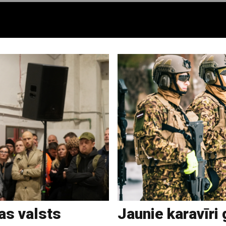
as valsts
Jaunie karavīri 