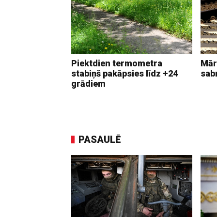
Piektdien termometra
Mār
stabiņš pakāpsies līdz +24
sab
grādiem
PASAULĒ