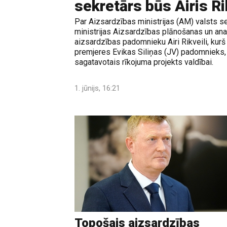
sekretārs būs Airis Ri
Par Aizsardzības ministrijas (AM) valsts se
ministrijas Aizsardzības plānošanas un an
aizsardzības padomnieku Airi Rikveili, kurš 
premjeres Evikas Siliņas (JV) padomnieks, l
sagatavotais rīkojuma projekts valdībai.
1. jūnijs, 16:21
Topošais aizsardzības