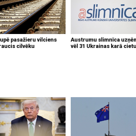
upē pasažieru vilciens
Austrumu slimnīca uzņē
raucis cilvēku
vēl 31 Ukrainas karā ciet