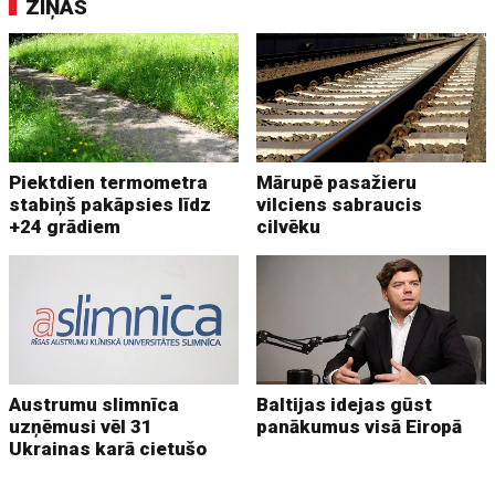
ZIŅAS
Piektdien termometra
Mārupē pasažieru
stabiņš pakāpsies līdz
vilciens sabraucis
+24 grādiem
cilvēku
Austrumu slimnīca
Baltijas idejas gūst
uzņēmusi vēl 31
panākumus visā Eiropā
Ukrainas karā cietušo