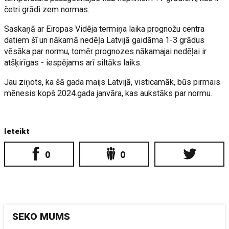
četri grādi zem normas.
Saskaņā ar Eiropas Vidēja termiņa laika prognožu centra
datiem šī un nākamā nedēļa Latvijā gaidāma 1-3 grādus
vēsāka par normu, tomēr prognozes nākamajai nedēļai ir
atšķirīgas - iespējams arī siltāks laiks.
Jau ziņots, ka šā gada maijs Latvijā, visticamāk, būs pirmais
mēnesis kopš 2024.gada janvāra, kas aukstāks par normu.
Ieteikt
0
0
SEKO MUMS