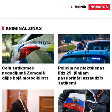
Vairāk
NOVADOS
KRIMINĀLZIŅAS
Ceļu satiksmes
Policija no piektdienas
negadījumā Zemgalē
līdz 25. jūnijam
gājis bojā motociklists
pastiprināti uzraudzīs
satiksmi