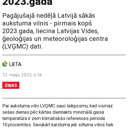
2023.gada
Pagājušajā nedēļā Latvijā sākās
aukstuma vilnis - pirmais kopš
2023.gada, liecina Latvijas Vides,
ģeoloģijas un meteoroloģijas centra
(LVĢMC) dati.
12. maijs, 2025, 6:36
ZIŅAS
Par aukstuma vilni LVĢMC sauc laikposmu, kad vismaz
sešas dienas pēc kārtas diennakts minimālā gaisa
temperatūra ir zem klimatiskās references perioda
10.procentiles. Savukārt karstuma jeb siltuma vilnis tiek