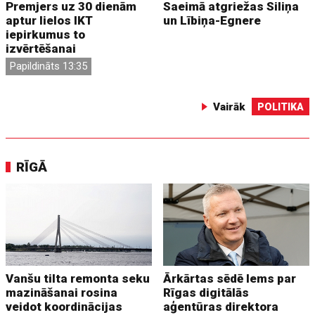
Premjers uz 30 dienām
Saeimā atgriežas Siliņa
aptur lielos IKT
un Lībiņa-Egnere
iepirkumus to
izvērtēšanai
Papildināts 13:35
Vairāk
POLITIKA
RĪGĀ
Vanšu tilta remonta seku
Ārkārtas sēdē lems par
mazināšanai rosina
Rīgas digitālās
veidot koordinācijas
aģentūras direktora