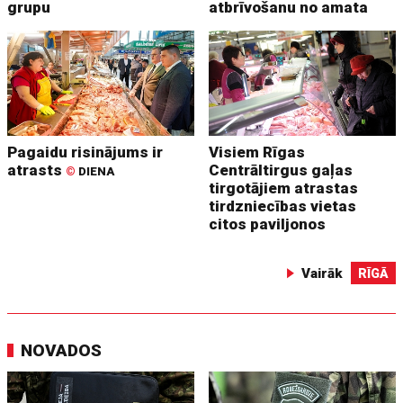
grupu
atbrīvošanu no amata
Pagaidu risinājums ir
Visiem Rīgas
atrasts
Centrāltirgus gaļas
©
DIENA
tirgotājiem atrastas
tirdzniecības vietas
citos paviljonos
Vairāk
RĪGĀ
NOVADOS