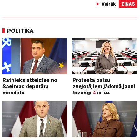
Vairāk
ZIŅAS
POLITIKA
Ratnieks atteicies no
Protesta balsu
Saeimas deputāta
zvejotājiem jādomā jauni
mandāta
lozungi
©
DIENA