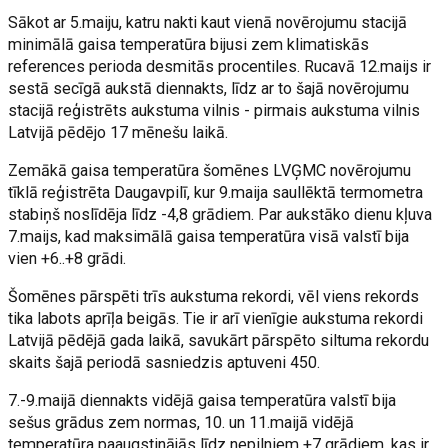
Sākot ar 5.maiju, katru nakti kaut vienā novērojumu stacijā
minimālā gaisa temperatūra bijusi zem klimatiskās
references perioda desmitās procentiles. Rucavā 12.maijs ir
sestā secīgā aukstā diennakts, līdz ar to šajā novērojumu
stacijā reģistrēts aukstuma vilnis - pirmais aukstuma vilnis
Latvijā pēdējo 17 mēnešu laikā.
Zemākā gaisa temperatūra šomēnes LVĢMC novērojumu
tīklā reģistrēta Daugavpilī, kur 9.maija saullēktā termometra
stabiņš noslīdēja līdz -4,8 grādiem. Par aukstāko dienu kļuva
7.maijs, kad maksimālā gaisa temperatūra visā valstī bija
vien +6..+8 grādi.
Šomēnes pārspēti trīs aukstuma rekordi, vēl viens rekords
tika labots aprīļa beigās. Tie ir arī vienīgie aukstuma rekordi
Latvijā pēdējā gada laikā, savukārt pārspēto siltuma rekordu
skaits šajā periodā sasniedzis aptuveni 450.
7.-9.maijā diennakts vidējā gaisa temperatūra valstī bija
sešus grādus zem normas, 10. un 11.maijā vidējā
temperatūra paaugstinājās līdz nepilniem +7 grādiem, kas ir