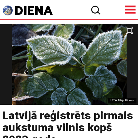
LETA, Edijs Pālens
Latvijā reģistrēts pirmais
aukstuma vilnis kopš