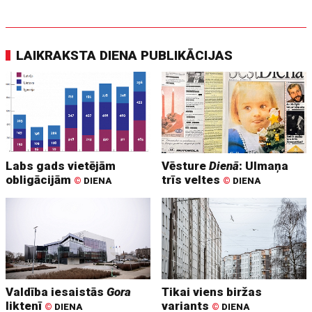
LAIKRAKSTA DIENA PUBLIKĀCIJAS
Labs gads vietējām
Vēsture
Dienā
: Ulmaņa
obligācijām
trīs veltes
©
DIENA
©
DIENA
Valdība iesaistās
Gora
Tikai viens biržas
liktenī
variants
©
DIENA
©
DIENA