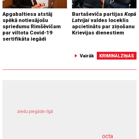
Apgabaltiesa atstāj
Bartaševiča partijas
Kopā
spēkā notiesājošu
Latvijai
valdes loceklis
spriedumu Rimšēvičam
apcietināts par ziņošanu
par viltota Covid-19
Krievijas dienestiem
sertifikāta iegādi
Vairāk
KRIMINĀLZIŅAS
ziedu piegāde rīgā
meliorācijas darbi
octa
dziļurbums