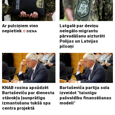
Ar pulciņiem vien
Latgalē par deviņu
nepietiek
nelegālo migrantu
©
DIENA
pārvadāšanu aizturēti
Polijas un Latvijas
pilsoņi
KNAB rosina apsūdzēt
Bartaševiča partija sola
Bartaševiču par dienesta
izveidot "taisnīgu
stāvokļa ļaunprātīgu
pašvaldību finansēšanas
izmantošanu tukšā spa
modeli"
centra projektā