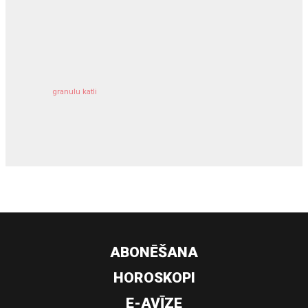
kravu apdrošināšana
granulu katli
siltumsūknis
ABONĒŠANA
HOROSKOPI
E-AVĪZE