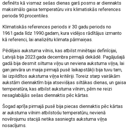
definēts kā vismaz sešas dienas garš posms ar diennakts
maksimālo gaisa temperatūru virs klimatiskās references
perioda 90.procentiles.
Klimatiskās references periods ir 30 gadu periods no
1961.gada līdz 1990.gadam, kura vidējos rādītājus izmanto
kā referenci, lai analizētu klimata pārmaiņas.
Pēdējais aukstuma vilnis, kas atbilst minētajai definīcijai,
Latvijā bija 2023.gada decembra pirmajā dekādē. Pagājušajā
gadā bija desmit siltuma viļņu un neviena aukstuma viļņa, lai
gan janvāra un maija pirmajā pusē laikapstākļi bija tuvu tam,
lai izpildītos aukstuma viļņa kritēriji. Toreiz starp vairākām
aukstām diennaktīm bija atsevišķas siltākas dienas, un gaisa
temperatūra, kas atbilst aukstuma vilnim, pērn ne reizi
nesaglabājās sešas diennaktis pēc kārtas.
Šogad aprīļa pirmajā pusē bija piecas diennaktis pēc kārtas
ar aukstuma vilnim atbilstošu temperatūru, nevienā
novērojumu stacijā netika sasniegts aukstuma viļņa
nosacījums.