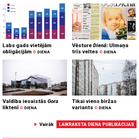
Labs gads vietējām
Vēsture
Dienā
: Ulmaņa
obligācijām
trīs veltes
©
DIENA
©
DIENA
Valdība iesaistās
Gora
Tikai viens biržas
liktenī
variants
©
DIENA
©
DIENA
Vairāk
LAIKRAKSTA DIENA PUBLIKĀCIJAS