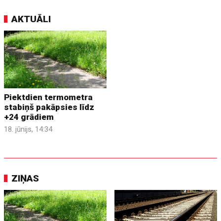
AKTUĀLI
Piektdien termometra
stabiņš pakāpsies līdz
+24 grādiem
18. jūnijs, 14:34
ZIŅAS