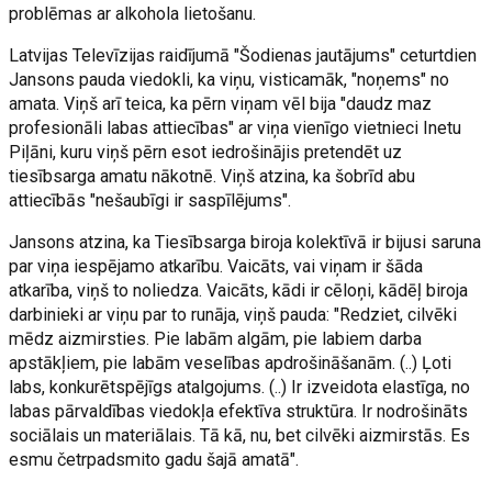
problēmas ar alkohola lietošanu.
Latvijas Televīzijas raidījumā "Šodienas jautājums" ceturtdien
Jansons pauda viedokli, ka viņu, visticamāk, "noņems" no
amata. Viņš arī teica, ka pērn viņam vēl bija "daudz maz
profesionāli labas attiecības" ar viņa vienīgo vietnieci Inetu
Piļāni, kuru viņš pērn esot iedrošinājis pretendēt uz
tiesībsarga amatu nākotnē. Viņš atzina, ka šobrīd abu
attiecībās "nešaubīgi ir saspīlējums".
Jansons atzina, ka Tiesībsarga biroja kolektīvā ir bijusi saruna
par viņa iespējamo atkarību. Vaicāts, vai viņam ir šāda
atkarība, viņš to noliedza. Vaicāts, kādi ir cēloņi, kādēļ biroja
darbinieki ar viņu par to runāja, viņš pauda: "Redziet, cilvēki
mēdz aizmirsties. Pie labām algām, pie labiem darba
apstākļiem, pie labām veselības apdrošināšanām. (..) Ļoti
labs, konkurētspējīgs atalgojums. (..) Ir izveidota elastīga, no
labas pārvaldības viedokļa efektīva struktūra. Ir nodrošināts
sociālais un materiālais. Tā kā, nu, bet cilvēki aizmirstās. Es
esmu četrpadsmito gadu šajā amatā".