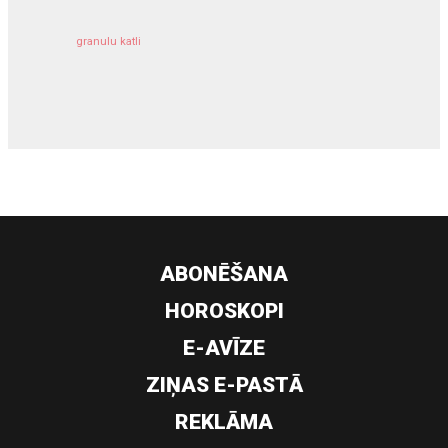
granulu katli
siltumsūknis
ABONĒŠANA
HOROSKOPI
E-AVĪZE
ZIŅAS E-PASTĀ
REKLĀMA