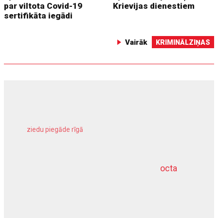
par viltota Covid-19
Krievijas dienestiem
sertifikāta iegādi
Vairāk
KRIMINĀLZIŅAS
ziedu piegāde rīgā
meliorācijas darbi
octa
dziļurbums
kravu apdrošināšana