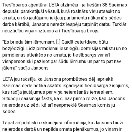
Tiesībsargs aģentūrai LETA atzīmēja - ja tiešām 38 Saeimas
deputāti parakstījuši vēstuli, kurā rosināts viņu atsaukt no
amata, un šo jautājumu iekļauj parlamenta nākamās sēdes
darba kārtībā, Jansons neredz iespēju turpināt darbu. Turklāt
neuzticību viņam izteicis arī Tiesībsarga birojs.
"Es briedu šim lēmumam. [..] Gaidīt ceturtdienu būtu
bezjēdzīgi. Līdz pirmdienai iesniegšu demisijas rakstu un no
pirmdienas atteikšos no amata, jo tiesībsargs var arī
vienpersoniski paziņot par šādu lēmumu un par to pat nav
jālemj," sacīja Jansons.
LETA jau rakstīja, ka Jansona prombūtnes dēļ iepriekš
Saeimas sēdē netika skatīts ikgadējais tiesībsarga ziņojums,
kas radīja jautājumus par viņa neierašanās iemesliem.
Situāciju saasināja fakts, ka šī nav pirmā reize, kad Jansons
neierodas uz sēdi, kā arī neapmeklē Saeimas komisiju
sēdes.
Tāpat arī publiski izskanējusi informācija, ka Jansons bieži
neierodas darbā un nepilda amata pienākumus, jo viņam ir