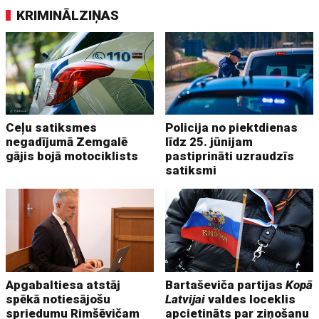
KRIMINĀLZIŅAS
Ceļu satiksmes
Policija no piektdienas
negadījumā Zemgalē
līdz 25. jūnijam
gājis bojā motociklists
pastiprināti uzraudzīs
satiksmi
Apgabaltiesa atstāj
Bartaševiča partijas
Kopā
spēkā notiesājošu
Latvijai
valdes loceklis
spriedumu Rimšēvičam
apcietināts par ziņošanu