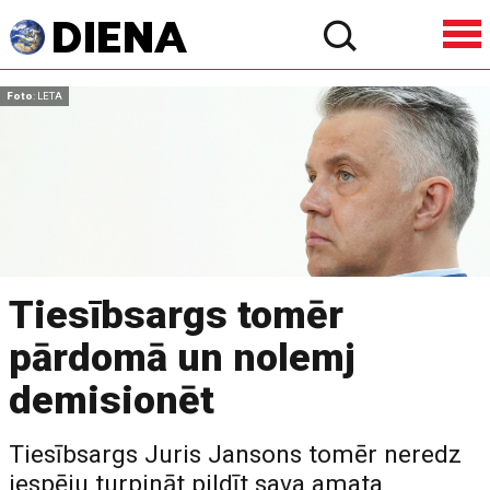
Foto
: LETA
Tiesībsargs tomēr
pārdomā un nolemj
demisionēt
Tiesībsargs Juris Jansons tomēr neredz
iespēju turpināt pildīt sava amata