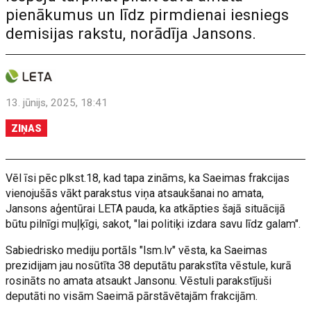
pienākumus un līdz pirmdienai iesniegs
demisijas rakstu, norādīja Jansons.
13. jūnijs, 2025, 18:41
ZIŅAS
Vēl īsi pēc plkst.18, kad tapa zināms, ka Saeimas frakcijas
vienojušās vākt parakstus viņa atsaukšanai no amata,
Jansons aģentūrai LETA pauda, ka atkāpties šajā situācijā
būtu pilnīgi muļķīgi, sakot, "lai politiķi izdara savu līdz galam".
Sabiedrisko mediju portāls "lsm.lv" vēsta, ka Saeimas
prezidijam jau nosūtīta 38 deputātu parakstīta vēstule, kurā
rosināts no amata atsaukt Jansonu. Vēstuli parakstījuši
deputāti no visām Saeimā pārstāvētajām frakcijām.