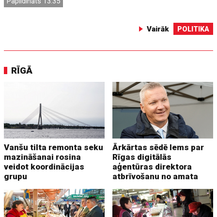
Papildināts 13:35
Vairāk
POLITIKA
RĪGĀ
Vanšu tilta remonta seku
Ārkārtas sēdē lems par
mazināšanai rosina
Rīgas digitālās
veidot koordinācijas
aģentūras direktora
grupu
atbrīvošanu no amata