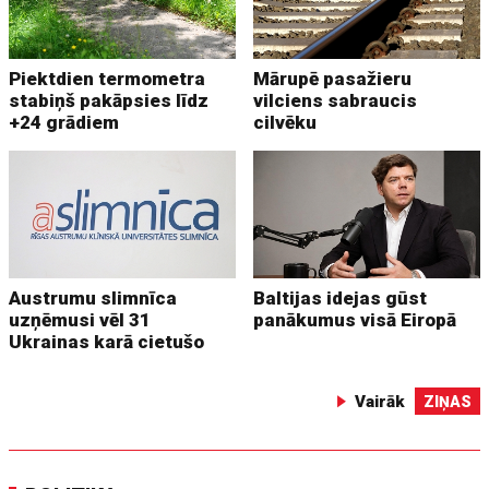
Piektdien termometra
Mārupē pasažieru
stabiņš pakāpsies līdz
vilciens sabraucis
+24 grādiem
cilvēku
Austrumu slimnīca
Baltijas idejas gūst
uzņēmusi vēl 31
panākumus visā Eiropā
Ukrainas karā cietušo
Vairāk
ZIŅAS