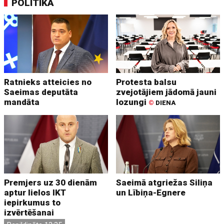
POLITIKA
Ratnieks atteicies no
Protesta balsu
Saeimas deputāta
zvejotājiem jādomā jauni
mandāta
lozungi
©
DIENA
Premjers uz 30 dienām
Saeimā atgriežas Siliņa
aptur lielos IKT
un Lībiņa-Egnere
iepirkumus to
izvērtēšanai