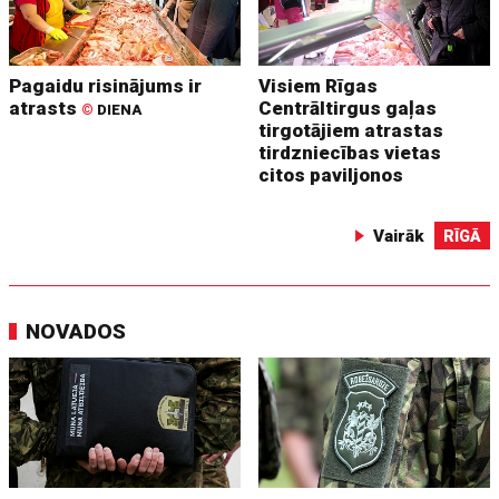
Pagaidu risinājums ir
Visiem Rīgas
atrasts
Centrāltirgus gaļas
©
DIENA
tirgotājiem atrastas
tirdzniecības vietas
citos paviljonos
Vairāk
RĪGĀ
NOVADOS