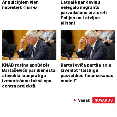
Ar pulciņiem vien
Latgalē par deviņu
nepietiek
nelegālo migrantu
©
DIENA
pārvadāšanu aizturēti
Polijas un Latvijas
pilsoņi
KNAB rosina apsūdzēt
Bartaševiča partija sola
Bartaševiču par dienesta
izveidot "taisnīgu
stāvokļa ļaunprātīgu
pašvaldību finansēšanas
izmantošanu tukšā spa
modeli"
centra projektā
Vairāk
NOVADOS