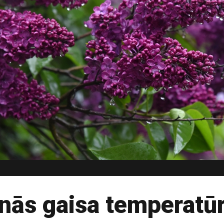
nās gaisa temperatū