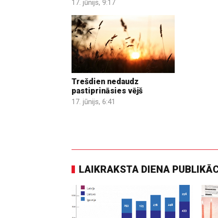
17. jūnijs, 9:17
Trešdien nedaudz
pastiprināsies vējš
17. jūnijs, 6:41
LAIKRAKSTA DIENA PUBLIKĀ