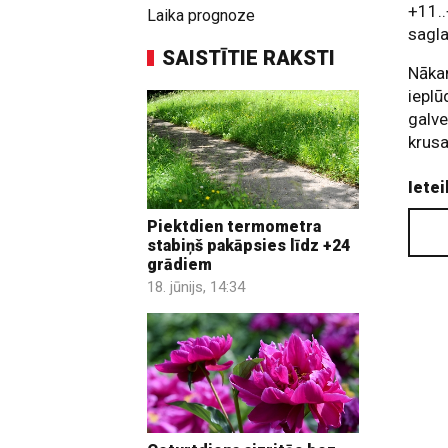
+11.
Laika prognoze
sagla
SAISTĪTIE RAKSTI
Nākam
ieplū
galve
krusa
Ietei
Piektdien termometra
stabiņš pakāpsies līdz +24
grādiem
18. jūnijs, 14:34