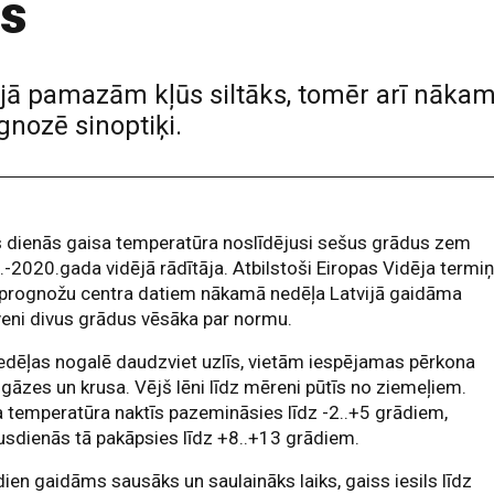
es
vijā pamazām kļūs siltāks, tomēr arī nāka
nozē sinoptiķi.
 dienās gaisa temperatūra noslīdējusi sešus grādus zem
-2020.gada vidējā rādītāja. Atbilstoši Eiropas Vidēja termi
 prognožu centra datiem nākamā nedēļa Latvijā gaidāma
eni divus grādus vēsāka par normu.
edēļas nogalē daudzviet uzlīs, vietām iespējamas pērkona
sgāzes un krusa. Vējš lēni līdz mēreni pūtīs no ziemeļiem.
 temperatūra naktīs pazemināsies līdz -2..+5 grādiem,
sdienās tā pakāpsies līdz +8..+13 grādiem.
ien gaidāms sausāks un saulaināks laiks, gaiss iesils līdz