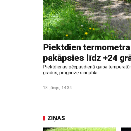
Piektdien termometra
pakāpsies līdz +24 g
Piektdienas pēcpusdienā gaisa temperatūr
grādus, prognozē sinoptiķi.
18. jūnijs, 14:34
ZIŅAS