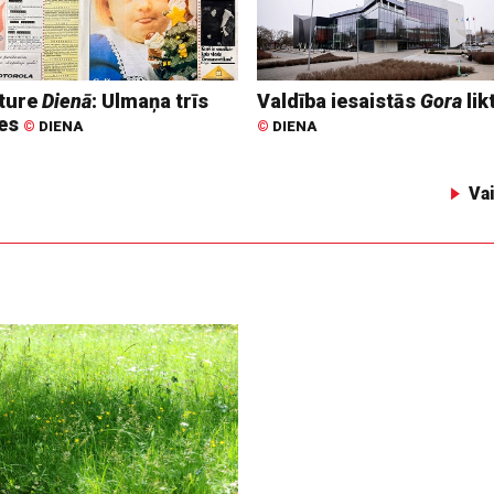
ture
Dienā
: Ulmaņa trīs
Valdība iesaistās
Gora
lik
tes
©
DIENA
©
DIENA
Va