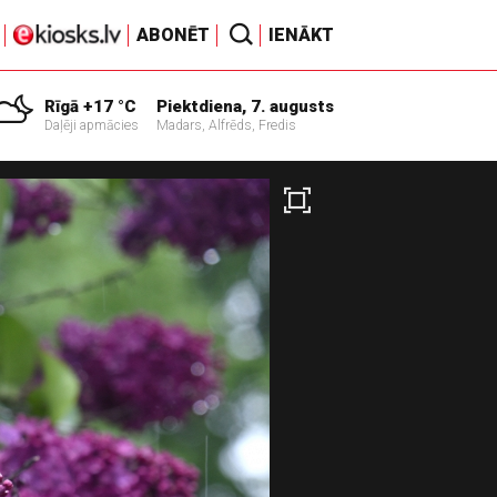
ABONĒT
IENĀKT
Rīgā +17 °C
Piektdiena, 7. augusts
Daļēji apmācies
Madars, Alfrēds, Fredis