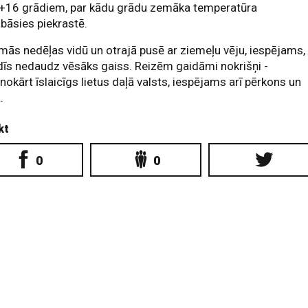
.+16 grādiem, par kādu grādu zemāka temperatūra
bāsies piekrastē.
ās nedēļas vidū un otrajā pusē ar ziemeļu vēju, iespējams,
dīs nedaudz vēsāks gaiss. Reizēm gaidāmi nokrišņi -
nokārt īslaicīgs lietus daļā valsts, iespējams arī pērkons un
.
kt
0
0