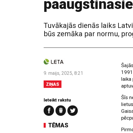
paaugstināsi
Tuvākajās dienās laiks Lat
būs zemāka par normu, prog
Šajās
1991.
9. maijs, 2025, 8:21
laika
ZIŅAS
aptuv
Šīs n
Ieteikt rakstu
lietu
Gaisa
pēcpu
TĒMAS
Pirmd