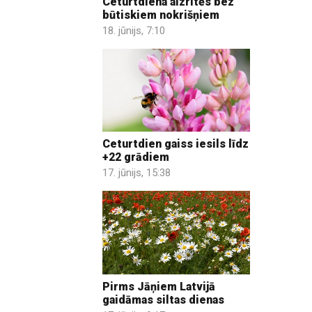
Ceturtdiena aizritēs bez
būtiskiem nokrišņiem
18. jūnijs, 7:10
Ceturtdien gaiss iesils līdz
+22 grādiem
17. jūnijs, 15:38
Pirms Jāņiem Latvijā
gaidāmas siltas dienas