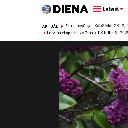
Latvijā
Ēku renovācija - KĀDS MĀJOKLIS
AKTUĀLI
Latvijas eksporta izcilības
PK futbolā - 202