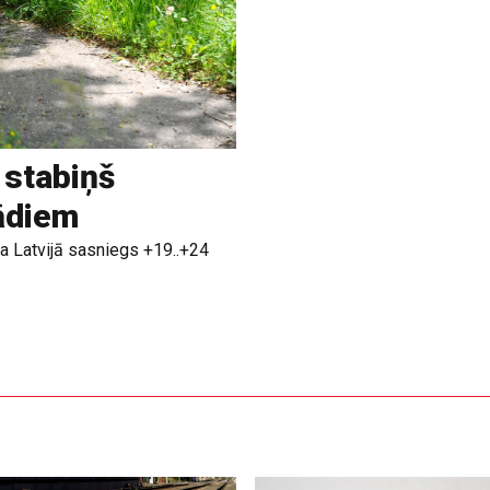
 stabiņš
rādiem
a Latvijā sasniegs +19..+24