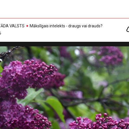
, TĀDA VALSTS
Mākslīgais intelekts - draugs vai drauds?
6