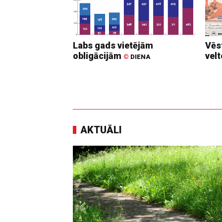
Labs gads vietējām
Vēs
obligācijām
vel
©
DIENA
AKTUĀLI