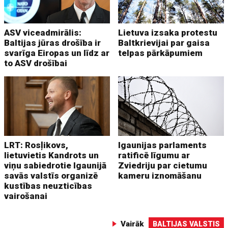
ASV viceadmirālis:
Lietuva izsaka protestu
Baltijas jūras drošība ir
Baltkrievijai par gaisa
svarīga Eiropas un līdz ar
telpas pārkāpumiem
to ASV drošībai
LRT: Rosļikovs,
Igaunijas parlaments
lietuvietis Kandrots un
ratificē līgumu ar
viņu sabiedrotie Igaunijā
Zviedriju par cietumu
savās valstīs organizē
kameru iznomāšanu
kustības neuzticības
vairošanai
Vairāk
BALTIJAS VALSTIS