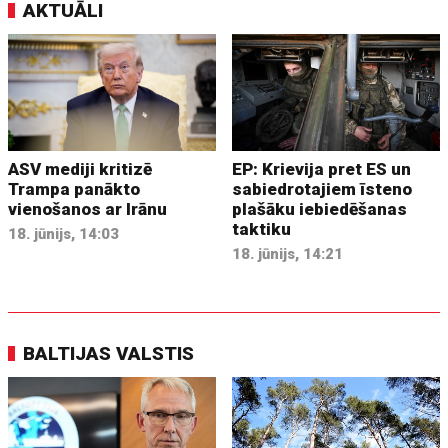
AKTUĀLI
ASV mediji kritizē
EP: Krievija pret ES un
Trampa panākto
sabiedrotajiem īsteno
vienošanos ar Irānu
plašāku iebiedēšanas
taktiku
18. jūnijs, 14:03
18. jūnijs, 14:21
BALTIJAS VALSTIS