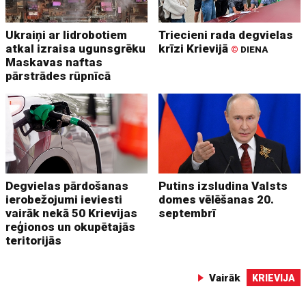
Ukraiņi ar lidrobotiem
Triecieni rada degvielas
atkal izraisa ugunsgrēku
krīzi Krievijā
©
DIENA
Maskavas naftas
pārstrādes rūpnīcā
Degvielas pārdošanas
Putins izsludina Valsts
ierobežojumi ieviesti
domes vēlēšanas 20.
vairāk nekā 50 Krievijas
septembrī
reģionos un okupētajās
teritorijās
Vairāk
KRIEVIJA