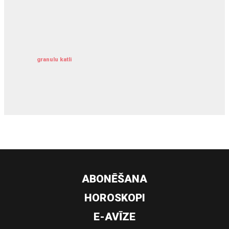
kravu apdrošināšana
granulu katli
siltumsūknis
ABONĒŠANA
HOROSKOPI
E-AVĪZE