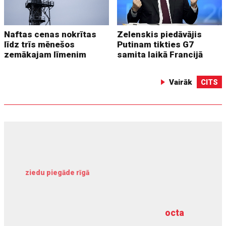
Naftas cenas nokrītas
Zelenskis piedāvājis
līdz trīs mēnešos
Putinam tikties G7
zemākajam līmenim
samita laikā Francijā
Vairāk
CITS
ziedu piegāde rīgā
meliorācijas darbi
octa
dziļurbums