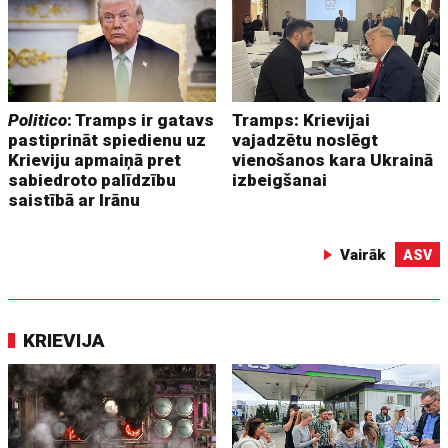
Politico
: Tramps ir gatavs
Tramps: Krievijai
pastiprināt spiedienu uz
vajadzētu noslēgt
Krieviju apmaiņā pret
vienošanos kara Ukrainā
sabiedroto palīdzību
izbeigšanai
saistībā ar Irānu
Vairāk
ASV
KRIEVIJA