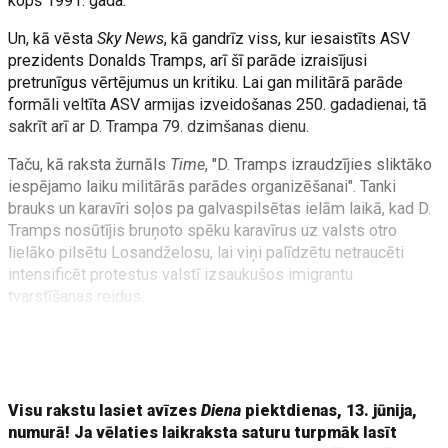
kopš 1991. gada.
Un, kā vēsta
Sky News
, kā gandrīz viss, kur iesaistīts ASV
prezidents Donalds Tramps, arī šī parāde izraisījusi
pretrunīgus vērtējumus un kritiku. Lai gan militārā parāde
formāli veltīta ASV armijas izveidošanas 250. gadadienai, tā
sakrīt arī ar D. Trampa 79. dzimšanas dienu.
Taču, kā raksta žurnāls
Time
, "D. Tramps izraudzījies sliktāko
iespējamo laiku militārās parādes organizēšanai". Tanki
brauks un karavīri soļos pa galvaspilsētas ielām laikā, kad D.
Tramps nosūtījis bruņoto spēku karavīrus uz valsts otro
lielāko pilsētu Losandželosu, lai viņi palīdzētu netraucēti
intensificēt protestus valstī izsaukušos imigrantu
tvarstīšanas reidus.
Protesti visā valstī
NBC News
vēsta, ka vienlaikus
Visu rakstu lasiet avīzes
Diena
piektdienas, 13. jūnija,
numurā! Ja vēlaties laikraksta saturu turpmāk lasīt