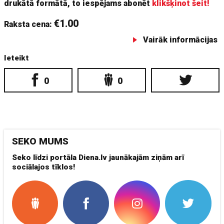
drukātā formātā, to iespējams abonēt
klikšķinot šeit!
€1.00
Raksta cena:
Vairāk informācijas
Ieteikt
0
0
SEKO MUMS
Seko līdzi portāla Diena.lv jaunākajām ziņām arī
sociālajos tīklos!