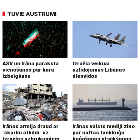
TUVIE AUSTRUMI
ASV un Irāna paraksta
Izraēla veikusi
vienošanos par kara
uzlidojumus Libānas
izbeigšanu
dienvidos
Irānas armija draud ar
Irānas valsts mediji ziņo
"skarbu atbildi" uz
par naftas tankkuģu
Izraēlas uzbrukumiem
kuģošanas atsākšanos