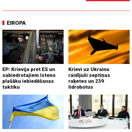
EIROPA
EP: Krievija pret ES un
Krievi uz Ukrainu
sabiedrotajiem īsteno
raidījuši septiņas
plašāku iebiedēšanas
raķetes un 239
taktiku
lidrobotus