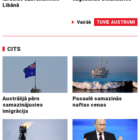
Libānā
Vairāk
TUVIE AUSTRUMI
CITS
Austrālijā pērn
Pasaulē samazinās
samazinājusies
naftas cenas
imigrācija