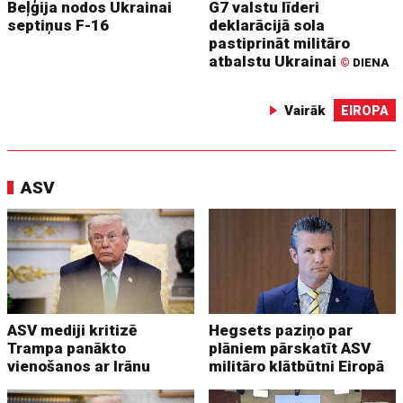
Beļģija nodos Ukrainai
G7 valstu līderi
septiņus F-16
deklarācijā sola
pastiprināt militāro
atbalstu Ukrainai
©
DIENA
Vairāk
EIROPA
ASV
ASV mediji kritizē
Hegsets paziņo par
Trampa panākto
plāniem pārskatīt ASV
vienošanos ar Irānu
militāro klātbūtni Eiropā