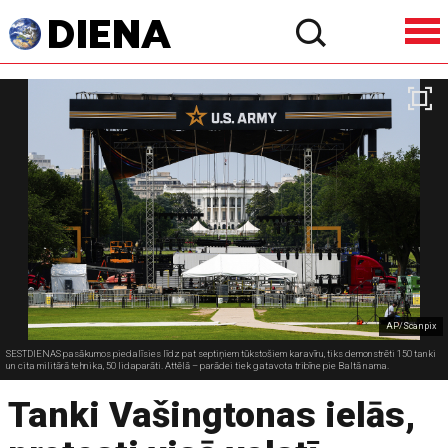
AP/Scanpix
SESTDIENAS pasākumos piedalīsies līdz pat septiņiem tūkstošiem karavīru, tiks demonstrēti 150 tanki
un cita militārā tehnika, 50 lidaparāti. Attēlā – parādei tiek gatavota tribīne pie Baltā nama.
Tanki Vašingtonas ielās,