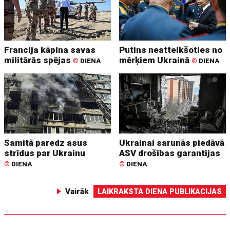
Francija kāpina savas
Putins neatteikšoties no
militārās spējas
mērķiem Ukrainā
©
DIENA
©
DIENA
Samitā paredz asus
Ukrainai sarunās piedāvā
strīdus par Ukrainu
ASV drošības garantijas
©
DIENA
©
DIENA
Vairāk
LAIKRAKSTA DIENA PUBLIKĀCIJAS