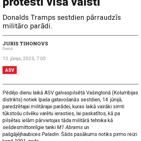
protesti visā valstī
Donalds Tramps sestdien pārraudzīs
militāro parādi.
JURIS TIHONOVS
Diena
13. jūnijs, 2025, 7:00
ASV
Pēdējo dienu laikā ASV galvaspilsētā Vašingtonā (Kolumbijas
distrikts) notiek īpaša gatavošanās sestdien, 14. jūnijā,
paredzētajai militārajai parādei, kuras laikā vairāki simti
tūkstošu cilvēku varētu ierasties, lai paskatītos, kā pa
pilsētas ielām pārvietojas tāda militārā tehnika kā
sešdesmittonnīgie tanki
M1 Abrams
un
pašgājējhaubices
Paladin
. Šāds pasākums notiks pirmo reizi