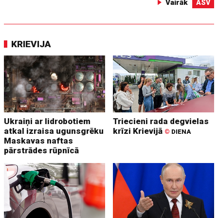
Vairāk
ASV
KRIEVIJA
Ukraiņi ar lidrobotiem
Triecieni rada degvielas
atkal izraisa ugunsgrēku
krīzi Krievijā
©
DIENA
Maskavas naftas
pārstrādes rūpnīcā