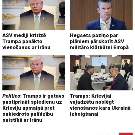
ASV mediji kritizē
Hegsets paziņo par
Trampa panākto
plāniem pārskatīt ASV
vienošanos ar Irānu
militāro klātbūtni Eiropā
Politico
: Tramps ir gatavs
Tramps: Krievijai
pastiprināt spiedienu uz
vajadzētu noslēgt
Krieviju apmaiņā pret
vienošanos kara Ukrainā
sabiedroto palīdzību
izbeigšanai
saistībā ar Irānu