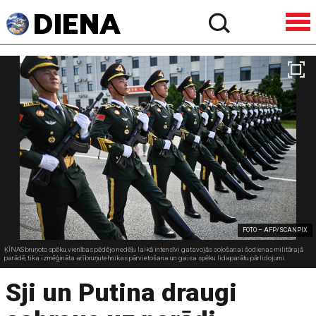
FOTO – AFP/SCANPIX
ĶĪNAS bruņoto spēku vienības pēdējo nedēļu laikā intensīvi gatavojās soļošanai šodienas militārajā
parādē, tika izmēģināta arī bruņutehnikas pārvietošana un gaisa spēku lidaparātu pārlidojumi.
Sji un Putina draugi