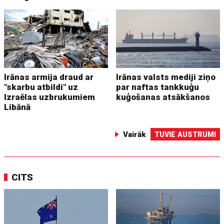
Irānas armija draud ar
Irānas valsts mediji ziņo
"skarbu atbildi" uz
par naftas tankkuģu
Izraēlas uzbrukumiem
kuģošanas atsākšanos
Libānā
Vairāk
TUVIE AUSTRUMI
CITS