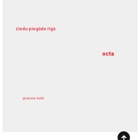
ziedu piegāde rīgā
meliorācijas darbi
octa
dziļurbums
kravu apdrošināšana
granulu katli
siltumsūknis