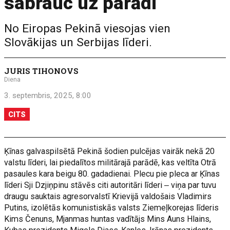
sabrauc uz parādi
No Eiropas Pekinā viesojas vien
Slovākijas un Serbijas līderi.
JURIS TIHONOVS
Diena
3. septembris, 2025, 8:00
CITS
Ķīnas galvaspilsētā Pekinā šodien pulcējas vairāk nekā 20
valstu līderi, lai piedalītos militārajā parādē, kas veltīta Otrā
pasaules kara beigu 80. gadadienai. Plecu pie pleca ar Ķīnas
līderi Sji Dzjiņpinu stāvēs citi autoritāri līderi ‒ viņa par tuvu
draugu sauktais agresorvalstī Krievijā valdošais Vladimirs
Putins, izolētās komunistiskās valsts Ziemeļkorejas līderis
Kims Čenuns, Mjanmas huntas vadītājs Mins Auns Hlains,