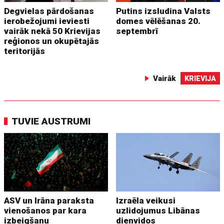
Degvielas pārdošanas
Putins izsludina Valsts
ierobežojumi ieviesti
domes vēlēšanas 20.
vairāk nekā 50 Krievijas
septembrī
reģionos un okupētajās
teritorijās
Vairāk
KRIEVIJA
TUVIE AUSTRUMI
ASV un Irāna paraksta
Izraēla veikusi
vienošanos par kara
uzlidojumus Libānas
izbeigšanu
dienvidos