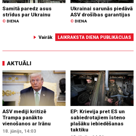
Samitā paredz asus
Ukrainai sarunās piedāvā
strīdus par Ukrainu
ASV drošības garantijas
©
DIENA
©
DIENA
Vairāk
LAIKRAKSTA DIENA PUBLIKĀCIJAS
AKTUĀLI
ASV mediji kritizē
EP: Krievija pret ES un
Trampa panākto
sabiedrotajiem īsteno
vienošanos ar Irānu
plašāku iebiedēšanas
taktiku
18. jūnijs, 14:03