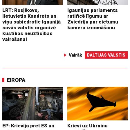
LRT: Rosļikovs,
Igaunijas parlaments
lietuvietis Kandrots un
ratificē līgumu ar
viņu sabiedrotie Igaunijā
Zviedriju par cietumu
savās valstīs organizē
kameru iznomāšanu
kustības neuzticības
vairošanai
Vairāk
BALTIJAS VALSTIS
EIROPA
EP: Krievija pret ES un
Krievi uz Ukrainu