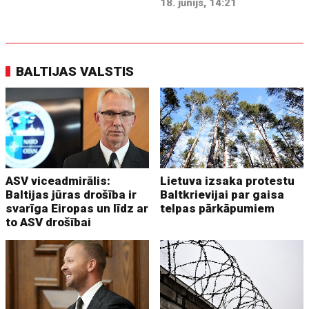
18. jūnijs, 14:21
BALTIJAS VALSTIS
ASV viceadmirālis:
Lietuva izsaka protestu
Baltijas jūras drošība ir
Baltkrievijai par gaisa
svarīga Eiropas un līdz ar
telpas pārkāpumiem
to ASV drošībai