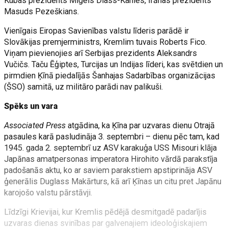
Kubas prezidents Migels Diass-Kanles, Irānas prezidents
Masuds Pezeškians.
Vienīgais Eiropas Savienības valstu līderis parādē ir
Slovākijas premjerministrs, Kremlim tuvais Roberts Fico.
Viņam pievienojies arī Serbijas prezidents Aleksandrs
Vučičs. Taču Ēģiptes, Turcijas un Indijas līderi, kas svētdien un
pirmdien Ķīnā piedalījās Šanhajas Sadarbības organizācijas
(ŠSO) samitā, uz militāro parādi nav palikuši.
Spēks un vara
Associated Press
atgādina, ka Ķīna par uzvaras dienu Otrajā
pasaules karā pasludināja 3. septembri – dienu pēc tam, kad
1945. gada 2. septembrī uz ASV karakuģa USS Misouri klāja
Japānas amatpersonas imperatora Hirohito vārdā parakstīja
padošanās aktu, ko ar saviem parakstiem apstiprināja ASV
ģenerālis Duglass Makārturs, kā arī Ķīnas un citu pret Japānu
karojošo valstu pārstāvji.
Līdzīgi Krievijai, kur Kremlis pēdējā desmitgadē padarījis
uzvaras dienas svinības par galvenajiem ideoloģiskajiem