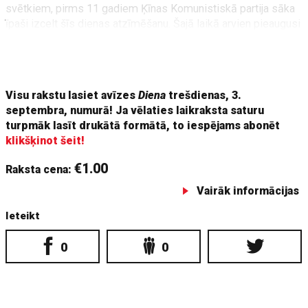
svētkiem, pirms 11 gadiem Ķīnas Komunistiskā partija sāka
īpaši izcelt šīs dienas atzīmēšanu. Šajā laikā arvien pieaugusi
spriedze Ķīnas attiecībās ar Japānu par atšķirīgajām kara
laiku vēstures interpretācijām un Ķīnas aktīvāka iesaistīšanās
teritoriālos strīdos Austrumķīnas jūrā.
Visu rakstu lasiet avīzes
Diena
trešdienas, 3.
septembra, numurā! Ja vēlaties laikraksta saturu
turpmāk lasīt drukātā formātā, to iespējams abonēt
klikšķinot šeit!
€1.00
Raksta cena:
Vairāk informācijas
Ieteikt
0
0