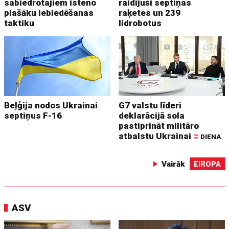
sabiedrotajiem īsteno
raidījuši septiņas
plašāku iebiedēšanas
raķetes un 239
taktiku
lidrobotus
Beļģija nodos Ukrainai
G7 valstu līderi
septiņus F-16
deklarācijā sola
pastiprināt militāro
atbalstu Ukrainai
©
DIENA
Vairāk
EIROPA
ASV