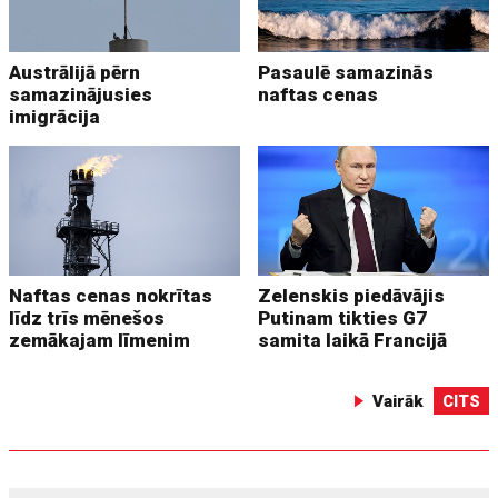
Austrālijā pērn
Pasaulē samazinās
samazinājusies
naftas cenas
imigrācija
Naftas cenas nokrītas
Zelenskis piedāvājis
līdz trīs mēnešos
Putinam tikties G7
zemākajam līmenim
samita laikā Francijā
Vairāk
CITS