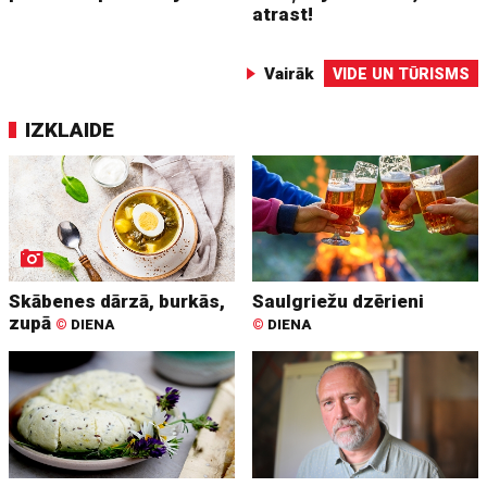
atrast!
Vairāk
VIDE UN TŪRISMS
IZKLAIDE
Skābenes dārzā, burkās,
Saulgriežu dzērieni
zupā
©
DIENA
©
DIENA