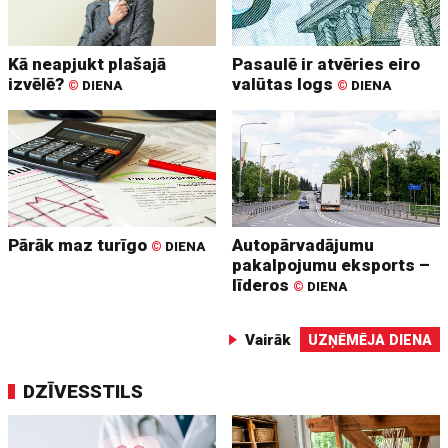
Kā neapjukt plašajā
Pasaulē ir atvēries eiro
izvēlē?
valūtas logs
©
DIENA
©
DIENA
Pārāk maz turīgo
Autopārvadājumu
©
DIENA
pakalpojumu eksports –
līderos
©
DIENA
Vairāk
UZŅĒMĒJA DIENA
DZĪVESSTILS