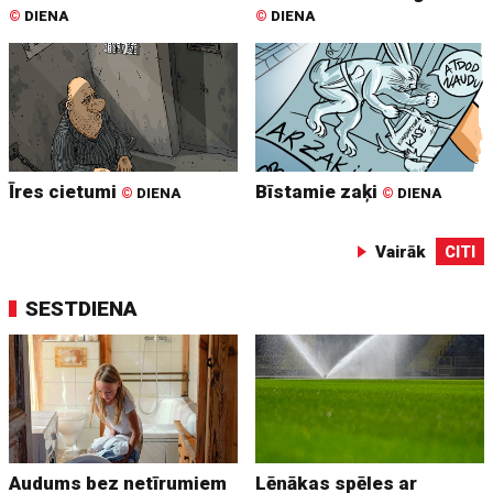
©
DIENA
©
DIENA
Īres cietumi
Bīstamie zaķi
©
DIENA
©
DIENA
Vairāk
CITI
SESTDIENA
Audums bez netīrumiem
Lēnākas spēles ar