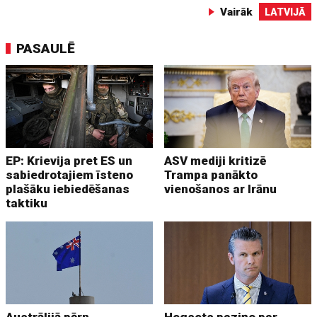
Vairāk
LATVIJĀ
PASAULĒ
EP: Krievija pret ES un
ASV mediji kritizē
sabiedrotajiem īsteno
Trampa panākto
plašāku iebiedēšanas
vienošanos ar Irānu
taktiku