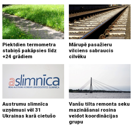
Piektdien termometra
Mārupē pasažieru
stabiņš pakāpsies līdz
vilciens sabraucis
+24 grādiem
cilvēku
Austrumu slimnīca
Vanšu tilta remonta seku
uzņēmusi vēl 31
mazināšanai rosina
Ukrainas karā cietušo
veidot koordinācijas
grupu