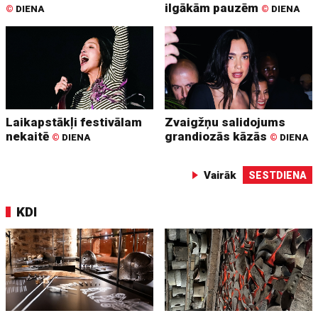
ilgākām pauzēm
©
DIENA
©
DIENA
Laikapstākļi festivālam
Zvaigžņu salidojums
nekaitē
grandiozās kāzās
©
DIENA
©
DIENA
Vairāk
SESTDIENA
KDI