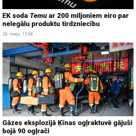
EK soda
Temu
ar 200 miljoniem eiro par
nelegālu produktu tirdzniecību
28. maijs, 15:08
Gāzes eksplozijā Ķīnas ogļraktuvē gājuši
bojā 90 ogļrači