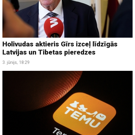
Holivudas aktieris Gīrs izceļ līdzīgās
Latvijas un Tibetas pieredzes
3. jūnijs, 18:29