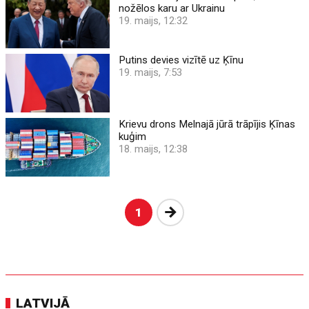
nožēlos karu ar Ukrainu
19. maijs, 12:32
Putins devies vizītē uz Ķīnu
19. maijs, 7:53
Krievu drons Melnajā jūrā trāpījis Ķīnas
kuģim
18. maijs, 12:38
Nākošā
1
LATVIJĀ