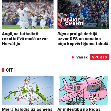
Anglijas futbolisti
Riga
spraigā derbijā
rezultatīvā mačā uzvar
uzvar RFS un saasina
Horvātiju
cīņu kopvērtējuma tabulā
Vairāk
SPORTS
CITI
Miera balodis uz asmens
Ar mīlestību no Rīgas