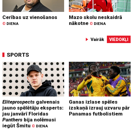
Cerības uz vienošanos
Mazo skolu neskaidrā
nākotne
©
DIENA
©
DIENA
Vairāk
VIEDOKĻI
SPORTS
Eliteprospects
galvenais
Ganas izlase spēles
jauno spēlētāju eksperts:
izskaņā izrauj uzvaru pār
jau janvārī Floridas
Panamas futbolistiem
Panthers
bija nolēmusi
iegūt Šmitu
©
DIENA