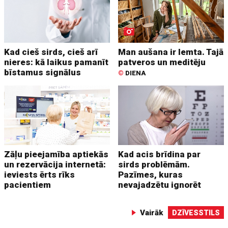
Kad cieš sirds, cieš arī
Man aušana ir lemta. Tajā
nieres: kā laikus pamanīt
patveros un meditēju
bīstamus signālus
©
DIENA
Zāļu pieejamība aptiekās
Kad acis brīdina par
un rezervācija internetā:
sirds problēmām.
ieviests ērts rīks
Pazīmes, kuras
pacientiem
nevajadzētu ignorēt
Vairāk
DZĪVESSTILS