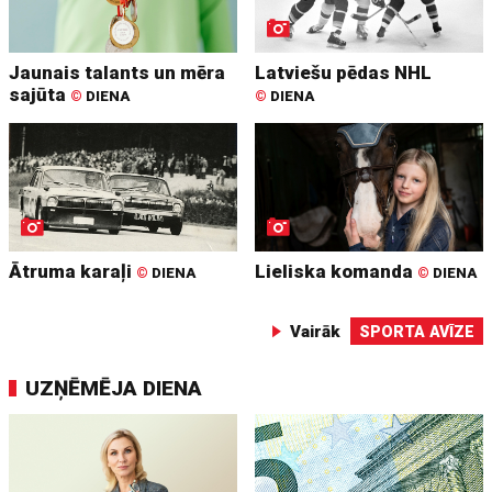
Jaunais talants un mēra
Latviešu pēdas NHL
sajūta
©
DIENA
©
DIENA
Ātruma karaļi
Lieliska komanda
©
DIENA
©
DIENA
Vairāk
SPORTA AVĪZE
UZŅĒMĒJA DIENA