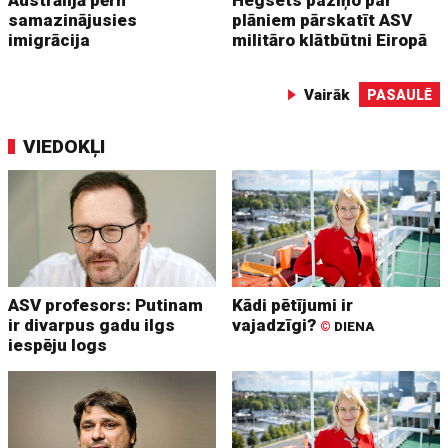
Austrālijā pērn
Hegsets paziņo par
samazinājusies
plāniem pārskatīt ASV
imigrācija
militāro klātbūtni Eiropā
Vairāk
PASAULĒ
VIEDOKĻI
ASV profesors: Putinam
Kādi pētījumi ir
ir divarpus gadu ilgs
vajadzīgi?
©
DIENA
iespēju logs