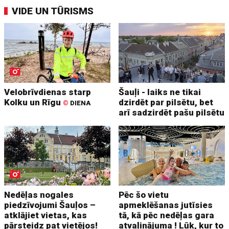
VIDE UN TŪRISMS
Velobrīvdienas starp
Šauļi - laiks ne tikai
Kolku un Rīgu
dzirdēt par pilsētu, bet
©
DIENA
arī sadzirdēt pašu pilsētu
Nedēļas nogales
Pēc šo vietu
piedzīvojumi Šauļos –
apmeklēšanas jutīsies
atklājiet vietas, kas
tā, kā pēc nedēļas gara
pārsteidz pat vietējos!
atvaļinājuma ! Lūk, kur to