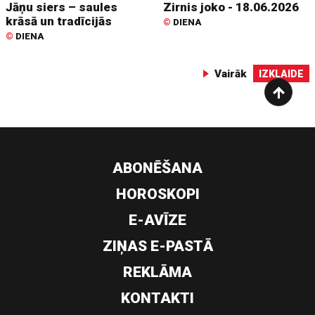
Jāņu siers – saules
Zirnis joko - 18.06.2026
krāsā un tradīcijās
©
DIENA
©
DIENA
Vairāk
IZKLAIDE
ABONĒŠANA
HOROSKOPI
E-AVĪZE
ZIŅAS E-PASTĀ
REKLĀMA
KONTAKTI