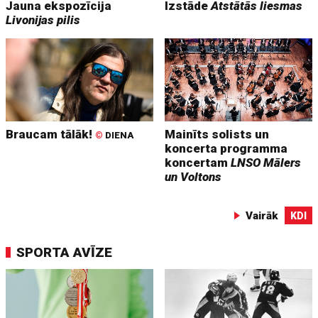
Jauna ekspozīcija
Izstāde
Atstātās liesmas
Livonijas pilis
Braucam tālāk!
Mainīts solists un
©
DIENA
koncerta programma
koncertam
LNSO Mālers
un Voltons
Vairāk
KDI
SPORTA AVĪZE