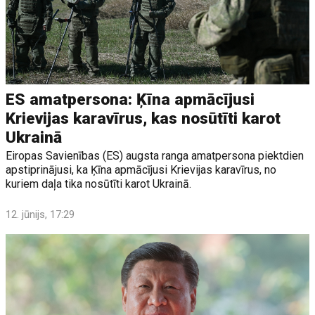
ES amatpersona: Ķīna apmācījusi
Krievijas karavīrus, kas nosūtīti karot
Ukrainā
Eiropas Savienības (ES) augsta ranga amatpersona piektdien
apstiprinājusi, ka Ķīna apmācījusi Krievijas karavīrus, no
kuriem daļa tika nosūtīti karot Ukrainā.
12. jūnijs, 17:29