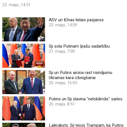
23. maijs, 14:51
ASV un Ķīnas lielais pasjanss
23. maijs, 14:09
Sji sola Putinam īpašu sadarbību
21. maijs, 7:00
Sji un Putins aicina rast risinājumu
Ukrainas kara izbeigšanai
20. maijs, 16:05
Putins un Sji slavina "nelokāmās" saites
20. maijs, 8:51
Laikraksts: Sji teicis Trampam, ka Putins