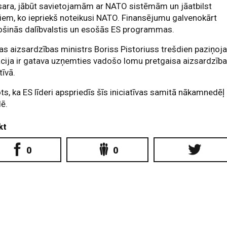
ara, jābūt savietojamām ar NATO sistēmām un jāatbilst
em, ko iepriekš noteikusi NATO. Finansējumu galvenokārt
ošinās dalībvalstis un esošās ES programmas.
as aizsardzības ministrs Boriss Pistoriuss trešdien paziņoja
cija ir gatava uzņemties vadošo lomu pretgaisa aizsardzīb
tīvā.
ts, ka ES līderi apspriedīs šīs iniciatīvas samitā nākamnedēļ
lē.
kt
0
0