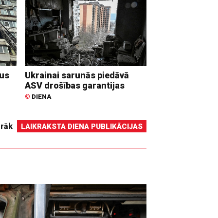
dus
Ukrainai sarunās piedāvā
ASV drošības garantijas
©
DIENA
irāk
LAIKRAKSTA DIENA PUBLIKĀCIJAS