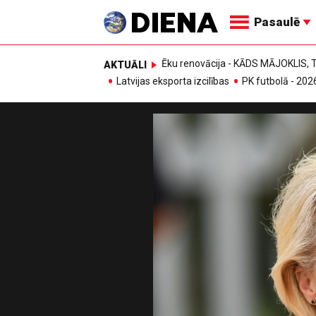
Pasaulē
Ēku renovācija - KĀDS MĀJOKLIS
AKTUĀLI
Latvijas eksporta izcilības
PK futbolā - 202