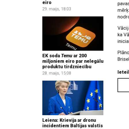
eiro
pavas
29. maijs, 18:03
mērķi
nodr
Vācij
ka Vā
inicia
Plāno
EK soda
Temu
ar 200
Brise
miljoniem eiro par nelegālu
produktu tirdzniecību
Ietei
28. maijs, 15:08
Leiena: Krievija ar dronu
incidentiem Baltijas valstīs