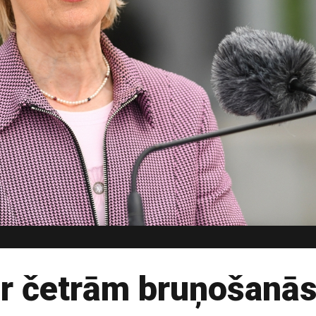
ar četrām bruņošanās