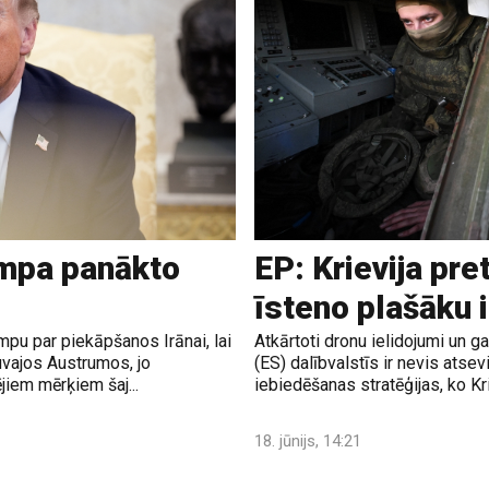
ampa panākto
EP: Krievija pre
īsteno plašāku 
pu par piekāpšanos Irānai, lai
Atkārtoti dronu ielidojumi un 
uvajos Austrumos, jo
(ES) dalībvalstīs ir nevis atsev
jiem mērķiem šaj...
iebiedēšanas stratēģijas, ko Krie
18. jūnijs, 14:21