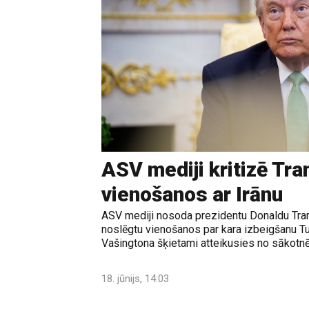
ASV mediji kritizē Tr
vienošanos ar Irānu
ASV mediji nosoda prezidentu Donaldu Tram
noslēgtu vienošanos par kara izbeigšanu T
Vašingtona šķietami atteikusies no sākotnē
18. jūnijs, 14:03