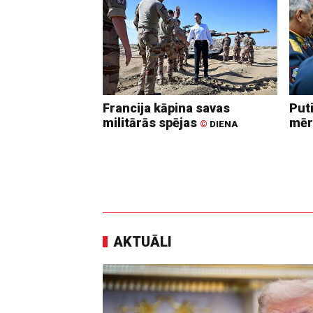
Francija kāpina savas
Put
militārās spējas
mēr
©
DIENA
AKTUĀLI