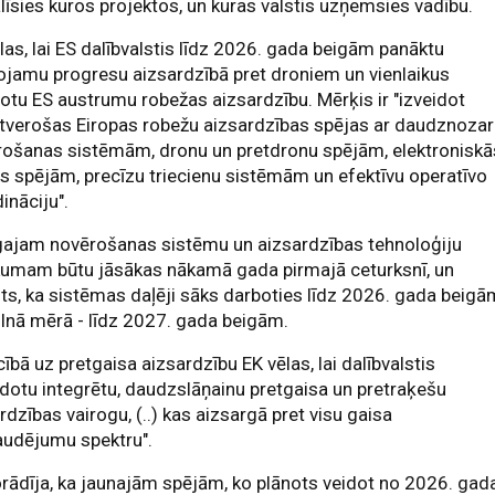
līsies kuros projektos, un kuras valstis uzņemsies vadību.
las, lai ES dalībvalstis līdz 2026. gada beigām panāktu
ojamu progresu aizsardzībā pret droniem un vienlaikus
otu ES austrumu robežas aizsardzību. Mērķis ir "izveidot
tverošas Eiropas robežu aizsardzības spējas ar daudznoza
rošanas sistēmām, dronu un pretdronu spējām, elektroniskā
s spējām, precīzu triecienu sistēmām un efektīvu operatīvo
ināciju".
gajam novērošanas sistēmu un aizsardzības tehnoloģiju
kumam būtu jāsākas nākamā gada pirmajā ceturksnī, un
ts, ka sistēmas daļēji sāks darboties līdz 2026. gada beigā
ilnā mērā - līdz 2027. gada beigām.
cībā uz pretgaisa aizsardzību EK vēlas, lai dalībvalstis
idotu integrētu, daudzslāņainu pretgaisa un pretraķešu
rdzības vairogu, (..) kas aizsargā pret visu gaisa
audējumu spektru".
rādīja, ka jaunajām spējām, ko plānots veidot no 2026. gad