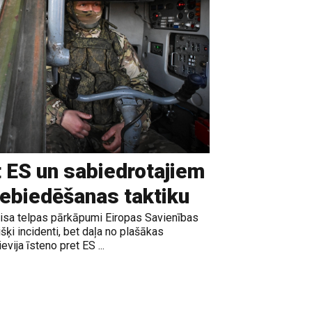
t ES un sabiedrotajiem
iebiedēšanas taktiku
gaisa telpas pārkāpumi Eiropas Savienības
išķi incidenti, bet daļa no plašākas
vija īsteno pret ES ...