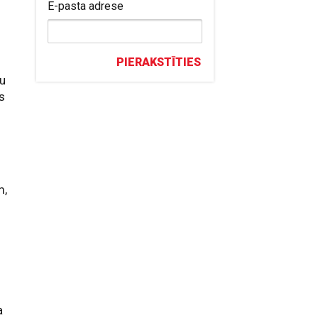
E-pasta adrese
PIERAKSTĪTIES
ru
s
m,
a