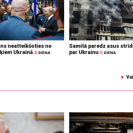
ins neatteikšoties no
Samitā paredz asus strī
ķiem Ukrainā
par Ukrainu
©
DIENA
©
DIENA
Va