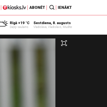
ABONĒT
IENĀKT
Rīgā +19 °C
Sestdiena, 8. augusts
Daļēji saulains
Vladislava, Vladislavs, Mudīte