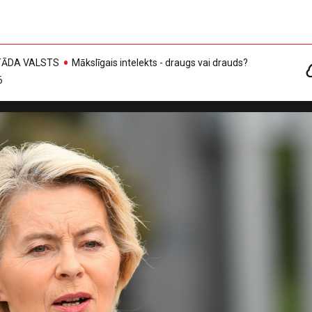
, TĀDA VALSTS
Mākslīgais intelekts - draugs vai drauds?
6