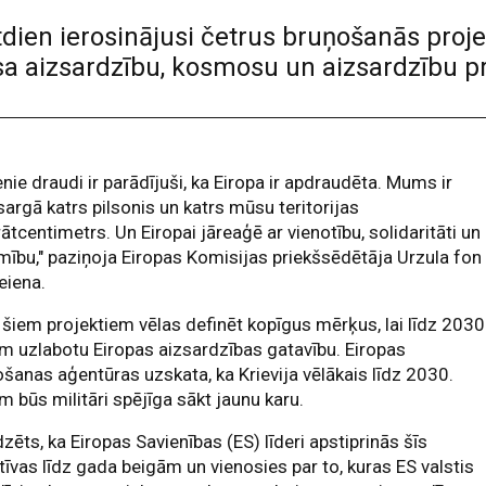
dien ierosinājusi četrus bruņošanās proje
sa aizsardzību, kosmosu un aizsardzību p
nie draudi ir parādījuši, ka Eiropa ir apdraudēta. Mums ir
sargā katrs pilsonis un katrs mūsu teritorijas
ātcentimetrs. Un Eiropai jāreaģē ar vienotību, solidaritāti un
ību," paziņoja Eiropas Komisijas priekšsēdētāja Urzula fon
eiena.
 šiem projektiem vēlas definēt kopīgus mērķus, lai līdz 2030
 uzlabotu Eiropas aizsardzības gatavību. Eiropas
ošanas aģentūras uzskata, ka Krievija vēlākais līdz 2030.
 būs militāri spējīga sākt jaunu karu.
zēts, ka Eiropas Savienības (ES) līderi apstiprinās šīs
atīvas līdz gada beigām un vienosies par to, kuras ES valstis