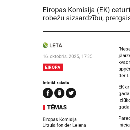
Eiropas Komisija (EK) ceturt
robežu aizsardzību, pretgai
"Nese
jāaiz
16. oktobris, 2025, 17:35
kvadr
EIROPA
apņēm
der L
Ieteikt rakstu
EK ar
gadam
izlūk
TĒMAS
gadam
Pared
Eiropas Komisija
inici
Urzula fon der Leiena