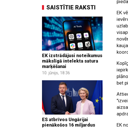
pieda
SAISTĪTIE RAKSTI
EK vē
ievēr
uzlab
visap
novē
kauja
koord
EK izstrādājusi noteikumus
mākslīgā intelekta satura
Kopī
marķēšanai
iepir
10. jūnijs, 18:36
plāno
bet p
Attie
"izve
aizsa
apdr
ES atbrīvos Ungārijai
EK no
pienākošos 16 miljardus