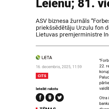
Leienu; 81. v
ASV biznesa žurnāls "Forbes
priekšsēdētāju Urzulu fon de
Lietuvas premjerministre In
"Forb
22. r
16. decembris, 2025, 11:59
korup
CITS
Paluc
pārli
valdī
Ieteikt rakstu
Otra 
banka