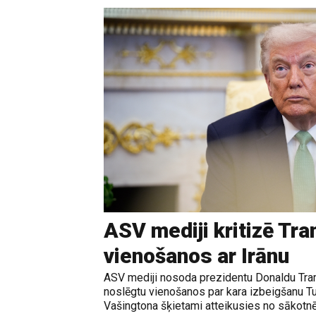
ASV mediji kritizē Tr
vienošanos ar Irānu
ASV mediji nosoda prezidentu Donaldu Tram
noslēgtu vienošanos par kara izbeigšanu T
Vašingtona šķietami atteikusies no sākotnē