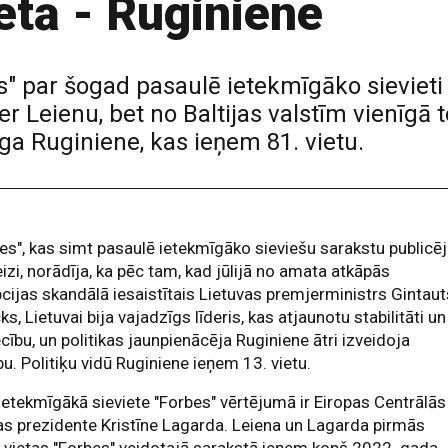
ietā - Ruginiene
" par šogad pasaulē ietekmīgāko sievieti 
r Leienu, bet no Baltijas valstīm vienīgā to
ga Ruginiene, kas ieņem 81. vietu.
es", kas simt pasaulē ietekmīgāko sieviešu sarakstu publicē
eizi, norādīja, ka pēc tam, kad jūlijā no amata atkāpās
cijas skandālā iesaistītais Lietuvas premjerministrs Gintaut
ks, Lietuvai bija vajadzīgs līderis, kas atjaunotu stabilitāti un
ecību, un politikas jaunpienācēja Ruginiene ātri izveidoja
bu. Politiķu vidū Ruginiene ieņem 13. vietu.
ietekmīgākā sieviete "Forbes" vērtējumā ir Eiropas Centrālās
s prezidente Kristīne Lagarda. Leiena un Lagarda pirmās