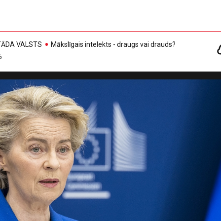
, TĀDA VALSTS
Mākslīgais intelekts - draugs vai drauds?
6