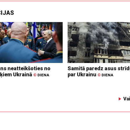
CIJAS
ins neatteikšoties no
Samitā paredz asus strī
ķiem Ukrainā
par Ukrainu
©
DIENA
©
DIENA
Va