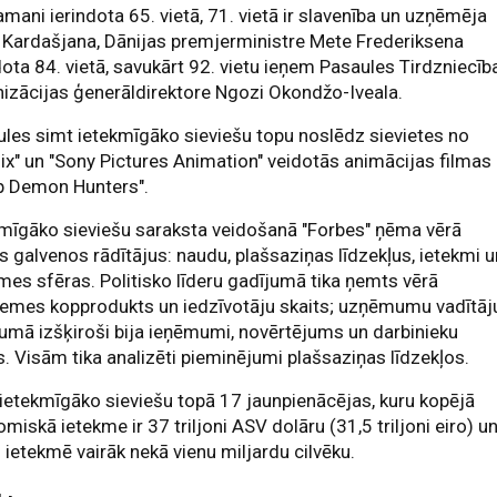
mani ierindota 65. vietā, 71. vietā ir slavenība un uzņēmēja
Kardašjana, Dānijas premjerministre Mete Frederiksena
dota 84. vietā, savukārt 92. vietu ieņem Pasaules Tirdzniecīb
izācijas ģenerāldirektore Ngozi Okondžo-Iveala.
les simt ietekmīgāko sieviešu topu noslēdz sievietes no
lix" un "Sony Pictures Animation" veidotās animācijas filmas
p Demon Hunters".
mīgāko sieviešu saraksta veidošanā "Forbes" ņēma vērā
s galvenos rādītājus: naudu, plašsaziņas līdzekļus, ietekmi 
mes sfēras. Politisko līderu gadījumā tika ņemts vērā
zemes kopprodukts un iedzīvotāju skaits; uzņēmumu vadītāj
umā izšķiroši bija ieņēmumi, novērtējums un darbinieku
s. Visām tika analizēti pieminējumi plašsaziņas līdzekļos.
ietekmīgāko sieviešu topā 17 jaunpienācējas, kuru kopējā
miskā ietekme ir 37 triljoni ASV dolāru (31,5 triljoni eiro) u
 ietekmē vairāk nekā vienu miljardu cilvēku.