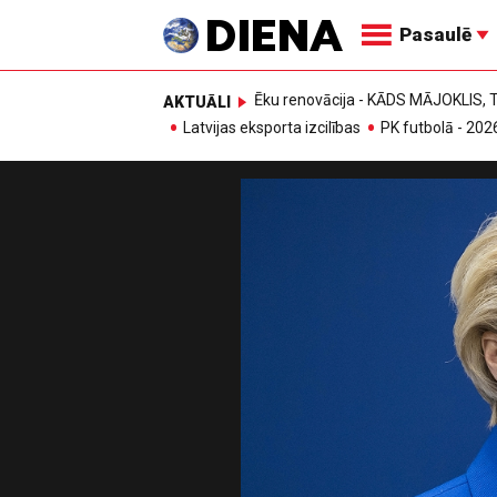
Pasaulē
Ēku renovācija - KĀDS MĀJOKLIS
AKTUĀLI
Latvijas eksporta izcilības
PK futbolā - 202