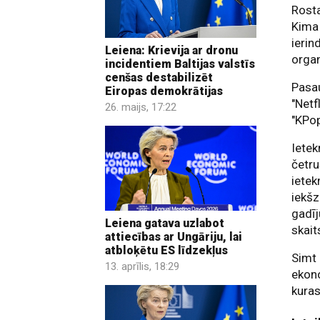
Rosta
Kima 
ierin
Leiena: Krievija ar dronu
organ
incidentiem Baltijas valstīs
cenšas destabilizēt
Pasau
Eiropas demokrātijas
"Netf
26. maijs, 17:22
"KPo
Ietek
četru
ietek
iekš
gadīj
Leiena gatava uzlabot
skait
attiecības ar Ungāriju, lai
atbloķētu ES līdzekļus
Simt 
13. aprīlis, 18:29
ekono
kuras