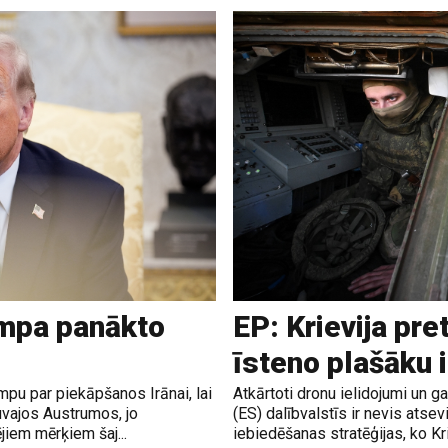
ampa panākto
EP: Krievija pre
īsteno plašāku 
pu par piekāpšanos Irānai, lai
Atkārtoti dronu ielidojumi un 
uvajos Austrumos, jo
(ES) dalībvalstīs ir nevis atsev
jiem mērķiem šaj...
iebiedēšanas stratēģijas, ko Krie