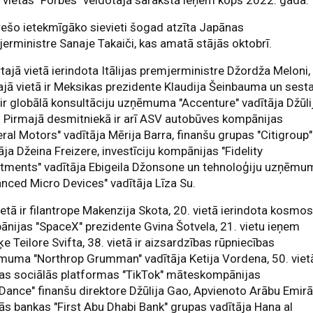
 vietas "Forbes" veidotajā sarakstā ieņem kopš 2022. gada.
rešo ietekmīgāko sievieti šogad atzīta Japānas
erministre Sanaje Takaiči, kas amatā stājās oktobrī.
tajā vietā ierindota Itālijas premjerministre Džordža Meloni,
ajā vietā ir Meksikas prezidente Klaudija Šeinbauma un sest
 ir globālā konsultāciju uzņēmuma "Accenture" vadītāja Džūli
. Pirmajā desmitniekā ir arī ASV autobūves kompānijas
ral Motors" vadītāja Mērija Barra, finanšu grupas "Citigroup"
āja Džeina Freizere, investīciju kompānijas "Fidelity
stments" vadītāja Ebigeila Džonsone un tehnoloģiju uzņēmu
nced Micro Devices" vadītāja Līza Su.
ietā ir filantrope Makenzija Skota, 20. vietā ierindota kosmo
nijas "SpaceX" prezidente Gvina Šotvela, 21. vietu ieņem
e Teilore Svifta, 38. vietā ir aizsardzības rūpniecības
muma "Northrop Grumman" vadītāja Ketija Vordena, 50. viet
nas sociālās platformas "TikTok" māteskompānijas
Dance" finanšu direktore Džūlija Gao, Apvienoto Arābu Emir
kās bankas "First Abu Dhabi Bank" grupas vadītāja Hana al