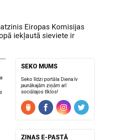
atzinis Eiropas Komisijas
pā iekļautā sieviete ir
SEKO MUMS
ja
Seko līdzi portāla Diena.lv
jaunākajām ziņām arī
s
sociālajos tīklos!
ZIŅAS E-PASTĀ