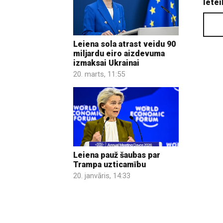
Ietei
Leiena sola atrast veidu 90
miljardu eiro aizdevuma
izmaksai Ukrainai
20. marts, 11:55
Leiena pauž šaubas par
Trampa uzticamību
20. janvāris, 14:33