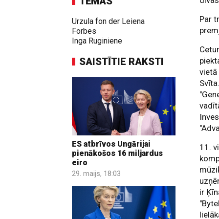
TĒMAS
divas
Par t
Urzula fon der Leiena
premj
Forbes
Inga Ruginiene
Cetur
SAISTĪTIE RAKSTI
piekt
vietā
Svīta
"Gene
vadīt
Inve
"Adva
ES atbrīvos Ungārijai
11. v
pienākošos 16 miljardus
kompā
eiro
mūziķ
29. maijs, 18:03
uzņē
ir Ķī
"Byte
lielā