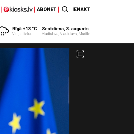
ABONĒT
IENĀKT
Rīgā +18 °C
Sestdiena, 8. augusts
Viegls lietus
Vladislava, Vladislavs, Mudīte