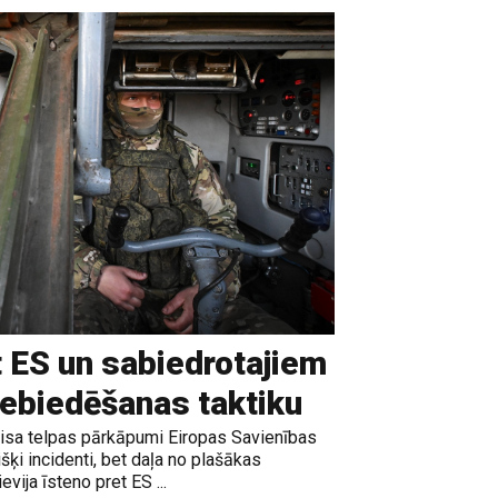
t ES un sabiedrotajiem
iebiedēšanas taktiku
gaisa telpas pārkāpumi Eiropas Savienības
išķi incidenti, bet daļa no plašākas
vija īsteno pret ES ...