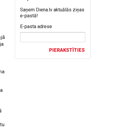
Saņem Diena.lv aktuālās ziņas
e-pastā!
E-pasta adrese
ajā
ja
PIERAKSTĪTIES
ma
sa
ā
ātu