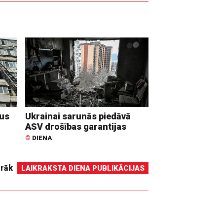
dus
Ukrainai sarunās piedāvā
ASV drošības garantijas
©
DIENA
irāk
LAIKRAKSTA DIENA PUBLIKĀCIJAS