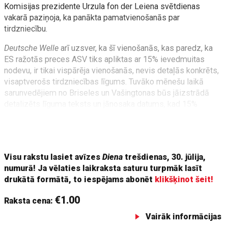
Komisijas prezidente Urzula fon der Leiena svētdienas
vakarā paziņoja, ka panākta pamatvienošanās par
tirdzniecību.
Deutsche Welle
arī uzsver, ka šī vienošanās, kas paredz, ka
ES ražotās preces ASV tiks apliktas ar 15% ievedmuitas
nodevu, ir tikai vispārēja vienošanās, nevis detaļās konkrēts,
visaptverošs tirdzniecības līgums. Tuvāko mēnešu laikā
sarunvedējiem no Briseles un Vašingtonas būs jāizstrādā
detalizēts līguma teksts un jānosaka datums, kad 15%
nodeva stāsies spēkā. Turklāt šī vienošanās būs jāapstiprina
ES dalībvalstīm un jāizskata Eiropas Parlamentā, kas
aizņems vēl vairākas nedēļas.
Visu rakstu lasiet avīzes
Diena
trešdienas, 30. jūlija,
numurā! Ja vēlaties laikraksta saturu turpmāk lasīt
drukātā formātā, to iespējams abonēt
klikšķinot šeit!
€1.00
Raksta cena:
Vairāk informācijas