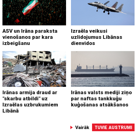
ASV un Irāna paraksta
Izraēla veikusi
vienošanos par kara
uzlidojumus Libānas
izbeigšanu
dienvidos
Irānas armija draud ar
Irānas valsts mediji ziņo
"skarbu atbildi" uz
par naftas tankkuģu
Izraēlas uzbrukumiem
kuģošanas atsākšanos
Libānā
Vairāk
TUVIE AUSTRUMI