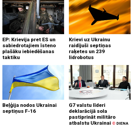
EP: Krievija pret ES un
Krievi uz Ukrainu
sabiedrotajiem īsteno
raidījuši septiņas
plašāku iebiedēšanas
raķetes un 239
taktiku
lidrobotus
Beļģija nodos Ukrainai
G7 valstu līderi
septiņus F-16
deklarācijā sola
pastiprināt militāro
atbalstu Ukrainai
©
DIENA