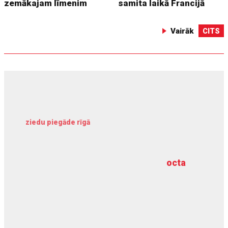
zemākajam līmenim
samita laikā Francijā
Vairāk
CITS
ziedu piegāde rīgā
meliorācijas darbi
octa
dziļurbums
kravu apdrošināšana