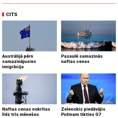
CITS
Austrālijā pērn
Pasaulē samazinās
samazinājusies
naftas cenas
imigrācija
Naftas cenas nokrītas
Zelenskis piedāvājis
līdz trīs mēnešos
Putinam tikties G7