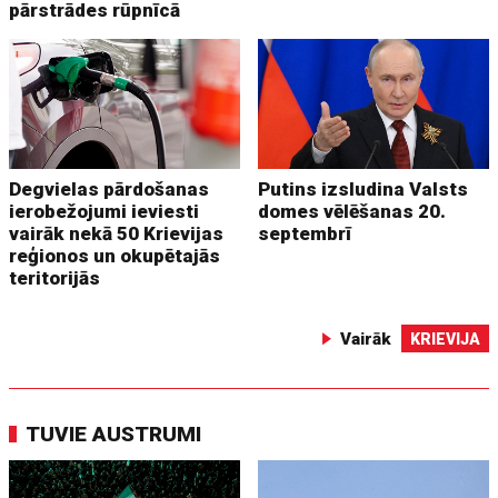
pārstrādes rūpnīcā
Degvielas pārdošanas
Putins izsludina Valsts
ierobežojumi ieviesti
domes vēlēšanas 20.
vairāk nekā 50 Krievijas
septembrī
reģionos un okupētajās
teritorijās
Vairāk
KRIEVIJA
TUVIE AUSTRUMI