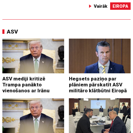
Vairāk
EIROPA
ASV
ASV mediji kritizē
Hegsets paziņo par
Trampa panākto
plāniem pārskatīt ASV
vienošanos ar Irānu
militāro klātbūtni Eiropā