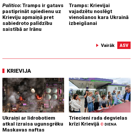
Politico
: Tramps ir gatavs
Tramps: Krievijai
pastiprināt spiedienu uz
vajadzētu noslēgt
Krieviju apmaiņā pret
vienošanos kara Ukrainā
sabiedroto palīdzību
izbeigšanai
saistībā ar Irānu
Vairāk
ASV
KRIEVIJA
Ukraiņi ar lidrobotiem
Triecieni rada degvielas
atkal izraisa ugunsgrēku
krīzi Krievijā
©
DIENA
Maskavas naftas