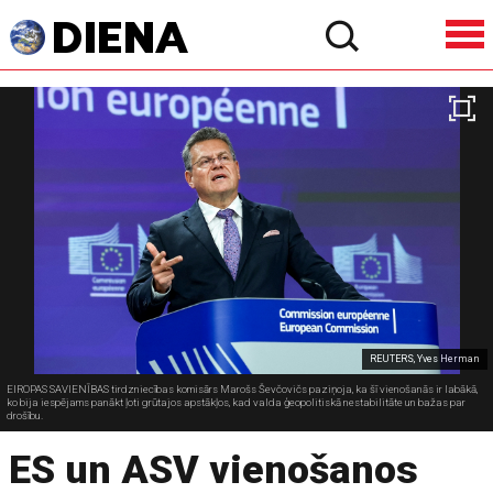
REUTERS, Yves Herman
EIROPAS SAVIENĪBAS tirdzniecības komisārs Marošs Ševčovičs paziņoja, ka šī vienošanās ir labākā,
ko bija iespējams panākt ļoti grūtajos apstākļos, kad valda ģeopolitiskā nestabilitāte un bažas par
drošību.
ES un ASV vienošanos