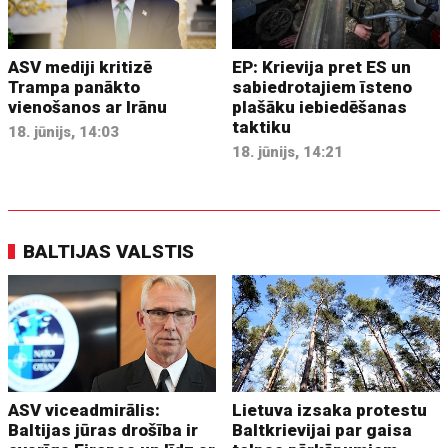
ASV mediji kritizē
EP: Krievija pret ES un
Trampa panākto
sabiedrotajiem īsteno
vienošanos ar Irānu
plašāku iebiedēšanas
taktiku
18. jūnijs, 14:03
18. jūnijs, 14:21
BALTIJAS VALSTIS
ASV viceadmirālis:
Lietuva izsaka protestu
Baltijas jūras drošība ir
Baltkrievijai par gaisa