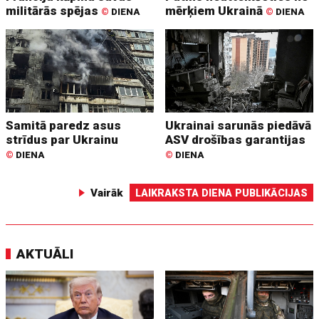
militārās spējas
mērķiem Ukrainā
©
DIENA
©
DIENA
Samitā paredz asus
Ukrainai sarunās piedāvā
strīdus par Ukrainu
ASV drošības garantijas
©
DIENA
©
DIENA
Vairāk
LAIKRAKSTA DIENA PUBLIKĀCIJAS
AKTUĀLI