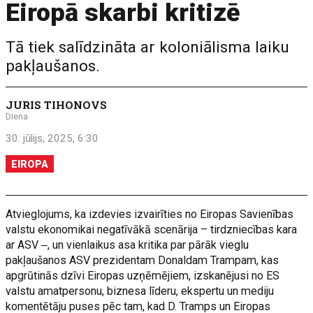
Eiropā skarbi kritizē
Tā tiek salīdzināta ar koloniālisma laiku
pakļaušanos.
JURIS TIHONOVS
Diena
30. jūlijs, 2025, 6:30
EIROPA
Atvieglojums, ka izdevies izvairīties no Eiropas Savienības
valstu ekonomikai negatīvākā scenārija – tirdzniecības kara
ar ASV ‒, un vienlaikus asa kritika par pārāk vieglu
pakļaušanos ASV prezidentam Donaldam Trampam, kas
apgrūtinās dzīvi Eiropas uzņēmējiem, izskanējusi no ES
valstu amatpersonu, biznesa līderu, ekspertu un mediju
komentētāju puses pēc tam, kad D. Tramps un Eiropas