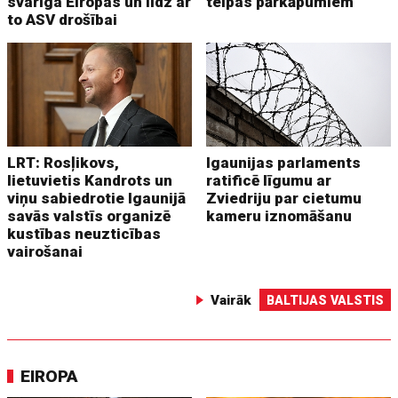
svarīga Eiropas un līdz ar
telpas pārkāpumiem
to ASV drošībai
LRT: Rosļikovs,
Igaunijas parlaments
lietuvietis Kandrots un
ratificē līgumu ar
viņu sabiedrotie Igaunijā
Zviedriju par cietumu
savās valstīs organizē
kameru iznomāšanu
kustības neuzticības
vairošanai
Vairāk
BALTIJAS VALSTIS
EIROPA