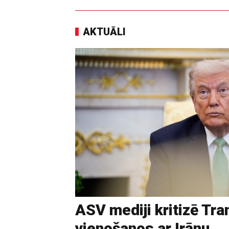
AKTUĀLI
ASV mediji kritizē Tr
vienošanos ar Irānu