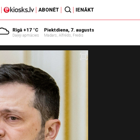
ABONĒT
IENĀKT
Rīgā +17 °C
Piektdiena, 7. augusts
Daļēji apmācies
Madars, Alfrēds, Fredis