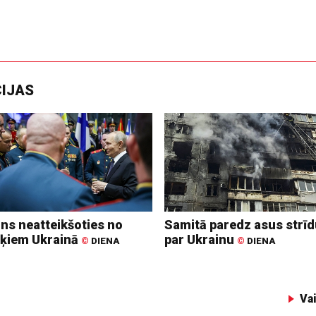
CIJAS
ins neatteikšoties no
Samitā paredz asus strī
ķiem Ukrainā
par Ukrainu
©
DIENA
©
DIENA
Va