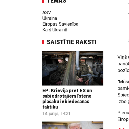
TĒMAS
ASV
Ukraina
Eiropas Savienība
Karš Ukrainā
SAISTĪTIE RAKSTI
Viņš 
panāk
pozīc
"Mūsu
pamie
EP: Krievija pret ES un
Spied
sabiedrotajiem īsteno
izbei
plašāku iebiedēšanas
taktiku
Piecu
18. jūnijs, 14:21
Eirop