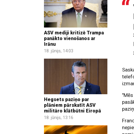
ASV mediji kritizē Trampa
panākto vienošanos ar
Irānu
18. jūnijs, 14:03
Saska
telef
izman
"Mēs
Hegsets paziņo par
pasāk
plāniem pārskatīt ASV
paziņ
militāro klātbūtni Eiropā
18. jūnijs, 13:16
Franc
nepie