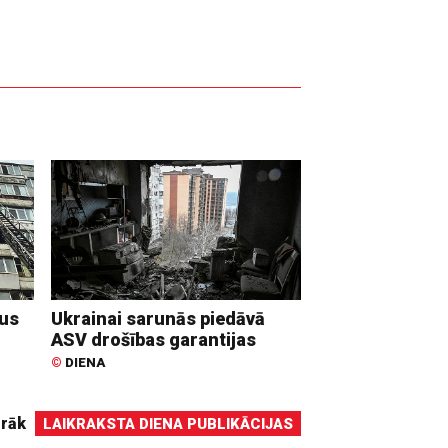
dus
Ukrainai sarunās piedāvā
ASV drošības garantijas
©
DIENA
irāk
LAIKRAKSTA DIENA PUBLIKĀCIJAS