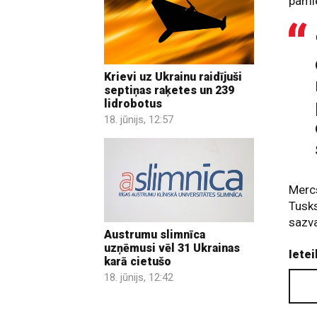
pami
Krievi uz Ukrainu raidījuši
septiņas raķetes un 239
lidrobotus
18. jūnijs, 12:57
Mercs
Tusks
sazva
Austrumu slimnīca
uzņēmusi vēl 31 Ukrainas
Ietei
karā cietušo
18. jūnijs, 12:42