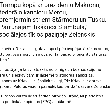
Trampu kopā ar prezidentu Makronu,
federālo kancleru Mercu,
premjerministriem Stārmeru un Tusku.
Pārrunājām tikšanos Stambulā,"
sociālajos tīklos paziņoja Zelenskis.
uzsvēra: "Ukraina ir gatava spert pēc iespējas ātrākus soļus, 
tu patiesu mieru, un ir svarīgi, lai pasaule ieņemtu stingras
ijas."
 nostāja: ja krievi atsakās no pilnīga un beznosacījumu
ra un slepkavībām, ir jāpiemēro stingras sankcijas.
ienam uz Krieviju ir jāpaliek tik ilgi, līdz Krievija ir gatava
gt karu. Paldies visiem pasaulē, kas palīdz," uzsvēra Zelenski
 Eiropas valstu līderi šodien atradās Tirānā, lai piedalītos
as politiskās kopienas (EPC) sanāksmē.