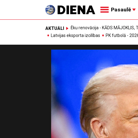
Pasaulē
Ēku renovācija - KĀDS MĀJOKLIS
AKTUĀLI
Latvijas eksporta izcilības
PK futbolā - 202