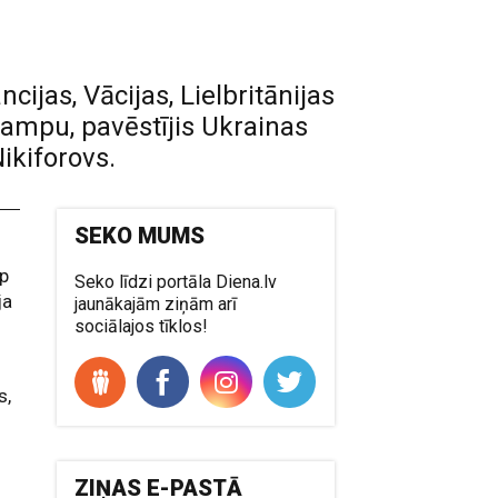
ijas, Vācijas, Lielbritānijas
rampu, pavēstījis Ukrainas
ikiforovs.
SEKO MUMS
rp
Seko līdzi portāla Diena.lv
ja
jaunākajām ziņām arī
sociālajos tīklos!
s,
ZIŅAS E-PASTĀ