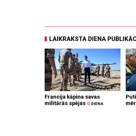
LAIKRAKSTA DIENA PUBLIKĀ
Francija kāpina savas
Put
militārās spējas
mēr
©
DIENA