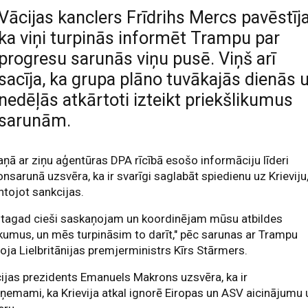
Vācijas kanclers Frīdrihs Mercs pavēstīja
ka viņi turpinās informēt Trampu par
progresu sarunās viņu pusē. Viņš arī
sacīja, ka grupa plāno tuvākajās dienās 
nedēļās atkārtoti izteikt priekšlikumus
sarunām.
ņā ar ziņu aģentūras DPA rīcībā esošo informāciju līderi
onsarunā uzsvēra, ka ir svarīgi saglabāt spiedienu uz Krieviju
tojot sankcijas.
 tagad cieši saskaņojam un koordinējam mūsu atbildes
umus, un mēs turpināsim to darīt," pēc sarunas ar Trampu
oja Lielbritānijas premjerministrs Kīrs Stārmers.
ijas prezidents Emanuels Makrons uzsvēra, ka ir
ņemami, ka Krievija atkal ignorē Eiropas un ASV aicinājumu 