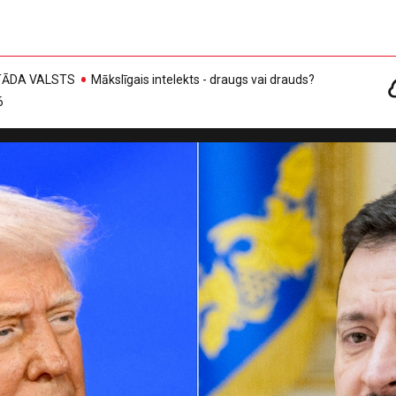
, TĀDA VALSTS
Mākslīgais intelekts - draugs vai drauds?
6