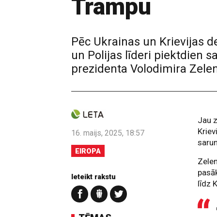
Trampu
Pēc Ukrainas un Krievijas de
un Polijas līderi piektdien
prezidenta Volodimira Zelen
Jau z
Kriev
16. maijs, 2025, 18:57
sarun
EIROPA
Zelen
pasāk
Ieteikt rakstu
līdz 