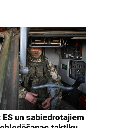
t ES un sabiedrotajiem
iebiedēšanas taktiku