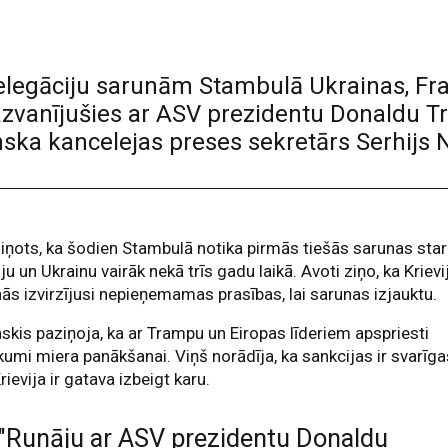
legāciju sarunām Stambulā Ukrainas, Franc
 sazvanījušies ar ASV prezidentu Donaldu T
ska kancelejas preses sekretārs Serhijs N
iņots, ka šodien Stambulā notika pirmās tiešās sarunas sta
iju un Ukrainu vairāk nekā trīs gadu laikā. Avoti ziņo, ka Krievi
ās izvirzījusi nepieņemamas prasības, lai sarunas izjauktu.
skis paziņoja, ka ar Trampu un Eiropas līderiem apspriesti
umi miera panākšanai. Viņš norādīja, ka sankcijas ir svarīga
Krievija ir gatava izbeigt karu.
"Runāju ar ASV prezidentu Donaldu