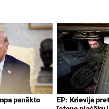
ampa panākto
EP: Krievija pre
īsteno plašāku 