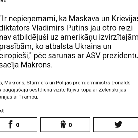
eru.
"Ir nepieņemami, ka Maskava un Krievija
diktators Vladimirs Putins jau otro reizi
nav atbildējuši uz amerikāņu izvirzītajā
prasībām, ko atbalsta Ukraina un
eiropieši," pēc sarunas ar ASV prezident
sacīja Makrons.
, Makrons, Stārmers un Polijas premjerministrs Donalds
 pagājušajā sestdienā vizītē Kijivā kopā ar Zelenski jau
nījās ar Trampu.
kt
0
0