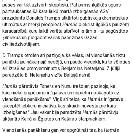
puses var tikt uztverti skeptiski. Pat pirms ilgākās uguns
pārtraukšanas šā kara laikā martā izbeigšanās ASV
prezidents Donalds Tramps atkārtoti publiskoja dramatiskus
ultimātus ar mērķi piespiest
Hamās
piekrist ilgākās pauzēm
karadarbībā, kuru laikā varētu atbrīvot islāmis - tu sagūstītos
ķīlniekus un piegādāt vairāk palīdzības Gazas
civiliedzīvotājiem.
D. Tramps otrdien arī paziņoja, ka vēlas, lai vienošanās tiktu
panākta jau nākamajā nedēļā, un pauda viedokli, ka to vēloties
arī Izraēlas premjerministrs Benjamins Netanjahu. 7. jūlijā
paredzēta B. Netanjahu vizīte Baltajā namā.
Hamās
pārstāvis Tahers en Nunu trešdien paziņoja, ka
kaujinieku grupējums ir "gatavs un nopietni noskaņots uz
vienošanās panākšanu". Viņš arī teica, ka
Hamās
ir "gatavs
akceptēt jebkuru iniciatīvu, kas skaidri novestu pie kara
izbeigšanas". Jau vakar bija paredzēta
Hamās
pārstāvju
tikšanās Kairā ar Ēģiptes un Kataras starpniekiem.
Vienošanās panākšanu gan var apgrūtināt tas, ka
Hamās