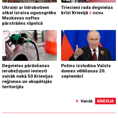
Ukraiņi ar lidrobotiem
Triecieni rada degvielas
atkal izraisa ugunsgrēku
krīzi Krievijā
©
DIENA
Maskavas naftas
pārstrādes rūpnīcā
Degvielas pārdošanas
Putins izsludina Valsts
ierobežojumi ieviesti
domes vēlēšanas 20.
vairāk nekā 50 Krievijas
septembrī
reģionos un okupētajās
teritorijās
Vairāk
KRIEVIJA