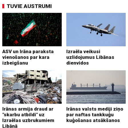
TUVIE AUSTRUMI
ASV un Irāna paraksta
Izraēla veikusi
vienošanos par kara
uzlidojumus Libānas
izbeigšanu
dienvidos
Irānas armija draud ar
Irānas valsts mediji ziņo
"skarbu atbildi" uz
par naftas tankkuģu
Izraēlas uzbrukumiem
kuģošanas atsākšanos
Libānā