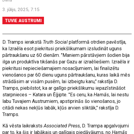
Diena
3. jūlijs, 2025, 7:15
TUVIE AUSTRUMI
D. Tramps ierakstā
Truth Social
platformā otrdien pavēstīja,
ka Izraēla esot piekritusi priekšlikumam izsludināt uguns
pārtraukšanu uz 60 dienām. "Maniem pārstāvjiem šodien bija
ilga un produktīva tikšanās par Gazu ar izraēliešiem. Izraēla ir
piekritusi nepieciešamajiem nosacījumiem, lai finalizētu
vienošanos par 60 dienu uguns pārtraukšanu, kuras laikā mēs
strādāsim ar visām pusēm, lai izbeigtu karu," rakstīja D.
Tramps, piebilstot, ka ar galīgo priekšlikumu iepazīstināšot
starpnieces – Katara un Ēģipte. "Es ceru, ka
Hamās
, lai nestu
labu Tuvajiem Austrumiem, apstiprinās šo vienošanos, jo
citādi nekas nekļūs labāk, kļūs arvien sliktāk," rakstīja D.
Tramps.
Kā vēsta laikraksts
Associated Press
, D. Trampa apgalvojumi
par to, ka šis ir labākais un galīgais piedāvājums, no
Hamās