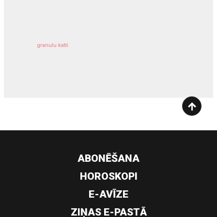
kravu apdrošināšana
granulu katli
siltumsūknis
ABONĒŠANA
HOROSKOPI
E-AVĪZE
ZIŅAS E-PASTĀ