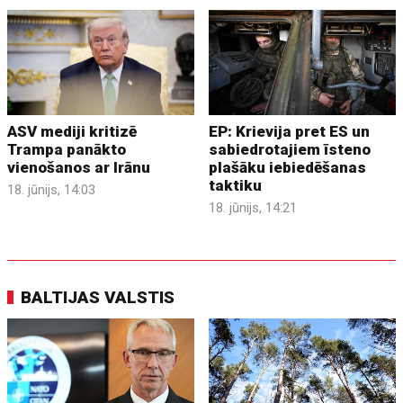
ASV mediji kritizē
EP: Krievija pret ES un
Trampa panākto
sabiedrotajiem īsteno
vienošanos ar Irānu
plašāku iebiedēšanas
taktiku
18. jūnijs, 14:03
18. jūnijs, 14:21
BALTIJAS VALSTIS