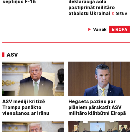
septiņus F-16
deklarācijā sola
pastiprināt militāro
atbalstu Ukrainai
©
DIENA
Vairāk
EIROPA
ASV
ASV mediji kritizē
Hegsets paziņo par
Trampa panākto
plāniem pārskatīt ASV
vienošanos ar Irānu
militāro klātbūtni Eiropā