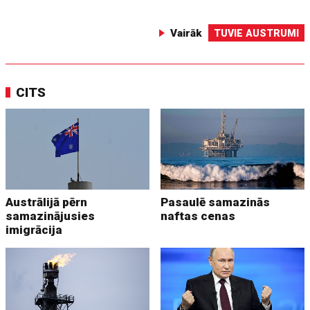
Vairāk
TUVIE AUSTRUMI
CITS
Austrālijā pērn
Pasaulē samazinās
samazinājusies
naftas cenas
imigrācija