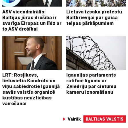
ASV viceadmirālis:
Lietuva izsaka protestu
Baltijas jūras drošība ir
Baltkrievijai par gaisa
svarīga Eiropas un līdz ar
telpas pārkāpumiem
to ASV drošībai
LRT: Rosļikovs,
Igaunijas parlaments
lietuvietis Kandrots un
ratificē līgumu ar
viņu sabiedrotie Igaunijā
Zviedriju par cietumu
savās valstīs organizē
kameru iznomāšanu
kustības neuzticības
vairošanai
Vairāk
BALTIJAS VALSTIS