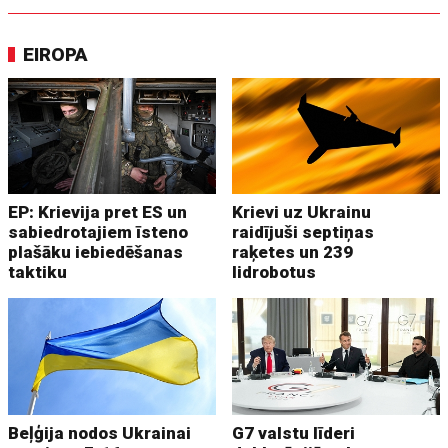
EIROPA
EP: Krievija pret ES un
Krievi uz Ukrainu
sabiedrotajiem īsteno
raidījuši septiņas
plašāku iebiedēšanas
raķetes un 239
taktiku
lidrobotus
Beļģija nodos Ukrainai
G7 valstu līderi