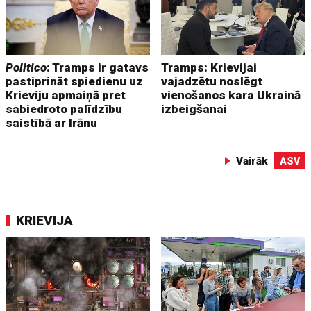
Politico
: Tramps ir gatavs
Tramps: Krievijai
pastiprināt spiedienu uz
vajadzētu noslēgt
Krieviju apmaiņā pret
vienošanos kara Ukrainā
sabiedroto palīdzību
izbeigšanai
saistībā ar Irānu
Vairāk
ASV
KRIEVIJA