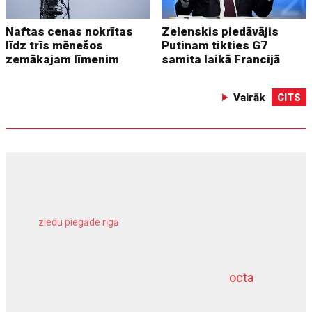
Naftas cenas nokrītas
Zelenskis piedāvājis
līdz trīs mēnešos
Putinam tikties G7
zemākajam līmenim
samita laikā Francijā
Vairāk
CITS
ziedu piegāde rīgā
meliorācijas darbi
octa
dziļurbums