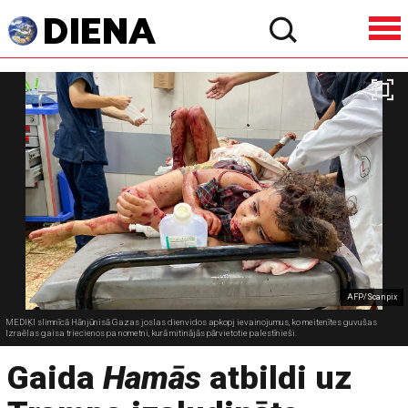
AFP/Scanpix
MEDIĶI slimnīcā Hānjūnisā Gazas joslas dienvidos apkopj ievainojumus, ko meitenītes guvušas
Izraēlas gaisa triecienos pa nometni, kurā mitinājās pārvietotie palestīnieši.
Gaida
Hamās
atbildi uz