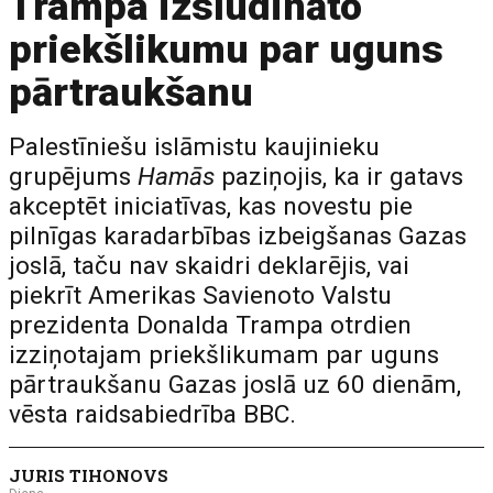
Trampa izsludināto
priekšlikumu par uguns
pārtraukšanu
Palestīniešu islāmistu kaujinieku
grupējums
Hamās
paziņojis, ka ir gatavs
akceptēt iniciatīvas, kas novestu pie
pilnīgas karadarbības izbeigšanas Gazas
joslā, taču nav skaidri deklarējis, vai
piekrīt Amerikas Savienoto Valstu
prezidenta Donalda Trampa otrdien
izziņotajam priekšlikumam par uguns
pārtraukšanu Gazas joslā uz 60 dienām,
vēsta raidsabiedrība BBC.
JURIS TIHONOVS