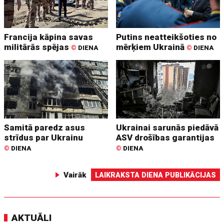
Francija kāpina savas
Putins neatteikšoties no
militārās spējas
mērķiem Ukrainā
©
DIENA
©
DIENA
Samitā paredz asus
Ukrainai sarunās piedāvā
strīdus par Ukrainu
ASV drošības garantijas
©
DIENA
©
DIENA
Vairāk
LAIKRAKSTA DIENA PUBLIKĀCIJAS
AKTUĀLI