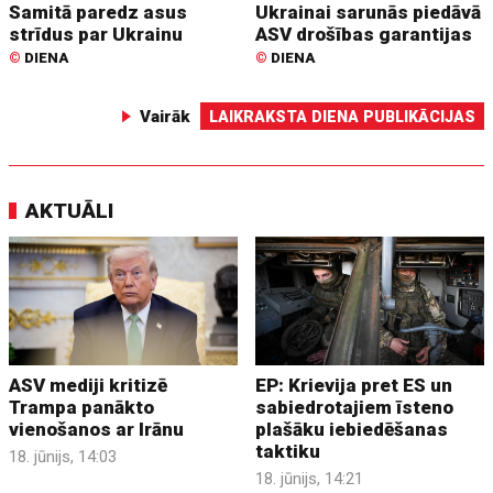
Samitā paredz asus
Ukrainai sarunās piedāvā
strīdus par Ukrainu
ASV drošības garantijas
©
DIENA
©
DIENA
Vairāk
LAIKRAKSTA DIENA PUBLIKĀCIJAS
AKTUĀLI
ASV mediji kritizē
EP: Krievija pret ES un
Trampa panākto
sabiedrotajiem īsteno
vienošanos ar Irānu
plašāku iebiedēšanas
taktiku
18. jūnijs, 14:03
18. jūnijs, 14:21