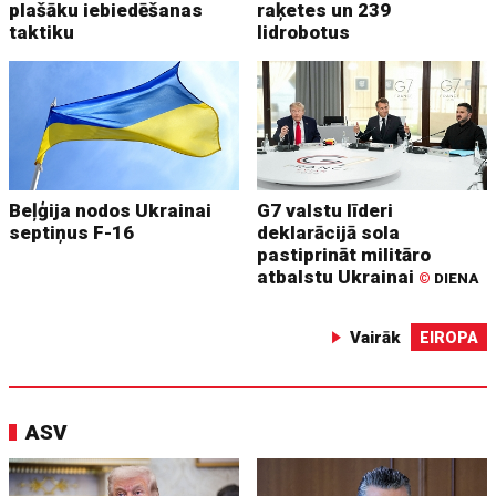
plašāku iebiedēšanas
raķetes un 239
taktiku
lidrobotus
Beļģija nodos Ukrainai
G7 valstu līderi
septiņus F-16
deklarācijā sola
pastiprināt militāro
atbalstu Ukrainai
©
DIENA
Vairāk
EIROPA
ASV