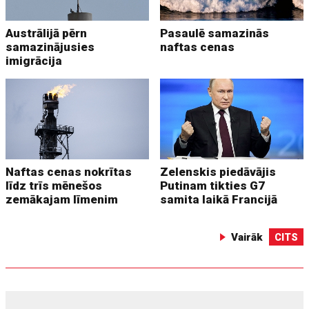
Austrālijā pērn
Pasaulē samazinās
samazinājusies
naftas cenas
imigrācija
Naftas cenas nokrītas
Zelenskis piedāvājis
līdz trīs mēnešos
Putinam tikties G7
zemākajam līmenim
samita laikā Francijā
Vairāk
CITS