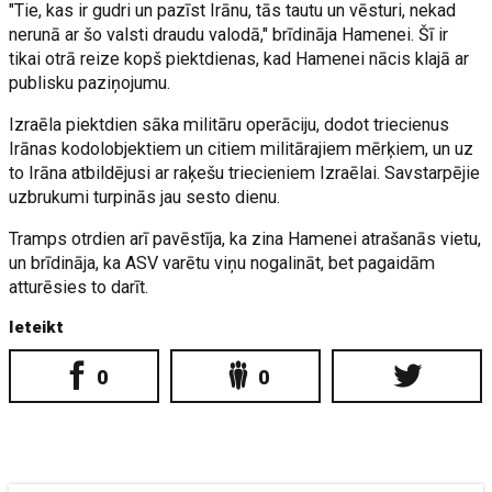
"Tie, kas ir gudri un pazīst Irānu, tās tautu un vēsturi, nekad
nerunā ar šo valsti draudu valodā," brīdināja Hamenei. Šī ir
tikai otrā reize kopš piektdienas, kad Hamenei nācis klajā ar
publisku paziņojumu.
Izraēla piektdien sāka militāru operāciju, dodot triecienus
Irānas kodolobjektiem un citiem militārajiem mērķiem, un uz
to Irāna atbildējusi ar raķešu triecieniem Izraēlai. Savstarpējie
uzbrukumi turpinās jau sesto dienu.
Tramps otrdien arī pavēstīja, ka zina Hamenei atrašanās vietu,
un brīdināja, ka ASV varētu viņu nogalināt, bet pagaidām
atturēsies to darīt.
Ieteikt
0
0