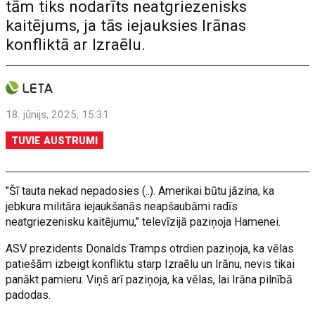
tām tiks nodarīts neatgriezenisks
kaitējums, ja tās iejauksies Irānas
konfliktā ar Izraēlu.
18. jūnijs, 2025, 15:31
TUVIE AUSTRUMI
"Šī tauta nekad nepadosies (..). Amerikai būtu jāzina, ka
jebkura militāra iejaukšanās neapšaubāmi radīs
neatgriezenisku kaitējumu," televīzijā paziņoja Hamenei.
ASV prezidents Donalds Tramps otrdien paziņoja, ka vēlas
patiešām izbeigt konfliktu starp Izraēlu un Irānu, nevis tikai
panākt pamieru. Viņš arī paziņoja, ka vēlas, lai Irāna pilnībā
padodas.