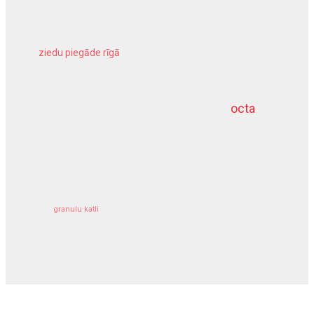
ziedu piegāde rīgā
meliorācijas darbi
octa
dziļurbums
kravu apdrošināšana
granulu katli
siltumsūknis