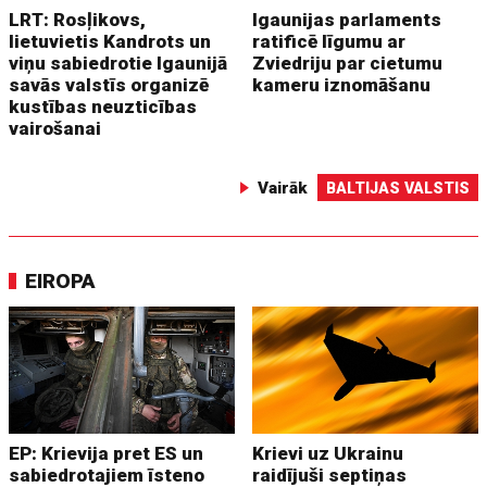
LRT: Rosļikovs,
Igaunijas parlaments
lietuvietis Kandrots un
ratificē līgumu ar
viņu sabiedrotie Igaunijā
Zviedriju par cietumu
savās valstīs organizē
kameru iznomāšanu
kustības neuzticības
vairošanai
Vairāk
BALTIJAS VALSTIS
EIROPA
EP: Krievija pret ES un
Krievi uz Ukrainu
sabiedrotajiem īsteno
raidījuši septiņas