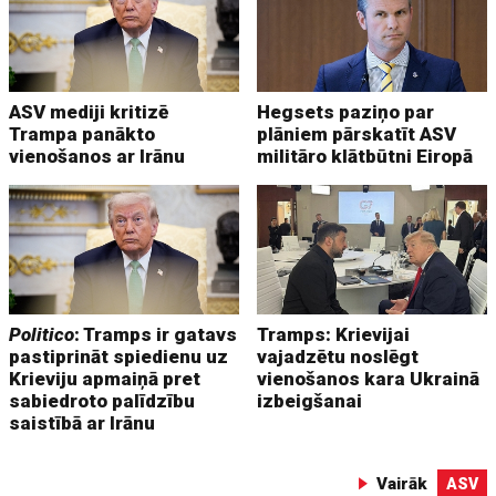
ASV mediji kritizē
Hegsets paziņo par
Trampa panākto
plāniem pārskatīt ASV
vienošanos ar Irānu
militāro klātbūtni Eiropā
Politico
: Tramps ir gatavs
Tramps: Krievijai
pastiprināt spiedienu uz
vajadzētu noslēgt
Krieviju apmaiņā pret
vienošanos kara Ukrainā
sabiedroto palīdzību
izbeigšanai
saistībā ar Irānu
Vairāk
ASV