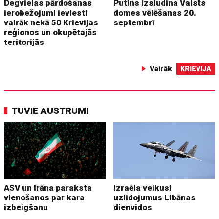
Degvielas pārdošanas
Putins izsludina Valsts
ierobežojumi ieviesti
domes vēlēšanas 20.
vairāk nekā 50 Krievijas
septembrī
reģionos un okupētajās
teritorijās
Vairāk
KRIEVIJA
TUVIE AUSTRUMI
ASV un Irāna paraksta
Izraēla veikusi
vienošanos par kara
uzlidojumus Libānas
izbeigšanu
dienvidos