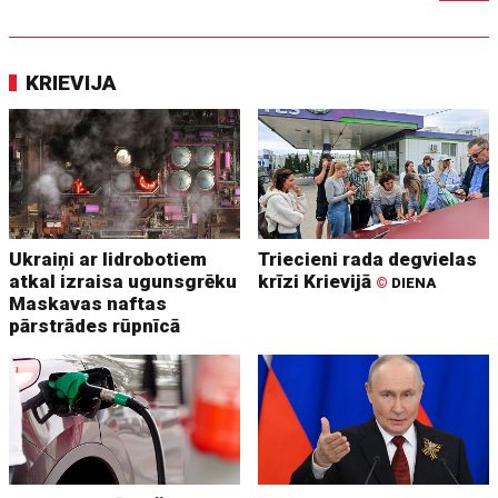
KRIEVIJA
Ukraiņi ar lidrobotiem
Triecieni rada degvielas
atkal izraisa ugunsgrēku
krīzi Krievijā
©
DIENA
Maskavas naftas
pārstrādes rūpnīcā