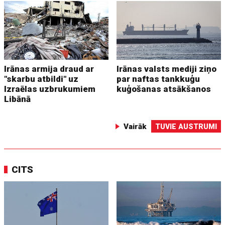
Irānas armija draud ar
Irānas valsts mediji ziņo
"skarbu atbildi" uz
par naftas tankkuģu
Izraēlas uzbrukumiem
kuģošanas atsākšanos
Libānā
Vairāk
TUVIE AUSTRUMI
CITS