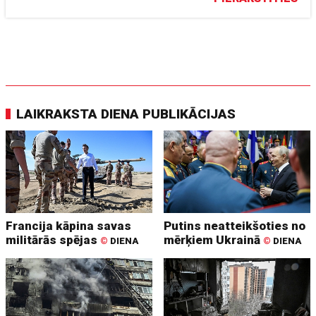
LAIKRAKSTA DIENA PUBLIKĀCIJAS
Francija kāpina savas
Putins neatteikšoties no
militārās spējas
mērķiem Ukrainā
©
DIENA
©
DIENA