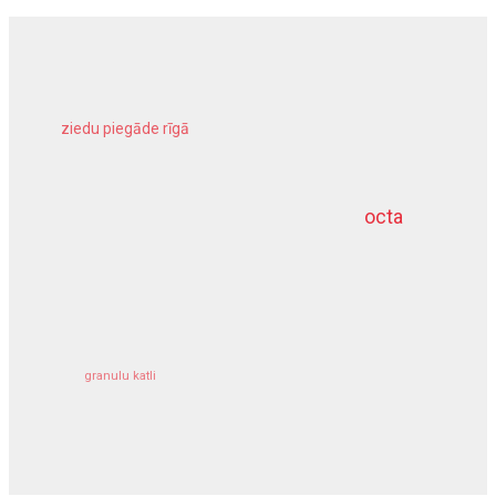
ziedu piegāde rīgā
meliorācijas darbi
octa
dziļurbums
kravu apdrošināšana
granulu katli
siltumsūknis