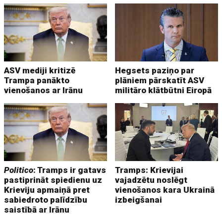
ASV mediji kritizē
Hegsets paziņo par
Trampa panākto
plāniem pārskatīt ASV
vienošanos ar Irānu
militāro klātbūtni Eiropā
Politico
: Tramps ir gatavs
Tramps: Krievijai
pastiprināt spiedienu uz
vajadzētu noslēgt
Krieviju apmaiņā pret
vienošanos kara Ukrainā
sabiedroto palīdzību
izbeigšanai
saistībā ar Irānu