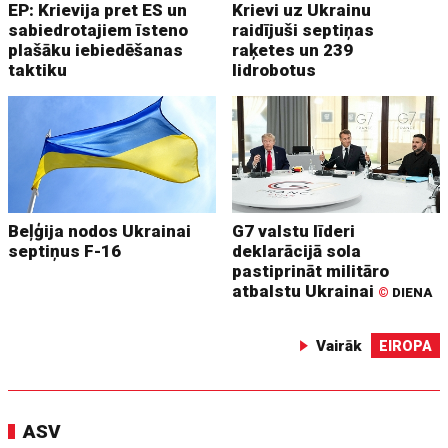
EP: Krievija pret ES un
Krievi uz Ukrainu
sabiedrotajiem īsteno
raidījuši septiņas
plašāku iebiedēšanas
raķetes un 239
taktiku
lidrobotus
Beļģija nodos Ukrainai
G7 valstu līderi
septiņus F-16
deklarācijā sola
pastiprināt militāro
atbalstu Ukrainai
©
DIENA
Vairāk
EIROPA
ASV