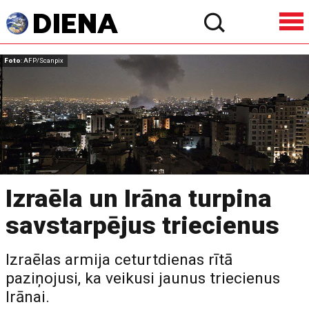
Foto
: AFP/Scanpix
Izraēla un Irāna turpina
savstarpējus triecienus
Izraēlas armija ceturtdienas rītā
paziņojusi, ka veikusi jaunus triecienus
Irānai.