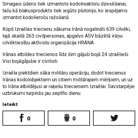
Smagais ūdens tiek izmantots kodolreaktoru dzesēšanai,
taču kā blakusprodukts tiek iegūts plutonijs, ko iespējams
izmantot kodolieroču ražošanā.
Kopš Izraēlas triecienu sākuma Irānā nogalināti 639 cilvēki,
tajā skaitā 263 civilpersonas, apgalvo ASV bāzētā irāņu
cilvēktiesību aktīvistu organizācija HRANA.
Irānas atbildes triecienos līdz šim gājuši bojā 24 izraēlieši.
Visi bojāgājušie ir civilisti.
Izraēla piektdien sāka militāru operāciju, dodot triecienus
Irānas kodolobjektiem un citiem militārajiem mērķiem, un uz
to Irāna atbildējusi ar raķešu triecieniem Izraēlai. Savstarpējie
uzbrukumi turpinās jau septīto dienu.
Ieteikt
0
0