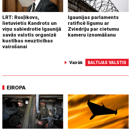
LRT: Rosļikovs,
Igaunijas parlaments
lietuvietis Kandrots un
ratificē līgumu ar
viņu sabiedrotie Igaunijā
Zviedriju par cietumu
savās valstīs organizē
kameru iznomāšanu
kustības neuzticības
vairošanai
Vairāk
BALTIJAS VALSTIS
EIROPA