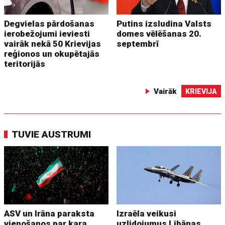
Degvielas pārdošanas
Putins izsludina Valsts
ierobežojumi ieviesti
domes vēlēšanas 20.
vairāk nekā 50 Krievijas
septembrī
reģionos un okupētajās
teritorijās
Vairāk
KRIEVIJA
TUVIE AUSTRUMI
ASV un Irāna paraksta
Izraēla veikusi
vienošanos par kara
uzlidojumus Libānas