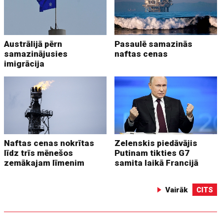
Austrālijā pērn
Pasaulē samazinās
samazinājusies
naftas cenas
imigrācija
Naftas cenas nokrītas
Zelenskis piedāvājis
līdz trīs mēnešos
Putinam tikties G7
zemākajam līmenim
samita laikā Francijā
Vairāk
CITS