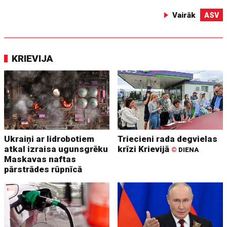
Vairāk
ASV
KRIEVIJA
Ukraiņi ar lidrobotiem
Triecieni rada degvielas
atkal izraisa ugunsgrēku
krīzi Krievijā
©
DIENA
Maskavas naftas
pārstrādes rūpnīcā