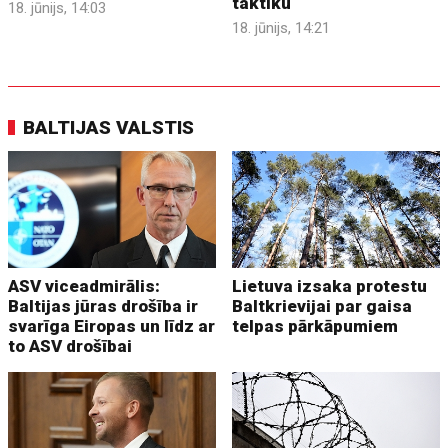
taktiku
18. jūnijs, 14:03
18. jūnijs, 14:21
BALTIJAS VALSTIS
ASV viceadmirālis:
Lietuva izsaka protestu
Baltijas jūras drošība ir
Baltkrievijai par gaisa
svarīga Eiropas un līdz ar
telpas pārkāpumiem
to ASV drošībai