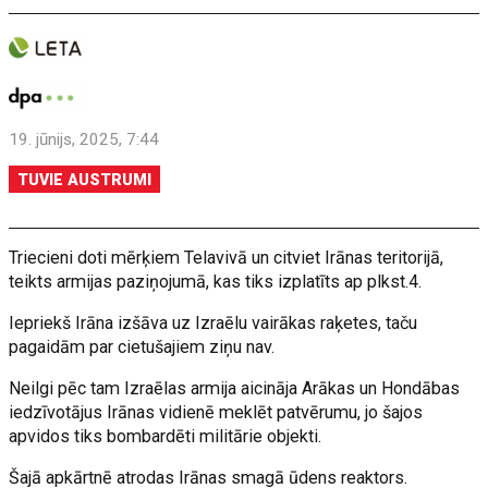
19. jūnijs, 2025, 7:44
TUVIE AUSTRUMI
Triecieni doti mērķiem Telavivā un citviet Irānas teritorijā,
teikts armijas paziņojumā, kas tiks izplatīts ap plkst.4.
Iepriekš Irāna izšāva uz Izraēlu vairākas raķetes, taču
pagaidām par cietušajiem ziņu nav.
Neilgi pēc tam Izraēlas armija aicināja Arākas un Hondābas
iedzīvotājus Irānas vidienē meklēt patvērumu, jo šajos
apvidos tiks bombardēti militārie objekti.
Šajā apkārtnē atrodas Irānas smagā ūdens reaktors.