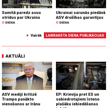
Samitā paredz asus
Ukrainai sarunās piedāvā
strīdus par Ukrainu
ASV drošības garantijas
©
DIENA
©
DIENA
Vairāk
LAIKRAKSTA DIENA PUBLIKĀCIJAS
AKTUĀLI
ASV mediji kritizē
EP: Krievija pret ES un
Trampa panākto
sabiedrotajiem īsteno
vienošanos ar Irānu
plašāku iebiedēšanas