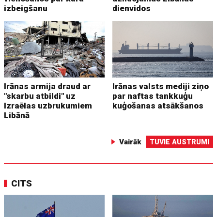
izbeigšanu
dienvidos
Irānas armija draud ar
Irānas valsts mediji ziņo
"skarbu atbildi" uz
par naftas tankkuģu
Izraēlas uzbrukumiem
kuģošanas atsākšanos
Libānā
Vairāk
TUVIE AUSTRUMI
CITS