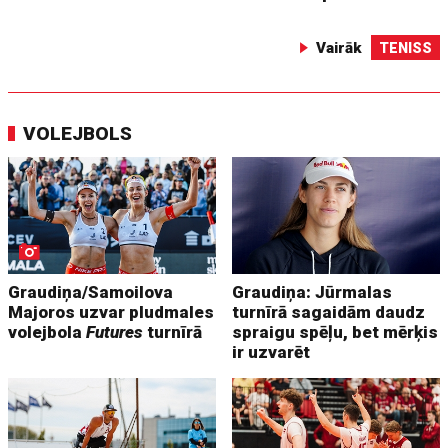
Vairāk
TENISS
VOLEJBOLS
Graudiņa/Samoilova
Graudiņa: Jūrmalas
Majoros uzvar pludmales
turnīrā sagaidām daudz
volejbola
Futures
turnīrā
spraigu spēļu, bet mērķis
ir uzvarēt