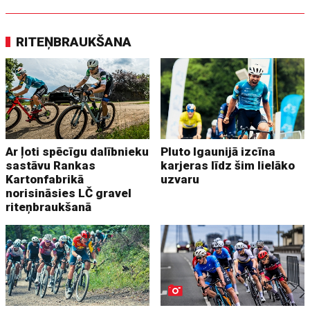
RITEŅBRAUKŠANA
Ar ļoti spēcīgu dalībnieku
Pluto Igaunijā izcīna
sastāvu Rankas
karjeras līdz šim lielāko
Kartonfabrikā
uzvaru
norisināsies LČ gravel
riteņbraukšanā