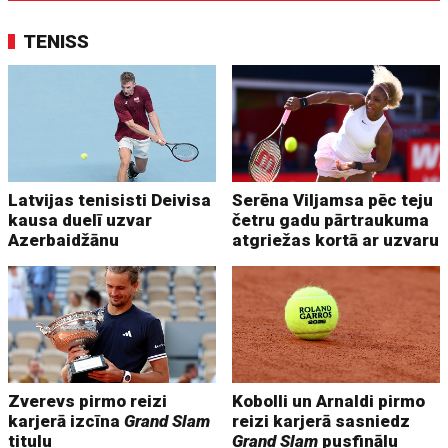
TENISS
Latvijas tenisisti Deivisa
Serēna Viljamsa pēc teju
kausa duelī uzvar
četru gadu pārtraukuma
Azerbaidžānu
atgriežas kortā ar uzvaru
Zverevs pirmo reizi
Kobolli un Arnaldi pirmo
karjerā izcīna
Grand Slam
reizi karjerā sasniedz
titulu
Grand Slam
pusfinālu