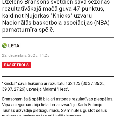
Dželens Bransons svētdien savā sezonas
rezultatīvākajā mačā guva 47 punktus,
kaldinot Ņujorkas "Knicks" uzvaru
Nacionālās basketbola asociācijas (NBA)
pamatturnīra spēlē.
22. decembris, 2025, 11:25
BASKETBOLS
"Knicks" savā laukumā ar rezultātu 132:125 (30:37, 36:25,
39:37, 27:26) uzvarēja Maiami "Heat".
Bransonam šajā spēlē bija arī astoņas rezultatīvas piespēles.
Viņa sniegumam bija liela loma uzvarā, jo Karls Entonijs
Taunss aizvadīja pieticīgu maču, 29 minūtēs gūstot sešus