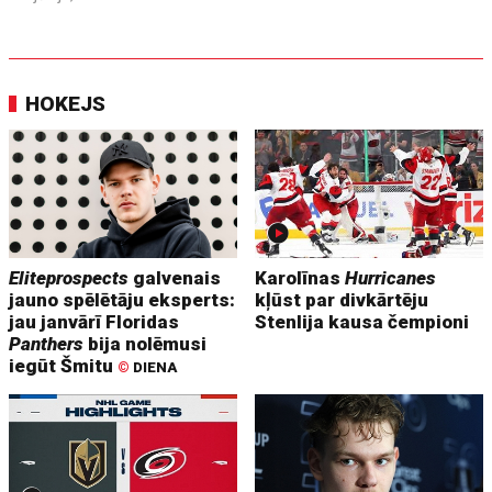
HOKEJS
Eliteprospects
galvenais
Karolīnas
Hurricanes
jauno spēlētāju eksperts:
kļūst par divkārtēju
jau janvārī Floridas
Stenlija kausa čempioni
Panthers
bija nolēmusi
iegūt Šmitu
©
DIENA