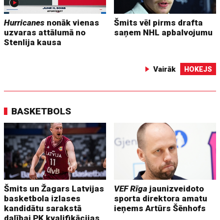
Hurricanes
nonāk vienas
Šmits vēl pirms drafta
uzvaras attālumā no
saņem NHL apbalvojumu
Stenlija kausa
Vairāk
HOKEJS
BASKETBOLS
Šmits un Žagars Latvijas
VEF Rīga
jaunizveidoto
basketbola izlases
sporta direktora amatu
kandidātu sarakstā
ieņems Artūrs Šēnhofs
dalībai PK kvalifikācijas