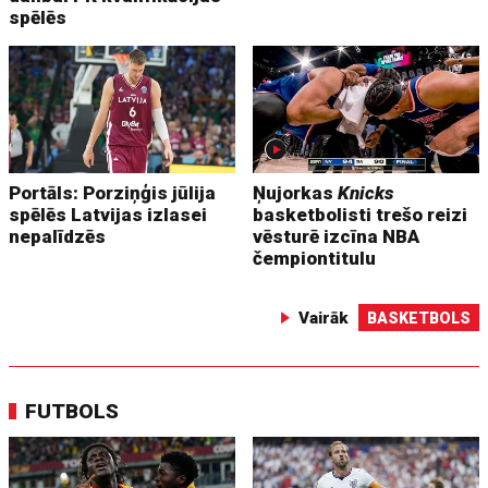
spēlēs
Portāls: Porziņģis jūlija
Ņujorkas
Knicks
spēlēs Latvijas izlasei
basketbolisti trešo reizi
nepalīdzēs
vēsturē izcīna NBA
čempiontitulu
Vairāk
BASKETBOLS
FUTBOLS