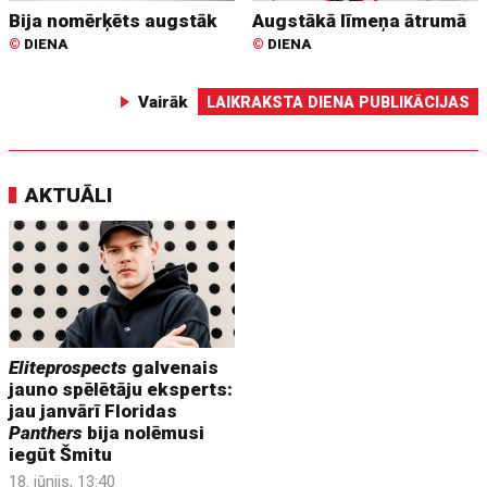
Bija nomērķēts augstāk
Augstākā līmeņa ātrumā
©
DIENA
©
DIENA
Vairāk
LAIKRAKSTA DIENA PUBLIKĀCIJAS
AKTUĀLI
Eliteprospects
galvenais
jauno spēlētāju eksperts:
jau janvārī Floridas
Panthers
bija nolēmusi
iegūt Šmitu
18. jūnijs, 13:40