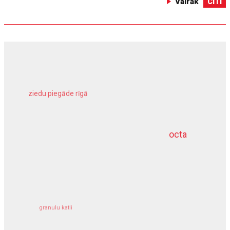
Vairāk
CITI
ziedu piegāde rīgā
meliorācijas darbi
octa
dziļurbums
kravu apdrošināšana
granulu katli
siltumsūknis