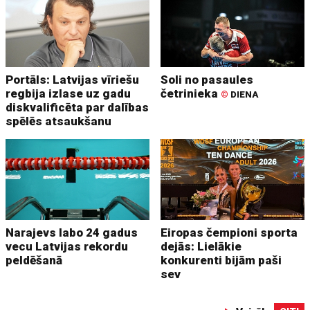
Portāls: Latvijas vīriešu
Soli no pasaules
regbija izlase uz gadu
četrinieka
©
DIENA
diskvalificēta par dalības
spēlēs atsaukšanu
Narajevs labo 24 gadus
Eiropas čempioni sporta
vecu Latvijas rekordu
dejās: Lielākie
peldēšanā
konkurenti bijām paši
sev