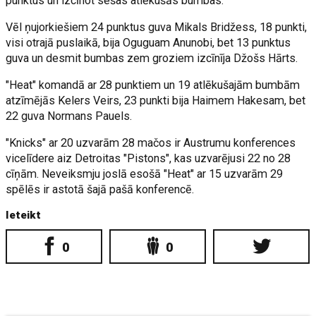
punktus un izcīnot sešas atlēkušās bumbas.
Vēl ņujorkiešiem 24 punktus guva Mikals Bridžess, 18 punkti,
visi otrajā puslaikā, bija Oguguam Anunobi, bet 13 punktus
guva un desmit bumbas zem groziem izcīnīja Džošs Hārts.
"Heat" komandā ar 28 punktiem un 19 atlēkušajām bumbām
atzīmējās Kelers Veirs, 23 punkti bija Haimem Hakesam, bet
22 guva Normans Pauels.
"Knicks" ar 20 uzvarām 28 mačos ir Austrumu konferences
vicelīdere aiz Detroitas "Pistons", kas uzvarējusi 22 no 28
cīņām. Neveiksmju joslā esošā "Heat" ar 15 uzvarām 29
spēlēs ir astotā šajā pašā konferencē.
Ieteikt
0
0