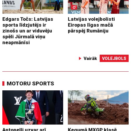
Edgars Točs: Latvijas
Latvijas volejbolisti
sporta līdzjutējs ir
Eiropas līgas mačā
zinošs un ar viduvēju
pārspēj Rumāniju
spēli Jūrmalā viņu
neapmānīsi
Vairāk
VOLEJBOLS
MOTORU SPORTS
Antonelli uzvar arī
Ķegumā MXGP klasē