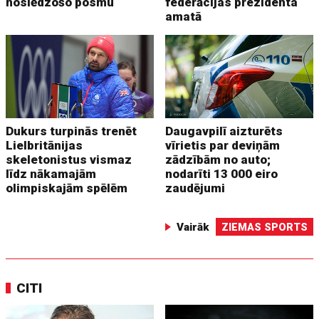
noslēdzošo posmu
federācijas prezidenta
amatā
Dukurs turpinās trenēt
Daugavpilī aizturēts
Lielbritānijas
vīrietis par deviņām
skeletonistus vismaz
zādzībām no auto;
līdz nākamajām
nodarīti 13 000 eiro
olimpiskajām spēlēm
zaudējumi
Vairāk
ZIEMAS SPORTS
CITI