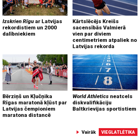
Izskrien Rīgu
ar Latvijas
Kārtslēcējs Kreišs
rekordistiem un 2000
sacensībās Valmierā
dalībniekiem
vien par diviem
centimetriem atpaliek no
Latvijas rekorda
Bērziņš un Kļučņika
World Athletics
neatcels
Rīgas maratonā kļūst par
diskvalifikāciju
Latvijas čempioniem
Baltkrievijas sportistiem
maratona distancē
Vairāk
VIEGLATLĒTIKA