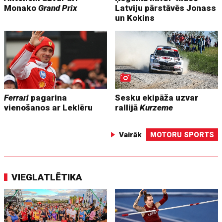
Monako
Grand Prix
Latviju pārstāvēs Jonass
un Kokins
Ferrari
pagarina
Sesku ekipāža uzvar
vienošanos ar Leklēru
rallijā
Kurzeme
Vairāk
MOTORU SPORTS
VIEGLATLĒTIKA