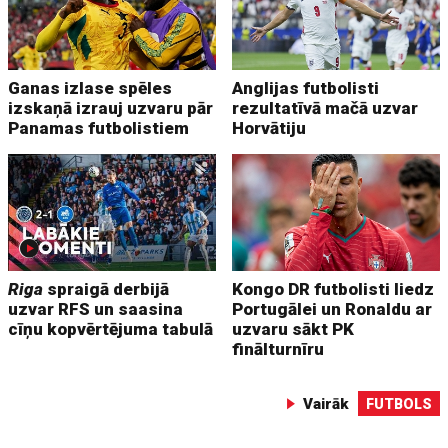
Ganas izlase spēles
Anglijas futbolisti
izskaņā izrauj uzvaru pār
rezultatīvā mačā uzvar
Panamas futbolistiem
Horvātiju
Riga
spraigā derbijā
Kongo DR futbolisti liedz
uzvar RFS un saasina
Portugālei un Ronaldu ar
cīņu kopvērtējuma tabulā
uzvaru sākt PK
finālturnīru
Vairāk
FUTBOLS