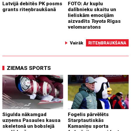
Latvijā debitēs PK posms
FOTO: Ar kuplu
grants riteņbraukšanā
dalībnieku skaitu un
lieliskām emocijām
aizvadīts
Toyota
Rīgas
velomaratons
Vairāk
RITEŅBRAUKŠANA
ZIEMAS SPORTS
Sigulda nākamgad
Fogelis pārvēlēts
uzņems Pasaules kausa
Starptautiskās
skeletonā un bobslejā
Kamaniņu sporta