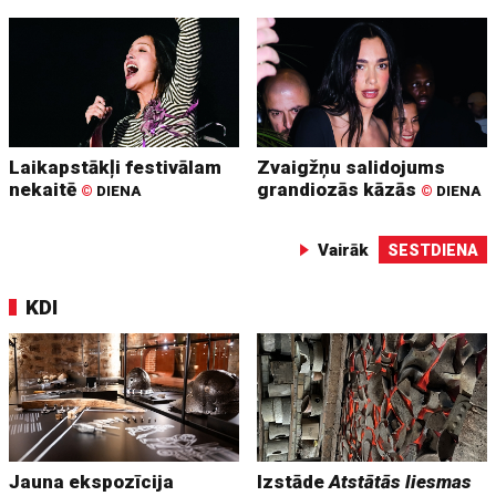
Laikapstākļi festivālam
Zvaigžņu salidojums
nekaitē
grandiozās kāzās
©
DIENA
©
DIENA
Vairāk
SESTDIENA
KDI
Jauna ekspozīcija
Izstāde
Atstātās liesmas