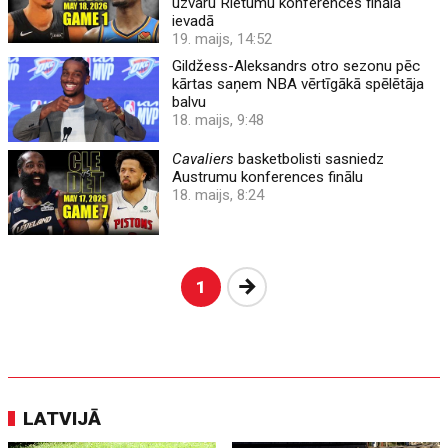
uzvaru Rietumu konferences fināla
ievadā
19. maijs, 14:52
Gildžess-Aleksandrs otro sezonu pēc
kārtas saņem NBA vērtīgākā spēlētāja
balvu
18. maijs, 9:48
Cavaliers
basketbolisti sasniedz
Austrumu konferences finālu
18. maijs, 8:24
Nākošā
1
LATVIJĀ