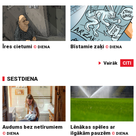
Īres cietumi
Bīstamie zaķi
©
DIENA
©
DIENA
Vairāk
CITI
SESTDIENA
Audums bez netīrumiem
Lēnākas spēles ar
ilgākām pauzēm
©
DIENA
©
DIENA