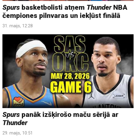
Spurs
basketbolisti atņem
Thunder
NBA
čempiones pilnvaras un iekļūst finālā
31. maijs, 12:28
Spurs
panāk izšķirošo maču sērijā ar
Thunder
29. maijs, 10:51