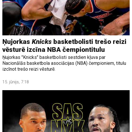
Ņujorkas
Knicks
basketbolisti trešo reizi
vēsturē izcīna NBA čempiontitulu
Ņujorkas "Knicks" basketbolisti sestdien kļuva par
Nacionālās basketbola asociācijas (NBA) čempioniem, titulu
izcīnot trešo reizi vēsturē.
15. jūnijs, 7:18