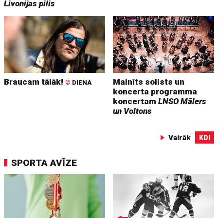
Livonijas pilis
Braucam tālāk!
Mainīts solists un
©
DIENA
koncerta programma
koncertam
LNSO Mālers
un Voltons
Vairāk
KDI
SPORTA AVĪZE