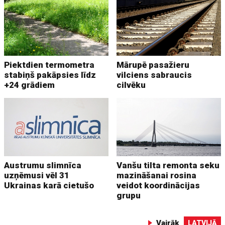
Piektdien termometra
Mārupē pasažieru
stabiņš pakāpsies līdz
vilciens sabraucis
+24 grādiem
cilvēku
Austrumu slimnīca
Vanšu tilta remonta seku
uzņēmusi vēl 31
mazināšanai rosina
Ukrainas karā cietušo
veidot koordinācijas
grupu
Vairāk
LATVIJĀ