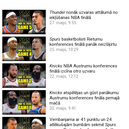
Thunder
nonāk uzvaras attālumā no
iekļūšanas NBA finālā
27. maijs, 9:55
Spurs
basketbolisti Rietumu
konferences finālā panāk neizšķirtu
25. maijs, 10:29
Knicks
NBA Austrumu konferences
finālā izcīna otro uzvaru
22. maijs, 12:12
Knicks
atspēlējas un gūst panākumu
Austrumu konferences fināla pirmajā
mačā
20. maijs, 9:41
Vembanjama ar 41 punktu un 24
atlēkušajām bumbām sekmē
Spurs