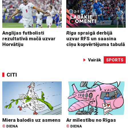
Anglijas futbolisti
Riga
spraigā derbijā
rezultatīvā mačā uzvar
uzvar RFS un saasina
Horvātiju
cīņu kopvērtējuma tabulā
Vairāk
SPORTS
CITI
Miera balodis uz asmens
Ar mīlestību no Rīgas
©
DIENA
©
DIENA