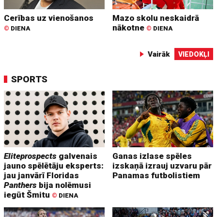
Cerības uz vienošanos
Mazo skolu neskaidrā
nākotne
©
DIENA
©
DIENA
Vairāk
VIEDOKĻI
SPORTS
Eliteprospects
galvenais
Ganas izlase spēles
jauno spēlētāju eksperts:
izskaņā izrauj uzvaru pār
jau janvārī Floridas
Panamas futbolistiem
Panthers
bija nolēmusi
iegūt Šmitu
©
DIENA