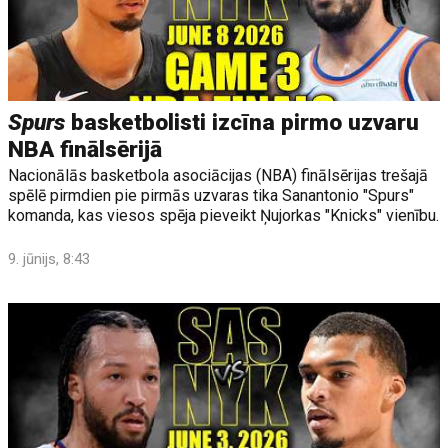
Spurs
basketbolisti izcīna pirmo uzvaru
NBA finālsērijā
Nacionālās basketbola asociācijas (NBA) finālsērijas trešajā
spēlē pirmdien pie pirmās uzvaras tika Sanantonio "Spurs"
komanda, kas viesos spēja pieveikt Ņujorkas "Knicks" vienību.
9. jūnijs, 8:43