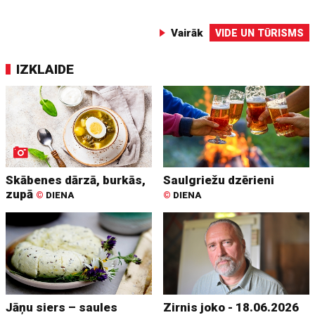
Vairāk
VIDE UN TŪRISMS
IZKLAIDE
Skābenes dārzā, burkās,
Saulgriežu dzērieni
zupā
©
DIENA
©
DIENA
Jāņu siers – saules
Zirnis joko - 18.06.2026