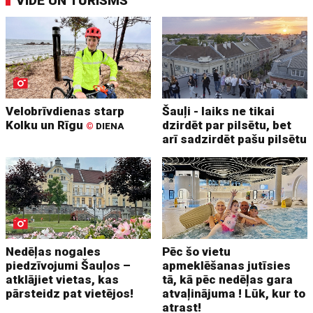
VIDE UN TŪRISMS
Velobrīvdienas starp
Šauļi - laiks ne tikai
Kolku un Rīgu
dzirdēt par pilsētu, bet
©
DIENA
arī sadzirdēt pašu pilsētu
Nedēļas nogales
Pēc šo vietu
piedzīvojumi Šauļos –
apmeklēšanas jutīsies
atklājiet vietas, kas
tā, kā pēc nedēļas gara
pārsteidz pat vietējos!
atvaļinājuma ! Lūk, kur to
atrast!