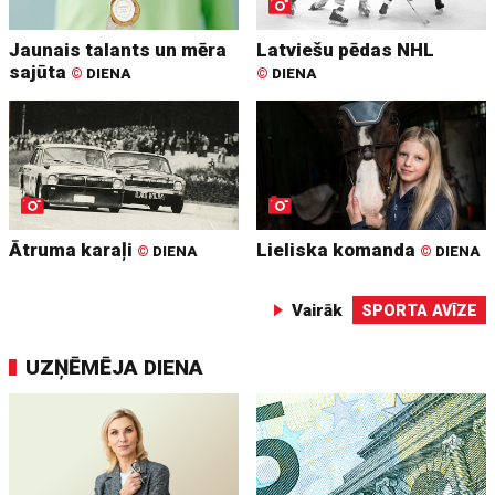
Jaunais talants un mēra
Latviešu pēdas NHL
sajūta
©
DIENA
©
DIENA
Ātruma karaļi
Lieliska komanda
©
DIENA
©
DIENA
Vairāk
SPORTA AVĪZE
UZŅĒMĒJA DIENA