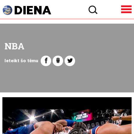
NBA
Ieteikt šo tēmu