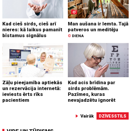
Kad cieš sirds, cieš arī
Man aušana ir lemta. Tajā
nieres: kā laikus pamanīt
patveros un meditēju
bīstamus signālus
©
DIENA
Zāļu pieejamība aptiekās
Kad acis brīdina par
un rezervācija internetā:
sirds problēmām.
ieviests ērts rīks
Pazīmes, kuras
pacientiem
nevajadzētu ignorēt
Vairāk
DZĪVESSTILS