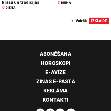
krāsā un tradīcijās
©
DIENA
©
DIENA
Vairāk
IZKLAIDE
ABONĒŠANA
HOROSKOPI
E-AVĪZE
ZIŅAS E-PASTĀ
REKLĀMA
KONTAKTI