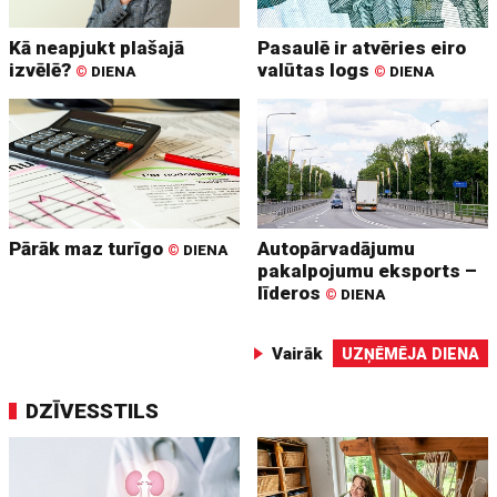
Kā neapjukt plašajā
Pasaulē ir atvēries eiro
izvēlē?
valūtas logs
©
DIENA
©
DIENA
Pārāk maz turīgo
Autopārvadājumu
©
DIENA
pakalpojumu eksports –
līderos
©
DIENA
Vairāk
UZŅĒMĒJA DIENA
DZĪVESSTILS