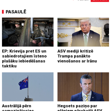
PASAULĒ
EP: Krievija pret ES un
ASV mediji kritizē
sabiedrotajiem īsteno
Trampa panākto
plašāku iebiedēšanas
vienošanos ar Irānu
taktiku
Austrālijā pērn
Hegsets paziņo par
samazinājusies
plāniem pārskatīt ASV