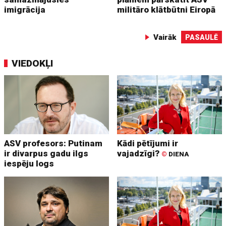
imigrācija
militāro klātbūtni Eiropā
Vairāk
PASAULĒ
VIEDOKĻI
ASV profesors: Putinam
Kādi pētījumi ir
ir divarpus gadu ilgs
vajadzīgi?
©
DIENA
iespēju logs