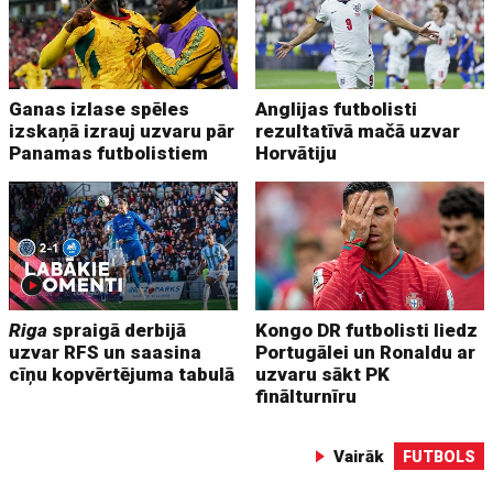
Ganas izlase spēles
Anglijas futbolisti
izskaņā izrauj uzvaru pār
rezultatīvā mačā uzvar
Panamas futbolistiem
Horvātiju
Riga
spraigā derbijā
Kongo DR futbolisti liedz
uzvar RFS un saasina
Portugālei un Ronaldu ar
cīņu kopvērtējuma tabulā
uzvaru sākt PK
finālturnīru
Vairāk
FUTBOLS