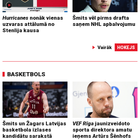
Hurricanes
nonāk vienas
Šmits vēl pirms drafta
uzvaras attālumā no
saņem NHL apbalvojumu
Stenlija kausa
Vairāk
HOKEJS
BASKETBOLS
Šmits un Žagars Latvijas
VEF Rīga
jaunizveidoto
basketbola izlases
sporta direktora amatu
kandidātu sarakstā
ieņems Artūrs Šēnhofs