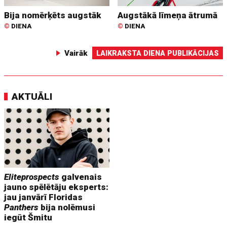
Bija nomērķēts augstāk
Augstākā līmeņa ātrumā
©
DIENA
©
DIENA
Vairāk
LAIKRAKSTA DIENA PUBLIKĀCIJAS
AKTUĀLI
Eliteprospects
galvenais
jauno spēlētāju eksperts:
jau janvārī Floridas
Panthers
bija nolēmusi
iegūt Šmitu