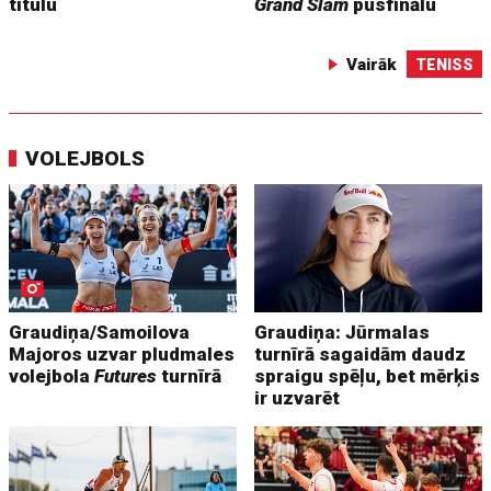
titulu
Grand Slam
pusfinālu
Vairāk
TENISS
VOLEJBOLS
Graudiņa/Samoilova
Graudiņa: Jūrmalas
Majoros uzvar pludmales
turnīrā sagaidām daudz
volejbola
Futures
turnīrā
spraigu spēļu, bet mērķis
ir uzvarēt