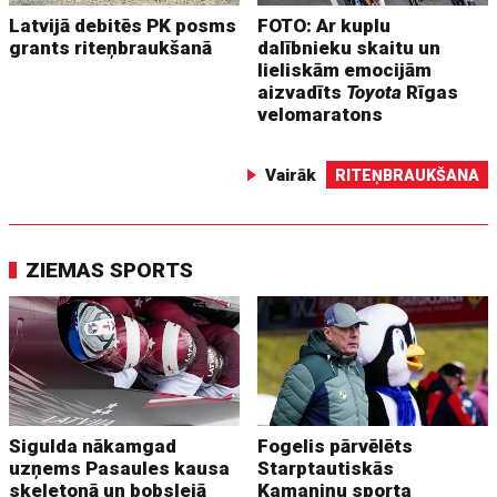
Latvijā debitēs PK posms
FOTO: Ar kuplu
grants riteņbraukšanā
dalībnieku skaitu un
lieliskām emocijām
aizvadīts
Toyota
Rīgas
velomaratons
Vairāk
RITEŅBRAUKŠANA
ZIEMAS SPORTS
Sigulda nākamgad
Fogelis pārvēlēts
uzņems Pasaules kausa
Starptautiskās
skeletonā un bobslejā
Kamaniņu sporta