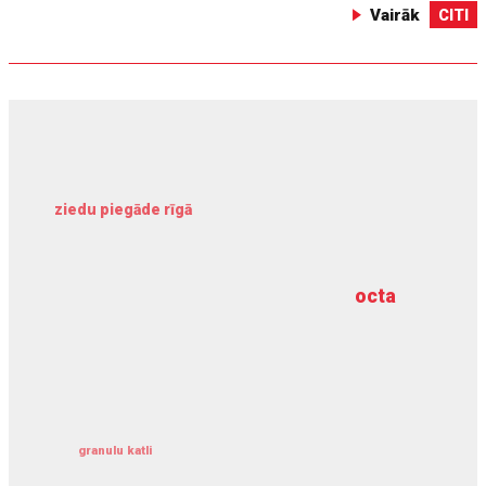
Vairāk
CITI
ziedu piegāde rīgā
meliorācijas darbi
octa
dziļurbums
kravu apdrošināšana
granulu katli
siltumsūknis