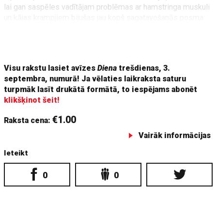
lai gan saspēles vadītājam problēmas ar hamstringa muskuli
un kājas krampjiem bijušas jau kopš sagatavošanās posma
sākuma. Savukārt Zoriks žurnālistiem vaļsirdīgi atzinās, ka
otrdien nebūtu gatavs spēlēt, bet par trešdienu – tad jau
redzēs.
Visu rakstu lasiet avīzes
Diena
trešdienas, 3.
septembra, numurā! Ja vēlaties laikraksta saturu
turpmāk lasīt drukātā formātā, to iespējams abonēt
klikšķinot šeit!
€1.00
Raksta cena:
Vairāk informācijas
Ieteikt
0
0