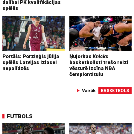
dalībai PK kvalifikācijas
spēlēs
Portāls: Porziņģis jūlija
Ņujorkas
Knicks
spēlēs Latvijas izlasei
basketbolisti trešo reizi
nepalīdzēs
vēsturē izcīna NBA
čempiontitulu
Vairāk
BASKETBOLS
FUTBOLS