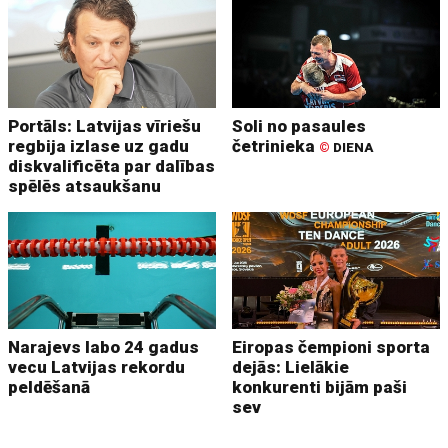
Portāls: Latvijas vīriešu
Soli no pasaules
regbija izlase uz gadu
četrinieka
©
DIENA
diskvalificēta par dalības
spēlēs atsaukšanu
Narajevs labo 24 gadus
Eiropas čempioni sporta
vecu Latvijas rekordu
dejās: Lielākie
peldēšanā
konkurenti bijām paši
sev