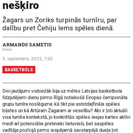
nešķiro
Žagars un Zoriks turpinās turnīru, par
dalību pret Čehiju lems spēles dienā.
ARMANDS SAMETIS
Diena
3. septembris, 2025, 7:00
BASKETBOLS
Divi jautājumi visbiežāk bija uz mēles Latvijas basketbola
līdzjutējiem dienu pirms Rīgā notiekošā Eiropas čempionāta
grupu turnīra noslēguma: kā tikt pie astotdaļfināla spēles
biļetes un kā Artūram Žagaram ar veselību? Abi ir ļoti aktuāli
visa turnīra kontekstā, jo konkrētās spēles ieejas kartes aktīvi
medī arī potenciālie pretinieki lietuvieši, bet saspēles
vadītāja pozīcijā pirms iespējamā savstarpējā dueļa ļoti