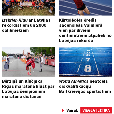
Izskrien Rīgu
ar Latvijas
Kārtslēcējs Kreišs
rekordistiem un 2000
sacensībās Valmierā
dalībniekiem
vien par diviem
centimetriem atpaliek no
Latvijas rekorda
Bērziņš un Kļučņika
World Athletics
neatcels
Rīgas maratonā kļūst par
diskvalifikāciju
Latvijas čempioniem
Baltkrievijas sportistiem
maratona distancē
Vairāk
VIEGLATLĒTIKA