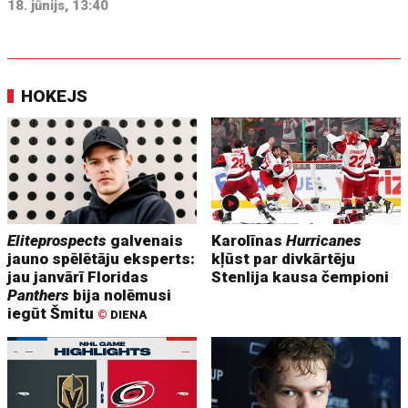
18. jūnijs, 13:40
HOKEJS
Eliteprospects
galvenais
Karolīnas
Hurricanes
jauno spēlētāju eksperts:
kļūst par divkārtēju
jau janvārī Floridas
Stenlija kausa čempioni
Panthers
bija nolēmusi
iegūt Šmitu
©
DIENA