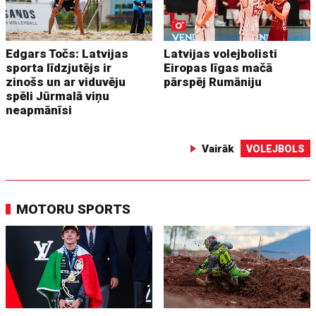
Edgars Točs: Latvijas
Latvijas volejbolisti
sporta līdzjutējs ir
Eiropas līgas mačā
zinošs un ar viduvēju
pārspēj Rumāniju
spēli Jūrmalā viņu
neapmānīsi
Vairāk
VOLEJBOLS
MOTORU SPORTS