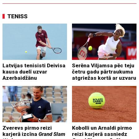
TENISS
Latvijas tenisisti Deivisa
Serēna Viljamsa pēc teju
kausa duelī uzvar
četru gadu pārtraukuma
Azerbaidžānu
atgriežas kortā ar uzvaru
Zverevs pirmo reizi
Kobolli un Arnaldi pirmo
karjerā izcīna
Grand Slam
reizi karjerā sasniedz