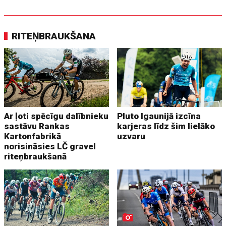
RITEŅBRAUKŠANA
Ar ļoti spēcīgu dalībnieku
Pluto Igaunijā izcīna
sastāvu Rankas
karjeras līdz šim lielāko
Kartonfabrikā
uzvaru
norisināsies LČ gravel
riteņbraukšanā