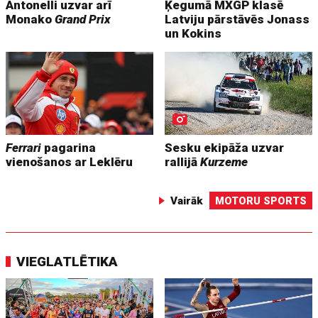
Antonelli uzvar arī
Ķegumā MXGP klasē
Monako
Grand Prix
Latviju pārstāvēs Jonass
un Kokins
Ferrari
pagarina
Sesku ekipāža uzvar
vienošanos ar Leklēru
rallijā
Kurzeme
Vairāk
MOTORU SPORTS
VIEGLATLĒTIKA