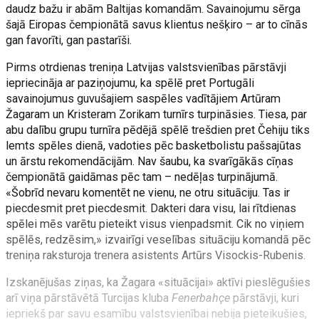
daudz bažu ir abām Baltijas komandām. Savainojumu sērga
šajā Eiropas čempionātā savus klientus nešķiro – ar to cīnās
gan favorīti, gan pastarīši.
Pirms otrdienas treniņa Latvijas valstsvienības pārstāvji
iepriecināja ar paziņojumu, ka spēlē pret Portugāli
savainojumus guvušajiem saspēles vadītājiem Artūram
Žagaram un Kristeram Zorikam turnīrs turpināsies. Tiesa, par
abu dalību grupu turnīra pēdējā spēlē trešdien pret Čehiju tiks
lemts spēles dienā, vadoties pēc basketbolistu pašsajūtas
un ārstu rekomendācijām. Nav šaubu, ka svarīgākās cīņas
čempionātā gaidāmas pēc tam – nedēļas turpinājumā.
«Šobrīd nevaru komentēt ne vienu, ne otru situāciju. Tas ir
piecdesmit pret piecdesmit. Dakteri dara visu, lai rītdienas
spēlei mēs varētu pieteikt visus vienpadsmit. Cik no viņiem
spēlēs, redzēsim,» izvairīgi veselības situāciju komandā pēc
treniņa raksturoja trenera asistents Artūrs Visockis-Rubenis.
Izskanējušas ziņas, ka Žagara «situācijai» aktīvi pieslēgušies
arī viņa pārstāvētā Turcijas kluba
Fenerbahçe
pārstāvji, kuri
iepriekš par savu esamību valstsvienībai nebija pieteikušies,