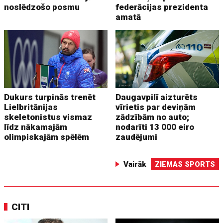
noslēdzošo posmu
federācijas prezidenta
amatā
Dukurs turpinās trenēt
Daugavpilī aizturēts
Lielbritānijas
vīrietis par deviņām
skeletonistus vismaz
zādzībām no auto;
līdz nākamajām
nodarīti 13 000 eiro
olimpiskajām spēlēm
zaudējumi
Vairāk
ZIEMAS SPORTS
CITI