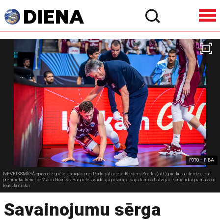
FOTO – FIBA
NEVEIKSMĪGĀ epizodē spēles beigās pret Portugāli cieta Kristers Zoriks (att.), pie kura steidza pat
pretinieku treneris Mariu Gomišs. Saspēles vadītāja pozīcija šajā turnīrā Latvijas komandai pamazām
kļūst kritiska.
Savainojumu sērga