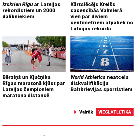
Izskrien Rīgu
ar Latvijas
Kārtslēcējs Kreišs
rekordistiem un 2000
sacensībās Valmierā
dalībniekiem
vien par diviem
centimetriem atpaliek no
Latvijas rekorda
Bērziņš un Kļučņika
World Athletics
neatcels
Rīgas maratonā kļūst par
diskvalifikāciju
Latvijas čempioniem
Baltkrievijas sportistiem
maratona distancē
Vairāk
VIEGLATLĒTIKA