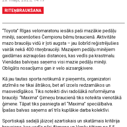
28. maijs, 2025, 14:19
RITEŅBRAUKŠANA
“Toyota” Rīgas velomaratonu iesāks paši mazākie pedāļu
minēji, sacenšoties Čempionu bērnu braucienā. Aktivitāte
mazo braucēju vidū ir ļoti augsta – jau šobrīd reģistrējušies
vairāk nekā 400 riteņbraucēji. Mazajiem pedāļu minējiem
gaidāmas aizraujošas distances, kas vedīs pa krastmalu.
Vienādas balviņas saņems visi mazie pedāļu minēji.
Obligāts nosacījums gan ir velo aizsargķivere.
Kā jau tautas sporta notikumā ir pieņemts, organizatori
atzīmēs ne tikai ātrākos, bet arī izcels redzamākos un
masveidīgākos. Tiks noteikti divi radošākā noformējuma
braucēji. “Maxima” Ģimeņu braucienā tiks noteikta vienotākā
ģimene. Tāpat tiks pasniegta arī “Maxima” speciālbalva.
Īpašas balvas saņems arī trīs kuplākie darba kolektīvi.
Sportiskajā sadaļā jāizceļ azartiskais un skatāmais kritērija