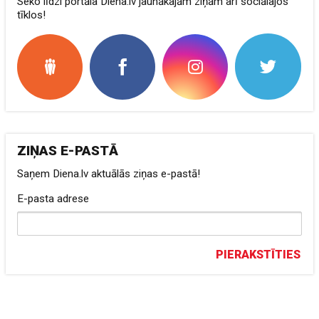
Seko līdzi portāla Diena.lv jaunākajām ziņām arī sociālajos
tīklos!
ZIŅAS E-PASTĀ
Saņem Diena.lv aktuālās ziņas e-pastā!
E-pasta adrese
PIERAKSTĪTIES