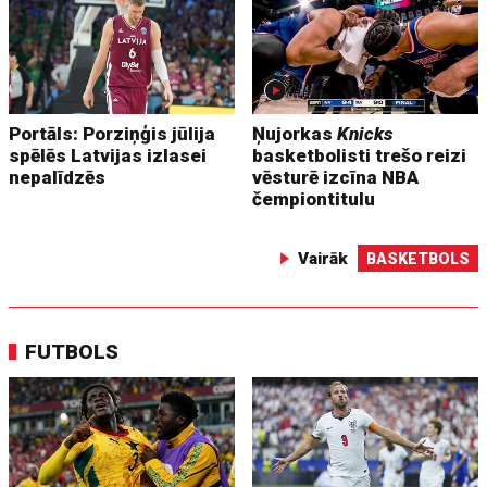
Portāls: Porziņģis jūlija
Ņujorkas
Knicks
spēlēs Latvijas izlasei
basketbolisti trešo reizi
nepalīdzēs
vēsturē izcīna NBA
čempiontitulu
Vairāk
BASKETBOLS
FUTBOLS