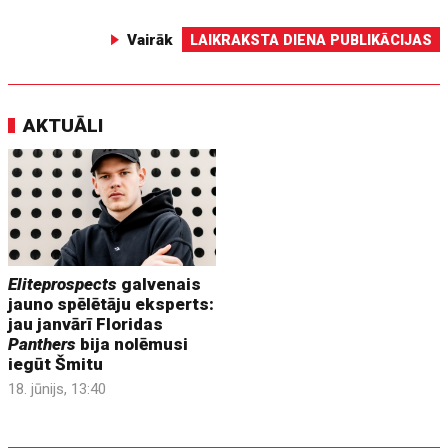
Vairāk
LAIKRAKSTA DIENA PUBLIKĀCIJAS
AKTUĀLI
Eliteprospects
galvenais
jauno spēlētāju eksperts:
jau janvārī Floridas
Panthers
bija nolēmusi
iegūt Šmitu
18. jūnijs, 13:40