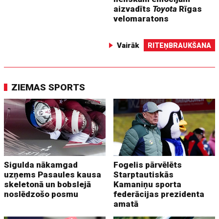
aizvadīts
Toyota
Rīgas
velomaratons
Vairāk
RITEŅBRAUKŠANA
ZIEMAS SPORTS
Sigulda nākamgad
Fogelis pārvēlēts
uzņems Pasaules kausa
Starptautiskās
skeletonā un bobslejā
Kamaniņu sporta
noslēdzošo posmu
federācijas prezidenta
amatā