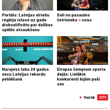
Portāls: Latvijas vīriešu
Soli no pasaules
regbija izlase uz gadu
četrinieka
©
DIENA
diskvalificēta par dalības
spēlēs atsaukšanu
Narajevs labo 24 gadus
Eiropas čempioni sporta
vecu Latvijas rekordu
dejās: Lielākie
peldēšanā
konkurenti bijām paši
sev
Vairāk
CITI