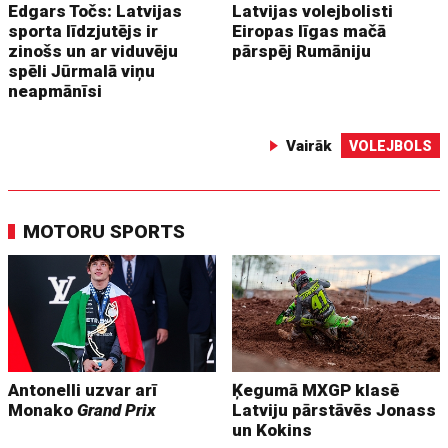
Edgars Točs: Latvijas
Latvijas volejbolisti
sporta līdzjutējs ir
Eiropas līgas mačā
zinošs un ar viduvēju
pārspēj Rumāniju
spēli Jūrmalā viņu
neapmānīsi
Vairāk
VOLEJBOLS
MOTORU SPORTS
Antonelli uzvar arī
Ķegumā MXGP klasē
Monako
Grand Prix
Latviju pārstāvēs Jonass
un Kokins