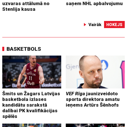
uzvaras attālumā no
saņem NHL apbalvojumu
Stenlija kausa
Vairāk
HOKEJS
BASKETBOLS
Šmits un Žagars Latvijas
VEF Rīga
jaunizveidoto
basketbola izlases
sporta direktora amatu
kandidātu sarakstā
ieņems Artūrs Šēnhofs
dalībai PK kvalifikācijas
spēlēs