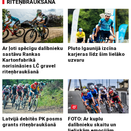
RITEŅBRAUKŠANA
Ar ļoti spēcīgu dalībnieku
Pluto Igaunijā izcīna
sastāvu Rankas
karjeras līdz šim lielāko
Kartonfabrikā
uzvaru
norisināsies LČ gravel
riteņbraukšanā
Latvijā debitēs PK posms
FOTO: Ar kuplu
grants riteņbraukšanā
dalībnieku skaitu un
lieliskām emocijām