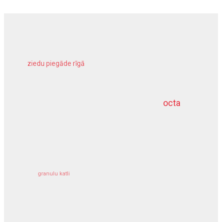
ziedu piegāde rīgā
meliorācijas darbi
octa
dziļurbums
kravu apdrošināšana
granulu katli
siltumsūknis