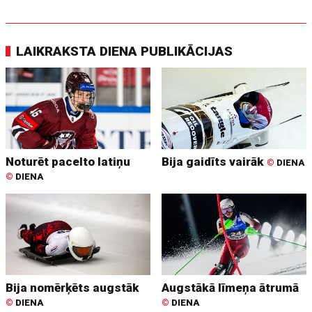
LAIKRAKSTA DIENA PUBLIKĀCIJAS
Noturēt pacelto latiņu
Bija gaidīts vairāk
©
DIENA
©
DIENA
Bija nomērķēts augstāk
Augstākā līmeņa ātrumā
©
DIENA
©
DIENA