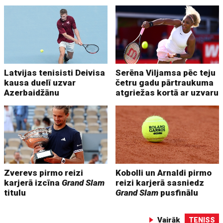
Latvijas tenisisti Deivisa
Serēna Viljamsa pēc teju
kausa duelī uzvar
četru gadu pārtraukuma
Azerbaidžānu
atgriežas kortā ar uzvaru
Zverevs pirmo reizi
Kobolli un Arnaldi pirmo
karjerā izcīna
Grand Slam
reizi karjerā sasniedz
titulu
Grand Slam
pusfinālu
Vairāk
TENISS