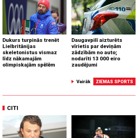
Dukurs turpinās trenēt
Daugavpilī aizturēts
Lielbritānijas
vīrietis par deviņām
skeletonistus vismaz
zādzībām no auto;
līdz nākamajām
nodarīti 13 000 eiro
olimpiskajām spēlēm
zaudējumi
Vairāk
ZIEMAS SPORTS
CITI