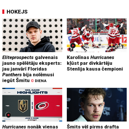
HOKEJS
Eliteprospects
galvenais
Karolīnas
Hurricanes
jauno spēlētāju eksperts:
kļūst par divkārtēju
jau janvārī Floridas
Stenlija kausa čempioni
Panthers
bija nolēmusi
iegūt Šmitu
©
DIENA
Hurricanes
nonāk vienas
Šmits vēl pirms drafta