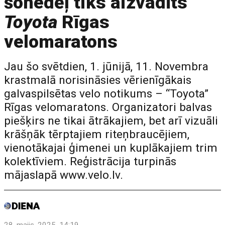
šonedēļ tiks aizvadīts
Toyota
Rīgas
velomaratons
Jau šo svētdien, 1. jūnijā, 11. Novembra
krastmalā norisināsies vērienīgākais
galvaspilsētas velo notikums – “Toyota”
Rīgas velomaratons. Organizatori balvas
piešķirs ne tikai ātrākajiem, bet arī vizuāli
krāšņāk tērptajiem riteņbraucējiem,
vienotākajai ģimenei un kuplākajiem trim
kolektīviem. Reģistrācija turpinās
mājaslapā www.velo.lv.