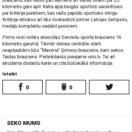
brauciens, kas vedīs pāri Akmens un Vanšu tiltiem pa 5,5
kilometru garo apli. Katra apļa beigās sportisti sacentīsies
par kritērija punktiem, kas radīs papildu sportisko intrigu.
Kritērija ietvaros arī tiks noskaidroti pirmie Latvijas čempioni,
medaļu komplektu sadalot junioriem.
Pirmo reizi notiks atsevišķs Sieviešu sporta brauciens 16
kilometru garumā. Tikmēr dienas centrālie starti
neapšaubāmi būs “Maxima” Ģimeņu brauciens, kam sekos
Tautas brauciens. Pieteikšanās pieejama velo.lv. Tur arī
atrodama distanču karte un cita būtiskākā informācija.
Ieteikt
0
0
SEKO MUMS