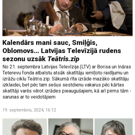
Kalendārs mani sauc, Smiļģis,
Oblomovs... Latvijas Televīzijā rudens
sezonu uzsāk
Teātris.zip
No 21. septembra Latvijas Televīzija (LTV) ar Borisa un Ināras
Teterevu fonda atbalstu atsāk skatītāju iemīļoto raidījumu un
izrāžu ciklu Teātris.zip. Sākumā rīta izrāde mazāko skatītāju
izklaidei, bet pēc tam sešus sestdienu vakarus pēc kārtas
skatītāji varēs vērot izrādes pieaugušajiem, kā arī pirms tām -
sarunas ar to veidotājiem
19. septembris, 2024, 16:12