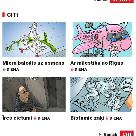
CITI
Miera balodis uz asmens
Ar mīlestību no Rīgas
©
DIENA
©
DIENA
Īres cietumi
Bīstamie zaķi
©
DIENA
©
DIENA
Vairāk
CITI