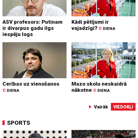
ASV profesors: Putinam
Kādi pētījumi ir
ir divarpus gadu ilgs
vajadzīgi?
©
DIENA
iespēju logs
Cerības uz vienošanos
Mazo skolu neskaidrā
nākotne
©
DIENA
©
DIENA
Vairāk
VIEDOKĻI
SPORTS