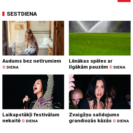
SESTDIENA
Audums bez netīrumiem
Lēnākas spēles ar
ilgākām pauzēm
©
DIENA
©
DIENA
Laikapstākļi festivālam
Zvaigžņu salidojums
nekaitē
grandiozās kāzās
©
DIENA
©
DIENA