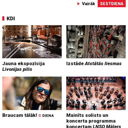
Vairāk
SESTDIENA
KDI
Jauna ekspozīcija
Izstāde
Atstātās liesmas
Livonijas pilis
Braucam tālāk!
Mainīts solists un
©
DIENA
koncerta programma
koncertam
LNSO Mālers