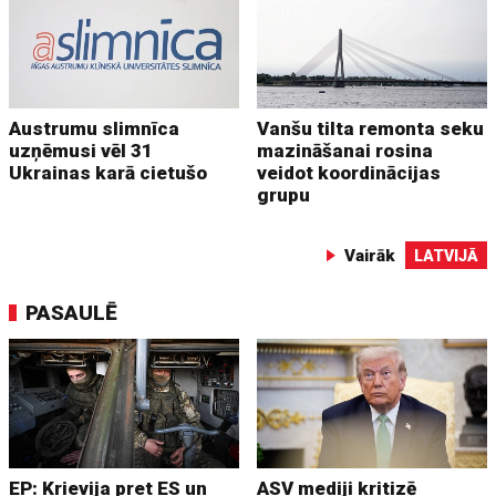
Austrumu slimnīca
Vanšu tilta remonta seku
uzņēmusi vēl 31
mazināšanai rosina
Ukrainas karā cietušo
veidot koordinācijas
grupu
Vairāk
LATVIJĀ
PASAULĒ
EP: Krievija pret ES un
ASV mediji kritizē