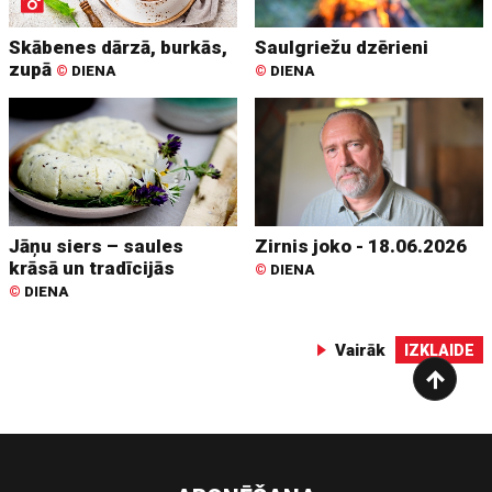
Skābenes dārzā, burkās,
Saulgriežu dzērieni
zupā
©
DIENA
©
DIENA
Jāņu siers – saules
Zirnis joko - 18.06.2026
krāsā un tradīcijās
©
DIENA
©
DIENA
Vairāk
IZKLAIDE