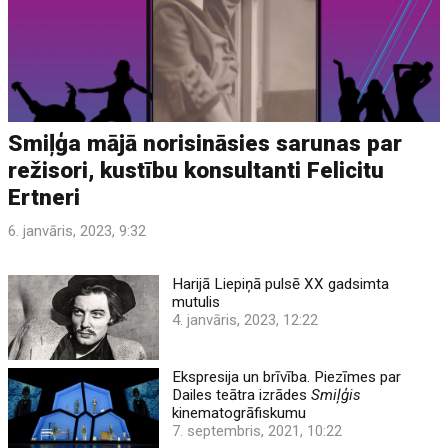
Smiļģa mājā norisināsies sarunas par
režisori, kustību konsultanti Felicitu
Ertneri
6. janvāris, 2023, 9:32
Harijā Liepiņā pulsē XX gadsimta
mutulis
4. janvāris, 2023, 12:22
Ekspresija un brīvība. Piezīmes par
Dailes teātra izrādes
Smiļģis
kinematogrāfiskumu
7. septembris, 2021, 10:22