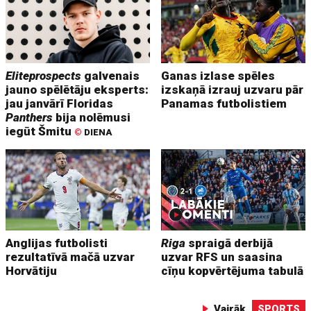
Eliteprospects
galvenais
Ganas izlase spēles
jauno spēlētāju eksperts:
izskaņā izrauj uzvaru pār
jau janvārī Floridas
Panamas futbolistiem
Panthers
bija nolēmusi
iegūt Šmitu
©
DIENA
Anglijas futbolisti
Riga
spraigā derbijā
rezultatīvā mačā uzvar
uzvar RFS un saasina
Horvātiju
cīņu kopvērtējuma tabulā
Vairāk
SPORTS