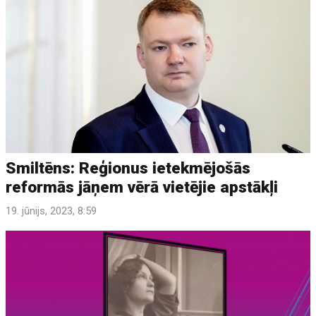
Smiltēns: Reģionus ietekmējošās
reformās jāņem vērā vietējie apstākļi
19. jūnijs, 2023, 8:59