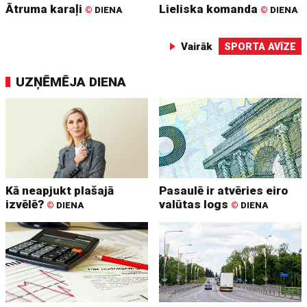
Ātruma karaļi
Lieliska komanda
©
DIENA
©
DIENA
Vairāk
SPORTA AVĪZE
UZŅĒMĒJA DIENA
Kā neapjukt plašajā
Pasaulē ir atvēries eiro
izvēlē?
valūtas logs
©
DIENA
©
DIENA