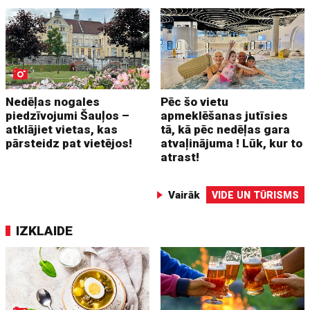
Nedēļas nogales
Pēc šo vietu
piedzīvojumi Šauļos –
apmeklēšanas jutīsies
atklājiet vietas, kas
tā, kā pēc nedēļas gara
pārsteidz pat vietējos!
atvaļinājuma ! Lūk, kur to
atrast!
Vairāk
VIDE UN TŪRISMS
IZKLAIDE