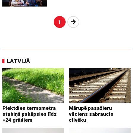
Nākošā
1
LATVIJĀ
Piektdien termometra
Mārupē pasažieru
stabiņš pakāpsies līdz
vilciens sabraucis
+24 grādiem
cilvēku