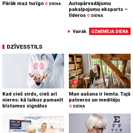
Pārāk maz turīgo
Autopārvadājumu
©
DIENA
pakalpojumu eksports –
līderos
©
DIENA
Vairāk
UZŅĒMĒJA DIENA
DZĪVESSTILS
Kad cieš sirds, cieš arī
Man aušana ir lemta. Tajā
nieres: kā laikus pamanīt
patveros un meditēju
bīstamus signālus
©
DIENA