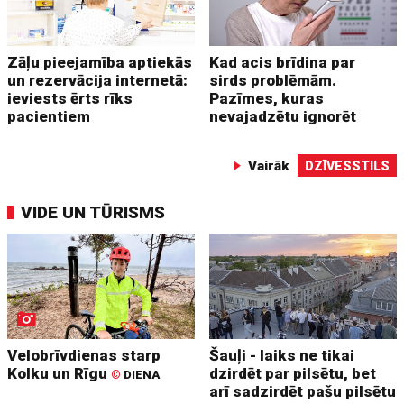
Zāļu pieejamība aptiekās
Kad acis brīdina par
un rezervācija internetā:
sirds problēmām.
ieviests ērts rīks
Pazīmes, kuras
pacientiem
nevajadzētu ignorēt
Vairāk
DZĪVESSTILS
VIDE UN TŪRISMS
Velobrīvdienas starp
Šauļi - laiks ne tikai
Kolku un Rīgu
dzirdēt par pilsētu, bet
©
DIENA
arī sadzirdēt pašu pilsētu