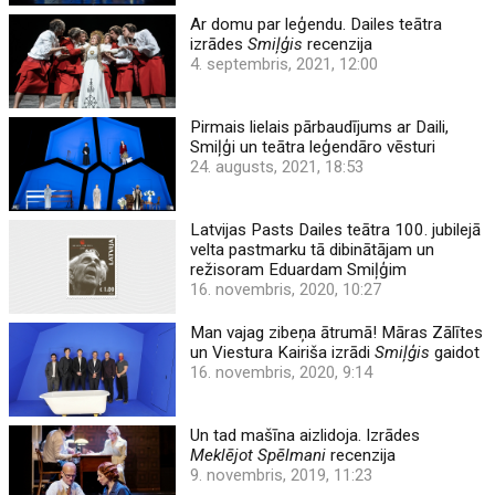
Ar domu par leģendu. Dailes teātra
izrādes
Smiļģis
recenzija
4. septembris, 2021, 12:00
Pirmais lielais pārbaudījums ar Daili,
Smiļģi un teātra leģendāro vēsturi
24. augusts, 2021, 18:53
Latvijas Pasts Dailes teātra 100. jubilejā
velta pastmarku tā dibinātājam un
režisoram Eduardam Smiļģim
16. novembris, 2020, 10:27
Man vajag zibeņa ātrumā! Māras Zālītes
un Viestura Kairiša izrādi
Smiļģis
gaidot
16. novembris, 2020, 9:14
Un tad mašīna aizlidoja. Izrādes
Meklējot Spēlmani
recenzija
9. novembris, 2019, 11:23