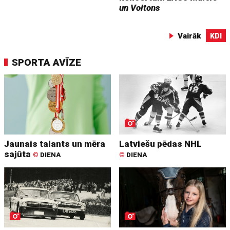
un Voltons
Vairāk
KDI
SPORTA AVĪZE
Jaunais talants un mēra
Latviešu pēdas NHL
sajūta
©
DIENA
©
DIENA