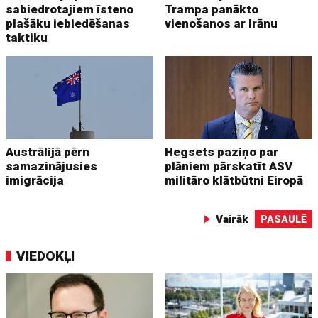
sabiedrotajiem īsteno
Trampa panākto
plašāku iebiedēšanas
vienošanos ar Irānu
taktiku
Austrālijā pērn
Hegsets paziņo par
samazinājusies
plāniem pārskatīt ASV
imigrācija
militāro klātbūtni Eiropā
Vairāk
PASAULĒ
VIEDOKĻI