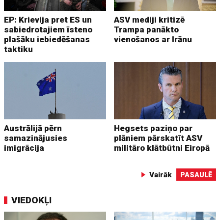
EP: Krievija pret ES un
ASV mediji kritizē
sabiedrotajiem īsteno
Trampa panākto
plašāku iebiedēšanas
vienošanos ar Irānu
taktiku
Austrālijā pērn
Hegsets paziņo par
samazinājusies
plāniem pārskatīt ASV
imigrācija
militāro klātbūtni Eiropā
Vairāk
PASAULĒ
VIEDOKĻI