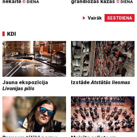
nekaitē
grandiozās kāzās
©
DIENA
©
DIENA
Vairāk
SESTDIENA
KDI
Jauna ekspozīcija
Izstāde
Atstātās liesmas
Livonijas pilis