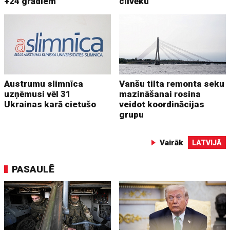
+24 grādiem
cilvēku
Austrumu slimnīca
Vanšu tilta remonta seku
uzņēmusi vēl 31
mazināšanai rosina
Ukrainas karā cietušo
veidot koordinācijas
grupu
Vairāk
LATVIJĀ
PASAULĒ