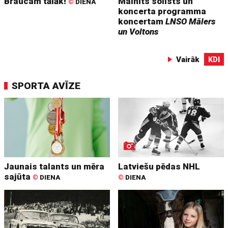
Braucam tālāk!
Mainīts solists un
©
DIENA
koncerta programma
koncertam
LNSO Mālers
un Voltons
Vairāk
KDI
SPORTA AVĪZE
Jaunais talants un mēra
Latviešu pēdas NHL
sajūta
©
DIENA
©
DIENA