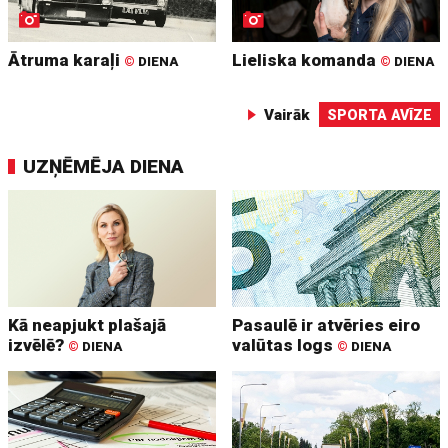
Ātruma karaļi
Lieliska komanda
©
DIENA
©
DIENA
Vairāk
SPORTA AVĪZE
UZŅĒMĒJA DIENA
Kā neapjukt plašajā
Pasaulē ir atvēries eiro
izvēlē?
valūtas logs
©
DIENA
©
DIENA