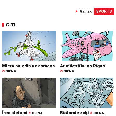
Vairāk
SPORTS
CITI
Miera balodis uz asmens
Ar mīlestību no Rīgas
©
DIENA
©
DIENA
Īres cietumi
Bīstamie zaķi
©
DIENA
©
DIENA