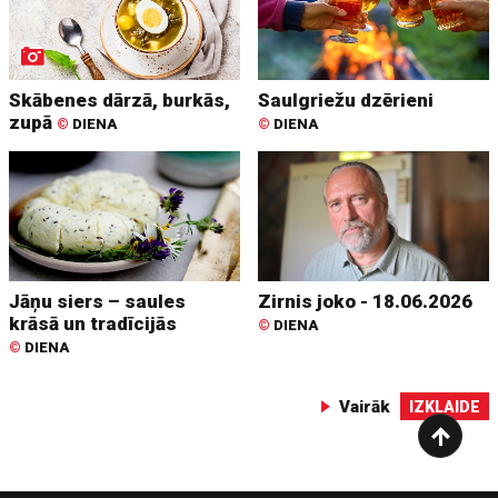
Skābenes dārzā, burkās,
Saulgriežu dzērieni
zupā
©
DIENA
©
DIENA
Jāņu siers – saules
Zirnis joko - 18.06.2026
krāsā un tradīcijās
©
DIENA
©
DIENA
Vairāk
IZKLAIDE