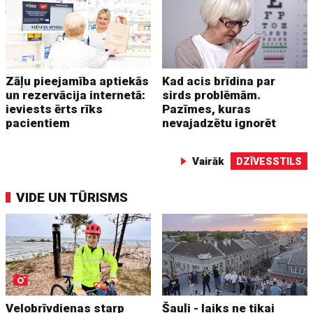
Zāļu pieejamība aptiekās
Kad acis brīdina par
un rezervācija internetā:
sirds problēmām.
ieviests ērts rīks
Pazīmes, kuras
pacientiem
nevajadzētu ignorēt
Vairāk
DZĪVESSTILS
VIDE UN TŪRISMS
Velobrīvdienas starp
Šauļi - laiks ne tikai