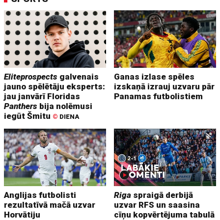
Eliteprospects
galvenais
Ganas izlase spēles
jauno spēlētāju eksperts:
izskaņā izrauj uzvaru pār
jau janvārī Floridas
Panamas futbolistiem
Panthers
bija nolēmusi
iegūt Šmitu
©
DIENA
Anglijas futbolisti
Riga
spraigā derbijā
rezultatīvā mačā uzvar
uzvar RFS un saasina
Horvātiju
cīņu kopvērtējuma tabulā