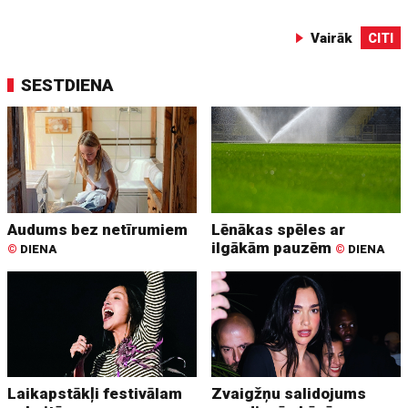
Vairāk
CITI
SESTDIENA
Audums bez netīrumiem
Lēnākas spēles ar
ilgākām pauzēm
©
DIENA
©
DIENA
Laikapstākļi festivālam
Zvaigžņu salidojums