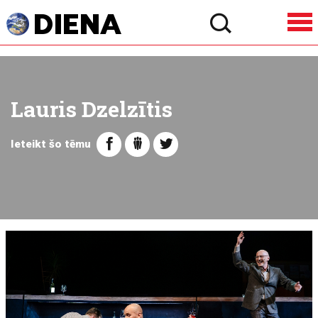
Lauris Dzelzītis
Ieteikt šo tēmu