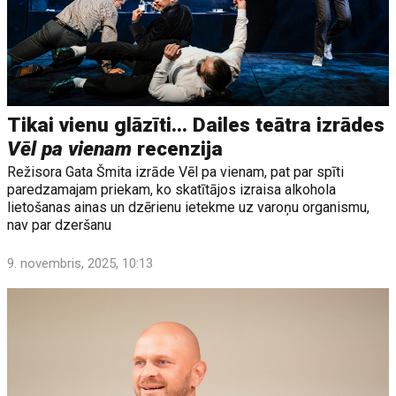
Tikai vienu glāzīti... Dailes teātra izrādes
Vēl pa vienam
recenzija
Režisora Gata Šmita izrāde Vēl pa vienam, pat par spīti
paredzamajam priekam, ko skatītājos izraisa alkohola
lietošanas ainas un dzērienu ietekme uz varoņu organismu,
nav par dzeršanu
9. novembris, 2025, 10:13