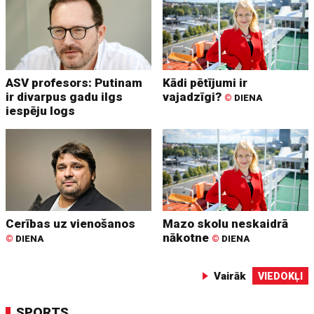
ASV profesors: Putinam
Kādi pētījumi ir
ir divarpus gadu ilgs
vajadzīgi?
©
DIENA
iespēju logs
Cerības uz vienošanos
Mazo skolu neskaidrā
nākotne
©
DIENA
©
DIENA
Vairāk
VIEDOKĻI
SPORTS