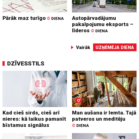
Pārāk maz turīgo
Autopārvadājumu
©
DIENA
pakalpojumu eksports –
līderos
©
DIENA
Vairāk
UZŅĒMĒJA DIENA
DZĪVESSTILS
Kad cieš sirds, cieš arī
Man aušana ir lemta. Tajā
nieres: kā laikus pamanīt
patveros un meditēju
bīstamus signālus
©
DIENA