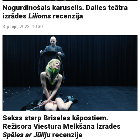
Nogurdinošais karuselis. Dailes teātra
izrādes
Lilioms
recenzija
3. jūnijs, 2023, 10:30
Sekss starp Briseles kāpostiem.
Režisora Viestura Meikšāna izrādes
Spēles ar Jūliju
recenzija