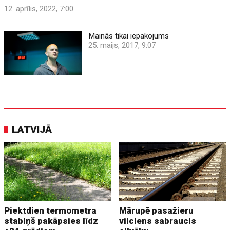
12. aprīlis, 2022, 7:00
Mainās tikai iepakojums
25. maijs, 2017, 9:07
LATVIJĀ
Piektdien termometra
Mārupē pasažieru
stabiņš pakāpsies līdz
vilciens sabraucis