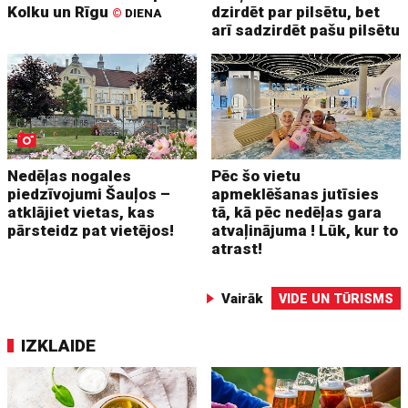
Kolku un Rīgu
dzirdēt par pilsētu, bet
©
DIENA
arī sadzirdēt pašu pilsētu
Nedēļas nogales
Pēc šo vietu
piedzīvojumi Šauļos –
apmeklēšanas jutīsies
atklājiet vietas, kas
tā, kā pēc nedēļas gara
pārsteidz pat vietējos!
atvaļinājuma ! Lūk, kur to
atrast!
Vairāk
VIDE UN TŪRISMS
IZKLAIDE