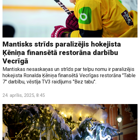
Mantisks strīds paralizējis hokejista
Ķēniņa finansētā restorāna darbību
Vecrīgā
Mantiskas nesaskaņas un strīds par telpu nomu ir paralizējis
hokejista Ronalda Ķēniņa finansētā Vecrīgas restorāna "Table
7" darbību, vēstīja TV3 raidījums "Bez tabu".
24. aprīlis, 2025, 8:45