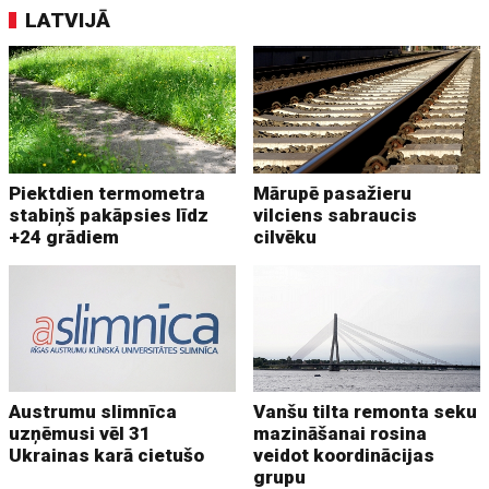
LATVIJĀ
Piektdien termometra
Mārupē pasažieru
stabiņš pakāpsies līdz
vilciens sabraucis
+24 grādiem
cilvēku
Austrumu slimnīca
Vanšu tilta remonta seku
uzņēmusi vēl 31
mazināšanai rosina
Ukrainas karā cietušo
veidot koordinācijas
grupu