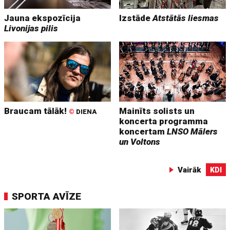
Jauna ekspozīcija
Izstāde
Atstātās liesmas
Livonijas pilis
Braucam tālāk!
Mainīts solists un
©
DIENA
koncerta programma
koncertam
LNSO Mālers
un Voltons
Vairāk
KDI
SPORTA AVĪZE