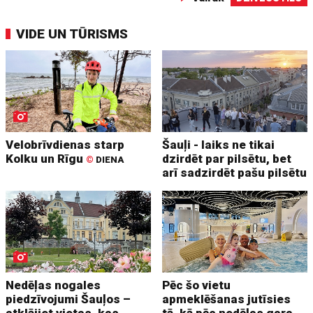
VIDE UN TŪRISMS
Velobrīvdienas starp
Šauļi - laiks ne tikai
Kolku un Rīgu
dzirdēt par pilsētu, bet
©
DIENA
arī sadzirdēt pašu pilsētu
Nedēļas nogales
Pēc šo vietu
piedzīvojumi Šauļos –
apmeklēšanas jutīsies
atklājiet vietas, kas
tā, kā pēc nedēļas gara