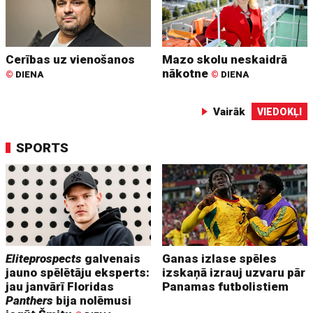
Cerības uz vienošanos
Mazo skolu neskaidrā
nākotne
©
DIENA
©
DIENA
Vairāk
VIEDOKĻI
SPORTS
Eliteprospects
galvenais
Ganas izlase spēles
jauno spēlētāju eksperts:
izskaņā izrauj uzvaru pār
jau janvārī Floridas
Panamas futbolistiem
Panthers
bija nolēmusi