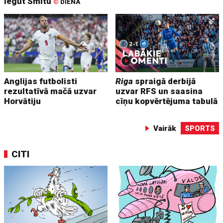
iegūt Šmitu
©
DIENA
Anglijas futbolisti
Riga
spraigā derbijā
rezultatīvā mačā uzvar
uzvar RFS un saasina
Horvātiju
cīņu kopvērtējuma tabulā
Vairāk
SPORTS
CITI