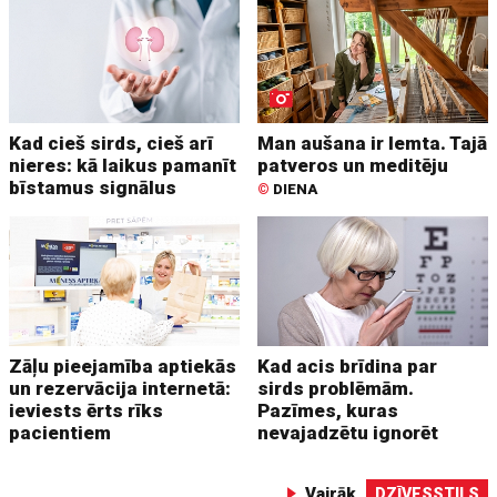
Kad cieš sirds, cieš arī
Man aušana ir lemta. Tajā
nieres: kā laikus pamanīt
patveros un meditēju
bīstamus signālus
©
DIENA
Zāļu pieejamība aptiekās
Kad acis brīdina par
un rezervācija internetā:
sirds problēmām.
ieviests ērts rīks
Pazīmes, kuras
pacientiem
nevajadzētu ignorēt
Vairāk
DZĪVESSTILS