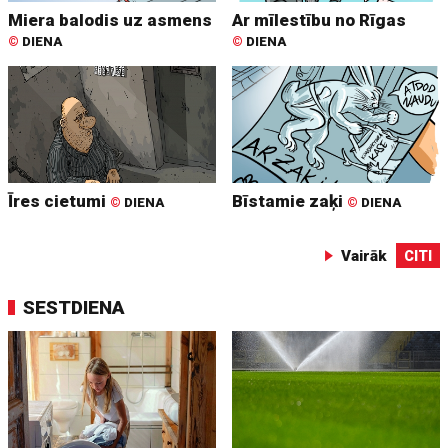
Miera balodis uz asmens
Ar mīlestību no Rīgas
©
DIENA
©
DIENA
Īres cietumi
Bīstamie zaķi
©
DIENA
©
DIENA
Vairāk
CITI
SESTDIENA