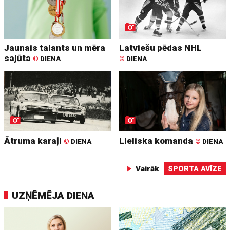
Jaunais talants un mēra
Latviešu pēdas NHL
sajūta
©
DIENA
©
DIENA
Ātruma karaļi
Lieliska komanda
©
DIENA
©
DIENA
Vairāk
SPORTA AVĪZE
UZŅĒMĒJA DIENA