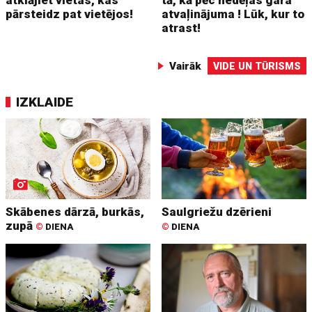
pārsteidz pat vietējos!
atvaļinājuma ! Lūk, kur to
atrast!
Vairāk
VIDE UN TŪRISMS
IZKLAIDE
Skābenes dārzā, burkās,
Saulgriežu dzērieni
zupā
©
DIENA
©
DIENA