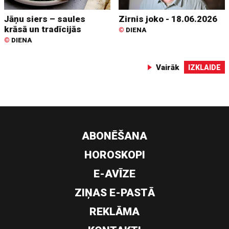
Jāņu siers – saules
Zirnis joko - 18.06.2026
krāsā un tradīcijās
©
DIENA
©
DIENA
Vairāk
IZKLAIDE
ABONĒŠANA
HOROSKOPI
E-AVĪZE
ZIŅAS E-PASTĀ
REKLĀMA