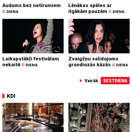
Audums bez netīrumiem
Lēnākas spēles ar
ilgākām pauzēm
©
DIENA
©
DIENA
Laikapstākļi festivālam
Zvaigžņu salidojums
nekaitē
grandiozās kāzās
©
DIENA
©
DIENA
Vairāk
SESTDIENA
KDI