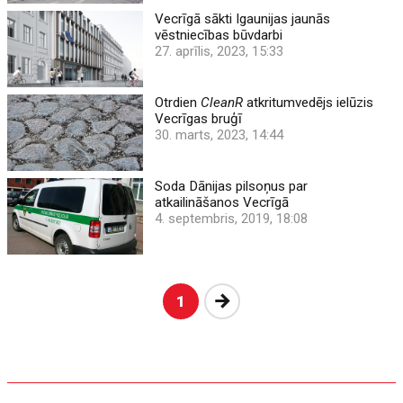
Vecrīgā sākti Igaunijas jaunās
vēstniecības būvdarbi
27. aprīlis, 2023, 15:33
Otrdien
CleanR
atkritumvedējs ielūzis
Vecrīgas bruģī
30. marts, 2023, 14:44
Soda Dānijas pilsoņus par
atkailināšanos Vecrīgā
4. septembris, 2019, 18:08
Nākošā
1