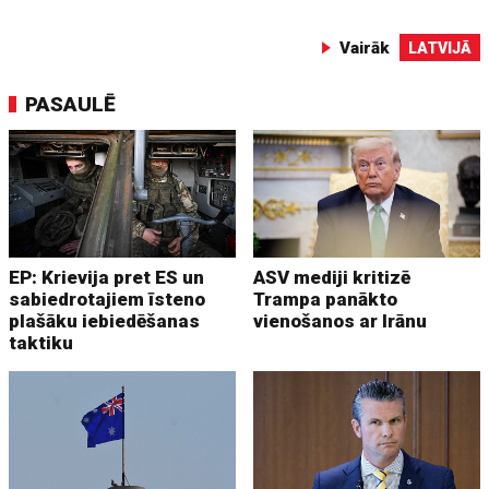
Vairāk
LATVIJĀ
PASAULĒ
EP: Krievija pret ES un
ASV mediji kritizē
sabiedrotajiem īsteno
Trampa panākto
plašāku iebiedēšanas
vienošanos ar Irānu
taktiku