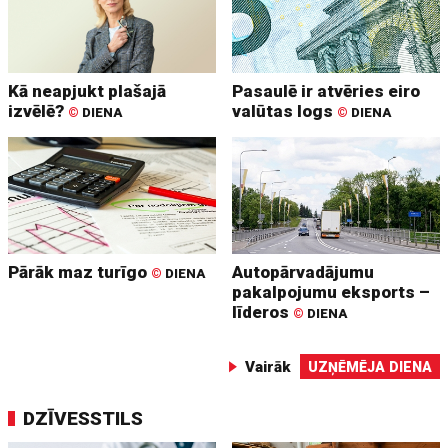
Kā neapjukt plašajā
Pasaulē ir atvēries eiro
izvēlē?
valūtas logs
©
DIENA
©
DIENA
Pārāk maz turīgo
Autopārvadājumu
©
DIENA
pakalpojumu eksports –
līderos
©
DIENA
Vairāk
UZŅĒMĒJA DIENA
DZĪVESSTILS