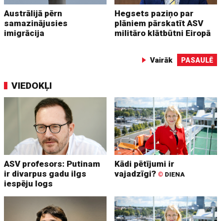
Austrālijā pērn
Hegsets paziņo par
samazinājusies
plāniem pārskatīt ASV
imigrācija
militāro klātbūtni Eiropā
Vairāk
PASAULĒ
VIEDOKĻI
ASV profesors: Putinam
Kādi pētījumi ir
ir divarpus gadu ilgs
vajadzīgi?
©
DIENA
iespēju logs