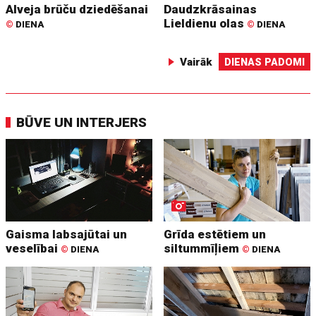
Alveja brūču dziedēšanai
Daudzkrāsainas
Lieldienu olas
©
DIENA
©
DIENA
Vairāk
DIENAS PADOMI
BŪVE UN INTERJERS
Gaisma labsajūtai un
Grīda estētiem un
veselībai
siltummīļiem
©
DIENA
©
DIENA