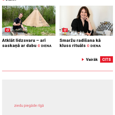
Atklāt līdzsvaru – arī
Smaržu radīšana kā
saskaņā ar dabu
kluss rituāls
©
DIENA
©
DIENA
Vairāk
CITS
ziedu piegāde rīgā
meliorācijas darbi