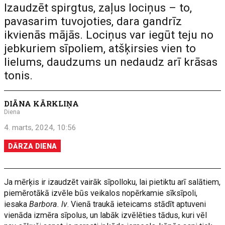
Izaudzēt spirgtus, zaļus lociņus – to,
pavasarim tuvojoties, dara gandrīz
ikvienās mājās. Lociņus var iegūt teju no
jebkuriem sīpoliem, atšķirsies vien to
lielums, daudzums un nedaudz arī krāsas
tonis.
DIĀNA KĀRKLIŅA
Diena
4. marts, 2024, 10:56
DĀRZA DIENA
Ja mērķis ir izaudzēt vairāk sīpolloku, lai pietiktu arī salātiem,
piemērotākā izvēle būs veikalos nopērkamie sīksīpoli,
iesaka
Barbora. lv
. Vienā traukā ieteicams stādīt aptuveni
vienāda izmēra sīpolus, un labāk izvēlēties tādus, kuri vēl