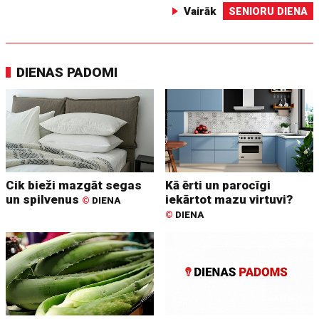
Vairāk
SENIORU DIENA
DIENAS PADOMI
Cik bieži mazgāt segas
Kā ērti un parocīgi
un spilvenus
iekārtot mazu virtuvi?
©
DIENA
©
DIENA