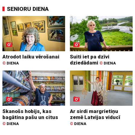
SENIORU DIENA
Atrodot laiku vērošanai
Suiti iet pa dzīvi
dziedādami
©
DIENA
©
DIENA
Skanošs hobijs, kas
Ar sirdi margrietiņu
bagātina pašu un citus
zemē Latvijas viducī
©
DIENA
©
DIENA