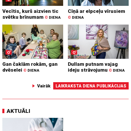
Vecītis, kurš aizvien tic
Cīņā ar elpceļu vīrusiem
svētku brīnumam
©
DIENA
©
DIENA
Gan čaklām rokām, gan
Dullam putnam vajag
dvēselei
ideju strāvojumu
©
DIENA
©
DIENA
Vairāk
LAIKRAKSTA DIENA PUBLIKĀCIJAS
AKTUĀLI