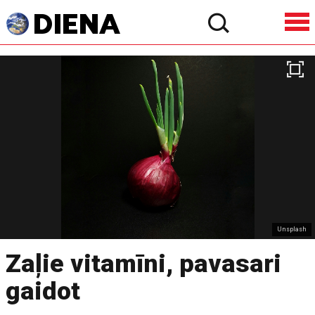
Unsplash
Zaļie vitamīni, pavasari
gaidot