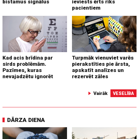
bīstamus signālus
ieviests ērts rīks
pacientiem
Kad acis brīdina par
Turpmāk vienuviet varēs
sirds problēmām.
pierakstīties pie ārsta,
Pazīmes, kuras
apskatīt analīzes un
nevajadzētu ignorēt
rezervēt zāles
Vairāk
VESELĪBA
DĀRZA DIENA