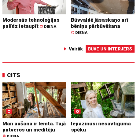
Modernās tehnoloģijas
Būvvaldē jāsaskaņo arī
palīdz ietaupīt
bēniņu pārbūvēšana
©
DIENA
©
DIENA
Vairāk
BŪVE UN INTERJERS
CITS
Man aušana ir lemta. Tajā
Iepazinusi nesavtīguma
patveros un meditēju
spēku
©
DIENA