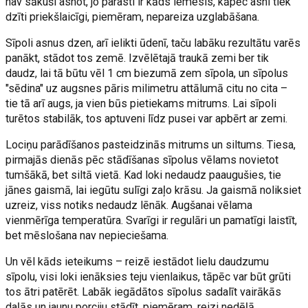
nav sākuši asnot, jo parasti ir kāds iemesls, kāpēc asni tiek
dzīti priekšlaicīgi, piemēram, nepareiza uzglabāšana.
Sīpoli asnus dzen, arī ielikti ūdenī, taču labāku rezultātu varēs
panākt, stādot tos zemē. Izvēlētajā traukā zemi ber tik
daudz, lai tā būtu vēl 1 cm biezumā zem sīpola, un sīpolus
"sēdina" uz augsnes pāris milimetru attālumā citu no cita –
tie tā arī augs, ja vien būs pietiekams mitrums. Lai sīpoli
turētos stabilāk, tos aptuveni līdz pusei var apbērt ar zemi.
Lociņu parādīšanos pasteidzinās mitrums un siltums. Tiesa,
pirmajās dienās pēc stādīšanas sīpolus vēlams novietot
tumšākā, bet siltā vietā. Kad loki nedaudz paaugušies, tie
jānes gaismā, lai iegūtu sulīgi zaļo krāsu. Ja gaismā noliksiet
uzreiz, viss notiks nedaudz lēnāk. Augšanai vēlama
vienmērīga temperatūra. Svarīgi ir regulāri un pamatīgi laistīt,
bet mēslošana nav nepieciešama.
Un vēl kāds ieteikums – reizē iestādot lielu daudzumu
sīpolu, visi loki ienāksies teju vienlaikus, tāpēc var būt grūti
tos ātri patērēt. Labāk iegādātos sīpolus sadalīt vairākās
daļās un jaunu porciju stādīt, piemēram, reizi nedēļā.