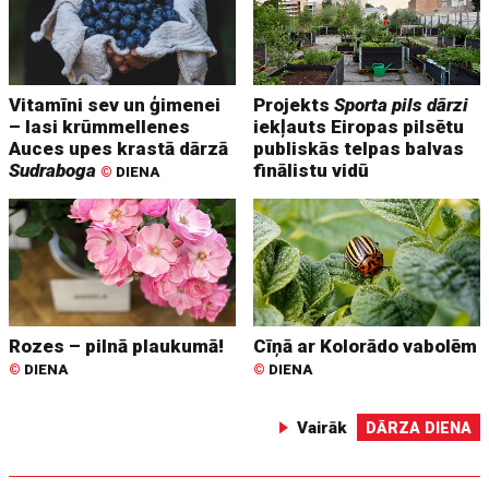
Vitamīni sev un ģimenei
Projekts
Sporta pils dārzi
– lasi krūmmellenes
iekļauts Eiropas pilsētu
Auces upes krastā dārzā
publiskās telpas balvas
Sudraboga
finālistu vidū
©
DIENA
Rozes – pilnā plaukumā!
Cīņā ar Kolorādo vabolēm
©
DIENA
©
DIENA
Vairāk
DĀRZA DIENA