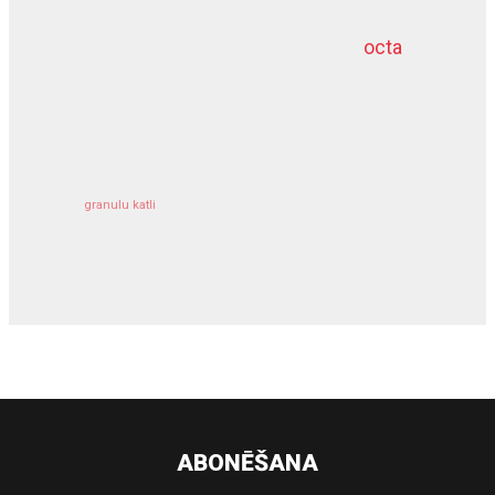
octa
dziļurbums
kravu apdrošināšana
granulu katli
siltumsūknis
ABONĒŠANA