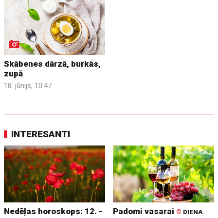
Skābenes dārzā, burkās,
zupā
18. jūnijs, 10:47
INTERESANTI
Nedēļas horoskops: 12. -
Padomi vasarai
©
DIENA