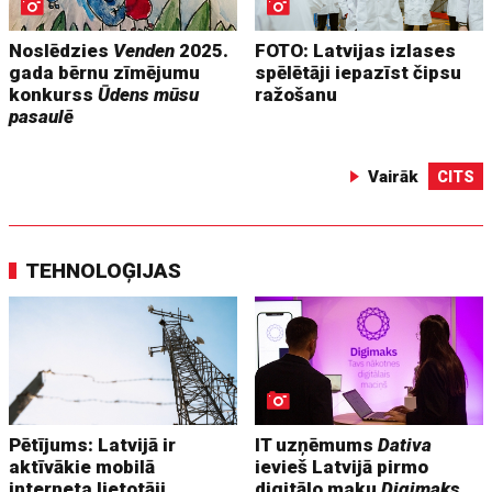
Noslēdzies
Venden
2025.
FOTO: Latvijas izlases
gada bērnu zīmējumu
spēlētāji iepazīst čipsu
konkurss
Ūdens mūsu
ražošanu
pasaulē
Vairāk
CITS
TEHNOLOĢIJAS
Pētījums: Latvijā ir
IT uzņēmums
Dativa
aktīvākie mobilā
ievieš Latvijā pirmo
interneta lietotāji
digitālo maku
Digimaks