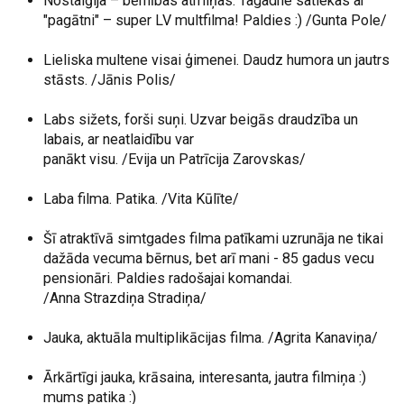
Nostalģija – bērnības atmiņas. Tagadne satiekas ar
"pagātni" – super LV multfilma! Paldies :) /Gunta Pole/
Lieliska multene visai ģimenei. Daudz humora un jautrs
stāsts. /Jānis Polis/
Labs sižets, forši suņi. Uzvar beigās draudzība un
labais, ar neatlaidību var
panākt visu. /Evija un Patrīcija Zarovskas/
Laba filma. Patika. /Vita Kūlīte/
Šī atraktīvā simtgades filma patīkami uzrunāja ne tikai
dažāda vecuma bērnus, bet arī mani - 85 gadus vecu
pensionāri. Paldies radošajai komandai.
/Anna Strazdiņa Stradiņa/
Jauka, aktuāla multiplikācijas filma. /Agrita Kanaviņa/
Ārkārtīgi jauka, krāsaina, interesanta, jautra filmiņa :)
mums patika :)