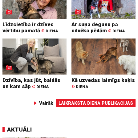
Līdzcietība ir dzīves
Ar suņa degunu pa
vērtību pamatā
cilvēka pēdām
©
DIENA
©
DIENA
Dzīvība, kas jūt, baidās
Kā uzvedas laimīgs kaķis
un kam sāp
©
DIENA
©
DIENA
Vairāk
LAIKRAKSTA DIENA PUBLIKĀCIJAS
AKTUĀLI