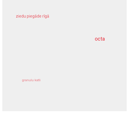
ziedu piegāde rīgā
meliorācijas darbi
octa
dziļurbums
kravu apdrošināšana
granulu katli
siltumsūknis