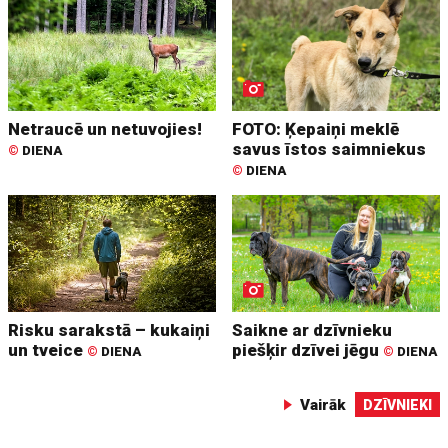
Netraucē un netuvojies!
FOTO: Ķepaiņi meklē
savus īstos saimniekus
©
DIENA
©
DIENA
Risku sarakstā – kukaiņi
Saikne ar dzīvnieku
un tveice
piešķir dzīvei jēgu
©
DIENA
©
DIENA
Vairāk
DZĪVNIEKI