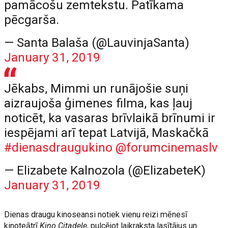
pamācošu zemtekstu. Patīkama
pēcgarša.
— Santa Balaša (@LauvinjaSanta)
January 31, 2019
Jēkabs, Mimmi un runājošie suņi
aizraujoša ģimenes filma, kas ļauj
noticēt, ka vasaras brīvlaikā brīnumi ir
iespējami arī tepat Latvijā, Maskačkā
#dienasdraugukino
@forumcinemaslv
— Elizabete Kalnozola (@ElizabeteK)
January 31, 2019
Dienas draugu kinoseansi notiek vienu reizi mēnesī
kinoteātrī
Kino Citadele
, pulcējot laikraksta lasītājus un