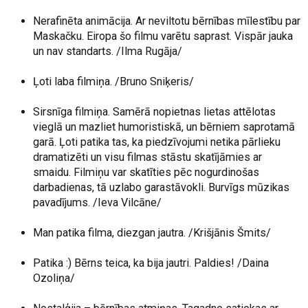
Nerafinēta animācija. Ar neviltotu bērnības mīlestību par
Maskačku. Eiropa šo filmu varētu saprast. Vispār jauka
un nav standarts. /Ilma Rugāja/
Ļoti laba filmiņa. /Bruno Sniķeris/
Sirsnīga filmiņa. Samērā nopietnas lietas attēlotas
vieglā un mazliet humoristiskā, un bērniem saprotamā
garā. Ļoti patika tas, ka piedzīvojumi netika pārlieku
dramatizēti un visu filmas stāstu skatījāmies ar
smaidu. Filmiņu var skatīties pēc nogurdinošas
darbadienas, tā uzlabo garastāvokli. Burvīgs mūzikas
pavadījums. /Ieva Vilcāne/
Man patika filma, diezgan jautra. /Krišjānis Šmits/
Patika :) Bērns teica, ka bija jautri. Paldies! /Daina
Ozoliņa/