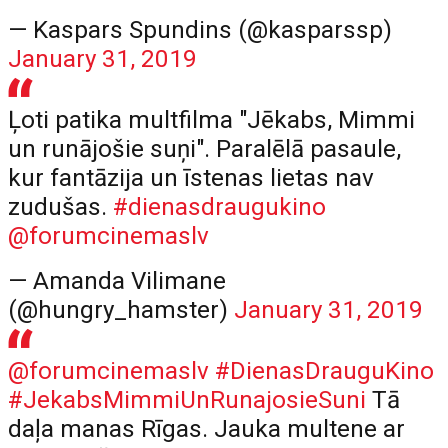
— Kaspars Spundins (@kasparssp)
January 31, 2019
Ļoti patika multfilma "Jēkabs, Mimmi
un runājošie suņi". Paralēlā pasaule,
kur fantāzija un īstenas lietas nav
zudušas.
#dienasdraugukino
@forumcinemaslv
— Amanda Vilimane
(@hungry_hamster)
January 31, 2019
@forumcinemaslv
#DienasDrauguKino
#JekabsMimmiUnRunajosieSuni
Tā
daļa manas Rīgas. Jauka multene ar