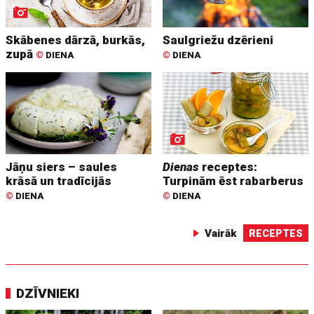
Skābenes dārzā, burkās,
Saulgriežu dzērieni
zupā
©
DIENA
©
DIENA
Jāņu siers – saules
Dienas
receptes:
krāsā un tradīcijās
Turpinām ēst rabarberus
©
DIENA
©
DIENA
Vairāk
RECEPTES
DZĪVNIEKI