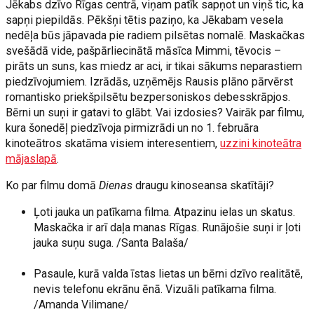
Jēkabs dzīvo Rīgas centrā, viņam patīk sapņot un viņš tic, ka
sapņi piepildās. Pēkšņi tētis paziņo, ka Jēkabam vesela
nedēļa būs jāpavada pie radiem pilsētas nomalē. Maskačkas
svešādā vide, pašpārliecinātā māsīca Mimmi, tēvocis –
pirāts un suns, kas miedz ar aci, ir tikai sākums neparastiem
piedzīvojumiem. Izrādās, uzņēmējs Rausis plāno pārvērst
romantisko priekšpilsētu bezpersoniskos debesskrāpjos.
Bērni un suņi ir gatavi to glābt. Vai izdosies? Vairāk par filmu,
kura šonedēļ piedzīvoja pirmizrādi un no 1. februāra
kinoteātros skatāma visiem interesentiem,
uzzini kinoteātra
mājaslapā
.
Ko par filmu domā
Dienas
draugu kinoseansa skatītāji?
Ļoti jauka un patīkama filma. Atpazinu ielas un skatus.
Maskačka ir arī daļa manas Rīgas. Runājošie suņi ir ļoti
jauka suņu suga. /Santa Balaša/
Pasaule, kurā valda īstas lietas un bērni dzīvo realitātē,
nevis telefonu ekrānu ēnā. Vizuāli patīkama filma.
/Amanda Vilimane/