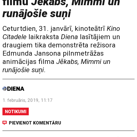
filmu
Jēkabs, Mimmi un
runājošie suņi
Ceturtdien, 31. janvārī, kinoteātrī
Kino
Citadele
laikraksta
Diena
lasītājiem un
draugiem tika demonstrēta režisora
Edmunda Jansona pilnmetrāžas
animācijas filma
Jēkabs, Mimmi un
runājošie suņi
.
1. februāris, 2019, 11:17
NOTIKUMI
PIEVIENOT KOMENTĀRU