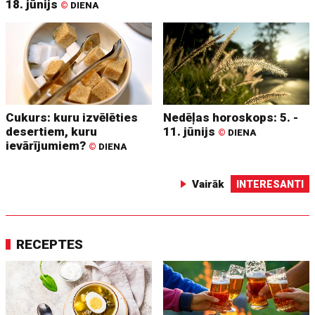
18. jūnijs
©
DIENA
Cukurs: kuru izvēlēties
Nedēļas horoskops: 5. -
desertiem, kuru
11. jūnijs
©
DIENA
ievārījumiem?
©
DIENA
Vairāk
INTERESANTI
RECEPTES