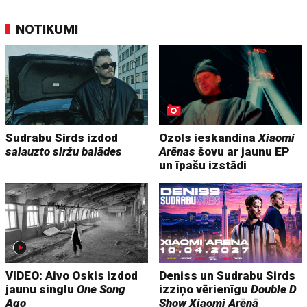
NOTIKUMI
Sudrabu Sirds izdod
Ozols ieskandina
Xiaomi
salauzto siržu balādes
Arēnas
šovu ar jaunu EP
un īpašu izstādi
VIDEO: Aivo Oskis izdod
Deniss un Sudrabu Sirds
jaunu singlu
One Song
izziņo vērienīgu
Double D
Ago
Show
Xiaomi Arēnā