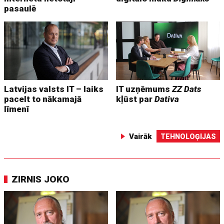
pasaulē
Latvijas valsts IT – laiks
IT uzņēmums
ZZ Dats
pacelt to nākamajā
kļūst par
Dativa
līmenī
Vairāk
TEHNOLOĢIJAS
ZIRNIS JOKO