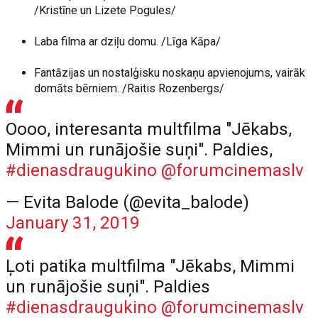
/Kristīne un Lizete Pogules/
Laba filma ar dziļu domu. /Līga Kāpa/
Fantāzijas un nostalģisku noskaņu apvienojums, vairāk
domāts bērniem. /Raitis Rozenbergs/
Oooo, interesanta multfilma "Jēkabs,
Mimmi un runājošie suņi". Paldies,
#dienasdraugukino
@forumcinemaslv
— Evita Balode (@evita_balode)
January 31, 2019
Ļoti patika multfilma "Jēkabs, Mimmi
un runājošie suņi". Paldies
#dienasdraugukino
@forumcinemaslv