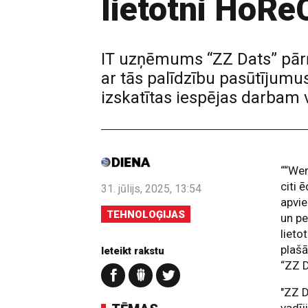
lietotni HoRe
IT uzņēmums “ZZ Dats” pārņ
ar tās palīdzību pasūtījumus
izskatītas iespējas darbam v
““Wen
citi 
31. jūlijs, 2025, 13:54
apvie
TEHNOLOĢIJAS
un pe
lieto
plašā
Ieteikt rakstu
“ZZ D
"ZZ D