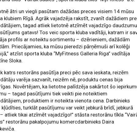
otnē ātri un viegli pasūtam dažādas preces visiem 14 mūsu
a klubiem Rīgā. Agrāk vajadzēja rakstīt, zvanīt dažādiem pr
dātājiem, tagad atliek lietotnē atzīmēt vajadzīgo daudzum
sūtījums gatavs! Tos veic sporta kluba vadītāji, katram ir sa
tāja profils ar noteiktu sortimentu – dzērieniem, dažādām
ām. Priecājamies, ka mūsu pieredzi pārņēmuši arī kolēģi
ijā,” atzīst sporta kluba “MyFitness Galleria Riga” vadītāja
īne Sloka.
k katrs restorāns pasūtīja preci pēc sava ieskata, reizēm
dātāju varēja sazvanīt, reizēm nē, produktu cenas bija
rīgas. Novērtējam, ka lietotne palīdzēja sakārtot šo iepirku
mu – tagad pasūtījumi tiek veikti pie noteiktiem
dātājiem, produktiem ir noteikta vienota cena. Darbinieks
 kļūdīties, turklāt pasūtījumu var veikt jebkurā brīdī, jebkurā
 – atliek tikai atzīmēt vajadzīgo!” stāsta restorānu tīkla “Vair
es” restorānu pakalpojumu komercdarbinieks Daira
keviča.