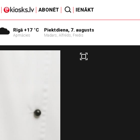
ABONĒT
IENĀKT
Rīgā +17 °C
Piektdiena, 7. augusts
Apmācies
Madars, Alfrēds, Fredis