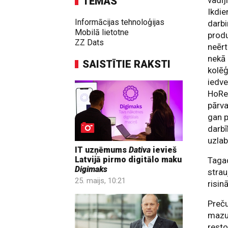
TĒMAS
vadī
Ikdie
Informācijas tehnoloģijas
darbi
Mobilā lietotne
produ
ZZ Dats
neērt
nekā
SAISTĪTIE RAKSTI
kolēģ
iedve
HoRe
pārva
gan p
darbī
uzlab
IT uzņēmums
Dativa
ievieš
Latvijā pirmo digitālo maku
Tagad
Digimaks
strau
25. maijs, 10:21
risin
Preču
mazum
resto