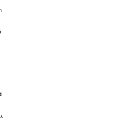
m
ī
ti
s,