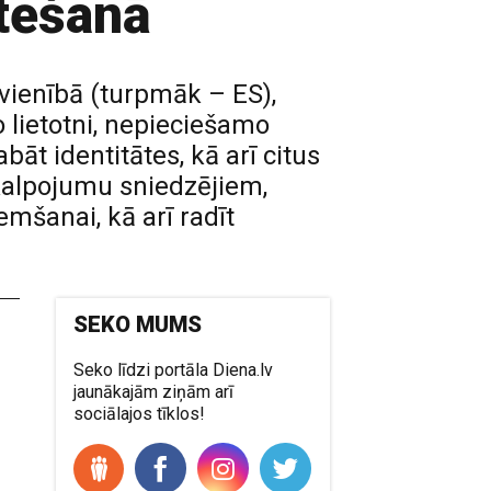
stēšanā
avienībā (turpmāk – ES),
o lietotni, nepieciešamo
āt identitātes, kā arī citus
akalpojumu sniedzējiem,
mšanai, kā arī radīt
SEKO MUMS
Seko līdzi portāla Diena.lv
jaunākajām ziņām arī
sociālajos tīklos!