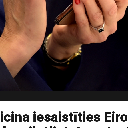
icina iesaistīties Eir