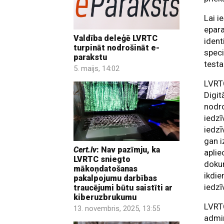
Lai i
epar
Valdība deleģē LVRTC
ident
turpināt nodrošināt e-
speci
parakstu
testa
5. maijs, 14:02
LVRTC
Digit
nodro
iedzī
iedzī
gan i
Cert.lv
: Nav pazīmju, ka
aplie
LVRTC sniegto
doku
mākoņdatošanas
ikdie
pakalpojumu darbības
iedzī
traucējumi būtu saistīti ar
kiberuzbrukumu
LVRTC
13. novembris, 2025, 13:55
admin