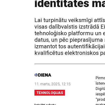
identitātes m
Lai turpinātu veiksmīgi attī
visas dalībvalstis izstrādā 
tehnoloģisko platformu un ek
datus, un pēc pieprasījuma 
izmantot tos autentifikācija
kvalificētus elektroniskos 
Pirms
īsten
11. marts, 2025, 12:15
Digit
TEHNOLOĢIJAS
iespē
“prod
maka 