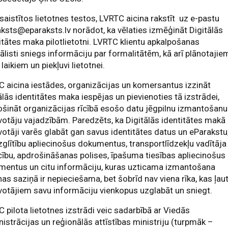
esaistītos lietotnes testos, LVRTC aicina rakstīt uz e-pastu
aksts@eparaksts.lv
norādot, ka vēlaties izmēģināt Digitālās
itātes maka pilotlietotni. LVRTC klientu apkalpošanas
ālisti sniegs informāciju par formalitātēm, kā arī plānotajie
 laikiem un piekļuvi lietotnei.
 aicina iestādes, organizācijas un komersantus izzināt
ālās identitātes maka iespējas un pievienoties tā izstrādei,
šināt organizācijas rīcībā esošo datu jēgpilnu izmantošanu
votāju vajadzībām. Paredzēts, ka Digitālās identitātes makā
votāji varēs glabāt gan savus identitātes datus un eParakstu
zglītību apliecinošus dokumentus, transportlīdzekļu vadītāja
cību, apdrošināšanas polises, īpašuma tiesības apliecinošus
mentus un citu informāciju, kuras uzticama izmantošana
nas saziņā ir nepieciešama, bet šobrīd nav viena rīka, kas ļau
votājiem savu informāciju vienkopus uzglabāt un sniegt.
 pilota lietotnes izstrādi veic sadarbībā ar Viedās
istrācijas un reģionālās attīstības ministriju (turpmāk –