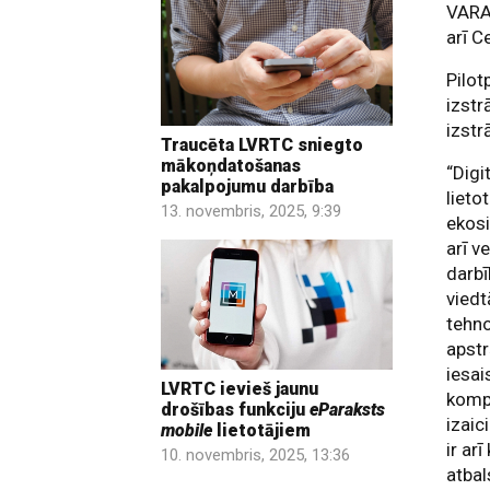
VARAM
arī C
Pilot
izstr
izstr
Traucēta LVRTC sniegto
mākoņdatošanas
“Digi
pakalpojumu darbība
lieto
13. novembris, 2025, 9:39
ekosi
arī v
darbī
viedt
tehno
apstr
iesai
LVRTC ievieš jaunu
kompe
drošības funkciju
eParaksts
izaic
mobile
lietotājiem
ir ar
10. novembris, 2025, 13:36
atbal