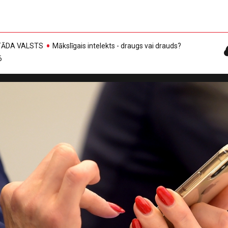
, TĀDA VALSTS
Mākslīgais intelekts - draugs vai drauds?
6