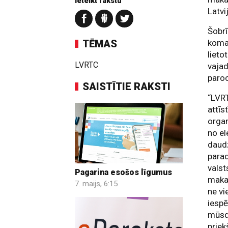
Ieteikt rakstu
Latvi
Šobrī
TĒMAS
koman
lieto
LVRTC
vajad
paro
SAISTĪTIE RAKSTI
“LVR
attīs
organ
no el
daudz
parad
valst
Pagarina esošos līgumus
maka 
7. maijs, 6:15
ne vi
iespē
mūsd
priek