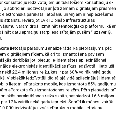
onkonsultāciju iedzīvotājiem un tūkstošiem konsultāciju e-
, jo šobrīd arī iedzīvotāji ar ļoti zemām digitālajām prasmē
 elektroniskā paraksta lietošanu un viņiem ir nepieciešams
ējs atbalsts. Ievērojot LVRTC plašo infrastruktūras
vājumu, varam droši izmitināt tehnoloģisko platformu, kā ar
šināt datu apmaiņu starp iesaistītajām pusēm ” uzsver Ģ.
s.
ksta lietotāju paradumu analīze rāda, ka pieprasījums pēc
em digitālajiem rīkiem, kā arī to izmantošana pavisam
nišķās darbībās ļoti pieaug. e-Identitātes apliecināšanai
nālos elektroniskās identifikācijas rīkus iedzīvotāji lietojuši
k nekā 22,4 miljonus reižu, kas ir par 60% vairāk nekā gadu
ekš. Visbiežāk iedzīvotāji digitālajā vidē apliecinājuši identitā
bilo lietotni eParaksts mobile, kas izmantota 85% gadījumu
sām eParaksta rīku izmantošanas reizēm. Pērn pieaudzis arī
roniskās parakstīšanas reižu skaits, sasniedzot 16,6 miljonu
r par 12% vairāk nekā gadu iepriekš. Šobrīd ik mēnesi vairāk
10 000 iedzīvotāju uzsāk eParaksts mobile lietošanu.