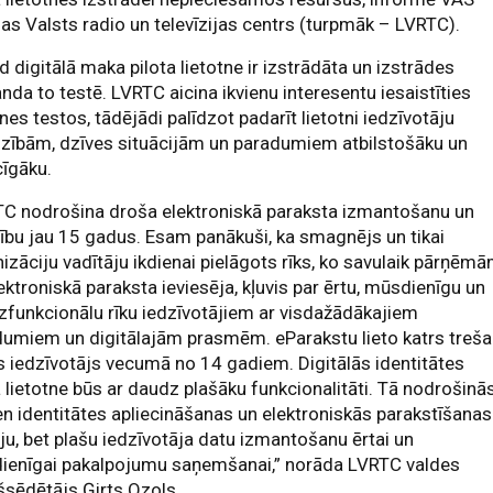
jas Valsts radio un televīzijas centrs (turpmāk – LVRTC).
d digitālā maka pilota lietotne ir izstrādāta un izstrādes
da to testē. LVRTC aicina ikvienu interesentu iesaistīties
tnes testos, tādējādi palīdzot padarīt lietotni iedzīvotāju
zībām, dzīves situācijām un paradumiem atbilstošāku un
cīgāku.
TC nodrošina droša elektroniskā paraksta izmantošanu un
tību jau 15 gadus. Esam panākuši, ka smagnējs un tikai
izāciju vadītāju ikdienai pielāgots rīks, ko savulaik pārņēm
ektroniskā paraksta ieviesēja, kļuvis par ērtu, mūsdienīgu un
funkcionālu rīku iedzīvotājiem ar visdažādākajiem
umiem un digitālajām prasmēm. eParakstu lieto katrs treša
s iedzīvotājs vecumā no 14 gadiem. Digitālās identitātes
lietotne būs ar daudz plašāku funkcionalitāti. Tā nodrošinā
en identitātes apliecināšanas un elektroniskās parakstīšanas
ju, bet plašu iedzīvotāja datu izmantošanu ērtai un
ienīgai pakalpojumu saņemšanai,” norāda LVRTC valdes
šsēdētājs Ģirts Ozols.