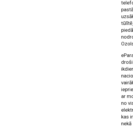
telef
pastā
uzsāk
tūlīt
piedā
nodro
Ozol
ePara
droši
ikdie
nacio
vairā
iepri
ar mo
no vi
elekt
kas i
nekā 