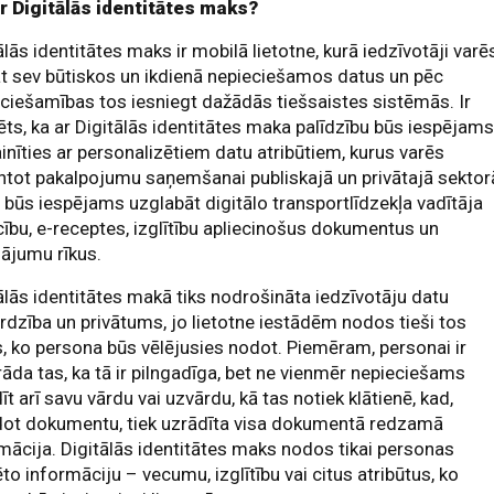
ir Digitālās identitātes maks?
ālās identitātes maks ir mobilā lietotne, kurā iedzīvotāji varē
t sev būtiskos un ikdienā nepieciešamos datus un pēc
ciešamības tos iesniegt dažādās tiešsaistes sistēmās. Ir
ēts, ka ar Digitālās identitātes maka palīdzību būs iespējam
nīties ar personalizētiem datu atribūtiem, kurus varēs
tot pakalpojumu saņemšanai publiskajā un privātajā sektor
būs iespējams uzglabāt digitālo transportlīdzekļa vadītāja
cību, e-receptes, izglītību apliecinošus dokumentus un
ājumu rīkus.
ālās identitātes makā tiks nodrošināta iedzīvotāju datu
rdzība un privātums, jo lietotne iestādēm nodos tieši tos
, ko persona būs vēlējusies nodot. Piemēram, personai ir
rāda tas, ka tā ir pilngadīga, bet ne vienmēr nepieciešams
īt arī savu vārdu vai uzvārdu, kā tas notiek klātienē, kad,
dot dokumentu, tiek uzrādīta visa dokumentā redzamā
mācija. Digitālās identitātes maks nodos tikai personas
ēto informāciju – vecumu, izglītību vai citus atribūtus, ko