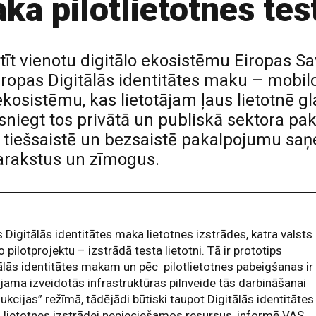
aka pilotlietotnes te
stīt vienotu digitālo ekosistēmu Eiropas S
Eiropas Digitālās identitātes maku – mobil
osistēmu, kas lietotājam ļaus lietotnē glab
sniegt tos privātā un publiskā sektora p
i tiešsaistē un bezsaistē pakalpojumu saņe
parakstus un zīmogus.
 Digitālās identitātes maka lietotnes izstrādes, katra valsts
o pilotprojektu – izstrādā testa lietotni. Tā ir prototips
ālās identitātes makam un pēc pilotlietotnes pabeigšanas ir
jama izveidotās infrastruktūras pilnveide tās darbināšanai
ukcijas” režīmā, tādējādi būtiski taupot Digitālās identitātes
lietotnes izstrādei nepieciešamos resursus, informē VAS