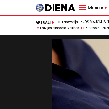
Izklaide
Ēku renovācija - KĀDS MĀJOKLIS
AKTUĀLI
Latvijas eksporta izcilības
PK futbolā - 202