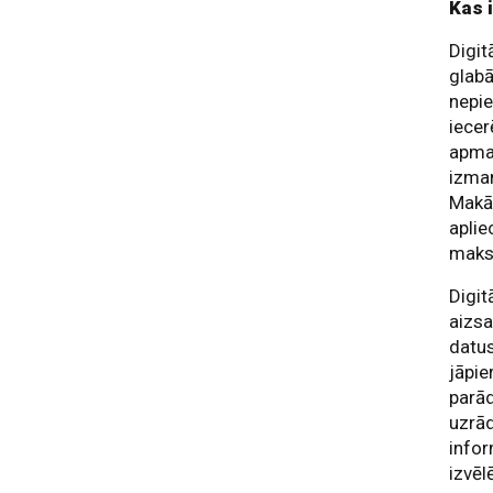
Kas 
Digit
glabā
nepie
iecer
apmai
izman
Makā 
aplie
maks
Digit
aizsa
datus
jāpie
parād
uzrā
infor
izvēl