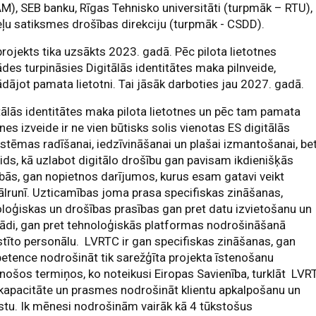
), SEB banku, Rīgas Tehnisko universitāti (turpmāk – RTU),
eļu satiksmes drošības direkciju (turpmāk - CSDD).
projekts tika uzsākts 2023. gadā. Pēc pilota lietotnes
ādes turpināsies Digitālās identitātes maka pilnveide,
ādājot pamata lietotni. Tai jāsāk darboties jau 2027. gadā.
tālās identitātes maka pilota lietotnes un pēc tam pamata
tnes izveide ir ne vien būtisks solis vienotas ES digitālās
stēmas radīšanai, iedzīvināšanai un plašai izmantošanai, be
eids, kā uzlabot digitālo drošību gan pavisam ikdienišķās
bās, gan nopietnos darījumos, kurus esam gatavi veikt
ālrunī. Uzticamības joma prasa specifiskas zināšanas,
loģiskas un drošības prasības gan pret datu izvietošanu un
ādi, gan pret tehnoloģiskās platformas nodrošināšanā
stīto personālu. LVRTC ir gan specifiskas zināšanas, gan
tence nodrošināt tik sarežģīta projekta īstenošanu
inošos termiņos, ko noteikusi Eiropas Savienība, turklāt LVR
ī kapacitāte un prasmes nodrošināt klientu apkalpošanu un
stu. Ik mēnesi nodrošinām vairāk kā 4 tūkstošus