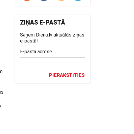
ZIŅAS E-PASTĀ
Saņem Diena.lv aktuālās ziņas
e-pastā!
E-pasta adrese
ām
PIERAKSTĪTIES
is
s