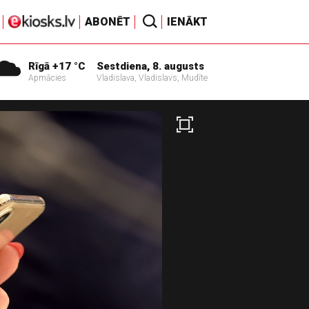
ABONĒT
IENĀKT
Rīgā +17 °C
Sestdiena, 8. augusts
Apmācies
Vladislava, Vladislavs, Mudīte