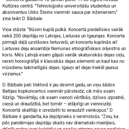
Kultūras centrā. "Tehnoloģisko universitāšu studentus un
absolventus Uldis Šteins vienmēr sauca par inženieriem,"
zina teikt D. Bārbale.
Viņa stāsta: "Būsim kuplā pulkā. Koncertā piedalīsies vairāk
nekā 200 dejotāju no Latvijas, Lietuvas un Igaunijas. Koncerta
pirmajā daļā uzstāsies lietuvieši, un koncertu kuplinās arī
Lietuvas deju ansambļa
Nemunas
etnogrāfiskais orķestris un
koris. Mēs Latvijā esam gājuši vairāk skatuviskās dejas ceļu,
nereti horeogrāfijā ir klasiskās dejas elementi un kaut kas no
mūsdienu laikmetīgās dejas. Igauņi arī dejai meklē jaunus
virzienus."
D. Bārbale pati
Vektorā
ir jau desmit gadu, un viņu šādos
Baltijas kopkoncertos vienmēr pārsteidz, cik mēs esam
līdzīgi. "Novērtēju, cik esam vienoti vērtībās, dzīves izpratnē,
cieņā un draudzībā, bet tomēr – atšķirīgi un vienreizēji.
Koncertā skatītāji ir izredzēti to ieraudzīt vienkopus." D.
Bārbale ir gandarīta, ka dejotprieks ir nerimstošs. "Zinu, ka
pēc pandēmijas dejotāju skaits nav dramatiski mainījies,