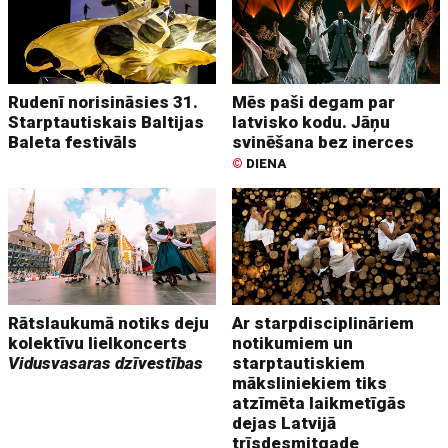
Rudenī norisināsies 31.
Mēs paši degam par
Starptautiskais Baltijas
latvisko kodu. Jāņu
Baleta festivāls
svinēšana bez inerces
©
DIENA
Rātslaukumā notiks deju
Ar starpdisciplināriem
kolektīvu lielkoncerts
notikumiem un
Vidusvasaras dzīvestības
starptautiskiem
māksliniekiem tiks
atzīmēta laikmetīgās
dejas Latvijā
trīsdesmitgade