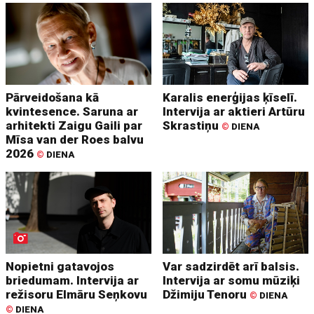
Pārveidošana kā
Karalis enerģijas ķīselī.
kvintesence. Saruna ar
Intervija ar aktieri Artūru
arhitekti Zaigu Gaili par
Skrastiņu
©
DIENA
Mīsa van der Roes balvu
2026
©
DIENA
Nopietni gatavojos
Var sadzirdēt arī balsis.
briedumam. Intervija ar
Intervija ar somu mūziķi
režisoru Elmāru Seņkovu
Džimiju Tenoru
©
DIENA
©
DIENA