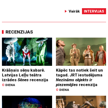
Vairāk
INTERVIJAS
RECENZIJAS
Krāšņais sēņu kabarē.
Kāpēc tas notiek šeit un
Latvijas Leļļu teātra
tagad. JRT iestudējuma
izrādes
Sēnes
recenzija
Nezināms objekts ir
piezemējies
recenzija
©
DIENA
©
DIENA