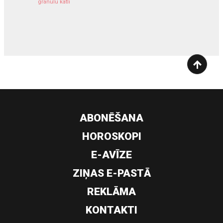
granulu katli
siltumsūknis
ABONĒŠANA
HOROSKOPI
E-AVĪZE
ZIŅAS E-PASTĀ
REKLĀMA
KONTAKTI