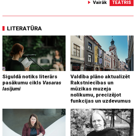
Vairāk
TEĀTRIS
LITERATŪRA
Siguldā notiks literārs
Valdība plāno aktualizēt
pasākumu cikls
Vasaras
Rakstniecības un
lasījumi
mūzikas muzeja
nolikumu, precizējot
funkcijas un uzdevumus