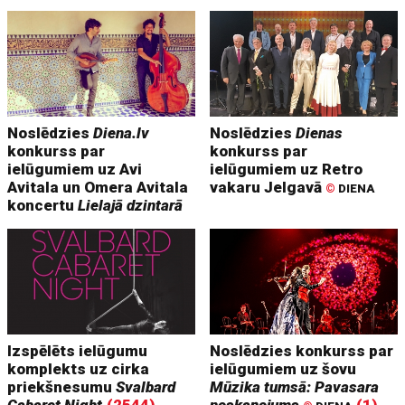
Noslēdzies
Diena.lv
Noslēdzies
Dienas
konkurss par
konkurss par
ielūgumiem uz Avi
ielūgumiem uz Retro
Avitala un Omera Avitala
vakaru Jelgavā
©
DIENA
koncertu
Lielajā dzintarā
Izspēlēts ielūgumu
Noslēdzies konkurss par
komplekts uz cirka
ielūgumiem uz šovu
priekšnesumu
Svalbard
Mūzika tumsā: Pavasara
Cabaret Night
(2544)
noskaņojums
(1)