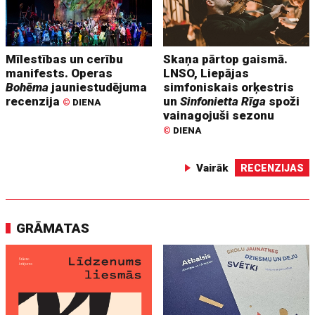
Mīlestības un cerību
Skaņa pārtop gaismā.
manifests. Operas
LNSO, Liepājas
Bohēma
jauniestudējuma
simfoniskais orķestris
recenzija
un
Sinfonietta Rīga
spoži
©
DIENA
vainagojuši sezonu
©
DIENA
Vairāk
RECENZIJAS
GRĀMATAS