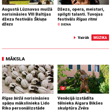
Augustā Lūznavas muižā
Džezs, opera, meistari,
norisināsies VIII Baltijas
spilgti talanti. Tuvojas
džeza festivāls
Škiuņa
festivāls
Rīgas ritmi
džezs
©
DIENA
Vairāk
MŪZIKA
MĀKSLA
Rīgas biržā
norisināsies
Venēcijā izstādīta
spāņu mākslinieka Lido
tēlnieka Aigara Bikšes
Riko personālizstāde
skulptūra
Zvēra