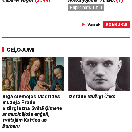
©
DIENA
Papildināts 13:11
Vairāk
KONKURSI
CEĻOJUMI
Rīgā ciemojas Madrides
Izstāde
Mūžīgi Čaks
muzeja Prado
altārglezna
Svētā Ģimene
ar muzicējošo eņģeli,
svētajām Katrīnu un
Barbaru