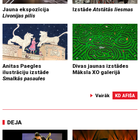
Jauna ekspozīcija
Izstāde
Atstātās liesmas
Livonijas pilis
Anitas Paegles
Divas jaunas izstādes
ilustrāciju izstāde
Māksla XO galerijā
Smalkās pasaules
Vairāk
KD AFIŠA
DEJA