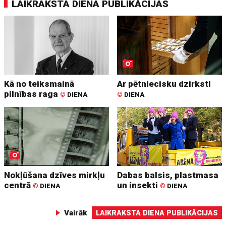
LAIKRAKSTA DIENA PUBLIKĀCIJAS
Kā no teiksmainā
Ar pētniecisku dzirksti
pilnības raga
©
DIENA
©
DIENA
Nokļūšana dzīves mirkļu
Dabas balsis, plastmasa
centrā
un insekti
©
DIENA
©
DIENA
Vairāk
LAIKRAKSTA DIENA PUBLIKĀCIJAS