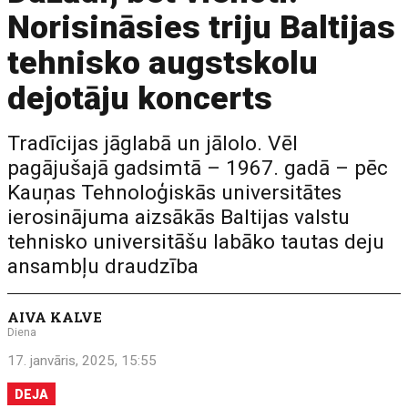
Norisināsies triju Baltijas
tehnisko augstskolu
dejotāju koncerts
Tradīcijas jāglabā un jālolo. Vēl
pagājušajā gadsimtā – 1967. gadā – pēc
Kauņas Tehnoloģiskās universitātes
ierosinājuma aizsākās Baltijas valstu
tehnisko universitāšu labāko tautas deju
ansambļu draudzība
AIVA KALVE
Diena
17. janvāris, 2025, 15:55
DEJA