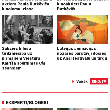
aktiera Paula Butkēviča
kinoaktieri Paulu
kinolomu izlase
Butkēviču
Sāksies biļešu
Latvijas animācijas
tirdzniecība uz
nozares pārstāvji dosies
pirmajiem Viestura
uz Ansī festivālu un tirgu
Kairiša spēlfilmas
Uļa
seansiem
Vairāk
KINO/TV
EKSPERTI/BLOGERI