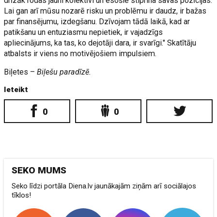
drīzāk rodas jauni kolektīvi un esošie stiprina savas pozīcijas.
Lai gan arī mūsu nozarē risku un problēmu ir daudz, ir bažas
par finansējumu, izdegšanu. Dzīvojam tādā laikā, kad ar
patikšanu un entuziasmu nepietiek, ir vajadzīgs
apliecinājums, ka tas, ko dejotāji dara, ir svarīgi." Skatītāju
atbalsts ir viens no motivējošiem impulsiem.
Biļetes –
Biļešu paradīzē.
Ieteikt
0
0
SEKO MUMS
Seko līdzi portāla Diena.lv jaunākajām ziņām arī sociālajos
tīklos!