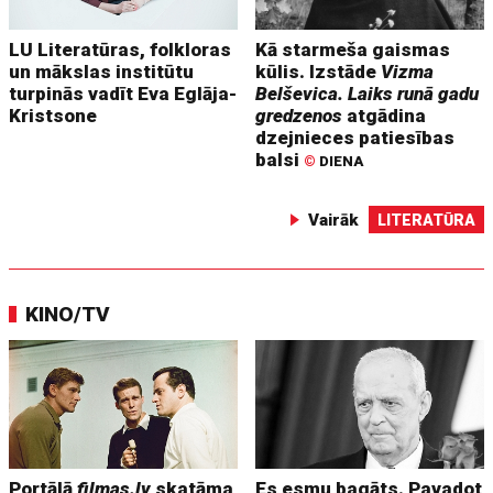
LU Literatūras, folkloras
Kā starmeša gaismas
un mākslas institūtu
kūlis. Izstāde
Vizma
turpinās vadīt Eva Eglāja-
Belševica. Laiks runā gadu
Kristsone
gredzenos
atgādina
dzejnieces patiesības
balsi
©
DIENA
Vairāk
LITERATŪRA
KINO/TV
Portālā
filmas.lv
skatāma
Es esmu bagāts. Pavadot