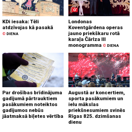
KDi iesaka: Tēli
Londonas
atdzīvojas kā pasakā
Koventgārdena operas
jauno priekškaru rotā
©
DIENA
karaļa Čārlza III
monogramma
©
DIENA
Par drošības brīdinājuma
Augustā ar koncertiem,
gadījumā pārtrauktiem
sporta pasākumiem un
pasākumiem noteiktos
ielu mākslas
gadījumos nebūs
priekšnesumiem svinēs
jāatmaksā biļetes vērtība
Rīgas 825. dzimšanas
dienu