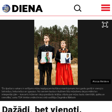
Aloiza Meldere
"Šis īpašais vakars ir veltījums mūsu kopīgajam kultūras mantojumam, kas gadu gaitā ir vienojis
latviešus, lietuviešus un igauņus. No seniem tautas rituāliem līdz mūsdienu dejas mākslas
interpretācijām – koncerts Inženieri dejo piedāvās krāšņu stāstu par mūsu tautu identitāti, spēku un
vienotību," saka TDA Vektors mākslinieciskā vadītāja Dagmāra Bārbale
Dažādi, bet vienoti.