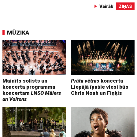
Vairāk
ZIŅAS
MŪZIKA
Mainīts solists un
Prāta vētras
koncerta
koncerta programma
Liepājā īpašie viesi būs
koncertam
LNSO Mālers
Chris Noah un Fiņķis
un Voltons