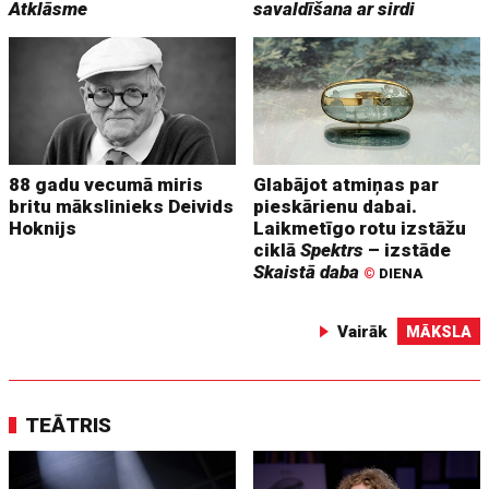
Atklāsme
savaldīšana ar sirdi
88 gadu vecumā miris
Glabājot atmiņas par
britu mākslinieks Deivids
pieskārienu dabai.
Hoknijs
Laikmetīgo rotu izstāžu
ciklā
Spektrs
– izstāde
Skaistā daba
©
DIENA
Vairāk
MĀKSLA
TEĀTRIS