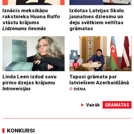
Iznācis meksikāņu
Izdotas Latvijas Skolu
rakstnieka Huana Rulfo
jaunatnes dziesmu un
stāstu krājums
deju svētkiem veltītas
Līdzenums liesmās
grāmatas
Linda Leen izdod savu
Tapusi grāmata par
pirmo dzejas krājumu
latviešiem Azerbaidžānā
Introversijas
©
DIENA
Vairāk
GRĀMATAS
KONKURSI