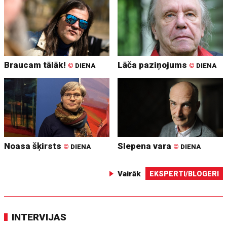
Braucam tālāk!
Lāča paziņojums
©
DIENA
©
DIENA
Noasa šķirsts
Slepena vara
©
DIENA
©
DIENA
Vairāk
EKSPERTI/BLOGERI
INTERVIJAS