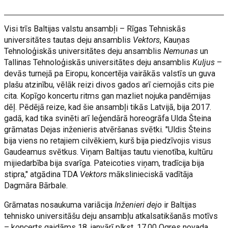
Visi trīs Baltijas valstu ansambļi – Rīgas Tehniskās
universitātes tautas deju ansamblis
Vektors
, Kauņas
Tehnoloģiskās universitātes deju ansamblis
Nemunas
un
Tallinas Tehnoloģiskās universitātes deju ansamblis
Kuljus
–
devās turnejā pa Eiropu, koncertēja vairākās valstīs un guva
plašu atzinību, vēlāk reizi divos gados arī ciemojās cits pie
cita. Kopīgo koncertu ritms gan mazliet nojuka pandēmijas
dēļ. Pēdējā reize, kad šie ansambļi tikās Latvijā, bija 2017.
gadā, kad tika svinēti arī leģendārā horeogrāfa Ulda Šteina
grāmatas Dejas inženieris atvēršanas svētki. "Uldis Šteins
bija viens no retajiem cilvēkiem, kurš bija piedzīvojis visus
Gaudeamus svētkus. Viņam Baltijas tautu vienotība, kultūru
mijiedarbība bija svarīga. Pateicoties viņam, tradīcija bija
stipra," atgādina TDA
Vektors
mākslinieciskā vadītāja
Dagmāra Bārbale.
Grāmatas nosaukuma variācija
Inženieri dejo
ir Baltijas
tehnisko universitāšu deju ansambļu atkalsatikšanās motīvs
– koncerts gaidāms 18. janvārī plkst. 17.00 Ogres novada