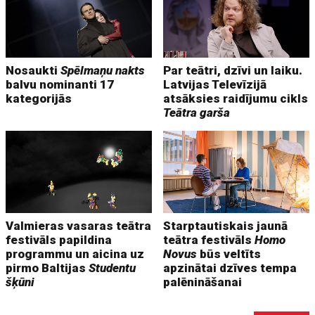
Nosaukti
Spēlmaņu nakts
Par teātri, dzīvi un laiku.
balvu nominanti 17
Latvijas Televīzijā
kategorijās
atsāksies raidījumu cikls
Teātra garša
Valmieras vasaras teātra
Starptautiskais jaunā
festivāls papildina
teātra festivāls
Homo
programmu un aicina uz
Novus
būs veltīts
pirmo Baltijas
Studentu
apzinātai dzīves tempa
šķūni
palēnināšanai