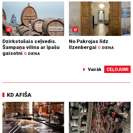
Dzirkstošais ceļvedis.
No Pakrojas līdz
Šampaņa vilina ar īpašu
Ilzenbergai
©
DIENA
gaisotni
©
DIENA
Vairāk
CEĻOJUMI
KD AFIŠA