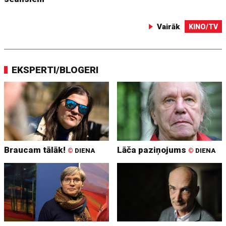
Vairāk
KINO/TV
EKSPERTI/BLOGERI
Braucam tālāk!
Lāča paziņojums
©
DIENA
©
DIENA