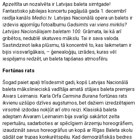
Apzeltīta un nozalvēta ir Latvijas baleta simtgade!
Fantastisko jubilejas koncertu pagājušā gada 1. decembrī
raidīja kanāls
Medici.tv.
Latvijas Nacionālā opera un balets ir
izdevis apjomīgu fotoalbumu
Gadsimts vai viens mirklis?
Latvijas Nacionālajam baletam 100.
Grāmata, lai kā arī
gribētos, nedublē skatuves mākslu. Tai ir sava valoda.
Sastindzinot laika plūsmu, tā koncentrē to, kas laikmetam ir
bijis vissvarīgākais, – ģenealoģiju, izrādes, kuras vēl
iespējams redzēt, un baleta tapšanas atmosfēru.
Fortūnas rats
Šogad paiet apaļi trīsdesmit gadi, kopš Latvijas Nacionālā
baleta mākslinieciskā vadītāja amatā stājies baleta premjers
Aivars Leimanis. Karla Orfa
Carmina Burana
fortūnas rats
ikvienu uzšūpo dzīves augstumos, bet dažiem izredzētajiem
virsotnē izdodas nokļūt arī otro reizi. Klasiskā baleta
adeptam Aivaram Leimanim bija svarīgi sakārtot zelta
repertuāru, sadarboties ar spēcīgiem ārzemju horeogrāfiem,
izaudzināt savus horeogrāfus un kopā ar Rīgas Baleta skolu
gādāt par trupas konkurētspēju. Kad demogrāfiskās bedres