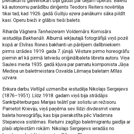
pienākums galvenokārt bija gādāt par dejām operās. Baletu
kā autonomu parādību diriģents Teodors Reiters novērtēja
tikai tad, kad 1926. gadā
Gulbju ezera
panākumi sāka pildīt
kasi. Operu bieži ir glābis tieši balets.
Riharda Vāgnera
Tanheizeram
Voldemārs Komisārs
iestudēja
Bakhanāli.
Albumā iekļautajā fotogrāfijā viņš pozē
kopā ar Elvīras Rones bakhanti un pārējiem dalībniekiem
pirms izrādes 1919. gada 7. jūnijā. Vēsture pirmo horeogrāfu
piemin arī kā pirmā latviešu oriģinālbaleta libreta autoru. Viņa
Saules meita 1935. gadā kļuva par pamatu komponista Jāņa
Mediņa un baletmeistara Osvalda Lēmaņa baletam
Mīlas
uzvara.
Enkura darbu
Veltīgā uzmanība
iestudēja Nikolajs Sergejevs
(1876–1951). Līdz 1918. gadam viņš bija strādājis
Sanktpēterburgas Marijas teātrī par solistu un režisoru.
Pametot Krieviju, viņš paņēma sev līdzi divdesmit viena
baleta horeogrāfiju, kas bija pierakstīta pēc Vladimira
Stepanova sistēmas. Rietumi zaglīgo baletmigrantu gaidīja ar
plaši atplestām rokām. Nikolajs Sergejevs ieradās no