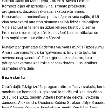
Sarmīti Jaksi un Māri Liepu, Zitu Errs, Aivaru Leimani.
Kompozīcijas ekspresijai viņa izmanto prožektoru
pretgaismu, dažādus rakursus, skatpunkta maiņu.
Neparastais emocionālais pietuvinājums rada sajūtu, it kā
viņa neredzami atrastos skatuves telpā līdzās dejotājiem.
Viņa saplūst ar tēliem un uzķer iekšējo kustību. Eiženija
Freimane ir romantiķe. Lūk, ko nozīmē baleta mākslas un
foto saplūsme – un cilmes šūnas!
Runājot par grāmatas
Gadsimts vai viens mirklis?
uzdevumu,
Aivars Leimanis teica, ka "galvenais ir, lai visi te būtu, lai
neviens neapvainotos". Tas ir ģimenisks albums, kuru
pārlapojot varoņteikas mijas ar anekdotēm, – un iesākas
grāmatas otrā daļa.
Bez eskorta
Otrajā daļā, līdzīgi izrāžu programmām ar īsu virsrakstu, lomu
sarakstu un komandu, ir apkopoti iestudējumi, kas tapuši no
2013. līdz 2022. gadam. Attēlus komentē dejotāji Viktorija
Jansone, Aleksandrs Osadčijs, Sabīne Strokša, Jūlija Brauere,
Ieva Rācene, Kristaps Jaunžeikars, Annija Kopštāle, Anna