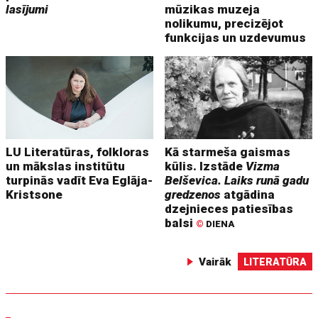
lasījumi
mūzikas muzeja
nolikumu, precizējot
funkcijas un uzdevumus
LU Literatūras, folkloras
Kā starmeša gaismas
un mākslas institūtu
kūlis. Izstāde
Vizma
turpinās vadīt Eva Eglāja-
Belševica. Laiks runā gadu
Kristsone
gredzenos
atgādina
dzejnieces patiesības
balsi
©
DIENA
Vairāk
LITERATŪRA