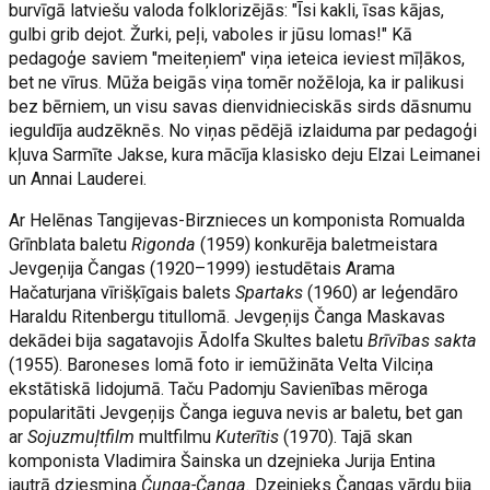
burvīgā latviešu valoda folklorizējās: "Īsi kakli, īsas kājas,
gulbi grib dejot. Žurki, peļi, vaboles ir jūsu lomas!" Kā
pedagoģe saviem "meiteņiem" viņa ieteica ieviest mīļākos,
bet ne vīrus. Mūža beigās viņa tomēr nožēloja, ka ir palikusi
bez bērniem, un visu savas dienvidnieciskās sirds dāsnumu
ieguldīja audzēknēs. No viņas pēdējā izlaiduma par pedagoģi
kļuva Sarmīte Jakse, kura mācīja klasisko deju Elzai Leimanei
un Annai Lauderei.
Ar Helēnas Tangijevas-Birznieces un komponista Romualda
Grīnblata baletu
Rigonda
(1959) konkurēja baletmeistara
Jevgeņija Čangas (1920–1999) iestudētais Arama
Hačaturjana vīrišķīgais balets
Spartaks
(1960) ar leģendāro
Haraldu Ritenbergu titullomā. Jevgeņijs Čanga Maskavas
dekādei bija sagatavojis Ādolfa Skultes baletu
Brīvības sakta
(1955). Baroneses lomā foto ir iemūžināta Velta Vilciņa
ekstātiskā lidojumā. Taču Padomju Savienības mēroga
popularitāti Jevgeņijs Čanga ieguva nevis ar baletu, bet gan
ar
Sojuzmuļtfilm
multfilmu
Kuterītis
(1970). Tajā skan
komponista Vladimira Šainska un dzejnieka Jurija Entina
jautrā dziesmiņa
Čunga-Čanga.
Dzejnieks Čangas vārdu bija