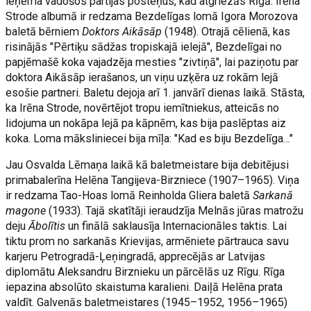
ieņēma vadošos partijas posteņus, kad atgriezās Rīgā. Irēna
Strode albumā ir redzama Bezdelīgas lomā Igora Morozova
baletā bērniem
Doktors Aikāsāp
(1948). Otrajā cēlienā, kas
risinājās "Pērtiķu sādžas tropiskajā ielejā", Bezdelīgai no
papjēmašē koka vajadzēja mesties "zivtiņā", lai paziņotu par
doktora Aikāsāp ierašanos, un viņu uzķēra uz rokām lejā
esošie partneri. Baletu dejoja arī 1. janvārī dienas laikā. Stāsta,
ka Irēna Strode, novērtējot tropu iemītniekus, atteicās no
lidojuma un nokāpa lejā pa kāpnēm, kas bija paslēptas aiz
koka. Loma māksliniecei bija mīļa: "Kad es biju Bezdelīga…"
Jau Osvalda Lēmaņa laikā kā baletmeistare bija debitējusi
primabalerīna Helēna Tangijeva-Birzniece (1907–1965). Viņa
ir redzama Tao-Hoas lomā Reinholda Gliera baletā
Sarkanā
magone
(1933). Tajā skatītāji ieraudzīja Melnās jūras matrožu
deju
Ābolītis
un finālā saklausīja Internacionāles taktis. Lai
tiktu prom no sarkanās Krievijas, armēniete pārtrauca savu
karjeru Petrogradā-Ļeņingradā, apprecējās ar Latvijas
diplomātu Aleksandru Birznieku un pārcēlās uz Rīgu. Rīga
iepazina absolūto skaistuma karalieni. Daiļā Helēna prata
valdīt. Galvenās baletmeistares (1945–1952, 1956–1965)