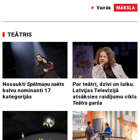
Vairāk
MĀKSLA
TEĀTRIS
Nosaukti
Spēlmaņu nakts
Par teātri, dzīvi un laiku.
balvu nominanti 17
Latvijas Televīzijā
kategorijās
atsāksies raidījumu cikls
Teātra garša