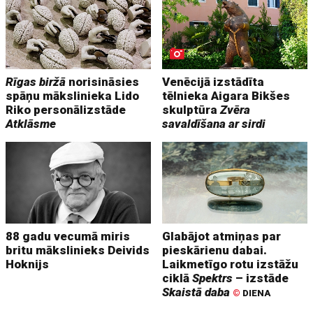
Rīgas biržā
norisināsies
Venēcijā izstādīta
spāņu mākslinieka Lido
tēlnieka Aigara Bikšes
Riko personālizstāde
skulptūra
Zvēra
Atklāsme
savaldīšana ar sirdi
88 gadu vecumā miris
Glabājot atmiņas par
britu mākslinieks Deivids
pieskārienu dabai.
Hoknijs
Laikmetīgo rotu izstāžu
ciklā
Spektrs
– izstāde
Skaistā daba
©
DIENA