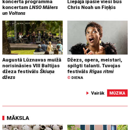
koncerta programma
Liepājā īpašie viesi būs
koncertam
LNSO Mālers
Chris Noah un Fiņķis
un Voltons
Augustā Lūznavas muižā
Džezs, opera, meistari,
norisināsies VIII Baltijas
spilgti talanti. Tuvojas
džeza festivāls
Škiuņa
festivāls
Rīgas ritmi
džezs
©
DIENA
Vairāk
MŪZIKA
MĀKSLA