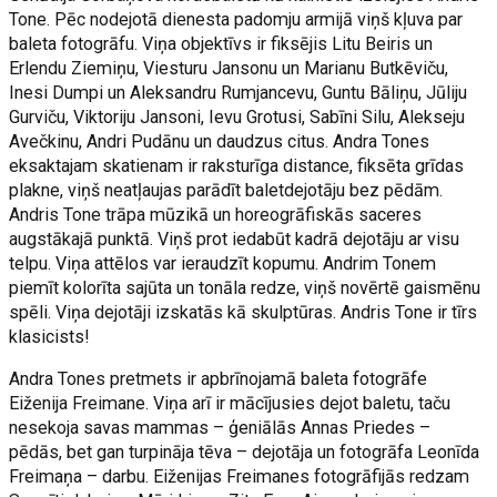
Tone. Pēc nodejotā dienesta padomju armijā viņš kļuva par
baleta fotogrāfu. Viņa objektīvs ir fiksējis Litu Beiris un
Erlendu Ziemiņu, Viesturu Jansonu un Marianu Butkēviču,
Inesi Dumpi un Aleksandru Rumjancevu, Guntu Bāliņu, Jūliju
Gurviču, Viktoriju Jansoni, Ievu Grotusi, Sabīni Silu, Alekseju
Avečkinu, Andri Pudānu un daudzus citus. Andra Tones
eksaktajam skatienam ir raksturīga distance, fiksēta grīdas
plakne, viņš neatļaujas parādīt baletdejotāju bez pēdām.
Andris Tone trāpa mūzikā un horeogrāfiskās saceres
augstākajā punktā. Viņš prot iedabūt kadrā dejotāju ar visu
telpu. Viņa attēlos var ieraudzīt kopumu. Andrim Tonem
piemīt kolorīta sajūta un tonāla redze, viņš novērtē gaismēnu
spēli. Viņa dejotāji izskatās kā skulptūras. Andris Tone ir tīrs
klasicists!
Andra Tones pretmets ir apbrīnojamā baleta fotogrāfe
Eiženija Freimane. Viņa arī ir mācījusies dejot baletu, taču
nesekoja savas mammas – ģeniālās Annas Priedes –
pēdās, bet gan turpināja tēva – dejotāja un fotogrāfa Leonīda
Freimaņa – darbu. Eiženijas Freimanes fotogrāfijās redzam