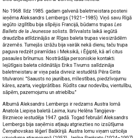
No 1968. līdz 1985. gadam galvenā baletmeistara posteni
ieņēma Aleksandrs Lembergs (1921–1985). Viņš savu Rīgā
iegūto izglītību bija slīpējis Francijā, būdams trupas
Les
Ballets de la Jeunesse
solists. Brīvvalsts laikā iegūtā
draudzība atlīdzinājās ar Rīgas baleta trupas viesizrādēm
ārzemēs. Turnejās izrāžu bija vairāk nekā dienu, taču trupa
paguva redzēt piramīdas i Meksikā, i Ēģiptē, kā arī citus
pasaules brīnumus. Nostrādāja personiskie kontakti.
Iejūtīgais baleta cildinātājs Eriks Tivums salīdzināja
baletmeistaru ar viņa paša divreiz iestudētā Pēra Ginta
titulvaroni: "Saausts no jaunības, mīlestības, piedzīvojumu
kāres, azarta, vieglprātības. Rūdīts caur nodevību, vientulību,
sāpēm, pazemojumu un atriebību."
Albumā Aleksandrs Lembergs ir redzams Austra lomā
Anatola Liepiņa baletā
Laima
, kuru Helēna Tangijeva-
Birzniece iestudēja 1947. gadā. Togad februārī Aleksandrs
Lembergs bija saņēmis atļauju atgriezties no izsūtījuma
Čerņahovskas lēģerī Baškīrijā. Austra lomu viņam uzticēja
uzveduma atjaunojumā (1953). Janīna Pankrate (1924–1997)