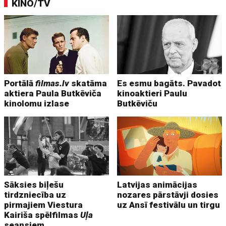
KINO/TV
Portālā
filmas.lv
skatāma
Es esmu bagāts. Pavadot
aktiera Paula Butkēviča
kinoaktieri Paulu
kinolomu izlase
Butkēviču
Sāksies biļešu
Latvijas animācijas
tirdzniecība uz
nozares pārstāvji dosies
pirmajiem Viestura
uz Ansī festivālu un tirgu
Kairiša spēlfilmas
Uļa
seansiem