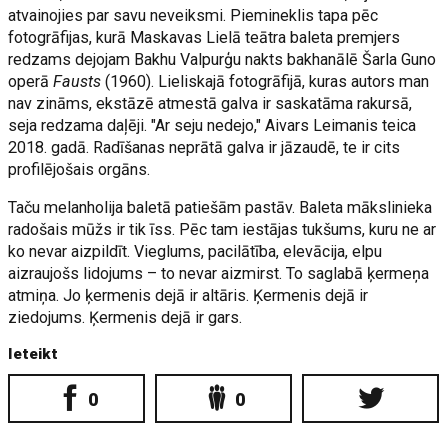
atvainojies par savu neveiksmi. Piemineklis tapa pēc
fotogrāfijas, kurā Maskavas Lielā teātra baleta premjers
redzams dejojam Bakhu Valpurģu nakts bakhanālē Šarla Guno
operā
Fausts
(1960). Lieliskajā fotogrāfijā, kuras autors man
nav zināms, ekstāzē atmestā galva ir saskatāma rakursā,
seja redzama daļēji. "Ar seju nedejo," Aivars Leimanis teica
2018. gadā. Radīšanas neprātā galva ir jāzaudē, te ir cits
profilējošais orgāns.
Taču melanholija baletā patiešām pastāv. Baleta mākslinieka
radošais mūžs ir tik īss. Pēc tam iestājas tukšums, kuru ne ar
ko nevar aizpildīt. Vieglums, pacilātība, elevācija, elpu
aizraujošs lidojums – to nevar aizmirst. To saglabā ķermeņa
atmiņa. Jo ķermenis dejā ir altāris. Ķermenis dejā ir
ziedojums. Ķermenis dejā ir gars.
Ieteikt
0
0