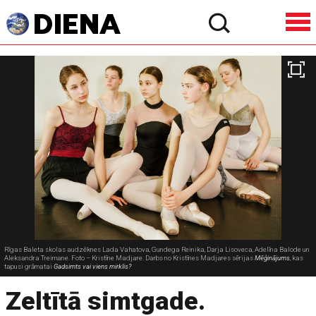
Rīgas Baleta skolas audzēknes Lada Vahatova, Gundega Reinika, Darja Lisoveca, Adelīna Balode un
Aleksandra Treimane. Foto – Kristīne Madjare. Darbs no Kristīnes Madjares sērijas
Mēģinājums
, kas
tapusi grāmatai
Gadsimts vai viens mirklis?
Zeltītā simtgade.