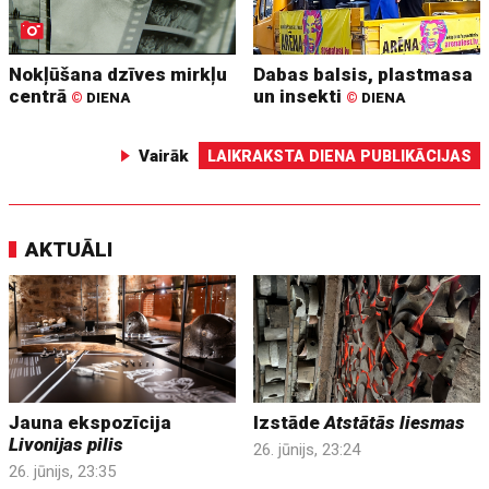
Nokļūšana dzīves mirkļu
Dabas balsis, plastmasa
centrā
un insekti
©
DIENA
©
DIENA
Vairāk
LAIKRAKSTA DIENA PUBLIKĀCIJAS
AKTUĀLI
Jauna ekspozīcija
Izstāde
Atstātās liesmas
Livonijas pilis
26. jūnijs, 23:24
26. jūnijs, 23:35