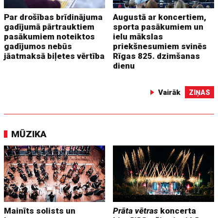
Par drošības brīdinājuma
Augustā ar koncertiem,
gadījumā pārtrauktiem
sporta pasākumiem un
pasākumiem noteiktos
ielu mākslas
gadījumos nebūs
priekšnesumiem svinēs
jāatmaksā biļetes vērtība
Rīgas 825. dzimšanas
dienu
Vairāk
ZIŅAS
MŪZIKA
Mainīts solists un
Prāta vētras
koncerta