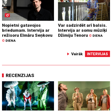
Nopietni gatavojos
Var sadzirdēt arī balsis.
briedumam. Intervija ar
Intervija ar somu mūziķi
režisoru Elmāru Seņkovu
Džimiju Tenoru
©
DIENA
©
DIENA
Vairāk
INTERVIJAS
RECENZIJAS