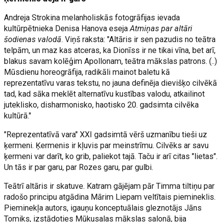
Andreja Strokina melanholiskās fotogrāfijas ievada
kultūrpētnieka Denisa Hanova eseja
Atmiņas par altāri
šodienas valodā
. Viņš raksta: "Altāris ir sen pazudis no teātra
telpām, un maz kas atceras, ka Dionīss ir ne tikai vīna, bet arī,
blakus savam kolēģim Apollonam, teātra mākslas patrons. (..)
Mūsdienu horeogrāfija, radikāli mainot baletu kā
reprezentatīvu varas tekstu, no jauna definēja dievišķo cilvēkā
tad, kad sāka meklēt alternatīvu kustības valodu, atkailinot
juteklisko, disharmonisko, haotisko 20. gadsimta cilvēka
kultūrā."
"Reprezentatīvā vara" XXI gadsimtā vērš uzmanību tieši uz
ķermeni. Ķermenis ir kļuvis par meinstrīmu. Cilvēks ar savu
ķermeni var darīt, ko grib, paliekot tajā. Taču ir arī citas "lietas".
Un tās ir par garu, par Rozes garu, par gulbi.
Teātrī altāris ir skatuve. Katram gājējam pār Timma tiltiņu par
radošo principu atgādina Mārim Liepam veltītais piemineklis.
Pieminekļa autors, igauņu konceptuālais gleznotājs Jāns
Tomiks, izstādoties Mūkusalas mākslas salonā, bija