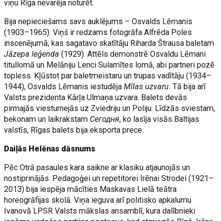
viņu Rīga nevarēja noturēt.
Bija nepieciešams savs auklējums – Osvalds Lēmanis
(1903–1965). Viņš ir redzams fotogrāfa Alfrēda Poles
inscenējumā, kas sagatavo skatītāju Riharda Štrausa baletam
Jāzepa leģenda
(1929). Attēls demonstrē Osvaldu Lēmani
titullomā un Melāniju Lenci Sulamītes lomā, abi partneri pozē
topless. Kļūstot par baletmeistaru un trupas vadītāju (1934–
1944), Osvalds Lēmanis iestudēja
Mīlas uzvaru.
Tā bija arī
Valsts prezidenta Kārļa Ulmaņa uzvara. Balets devās
pirmajās viesturnejās uz Zviedriju un Poliju. Līdzās sviestam,
bekonam un laikrakstam
Сегодня
, ko lasīja visās Baltijas
valstīs, Rīgas balets bija eksporta prece.
Daiļās Helēnas dāsnums
Pēc Otrā pasaules kara saikne ar klasiku atjaunojās un
nostiprinājās. Pedagoģei un repetitorei Irēnai Strodei (1921–
2013) bija iespēja mācīties Maskavas Lielā teātra
horeogrāfijas skolā. Viņa ieguva arī politisko apkalumu
Ivanovā LPSR Valsts mākslas ansamblī, kura dalībnieki