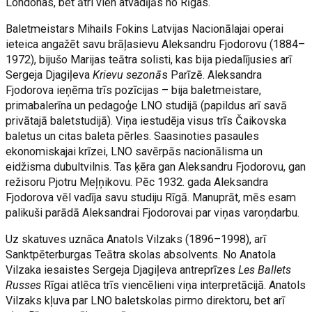
Londonas, bet ātri vien atvadījās no Rīgas.
Baletmeistars Mihails Fokins Latvijas Nacionālajai operai
ieteica angažēt savu brāļasievu Aleksandru Fjodorovu (1884–
1972), bijušo Marijas teātra solisti, kas bija piedalījusies arī
Sergeja Djagiļeva
Krievu sezonā
s Parīzē. Aleksandra
Fjodorova ieņēma trīs pozīcijas – bija baletmeistare,
primabalerīna un pedagoģe LNO studijā (papildus arī savā
privātajā baletstudijā). Viņa iestudēja visus trīs Čaikovska
baletus un citas baleta pērles. Saasinoties pasaules
ekonomiskajai krīzei, LNO savērpās nacionālisma un
eidžisma dubultvilnis. Tas ķēra gan Aleksandru Fjodorovu, gan
režisoru Pjotru Meļņikovu. Pēc 1932. gada Aleksandra
Fjodorova vēl vadīja savu studiju Rīgā. Manuprāt, mēs esam
palikuši parādā Aleksandrai Fjodorovai par viņas varoņdarbu.
Uz skatuves uznāca Anatols Vilzaks (1896–1998), arī
Sanktpēterburgas Teātra skolas absolvents. No Anatola
Vilzaka iesaistes Sergeja Djagiļeva antreprīzes
Les Ballets
Russes
Rīgai atlēca trīs viencēlieni viņa interpretācijā. Anatols
Vilzaks kļuva par LNO baletskolas pirmo direktoru, bet arī