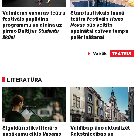
Valmieras vasaras teātra
Starptautiskais jaunā
festivāls papildina
teātra festivāls
Homo
programmu un aicina uz
Novus
būs veltīts
pirmo Baltijas
Studentu
apzinātai dzīves tempa
šķūni
palēnināšanai
Vairāk
TEĀTRIS
LITERATŪRA
Siguldā notiks literārs
Valdība plāno aktualizēt
pasākumu cikls
Vasaras
Rakstniecības un