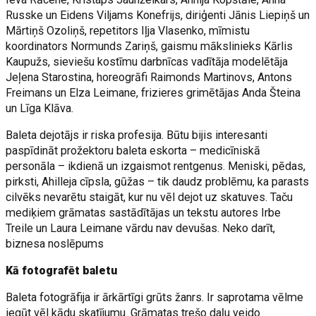
Russke un Eidens Viljams Konefrijs, diriģenti Jānis Liepiņš un
Mārtiņš Ozoliņš, repetitors Iļja Vlasenko, mīmistu
koordinators Normunds Zariņš, gaismu mākslinieks Kārlis
Kaupužs, sieviešu kostīmu darbnīcas vadītāja modelētāja
Jeļena Starostina, horeogrāfi Raimonds Martinovs, Antons
Freimans un Elza Leimane, frizieres grimētājas Anda Šteina
un Līga Klāva.
Baleta dejotājs ir riska profesija. Būtu bijis interesanti
paspīdināt prožektoru baleta eskorta – medicīniskā
personāla – ikdienā un izgaismot rentgenus. Meniski, pēdas,
pirksti, Ahilleja cīpsla, gūžas – tik daudz problēmu, ka parasts
cilvēks nevarētu staigāt, kur nu vēl dejot uz skatuves. Taču
mediķiem grāmatas sastādītājas un tekstu autores Irbe
Treile un Laura Leimane vārdu nav devušas. Neko darīt,
biznesa noslēpums
Kā fotografēt baletu
Baleta fotogrāfija ir ārkārtīgi grūts žanrs. Ir saprotama vēlme
iegūt vēl kādu skatījumu. Grāmatas trešo daļu veido