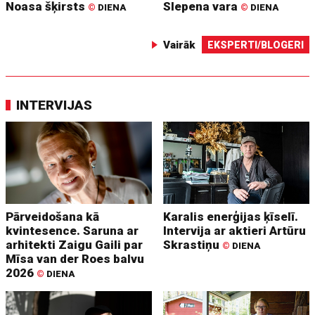
Noasa šķirsts
Slepena vara
©
DIENA
©
DIENA
Vairāk
EKSPERTI/BLOGERI
INTERVIJAS
Pārveidošana kā
Karalis enerģijas ķīselī.
kvintesence. Saruna ar
Intervija ar aktieri Artūru
arhitekti Zaigu Gaili par
Skrastiņu
©
DIENA
Mīsa van der Roes balvu
2026
©
DIENA