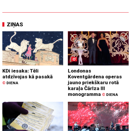
ZIŅAS
KDi iesaka: Tēli
Londonas
atdzīvojas kā pasakā
Koventgārdena operas
jauno priekškaru rotā
©
DIENA
karaļa Čārlza III
monogramma
©
DIENA