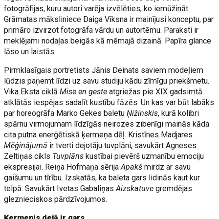
fotogrāfijas, kuru autori varēja izvēlēties, ko iemūžināt.
Grāmatas māksliniece Daiga Vīksna ir mainījusi konceptu, par
primāro izvirzot fotogrāfa vārdu un autortēmu. Paraksti ir
meklējami nodaļas beigās kā mēmajā dizainā. Papīra glance
lāso un laistās.
Pirmklasīgais portretists Jānis Deinats saviem modeļiem
lūdzis paņemt līdzi uz savu studiju kādu zīmīgu priekšmetu.
Vika Eksta ciklā
Mise en geste
atgriežas pie XIX gadsimtā
atklātās iespējas sadalīt kustību fāzēs. Un kas var būt labāks
par horeogrāfa Marko Gekes baletu
Ņižinskis
, kurā kolibri
spārnu virmojumam līdzīgās neirozes zibenīgi mainās kāda
cita putna enerģētiskā ķermeņa dēļ. Kristīnes Madjares
Mēģinājumā
ir tverti dejotāju tuvplāni, savukārt Agneses
Zeltiņas cikls
Tuvplāns
kustībai pievērš uzmanību emociju
ekspresijai. Reiņa Hofmaņa sērija
Apakš
mirdz ar savu
gaišumu un tīrību. Izskatās, ka baleta gars lidinās kaut kur
telpā. Savukārt Ivetas Gabaliņas
Aizskatuve
gremdējas
gleznieciskos pārdzīvojumos.
Ķermenis dejā ir gars