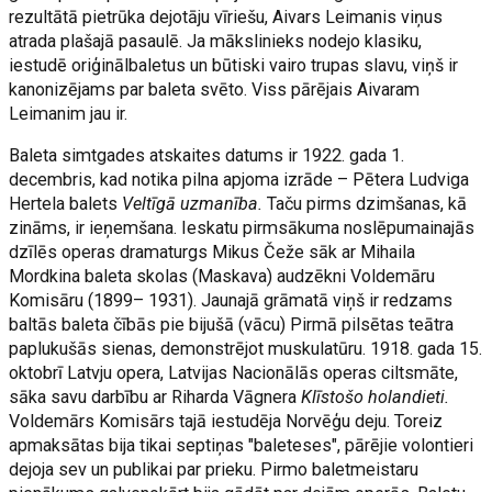
rezultātā pietrūka dejotāju vīriešu, Aivars Leimanis viņus
atrada plašajā pasaulē. Ja mākslinieks nodejo klasiku,
iestudē oriģinālbaletus un būtiski vairo trupas slavu, viņš ir
kanonizējams par baleta svēto. Viss pārējais Aivaram
Leimanim jau ir.
Baleta simtgades atskaites datums ir 1922. gada 1.
decembris, kad notika pilna apjoma izrāde – Pētera Ludviga
Hertela balets
Veltīgā uzmanība.
Taču pirms dzimšanas, kā
zināms, ir ieņemšana. Ieskatu pirmsākuma noslēpumainajās
dzīlēs operas dramaturgs Mikus Čeže sāk ar Mihaila
Mordkina baleta skolas (Maskava) audzēkni Voldemāru
Komisāru (1899– 1931). Jaunajā grāmatā viņš ir redzams
baltās baleta čībās pie bijušā (vācu) Pirmā pilsētas teātra
paplukušās sienas, demonstrējot muskulatūru. 1918. gada 15.
oktobrī Latvju opera, Latvijas Nacionālās operas ciltsmāte,
sāka savu darbību ar Riharda Vāgnera
Klīstošo holandieti.
Voldemārs Komisārs tajā iestudēja Norvēģu deju. Toreiz
apmaksātas bija tikai septiņas "baleteses", pārējie volontieri
dejoja sev un publikai par prieku. Pirmo baletmeistaru