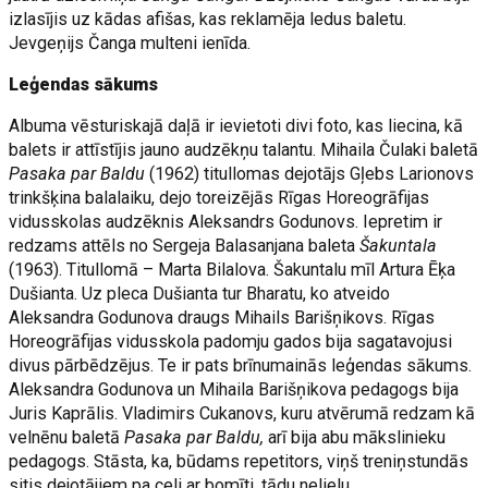
izlasījis uz kādas afišas, kas reklamēja ledus baletu.
Jevgeņijs Čanga multeni ienīda.
Leģendas sākums
Albuma vēsturiskajā daļā ir ievietoti divi foto, kas liecina, kā
balets ir attīstījis jauno audzēkņu talantu. Mihaila Čulaki baletā
Pasaka par Baldu
(1962) titullomas dejotājs Gļebs Larionovs
trinkšķina balalaiku, dejo toreizējās Rīgas Horeogrāfijas
vidusskolas audzēknis Aleksandrs Godunovs. Iepretim ir
redzams attēls no Sergeja Balasanjana baleta
Šakuntala
(1963). Titullomā – Marta Bilalova. Šakuntalu mīl Artura Ēķa
Dušianta. Uz pleca Dušianta tur Bharatu, ko atveido
Aleksandra Godunova draugs Mihails Barišņikovs. Rīgas
Horeogrāfijas vidusskola padomju gados bija sagatavojusi
divus pārbēdzējus. Te ir pats brīnumainās leģendas sākums.
Aleksandra Godunova un Mihaila Barišņikova pedagogs bija
Juris Kaprālis. Vladimirs Cukanovs, kuru atvērumā redzam kā
velnēnu baletā
Pasaka par Baldu,
arī bija abu mākslinieku
pedagogs. Stāsta, ka, būdams repetitors, viņš treniņstundās
sitis dejotājiem pa celi ar bomīti, tādu nelielu.