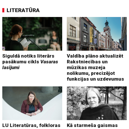
LITERATŪRA
Siguldā notiks literārs
Valdība plāno aktualizēt
pasākumu cikls
Vasaras
Rakstniecības un
lasījumi
mūzikas muzeja
nolikumu, precizējot
funkcijas un uzdevumus
LU Literatūras, folkloras
Kā starmeša gaismas