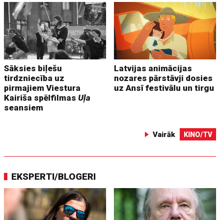
Sāksies biļešu
Latvijas animācijas
tirdzniecība uz
nozares pārstāvji dosies
pirmajiem Viestura
uz Ansī festivālu un tirgu
Kairiša spēlfilmas
Uļa
seansiem
Vairāk
KINO/TV
EKSPERTI/BLOGERI