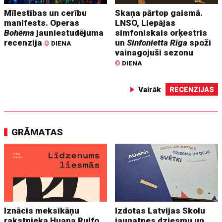
Mīlestības un cerību
Skaņa pārtop gaismā.
manifests. Operas
LNSO, Liepājas
Bohēma
jauniestudējuma
simfoniskais orķestris
recenzija
un
Sinfonietta Rīga
spoži
©
DIENA
vainagojuši sezonu
©
DIENA
Vairāk
RECENZIJAS
GRĀMATAS
Iznācis meksikāņu
Izdotas Latvijas Skolu
rakstnieka Huana Rulfo
jaunatnes dziesmu un