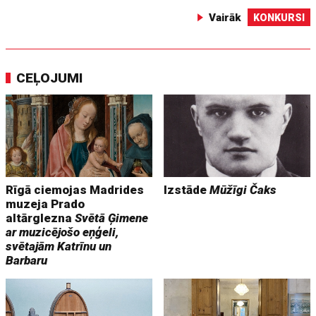
Vairāk
KONKURSI
CEĻOJUMI
Rīgā ciemojas Madrides
Izstāde
Mūžīgi Čaks
muzeja Prado
altārglezna
Svētā Ģimene
ar muzicējošo eņģeli,
svētajām Katrīnu un
Barbaru