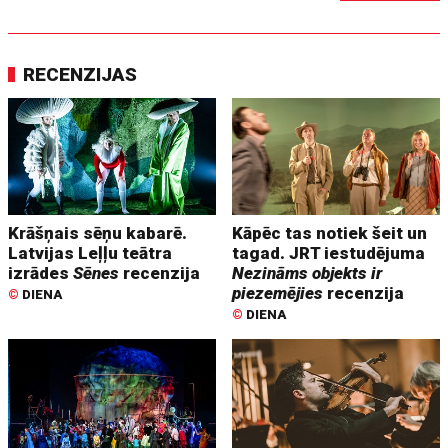
RECENZIJAS
Krāšņais sēņu kabarē.
Kāpēc tas notiek šeit un
Latvijas Leļļu teātra
tagad. JRT iestudējuma
izrādes
Sēnes
recenzija
Nezināms objekts ir
piezemējies
recenzija
©
DIENA
©
DIENA