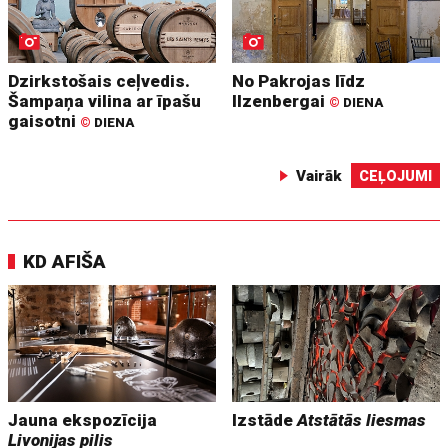
Dzirkstošais ceļvedis.
No Pakrojas līdz
Šampaņa vilina ar īpašu
Ilzenbergai
©
DIENA
gaisotni
©
DIENA
Vairāk
CEĻOJUMI
KD AFIŠA
Jauna ekspozīcija
Izstāde
Atstātās liesmas
Livonijas pilis