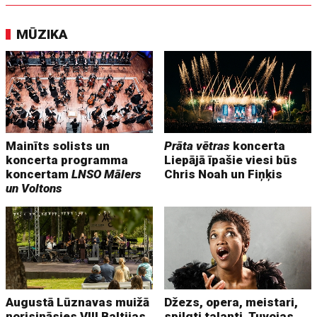
MŪZIKA
Mainīts solists un
Prāta vētras
koncerta
koncerta programma
Liepājā īpašie viesi būs
koncertam
LNSO Mālers
Chris Noah un Fiņķis
un Voltons
Augustā Lūznavas muižā
Džezs, opera, meistari,
norisināsies VIII Baltijas
spilgti talanti. Tuvojas