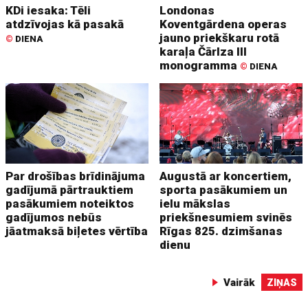
KDi iesaka: Tēli
Londonas
atdzīvojas kā pasakā
Koventgārdena operas
jauno priekškaru rotā
©
DIENA
karaļa Čārlza III
monogramma
©
DIENA
Par drošības brīdinājuma
Augustā ar koncertiem,
gadījumā pārtrauktiem
sporta pasākumiem un
pasākumiem noteiktos
ielu mākslas
gadījumos nebūs
priekšnesumiem svinēs
jāatmaksā biļetes vērtība
Rīgas 825. dzimšanas
dienu
Vairāk
ZIŅAS