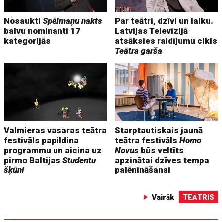
Nosaukti
Spēlmaņu nakts
Par teātri, dzīvi un laiku.
balvu nominanti 17
Latvijas Televīzijā
kategorijās
atsāksies raidījumu cikls
Teātra garša
Valmieras vasaras teātra
Starptautiskais jaunā
festivāls papildina
teātra festivāls
Homo
programmu un aicina uz
Novus
būs veltīts
pirmo Baltijas
Studentu
apzinātai dzīves tempa
šķūni
palēnināšanai
Vairāk
TEĀTRIS