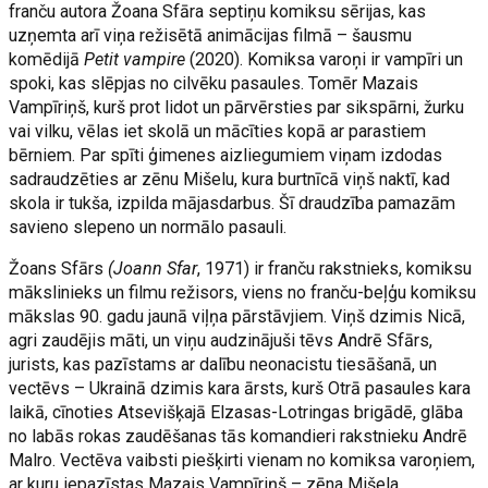
franču autora Žoana Sfāra septiņu komiksu sērijas, kas
uzņemta arī viņa režisētā animācijas filmā – šausmu
komēdijā
Petit vampire
(2020). Komiksa varoņi ir vampīri un
spoki, kas slēpjas no cilvēku pasaules. Tomēr Mazais
Vampīriņš, kurš prot lidot un pārvērsties par sikspārni, žurku
vai vilku, vēlas iet skolā un mācīties kopā ar parastiem
bērniem. Par spīti ģimenes aizliegumiem viņam izdodas
sadraudzēties ar zēnu Mišelu, kura burtnīcā viņš naktī, kad
skola ir tukša, izpilda mājasdarbus. Šī draudzība pamazām
savieno slepeno un normālo pasauli.
Žoans Sfārs
(Joann Sfar
, 1971) ir franču rakstnieks, komiksu
mākslinieks un filmu režisors, viens no franču-beļģu komiksu
mākslas 90. gadu jaunā viļņa pārstāvjiem. Viņš dzimis Nicā,
agri zaudējis māti, un viņu audzinājuši tēvs Andrē Sfārs,
jurists, kas pazīstams ar dalību neonacistu tiesāšanā, un
vectēvs – Ukrainā dzimis kara ārsts, kurš Otrā pasaules kara
laikā, cīnoties Atsevišķajā Elzasas-Lotringas brigādē, glāba
no labās rokas zaudēšanas tās komandieri rakstnieku Andrē
Malro. Vectēva vaibsti piešķirti vienam no komiksa varoņiem,
ar kuru iepazīstas Mazais Vampīriņš – zēna Mišela