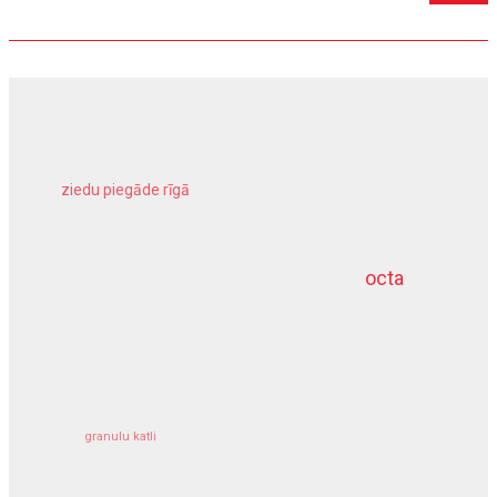
ziedu piegāde rīgā
meliorācijas darbi
octa
dziļurbums
kravu apdrošināšana
granulu katli
siltumsūknis