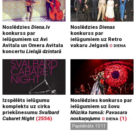
Noslēdzies
Diena.lv
Noslēdzies
Dienas
konkurss par
konkurss par
ielūgumiem uz Avi
ielūgumiem uz Retro
Avitala un Omera Avitala
vakaru Jelgavā
©
DIENA
koncertu
Lielajā dzintarā
Izspēlēts ielūgumu
Noslēdzies konkurss par
komplekts uz cirka
ielūgumiem uz šovu
priekšnesumu
Svalbard
Mūzika tumsā: Pavasara
Cabaret Night
(2556)
noskaņojums
(1)
©
DIENA
Papildināts 13:11