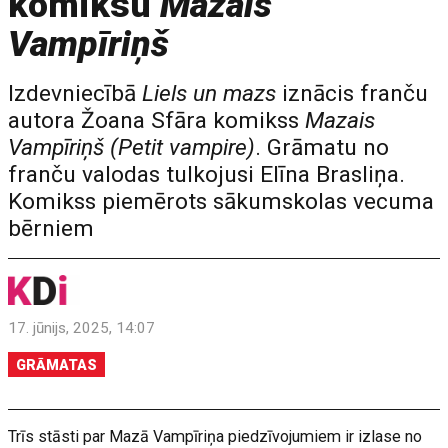
komiksu
Mazais
Vampīriņš
Izdevniecībā
Liels un mazs
iznācis franču
autora Žoana Sfāra komikss
Mazais
Vampīriņš (Petit vampire)
. Grāmatu no
franču valodas tulkojusi Elīna Brasliņa.
Komikss piemērots sākumskolas vecuma
bērniem
17. jūnijs, 2025, 14:07
GRĀMATAS
Trīs stāsti par Mazā Vampīriņa piedzīvojumiem ir izlase no