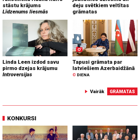
stāstu krājums
deju svētkiem veltītas
Līdzenums liesmās
grāmatas
Linda Leen izdod savu
Tapusi grāmata par
pirmo dzejas krājumu
latviešiem Azerbaidžānā
Introversijas
©
DIENA
Vairāk
GRĀMATAS
KONKURSI