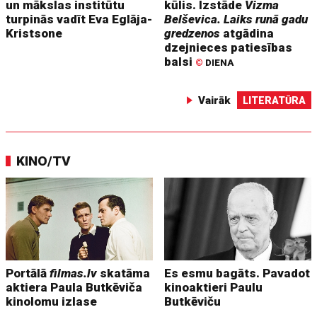
un mākslas institūtu
kūlis. Izstāde
Vizma
turpinās vadīt Eva Eglāja-
Belševica. Laiks runā gadu
Kristsone
gredzenos
atgādina
dzejnieces patiesības
balsi
©
DIENA
Vairāk
LITERATŪRA
KINO/TV
Portālā
filmas.lv
skatāma
Es esmu bagāts. Pavadot
aktiera Paula Butkēviča
kinoaktieri Paulu
kinolomu izlase
Butkēviču