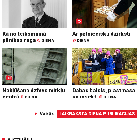
Kā no teiksmainā
Ar pētniecisku dzirksti
pilnības raga
©
DIENA
©
DIENA
Nokļūšana dzīves mirkļu
Dabas balsis, plastmasa
centrā
un insekti
©
DIENA
©
DIENA
Vairāk
LAIKRAKSTA DIENA PUBLIKĀCIJAS