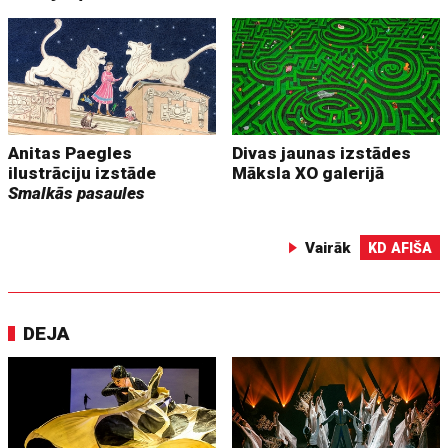
Anitas Paegles
Divas jaunas izstādes
ilustrāciju izstāde
Māksla XO galerijā
Smalkās pasaules
Vairāk
KD AFIŠA
DEJA