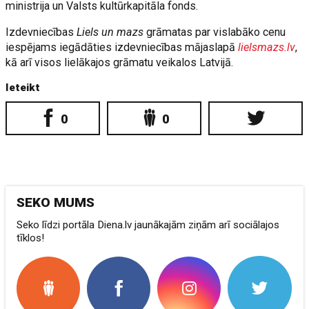
ministrija un Valsts kultūrkapitāla fonds.
Izdevniecības
Liels un mazs
grāmatas par vislabāko cenu
iespējams iegādāties izdevniecības mājaslapā
lielsmazs.lv
,
kā arī visos lielākajos grāmatu veikalos Latvijā.
Ieteikt
0
0
SEKO MUMS
Seko līdzi portāla Diena.lv jaunākajām ziņām arī sociālajos
tīklos!