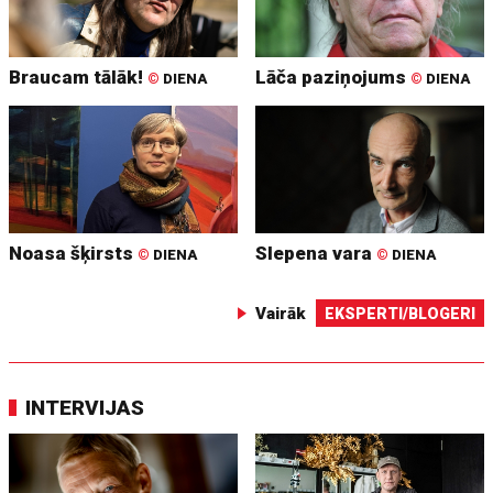
Braucam tālāk!
Lāča paziņojums
©
DIENA
©
DIENA
Noasa šķirsts
Slepena vara
©
DIENA
©
DIENA
Vairāk
EKSPERTI/BLOGERI
INTERVIJAS