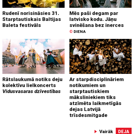
Rudenī norisināsies 31.
Mēs paši degam par
Starptautiskais Baltijas
latvisko kodu. Jāņu
Baleta festivāls
svinēšana bez inerces
©
DIENA
Rātslaukumā notiks deju
Ar starpdisciplināriem
kolektīvu lielkoncerts
notikumiem un
Vidusvasaras dzīvestības
starptautiskiem
māksliniekiem tiks
atzīmēta laikmetīgās
dejas Latvijā
trīsdesmitgade
Vairāk
DEJA