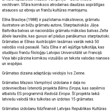
vectēvam. Sfāra komiksos atrodamas daudzas asprātīgas
atsauces uz ebreju un franču kultūras mantojumu.
Elīna Brasliņa (1988) ir pazīstama māksliniece, grāmatu
ilustratore un bilžu grāmatu autore, Starptautiskās Jāņa
Baltvilka balvas un nacionālās grāmatu mākslas balvas
Zelta
ābele
laureāte, kas guvusi arī plašus panākumus starptautiski.
Grāmatas ar Elīnas ilustrācijām lasāmas vairāk nekā 50
valodās visā pasaulē. Taču Elīna ir arī iejūtīga tulkotāja, kas
studējusi franču filoloģiju Latvijas Universitātē un Francijā.
Viņa labi pārzina komiksu vizuālās un teksta valodas nianses
un iespējas.
Grāmatas dizaina adaptāciju veidojis Ivs Zenne.
Grāmatas
Mazais Vampīriņš
izdošana ir daļa no
izdevniecības īstenotā projekta
Bērnu Eiropa,
kas saņēmis
atbalstu ES programmā
Radošā Eiropa
. Šī projekta laikā
latviešu valodā tiks tulkotas un izdotas 15 grāmatas.
Grāmatas izdošanu līdzfinansē Latvijas Republikas Kultūras