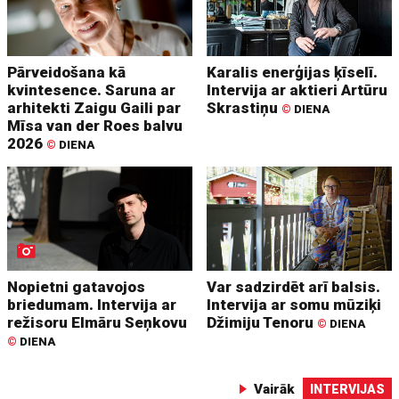
Pārveidošana kā
Karalis enerģijas ķīselī.
kvintesence. Saruna ar
Intervija ar aktieri Artūru
arhitekti Zaigu Gaili par
Skrastiņu
©
DIENA
Mīsa van der Roes balvu
2026
©
DIENA
Nopietni gatavojos
Var sadzirdēt arī balsis.
briedumam. Intervija ar
Intervija ar somu mūziķi
režisoru Elmāru Seņkovu
Džimiju Tenoru
©
DIENA
©
DIENA
Vairāk
INTERVIJAS