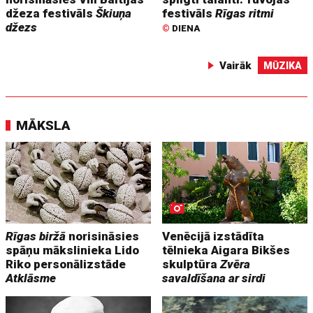
džeza festivāls
Škiuņa
festivāls
Rīgas ritmi
džezs
©
DIENA
Vairāk
MŪZIKA
MĀKSLA
Rīgas biržā
norisināsies
Venēcijā izstādīta
spāņu mākslinieka Lido
tēlnieka Aigara Bikšes
Riko personālizstāde
skulptūra
Zvēra
Atklāsme
savaldīšana ar sirdi