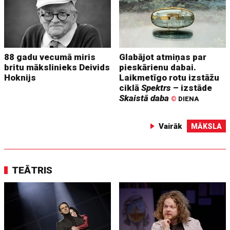
88 gadu vecumā miris
Glabājot atmiņas par
britu mākslinieks Deivids
pieskārienu dabai.
Hoknijs
Laikmetīgo rotu izstāžu
ciklā
Spektrs
– izstāde
Skaistā daba
©
DIENA
Vairāk
MĀKSLA
TEĀTRIS