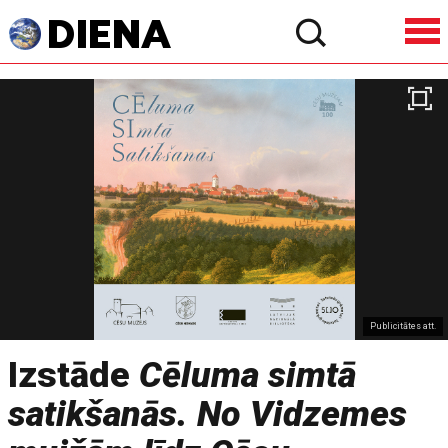
Publicitātes att.
Izstāde
Cēluma simtā
satikšanās. No Vidzemes