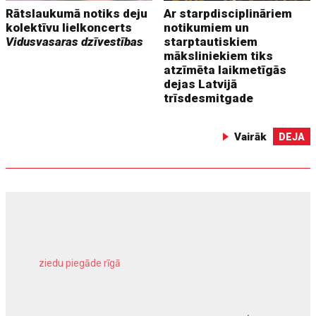
Rātslaukumā notiks deju
Ar starpdisciplināriem
kolektīvu lielkoncerts
notikumiem un
Vidusvasaras dzīvestības
starptautiskiem
māksliniekiem tiks
atzīmēta laikmetīgās
dejas Latvijā
trīsdesmitgade
Vairāk
DEJA
ziedu piegāde rīgā
meliorācijas darbi