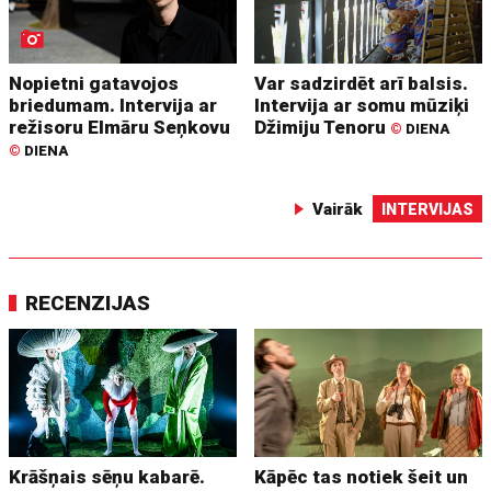
Nopietni gatavojos
Var sadzirdēt arī balsis.
briedumam. Intervija ar
Intervija ar somu mūziķi
režisoru Elmāru Seņkovu
Džimiju Tenoru
©
DIENA
©
DIENA
Vairāk
INTERVIJAS
RECENZIJAS
Krāšņais sēņu kabarē.
Kāpēc tas notiek šeit un