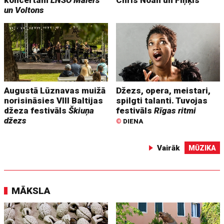
koncertam
LNSO Mālers
Chris Noah un Fiņķis
un Voltons
Augustā Lūznavas muižā
Džezs, opera, meistari,
norisināsies VIII Baltijas
spilgti talanti. Tuvojas
džeza festivāls
Škiuņa
festivāls
Rīgas ritmi
džezs
©
DIENA
Vairāk
MŪZIKA
MĀKSLA