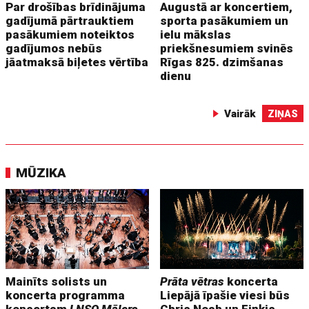
Par drošības brīdinājuma
Augustā ar koncertiem,
gadījumā pārtrauktiem
sporta pasākumiem un
pasākumiem noteiktos
ielu mākslas
gadījumos nebūs
priekšnesumiem svinēs
jāatmaksā biļetes vērtība
Rīgas 825. dzimšanas
dienu
Vairāk
ZIŅAS
MŪZIKA
Mainīts solists un
Prāta vētras
koncerta
koncerta programma
Liepājā īpašie viesi būs