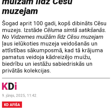
muižām līdz Cēsu
muzejam
Šogad aprit 100 gadi, kopš dibināts Cēsu
muzejs. Izstāde
Cēluma simtā satikšanās.
No Vidzemes muižām līdz Cēsu muzejam
ļaus ielūkoties muzeja veidošanās un
attīstības sākumposmā, kad tā krājuma
pamatus veidoja kādreizējo muižu,
biedrību un iestāžu sabiedriskās un
privātās kolekcijas.
9. jūnijs, 2025, 11:42
KD AFIŠA