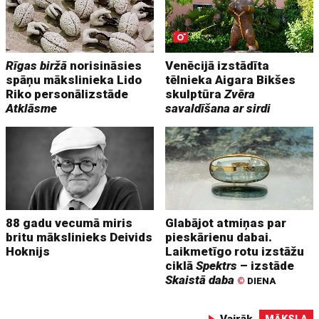
Rīgas biržā
norisināsies
Venēcijā izstādīta
spāņu mākslinieka Lido
tēlnieka Aigara Bikšes
Riko personālizstāde
skulptūra
Zvēra
Atklāsme
savaldīšana ar sirdi
88 gadu vecumā miris
Glabājot atmiņas par
britu mākslinieks Deivids
pieskārienu dabai.
Hoknijs
Laikmetīgo rotu izstāžu
ciklā
Spektrs
– izstāde
Skaistā daba
©
DIENA