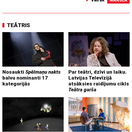
Vairāk
MĀKSLA
TEĀTRIS
Nosaukti
Spēlmaņu nakts
Par teātri, dzīvi un laiku.
balvu nominanti 17
Latvijas Televīzijā
kategorijās
atsāksies raidījumu cikls
Teātra garša