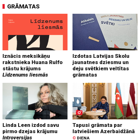
GRĀMATAS
Iznācis meksikāņu
Izdotas Latvijas Skolu
rakstnieka Huana Rulfo
jaunatnes dziesmu un
stāstu krājums
deju svētkiem veltītas
Līdzenums liesmās
grāmatas
Linda Leen izdod savu
Tapusi grāmata par
pirmo dzejas krājumu
latviešiem Azerbaidžānā
Introversijas
©
DIENA