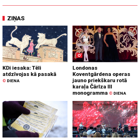
ZIŅAS
KDi iesaka: Tēli
Londonas
atdzīvojas kā pasakā
Koventgārdena operas
jauno priekškaru rotā
©
DIENA
karaļa Čārlza III
monogramma
©
DIENA