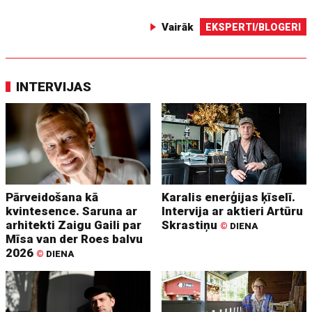
Vairāk
EKSPERTI/BLOGERI
INTERVIJAS
Pārveidošana kā
Karalis enerģijas ķīselī.
kvintesence. Saruna ar
Intervija ar aktieri Artūru
arhitekti Zaigu Gaili par
Skrastiņu
©
DIENA
Mīsa van der Roes balvu
2026
©
DIENA