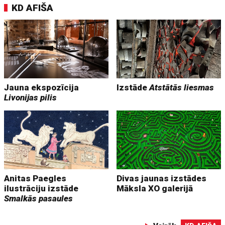
KD AFIŠA
Jauna ekspozīcija
Izstāde
Atstātās liesmas
Livonijas pilis
Anitas Paegles
Divas jaunas izstādes
ilustrāciju izstāde
Māksla XO galerijā
Smalkās pasaules