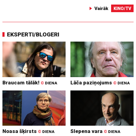
Vairāk
KINO/TV
EKSPERTI/BLOGERI
Braucam tālāk!
Lāča paziņojums
©
DIENA
©
DIENA
Noasa šķirsts
Slepena vara
©
DIENA
©
DIENA