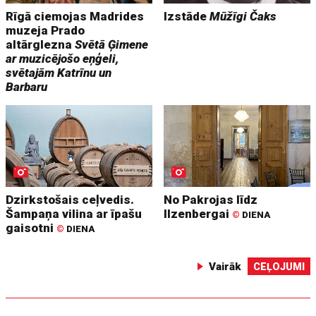
Rīgā ciemojas Madrides
Izstāde
Mūžīgi Čaks
muzeja Prado
altārglezna
Svētā Ģimene
ar muzicējošo eņģeli,
svētajām Katrīnu un
Barbaru
Dzirkstošais ceļvedis.
No Pakrojas līdz
Šampaņa vilina ar īpašu
Ilzenbergai
©
DIENA
gaisotni
©
DIENA
Vairāk
CEĻOJUMI