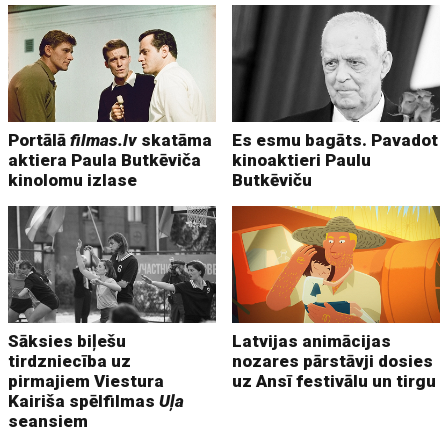
Portālā
filmas.lv
skatāma
Es esmu bagāts. Pavadot
aktiera Paula Butkēviča
kinoaktieri Paulu
kinolomu izlase
Butkēviču
Sāksies biļešu
Latvijas animācijas
tirdzniecība uz
nozares pārstāvji dosies
pirmajiem Viestura
uz Ansī festivālu un tirgu
Kairiša spēlfilmas
Uļa
seansiem