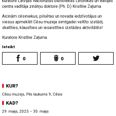
kuratore Latvijas Nacionālās bibliotēkas Letonikas un Baltijas
centra vadītāja zinātņu doktore (Ph. D.) Kristīne Zaļuma.
Aicinām cēsiniekus, pilsētas un novada iedzīvotājus un
viesus apmeklēt Cēsu muzeja simtgadei veltīto izstādi,
skatīties, klausīties un iesaistīties izstādes aktivitātēs!
Kuratore Kristīne Zaļuma.
Ieteikt
0
0
KUR?
Cēsu muzejs, Pils laukums 9, Cēsis
KAD?
29. maijs, 2025 – 30. maijs