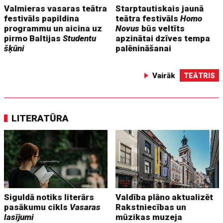
Valmieras vasaras teātra
Starptautiskais jaunā
festivāls papildina
teātra festivāls
Homo
programmu un aicina uz
Novus
būs veltīts
pirmo Baltijas
Studentu
apzinātai dzīves tempa
šķūni
palēnināšanai
Vairāk
TEĀTRIS
LITERATŪRA
Siguldā notiks literārs
Valdība plāno aktualizēt
pasākumu cikls
Vasaras
Rakstniecības un
lasījumi
mūzikas muzeja