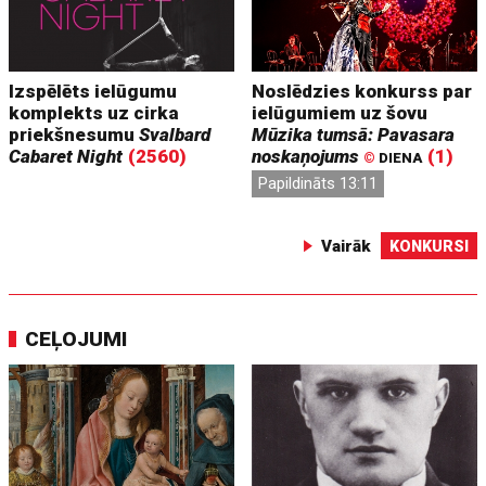
Izspēlēts ielūgumu
Noslēdzies konkurss par
komplekts uz cirka
ielūgumiem uz šovu
priekšnesumu
Svalbard
Mūzika tumsā: Pavasara
Cabaret Night
(2560)
noskaņojums
(1)
©
DIENA
Papildināts 13:11
Vairāk
KONKURSI
CEĻOJUMI