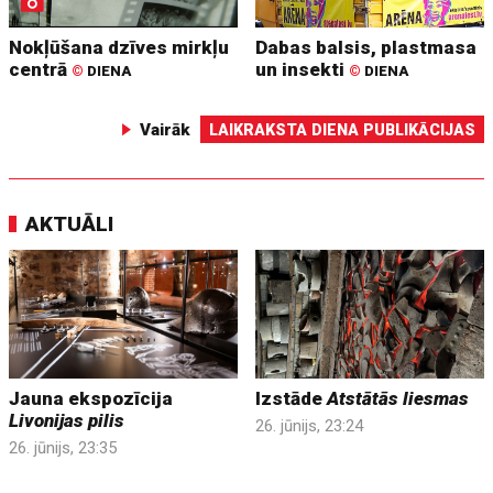
Nokļūšana dzīves mirkļu
Dabas balsis, plastmasa
centrā
un insekti
©
DIENA
©
DIENA
Vairāk
LAIKRAKSTA DIENA PUBLIKĀCIJAS
AKTUĀLI
Jauna ekspozīcija
Izstāde
Atstātās liesmas
Livonijas pilis
26. jūnijs, 23:24
26. jūnijs, 23:35