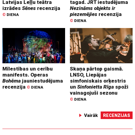
Latvijas Leļļu teātra
tagad. JRT iestudējuma
izrādes
Sēnes
recenzija
Nezināms objekts ir
piezemējies
recenzija
©
DIENA
©
DIENA
Mīlestības un cerību
Skaņa pārtop gaismā.
manifests. Operas
LNSO, Liepājas
Bohēma
jauniestudējuma
simfoniskais orķestris
recenzija
un
Sinfonietta Rīga
spoži
©
DIENA
vainagojuši sezonu
©
DIENA
Vairāk
RECENZIJAS