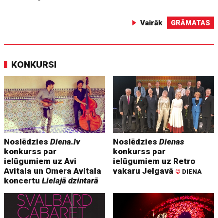
Vairāk
GRĀMATAS
KONKURSI
Noslēdzies
Diena.lv
Noslēdzies
Dienas
konkurss par
konkurss par
ielūgumiem uz Avi
ielūgumiem uz Retro
Avitala un Omera Avitala
vakaru Jelgavā
©
DIENA
koncertu
Lielajā dzintarā