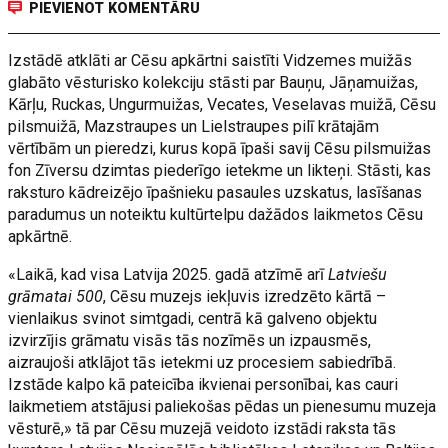
PIEVIENOT KOMENTĀRU
Izstādē atklāti ar Cēsu apkārtni saistīti Vidzemes muižās
glabāto vēsturisko kolekciju stāsti par Bauņu, Jāņamuižas,
Kārļu, Ruckas, Ungurmuižas, Vecates, Veselavas muižā, Cēsu
pilsmuižā, Mazstraupes un Lielstraupes pilī krātajām
vērtībām un pieredzi, kurus kopā īpaši savij Cēsu pilsmuižas
fon Zīversu dzimtas piederīgo ietekme un likteņi. Stāsti, kas
raksturo kādreizējo īpašnieku pasaules uzskatus, lasīšanas
paradumus un noteiktu kultūrtelpu dažādos laikmetos Cēsu
apkārtnē.
«Laikā, kad visa Latvija 2025. gadā atzīmē arī
Latviešu
grāmatai 500
, Cēsu muzejs iekļuvis izredzēto kārtā –
vienlaikus svinot simtgadi, centrā kā galveno objektu
izvirzījis grāmatu visās tās nozīmēs un izpausmēs,
aizraujoši atklājot tās ietekmi uz procesiem sabiedrībā.
Izstāde kalpo kā pateicība ikvienai personībai, kas cauri
laikmetiem atstājusi paliekošas pēdas un pienesumu muzeja
vēsturē,» tā par Cēsu muzejā veidoto izstādi raksta tās