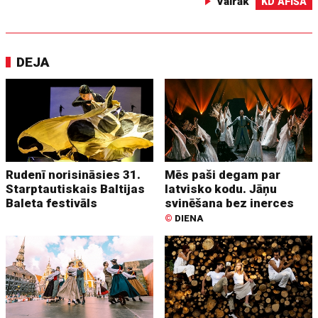
Vairāk
KD AFIŠA
DEJA
Rudenī norisināsies 31.
Mēs paši degam par
Starptautiskais Baltijas
latvisko kodu. Jāņu
Baleta festivāls
svinēšana bez inerces
©
DIENA