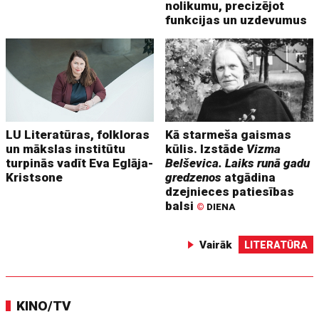
nolikumu, precizējot
funkcijas un uzdevumus
LU Literatūras, folkloras
Kā starmeša gaismas
un mākslas institūtu
kūlis. Izstāde
Vizma
turpinās vadīt Eva Eglāja-
Belševica. Laiks runā gadu
Kristsone
gredzenos
atgādina
dzejnieces patiesības
balsi
©
DIENA
Vairāk
LITERATŪRA
KINO/TV