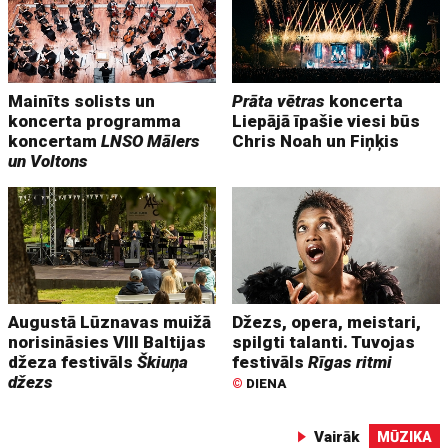
Mainīts solists un
Prāta vētras
koncerta
koncerta programma
Liepājā īpašie viesi būs
koncertam
LNSO Mālers
Chris Noah un Fiņķis
un Voltons
Augustā Lūznavas muižā
Džezs, opera, meistari,
norisināsies VIII Baltijas
spilgti talanti. Tuvojas
džeza festivāls
Škiuņa
festivāls
Rīgas ritmi
džezs
©
DIENA
Vairāk
MŪZIKA