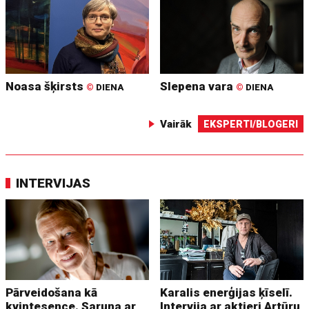
Noasa šķirsts
Slepena vara
©
DIENA
©
DIENA
Vairāk
EKSPERTI/BLOGERI
INTERVIJAS
Pārveidošana kā
Karalis enerģijas ķīselī.
kvintesence. Saruna ar
Intervija ar aktieri Artūru