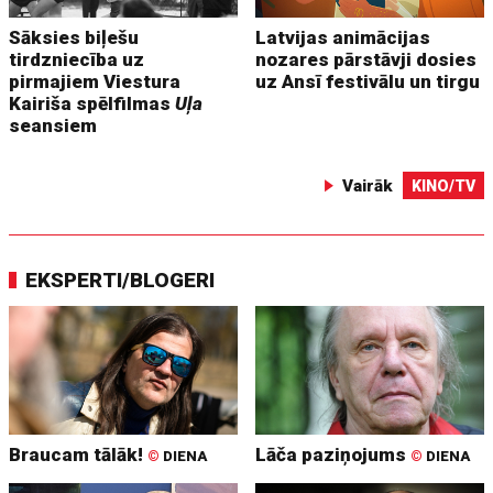
Sāksies biļešu
Latvijas animācijas
tirdzniecība uz
nozares pārstāvji dosies
pirmajiem Viestura
uz Ansī festivālu un tirgu
Kairiša spēlfilmas
Uļa
seansiem
Vairāk
KINO/TV
EKSPERTI/BLOGERI
Braucam tālāk!
Lāča paziņojums
©
DIENA
©
DIENA