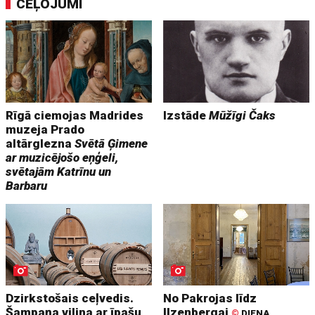
CEĻOJUMI
Rīgā ciemojas Madrides
Izstāde
Mūžīgi Čaks
muzeja Prado
altārglezna
Svētā Ģimene
ar muzicējošo eņģeli,
svētajām Katrīnu un
Barbaru
Dzirkstošais ceļvedis.
No Pakrojas līdz
Šampaņa vilina ar īpašu
Ilzenbergai
©
DIENA