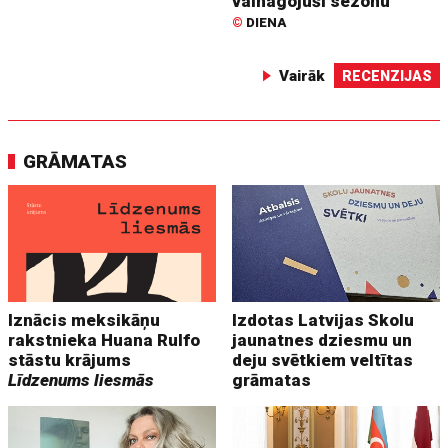
vainagojuši sezonu
©
DIENA
Vairāk
RECENZIJAS
GRĀMATAS
Iznācis meksikāņu
Izdotas Latvijas Skolu
rakstnieka Huana Rulfo
jaunatnes dziesmu un
stāstu krājums
deju svētkiem veltītas
Līdzenums liesmās
grāmatas