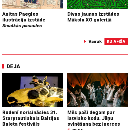
Anitas Paegles
Divas jaunas izstādes
ilustrāciju izstāde
Māksla XO galerijā
Smalkās pasaules
Vairāk
KD AFIŠA
DEJA
Rudenī norisināsies 31.
Mēs paši degam par
Starptautiskais Baltijas
latvisko kodu. Jāņu
Baleta festivāls
svinēšana bez inerces