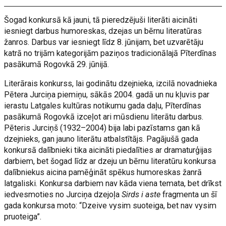
Šogad konkursā kā jauni, tā pieredzējuši literāti aicināti
iesniegt darbus humoreskas, dzejas un bērnu literatūras
žanros. Darbus var iesniegt līdz 8. jūnijam, bet uzvarētāju
katrā no trijām kategorijām paziņos tradicionālajā Pīterdīnas
pasākumā Rogovkā 29. jūnijā.
Literārais konkurss, lai godinātu dzejnieka, izcilā novadnieka
Pētera Jurciņa piemiņu, sākās 2004. gadā un nu kļuvis par
ierastu Latgales kultūras notikumu gada daļu, Pīterdīnas
pasākumā Rogovkā izceļot ari mūsdienu literātu darbus.
Pēteris Jurciņš (1932–2004) bija labi pazīstams gan kā
dzejnieks, gan jauno literātu atbalstītājs. Pagājušā gada
konkursā dalībnieki tika aicināti piedalīties ar dramaturģijas
darbiem, bet šogad līdz ar dzeju un bērnu literatūru konkursa
dalībniekus aicina pamēģināt spēkus humoreskas žanrā
latgaliski. Konkursa darbiem nav kāda viena temata, bet drīkst
iedvesmoties no Jurciņa dzejoļa
Sirds i aste
fragmenta un šī
gada konkursa moto: “Dzeive vysim suoteiga, bet nav vysim
pruoteiga”.