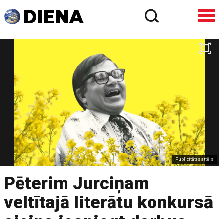
Publicitātes attēls
Pēterim Jurciņam
veltītajā literātu konkursā