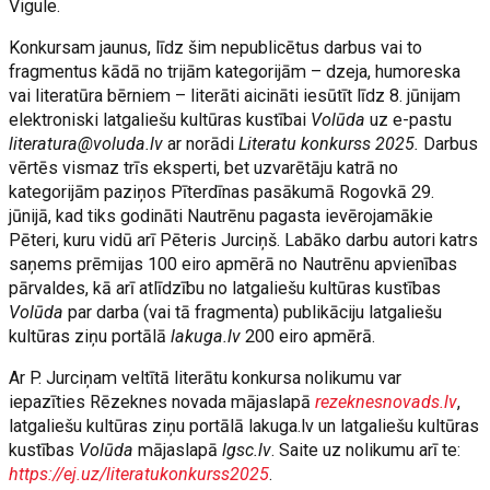
Vigule.
Konkursam jaunus, līdz šim nepublicētus darbus vai to
fragmentus kādā no trijām kategorijām – dzeja, humoreska
vai literatūra bērniem – literāti aicināti iesūtīt līdz 8. jūnijam
elektroniski latgaliešu kultūras kustībai
Volūda
uz e-pastu
literatura@voluda.lv
ar norādi
Literatu konkurss 2025.
Darbus
vērtēs vismaz trīs eksperti, bet uzvarētāju katrā no
kategorijām paziņos Pīterdīnas pasākumā Rogovkā 29.
jūnijā, kad tiks godināti Nautrēnu pagasta ievērojamākie
Pēteri, kuru vidū arī Pēteris Jurciņš. Labāko darbu autori katrs
saņems prēmijas 100 eiro apmērā no Nautrēnu apvienības
pārvaldes, kā arī atlīdzību no latgaliešu kultūras kustības
Volūda
par darba (vai tā fragmenta) publikāciju latgaliešu
kultūras ziņu portālā
lakuga.lv
200 eiro apmērā.
Ar P. Jurciņam veltītā literātu konkursa nolikumu var
iepazīties Rēzeknes novada mājaslapā
rezeknesnovads.lv
,
latgaliešu kultūras ziņu portālā lakuga.lv un latgaliešu kultūras
kustības
Volūda
mājaslapā
lgsc.lv
. Saite uz nolikumu arī te:
https://ej.uz/literatukonkurss2025
.