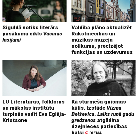
Siguldā notiks literārs
Valdība plāno aktualizēt
pasākumu cikls
Vasaras
Rakstniecības un
lasījumi
mūzikas muzeja
nolikumu, precizējot
funkcijas un uzdevumus
LU Literatūras, folkloras
Kā starmeša gaismas
un mākslas institūtu
kūlis. Izstāde
Vizma
turpinās vadīt Eva Eglāja-
Belševica. Laiks runā gadu
Kristsone
gredzenos
atgādina
dzejnieces patiesības
balsi
©
DIENA