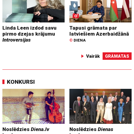
Linda Leen izdod savu
Tapusi grāmata par
pirmo dzejas krājumu
latviešiem Azerbaidžānā
Introversijas
©
DIENA
Vairāk
GRĀMATAS
KONKURSI
Noslēdzies
Diena.lv
Noslēdzies
Dienas