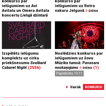
konkurss par
konkurss par
ielūgumiem uz Avi
ielūgumiem uz Retro
Avitala un Omera Avitala
vakaru Jelgavā
©
DIENA
koncertu
Lielajā dzintarā
Izspēlēts ielūgumu
Noslēdzies konkurss par
komplekts uz cirka
ielūgumiem uz šovu
priekšnesumu
Svalbard
Mūzika tumsā: Pavasara
Cabaret Night
(2556)
noskaņojums
(1)
©
DIENA
Papildināts 13:11
Vairāk
KONKURSI