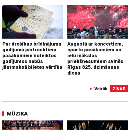
Par drošības brīdinājuma
Augustā ar koncertiem,
gadījumā pārtrauktiem
sporta pasākumiem un
pasākumiem noteiktos
ielu mākslas
gadījumos nebūs
priekšnesumiem svinēs
jāatmaksā biļetes vērtība
Rīgas 825. dzimšanas
dienu
Vairāk
ZIŅAS
MŪZIKA