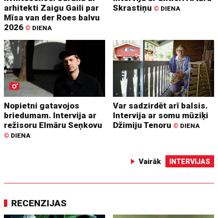
arhitekti Zaigu Gaili par
Skrastiņu
©
DIENA
Mīsa van der Roes balvu
2026
©
DIENA
Nopietni gatavojos
Var sadzirdēt arī balsis.
briedumam. Intervija ar
Intervija ar somu mūziķi
režisoru Elmāru Seņkovu
Džimiju Tenoru
©
DIENA
©
DIENA
Vairāk
INTERVIJAS
RECENZIJAS