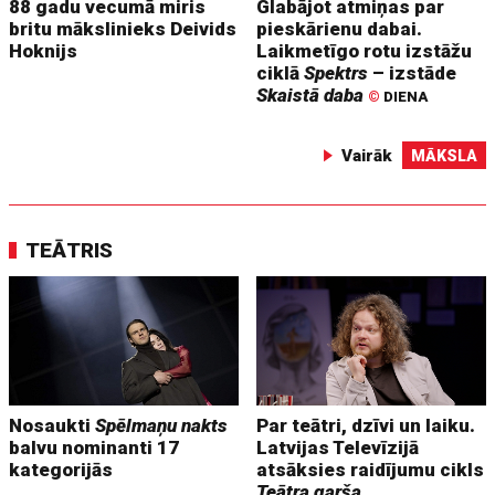
88 gadu vecumā miris
Glabājot atmiņas par
britu mākslinieks Deivids
pieskārienu dabai.
Hoknijs
Laikmetīgo rotu izstāžu
ciklā
Spektrs
– izstāde
Skaistā daba
©
DIENA
Vairāk
MĀKSLA
TEĀTRIS
Nosaukti
Spēlmaņu nakts
Par teātri, dzīvi un laiku.
balvu nominanti 17
Latvijas Televīzijā
kategorijās
atsāksies raidījumu cikls
Teātra garša