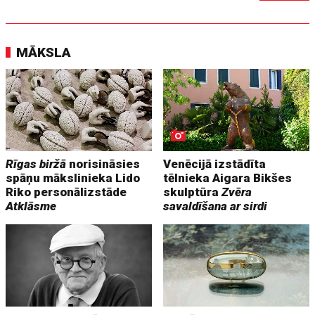
MĀKSLA
Rīgas biržā
norisināsies
Venēcijā izstādīta
spāņu mākslinieka Lido
tēlnieka Aigara Bikšes
Riko personālizstāde
skulptūra
Zvēra
Atklāsme
savaldīšana ar sirdi