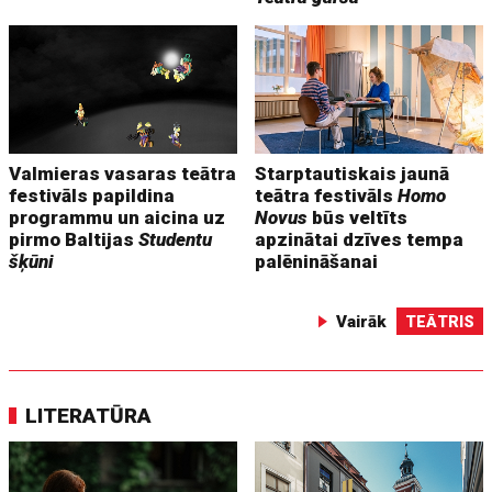
Valmieras vasaras teātra
Starptautiskais jaunā
festivāls papildina
teātra festivāls
Homo
programmu un aicina uz
Novus
būs veltīts
pirmo Baltijas
Studentu
apzinātai dzīves tempa
šķūni
palēnināšanai
Vairāk
TEĀTRIS
LITERATŪRA