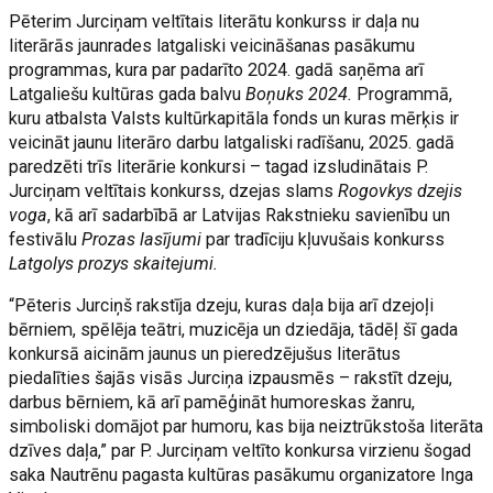
Pēterim Jurciņam veltītais literātu konkurss ir daļa nu
literārās jaunrades latgaliski veicināšanas pasākumu
programmas, kura par padarīto 2024. gadā saņēma arī
Latgaliešu kultūras gada balvu
Boņuks 2024.
Programmā,
kuru atbalsta Valsts kultūrkapitāla fonds un kuras mērķis ir
veicināt jaunu literāro darbu latgaliski radīšanu, 2025. gadā
paredzēti trīs literārie konkursi – tagad izsludinātais P.
Jurciņam veltītais konkurss, dzejas slams
Rogovkys dzejis
voga
, kā arī sadarbībā ar Latvijas Rakstnieku savienību un
festivālu
Prozas lasījumi
par tradīciju kļuvušais konkurss
Latgolys prozys skaitejumi.
“Pēteris Jurciņš rakstīja dzeju, kuras daļa bija arī dzejoļi
bērniem, spēlēja teātri, muzicēja un dziedāja, tādēļ šī gada
konkursā aicinām jaunus un pieredzējušus literātus
piedalīties šajās visās Jurciņa izpausmēs – rakstīt dzeju,
darbus bērniem, kā arī pamēģināt humoreskas žanru,
simboliski domājot par humoru, kas bija neiztrūkstoša literāta
dzīves daļa,” par P. Jurciņam veltīto konkursa virzienu šogad
saka Nautrēnu pagasta kultūras pasākumu organizatore Inga