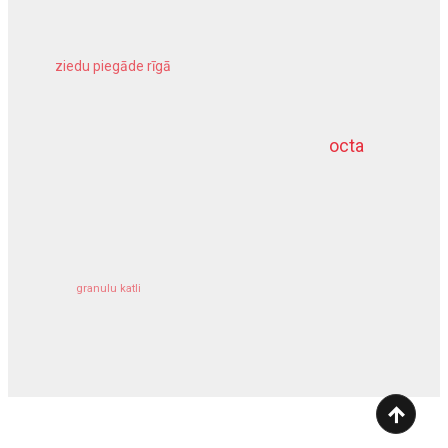
ziedu piegāde rīgā
meliorācijas darbi
octa
dziļurbums
kravu apdrošināšana
granulu katli
siltumsūknis