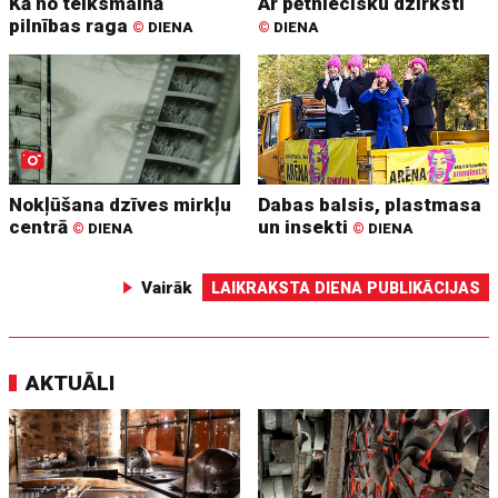
Kā no teiksmainā
Ar pētniecisku dzirksti
pilnības raga
©
DIENA
©
DIENA
Nokļūšana dzīves mirkļu
Dabas balsis, plastmasa
centrā
un insekti
©
DIENA
©
DIENA
Vairāk
LAIKRAKSTA DIENA PUBLIKĀCIJAS
AKTUĀLI