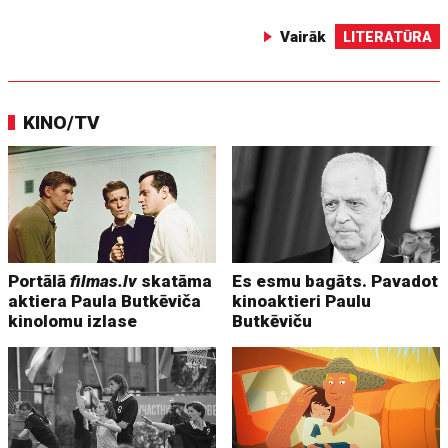
Vairāk
LITERATŪRA
KINO/TV
Portālā
filmas.lv
skatāma
Es esmu bagāts. Pavadot
aktiera Paula Butkēviča
kinoaktieri Paulu
kinolomu izlase
Butkēviču