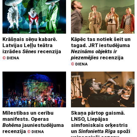
Krāšņais sēņu kabarē.
Kāpēc tas notiek šeit un
Latvijas Leļļu teātra
tagad. JRT iestudējuma
izrādes
Sēnes
recenzija
Nezināms objekts ir
piezemējies
recenzija
©
DIENA
©
DIENA
Mīlestības un cerību
Skaņa pārtop gaismā.
manifests. Operas
LNSO, Liepājas
Bohēma
jauniestudējuma
simfoniskais orķestris
recenzija
un
Sinfonietta Rīga
spoži
©
DIENA