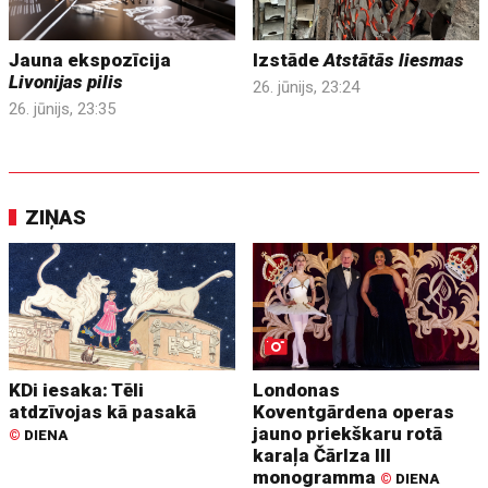
Jauna ekspozīcija
Izstāde
Atstātās liesmas
Livonijas pilis
26. jūnijs, 23:24
26. jūnijs, 23:35
ZIŅAS
KDi iesaka: Tēli
Londonas
atdzīvojas kā pasakā
Koventgārdena operas
jauno priekškaru rotā
©
DIENA
karaļa Čārlza III
monogramma
©
DIENA