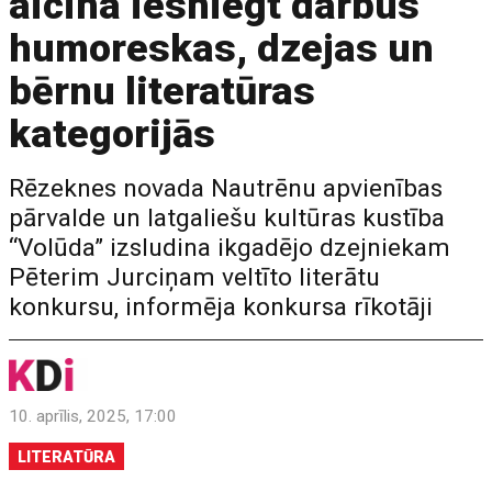
aicina iesniegt darbus
humoreskas, dzejas un
bērnu literatūras
kategorijās
Rēzeknes novada Nautrēnu apvienības
pārvalde un latgaliešu kultūras kustība
“Volūda” izsludina ikgadējo dzejniekam
Pēterim Jurciņam veltīto literātu
konkursu, informēja konkursa rīkotāji
10. aprīlis, 2025, 17:00
LITERATŪRA