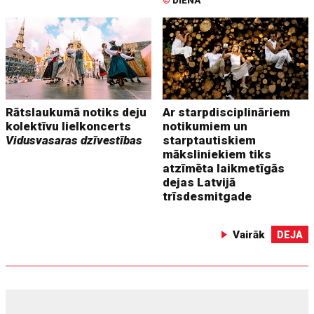
©
DIENA
Rātslaukumā notiks deju
Ar starpdisciplināriem
kolektīvu lielkoncerts
notikumiem un
Vidusvasaras dzīvestības
starptautiskiem
māksliniekiem tiks
atzīmēta laikmetīgās
dejas Latvijā
trīsdesmitgade
Vairāk
DEJA