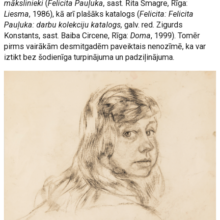
mākslinieki
(
Felicita Pauļuka
, sast. Rita Šmagre, Rīga:
Liesma
, 1986), kā arī plašāks katalogs (
Felicita: Felicita
Pauļuka: darbu kolekciju katalogs,
galv. red. Zigurds
Konstants, sast. Baiba Circene, Rīga:
Doma
, 1999). Tomēr
pirms vairākām desmitgadēm paveiktais nenozīmē, ka var
iztikt bez šodienīga turpinājuma un padziļinājuma.