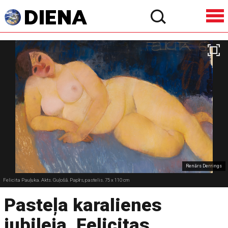
Renārs Derrings
Felicita Pauļuka. Akts. Guļošā. Papīrs, pastelis. 75 x 110 cm
Pasteļa karalienes
jubileja. Felicitas