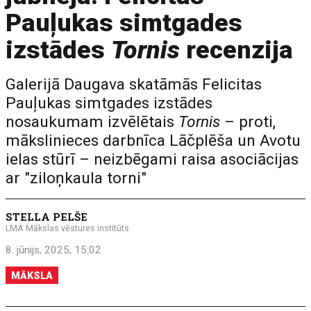
Pauļukas simtgades
izstādes
Tornis
recenzija
Galerijā Daugava skatāmās Felicitas
Pauļukas simtgades izstādes
nosaukumam izvēlētais
Tornis
– proti,
mākslinieces darbnīca Lāčplēša un Avotu
ielas stūrī – neizbēgami raisa asociācijas
ar "ziloņkaula torni"
STELLA PELŠE
LMA Mākslas vēstures institūts
8. jūnijs, 2025, 15:02
MĀKSLA