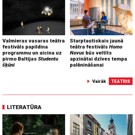
Valmieras vasaras teātra
Starptautiskais jaunā
festivāls papildina
teātra festivāls
Homo
programmu un aicina uz
Novus
būs veltīts
pirmo Baltijas
Studentu
apzinātai dzīves tempa
šķūni
palēnināšanai
Vairāk
TEĀTRIS
LITERATŪRA