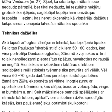
Māra Vaičunas
(nr. 27). Šķiet, ka raksturīgo māksliniece
nedaudz pārspīlē, bet tikai nedaudz, lai rezultāts nekļūtu
groteski kariķējošs, saglabājot kopēju harmonizācijas
iespaidu – iezīmi, kas nereti akcentēta kā vispārēja, dažādus
laikposmus vienojoša latviešu mākslas specifika.
Tehnikas dažādība
Akti tapuši arī ogles zīmējuma tehnikā, kas bija īpaši tipiska
Felicitas Pauļukas "skarbā stila" cikliem 50.–60. gados, kad
viņa portretēja Donbasa ogļračus, Sāremā zvejniekus u. tml.
tolaik nenoliedzami pieprasītus tipāžus, nevairoties no raupjā
un neglītā. Vienlaikus ar izteiktiem faktūras efektiem
saglabātais reālistiskais tvērums tika paturēts arī vēlāk. Vēl
viena 60.–70. gadu darbības joma bija ilustrācijas bērnu
žurnālam
Zīlīte;
eksponēta arī virkne linogriezumu ar
sportiskiem bērniņiem, kas slēpo, brauc ar velosipēdu, vingro
ar bumbām u. tml. Šeit māksliniece pamatā spēlējusies ar
ritmiski kārtotiem, aplikatīviem siluetiem dzīvespriecīgās
krāsās, kas pauž enerģisku, optimistisku koptoni.