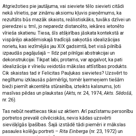
Atgriežoties pie jautājuma, vai sieviete tēlo sievieti citādi
nekā vīrietis, par zināmu aksiomu kļuvis pieņēmums, ka
rezultāts būs mazāk skaists, reālistiskāks, tuvāks dzīvei un
pieredzei u. tml., jo neparedz distancēto, iekāres ietonēto
vīrieša skatienu. Tiesa, šīs atšķirības jāskata kontekstā ar
vispārējo akadēmiskajā tradīcijā sakņotās idealizācijas
norietu, kas iezīmējās jau XIX gadsimtā, bet visā pilnībā
izpaudās pagājušajā – līdz pat pilnīgai abstrakcijai un
dekonstrukcijai. Tikpat labi, protams, var apgalvot, ka pati
idealizācija ir vīriešu veidotās mākslas attīstības produkts.
Cik skaistas tad ir Felicitas Pauļukas sievietes? Uzsvērt to
neglītumu izklausās pārmērīgi, tomēr ķermeņiem tiešām
bieži piemīt akcentēta stūrainība, izteikts kalsnums, ļoti
masīvas pēdas un plaukstas (
Akts,
nr. 24, 1974;
Akts. Sēdošā
,
nr. 26).
Tas nebūt neattiecas tikai uz aktiem. Arī pazīstamu personību
portretos prevalē cilvēciskās, nevis kādas uzsvērti
sievišķīgās īpašības. Šajā izstādē tādi piemēri ir mākslas
pasaules kolēģu portreti –
Rita Einberga
(nr. 23, 1972) un