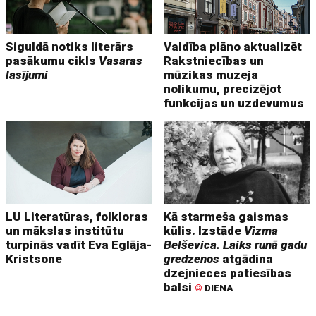
Siguldā notiks literārs
Valdība plāno aktualizēt
pasākumu cikls
Vasaras
Rakstniecības un
lasījumi
mūzikas muzeja
nolikumu, precizējot
funkcijas un uzdevumus
LU Literatūras, folkloras
Kā starmeša gaismas
un mākslas institūtu
kūlis. Izstāde
Vizma
turpinās vadīt Eva Eglāja-
Belševica. Laiks runā gadu
Kristsone
gredzenos
atgādina
dzejnieces patiesības
balsi
©
DIENA