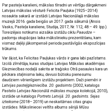
Par pasteļa karalieni, mākslas tīrradni un vērtīgu dārgakmeni
Latvijas mākslas vēsturē Felicita Pauļuka (1925–2014)
nosaukta sakarā ar izstādi Latvijas Nacionālajā mākslas
muzejā 2016. gada beigās un 2017. gada sākumā (Ansis
Vasks, Pasteļa karaliene, Studija, 2017, Nr. 112, 48.– 49. lpp.).
Toreizējais notikums aizsāka izstāžu ciklu
Paaudze
–
padomju okupācijas laika mākslinieku prezentēšanu, kam
vismaz daļēji jākompensē perioda pastāvīgās ekspozīcijas
trūkums.
Var šķist, ka Felicitas Pauļukas vārds ir gana labi pazīstams.
Izcilā zīmētāja, kuras studijas Latvijas Mākslas akadēmijas
Glezniecības nodaļā sakrita ar traģisko Otrā pasaules kara un
pēckara staļinisma laiku, devusi būtisku pienesumu
daudziem vērienīgiem izstāžu projektiem. Daži piemēri ir
Latvijas pasteļglezniecība. 20. gadsimts
(2002, katalogs
Pastelis Latvijas Nacionālā mākslas muzeja kolekcijā
, 2010),
izstāde un katalogs
Portrets Latvijā. 20. gadsimts. Sejas
izteiksme
(2018– 2019) un neskaitāmas citas grupu
izstādes. Māksliniecei veltīts albums sērijā
Mūsu