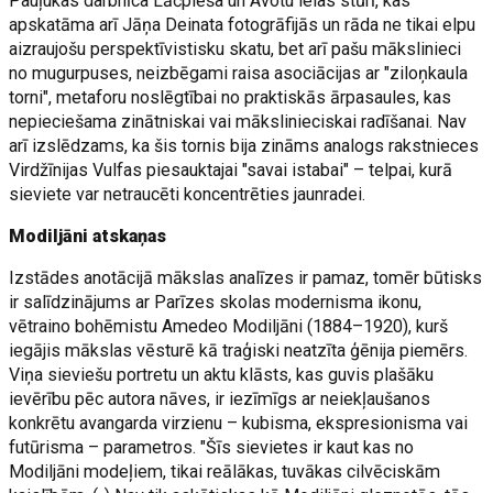
Pauļukas darbnīca Lāčplēša un Avotu ielas stūrī, kas
apskatāma arī Jāņa Deinata fotogrāfijās un rāda ne tikai elpu
aizraujošu perspektīvistisku skatu, bet arī pašu mākslinieci
no mugurpuses, neizbēgami raisa asociācijas ar "ziloņkaula
torni", metaforu noslēgtībai no praktiskās ārpasaules, kas
nepieciešama zinātniskai vai mākslinieciskai radīšanai. Nav
arī izslēdzams, ka šis tornis bija zināms analogs rakstnieces
Virdžīnijas Vulfas piesauktajai "savai istabai" – telpai, kurā
sieviete var netraucēti koncentrēties jaunradei.
Modiljāni atskaņas
Izstādes anotācijā mākslas analīzes ir pamaz, tomēr būtisks
ir salīdzinājums ar Parīzes skolas modernisma ikonu,
vētraino bohēmistu Amedeo Modiljāni (1884–1920), kurš
iegājis mākslas vēsturē kā traģiski neatzīta ģēnija piemērs.
Viņa sieviešu portretu un aktu klāsts, kas guvis plašāku
ievērību pēc autora nāves, ir iezīmīgs ar neiekļaušanos
konkrētu avangarda virzienu – kubisma, ekspresionisma vai
futūrisma – parametros. "Šīs sievietes ir kaut kas no
Modiljāni modeļiem, tikai reālākas, tuvākas cilvēciskām