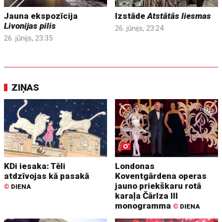
Jauna ekspozīcija
Izstāde
Atstātās liesmas
Livonijas pilis
26. jūnijs, 23:24
26. jūnijs, 23:35
ZIŅAS
KDi iesaka: Tēli
Londonas
atdzīvojas kā pasakā
Koventgārdena operas
jauno priekškaru rotā
©
DIENA
karaļa Čārlza III
monogramma
©
DIENA