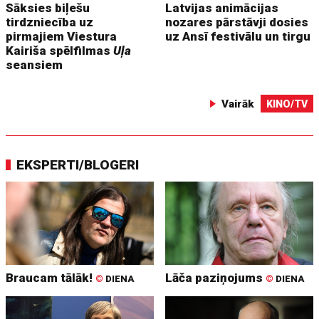
Sāksies biļešu
Latvijas animācijas
tirdzniecība uz
nozares pārstāvji dosies
pirmajiem Viestura
uz Ansī festivālu un tirgu
Kairiša spēlfilmas
Uļa
seansiem
Vairāk
KINO/TV
EKSPERTI/BLOGERI
Braucam tālāk!
Lāča paziņojums
©
DIENA
©
DIENA