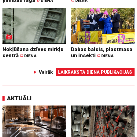
pilnības raga
©
DIENA
©
DIENA
Nokļūšana dzīves mirkļu
Dabas balsis, plastmasa
centrā
un insekti
©
DIENA
©
DIENA
Vairāk
LAIKRAKSTA DIENA PUBLIKĀCIJAS
AKTUĀLI