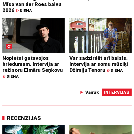
Mīsa van der Roes balvu
2026
©
DIENA
Nopietni gatavojos
Var sadzirdēt arī balsis.
briedumam. Intervija ar
Intervija ar somu mūziķi
režisoru Elmāru Seņkovu
Džimiju Tenoru
©
DIENA
©
DIENA
Vairāk
INTERVIJAS
RECENZIJAS