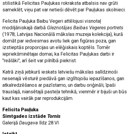
stilistikā Felicitas Pauļukas rokraksta atbalsis nav grūti
sameklēt; viņu pat var netieši dēvēt par Pauļukas skolnieci.
Felicita Pauļuka Baibu Vegeri attēlojusi visnotaļ
modiljāniskajā darbā
Gleznotājas Baibas Vegeres portrets
(1978; Latvijas Nacionālā mākslas muzeja kolekcija), kurā
domāt par iedvesmas avotu liek gan figūras poza, gan
izstieptās proporcijas un elēģiskais koptēls. Tomēr
iepriekšminētajai domai, ka Felicitas Pauļukas darbi ir
"reālāki", arī šeit var pilnībā piekrist.
Katrā ziņā jebkurš ieskats latviešu mākslas salīdzinoši
nesenajā vēsturē piedāvā gan izglītojošu iepazīšanos, gan
atkalredzēšanos ar pazīstamo, un darbu oriģināli, īpaši
trauslajā, niansētajā pasteļa tehnikā, vienmēr ir bijuši un būs
kaut kas vairāk par reprodukcijām.
Felicita Pauļuka
Simtgades izstāde
Tornis
Galerijā
Daugava
līdz 28.VI
Ieteikt