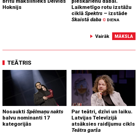
britu mākslinieks Deivids
pieskārienu dabai.
Hoknijs
Laikmetīgo rotu izstāžu
ciklā
Spektrs
– izstāde
Skaistā daba
©
DIENA
Vairāk
MĀKSLA
TEĀTRIS
Nosaukti
Spēlmaņu nakts
Par teātri, dzīvi un laiku.
balvu nominanti 17
Latvijas Televīzijā
kategorijās
atsāksies raidījumu cikls
Teātra garša