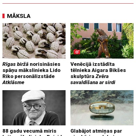
MĀKSLA
Rīgas biržā
norisināsies
Venēcijā izstādīta
spāņu mākslinieka Lido
tēlnieka Aigara Bikšes
Riko personālizstāde
skulptūra
Zvēra
Atklāsme
savaldīšana ar sirdi
88 gadu vecumā miris
Glabājot atmiņas par