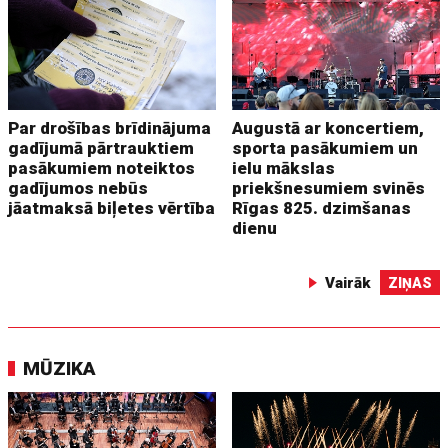
Par drošības brīdinājuma
Augustā ar koncertiem,
gadījumā pārtrauktiem
sporta pasākumiem un
pasākumiem noteiktos
ielu mākslas
gadījumos nebūs
priekšnesumiem svinēs
jāatmaksā biļetes vērtība
Rīgas 825. dzimšanas
dienu
Vairāk
ZIŅAS
MŪZIKA