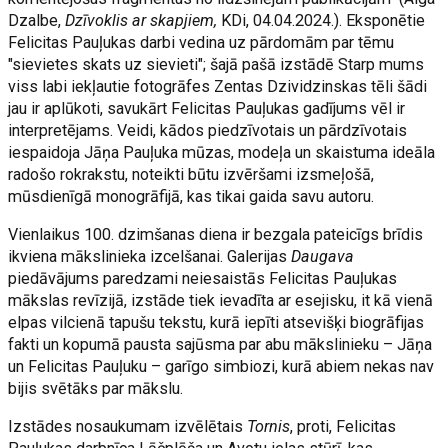
Dzalbe,
Dzīvoklis ar skapjiem,
KDi, 04.04.2024.). Eksponētie
Felicitas Pauļukas darbi vedina uz pārdomām par tēmu
"sievietes skats uz sievieti"; šajā pašā izstādē Starp mums
viss labi iekļautie fotogrāfes Zentas Dzividzinskas tēli šādi
jau ir aplūkoti, savukārt Felicitas Pauļukas gadījums vēl ir
interpretējams. Veidi, kādos piedzīvotais un pārdzīvotais
iespaidoja Jāņa Pauļuka mūzas, modeļa un skaistuma ideāla
radošo rokrakstu, noteikti būtu izvēršami izsmeļošā,
mūsdienīgā monogrāfijā, kas tikai gaida savu autoru.
Vienlaikus 100. dzimšanas diena ir bezgala pateicīgs brīdis
ikviena mākslinieka izcelšanai. Galerijas
Daugava
piedāvājums paredzami neiesaistās Felicitas Pauļukas
mākslas revīzijā, izstāde tiek ievadīta ar esejisku, it kā vienā
elpas vilcienā tapušu tekstu, kurā iepīti atsevišķi biogrāfijas
fakti un kopumā pausta sajūsma par abu mākslinieku – Jāņa
un Felicitas Pauļuku – garīgo simbiozi, kurā abiem nekas nav
bijis svētāks par mākslu.
Izstādes nosaukumam izvēlētais
Tornis
, proti, Felicitas