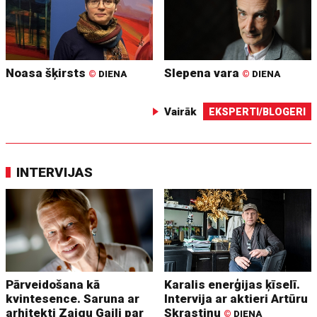
Noasa šķirsts
Slepena vara
©
DIENA
©
DIENA
Vairāk
EKSPERTI/BLOGERI
INTERVIJAS
Pārveidošana kā
Karalis enerģijas ķīselī.
kvintesence. Saruna ar
Intervija ar aktieri Artūru
arhitekti Zaigu Gaili par
Skrastiņu
©
DIENA