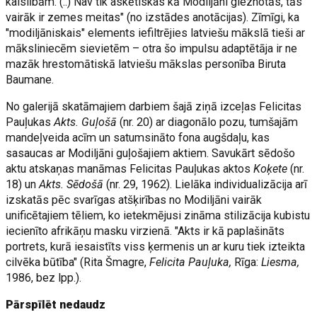
kaislībām. (..) Nav tik askētiskas kā Modiljāni gleznotās, tās
vairāk ir zemes meitas" (no izstādes anotācijas). Zīmīgi, ka
"modiljāniskais" elements iefiltrējies latviešu mākslā tieši ar
māksliniecēm sievietēm – otra šo impulsu adaptētāja ir ne
mazāk hrestomātiskā latviešu mākslas personība Biruta
Baumane.
No galerijā skatāmajiem darbiem šajā ziņā izceļas Felicitas
Pauļukas
Akts. Guļošā
(nr. 20) ar diagonālo pozu, tumšajām
mandeļveida acīm un satumsināto fona augšdaļu, kas
sasaucas ar Modiljāni guļošajiem aktiem. Savukārt sēdošo
aktu atskaņas manāmas Felicitas Pauļukas aktos
Koķete
(nr.
18) un
Akts. Sēdošā
(nr. 29, 1962). Lielāka individualizācija arī
izskatās pēc svarīgas atšķirības no Modiljāni vairāk
unificētajiem tēliem, ko ietekmējusi zināma stilizācija kubistu
iecienīto afrikāņu masku virzienā. "Akts ir kā paplašināts
portrets, kurā iesaistīts viss ķermenis un ar kuru tiek izteikta
cilvēka būtība" (Rita Šmagre,
Felicita Pauļuka,
Rīga:
Liesma,
1986, bez lpp.).
Pārspīlēt nedaudz