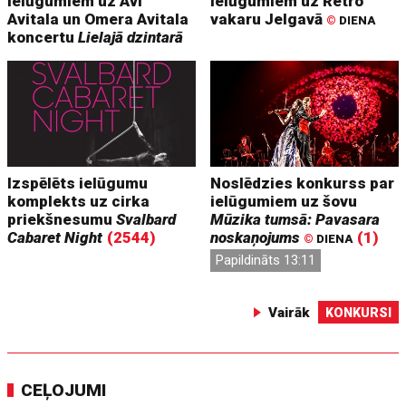
ielūgumiem uz Avi
ielūgumiem uz Retro
Avitala un Omera Avitala
vakaru Jelgavā
©
DIENA
koncertu
Lielajā dzintarā
Izspēlēts ielūgumu
Noslēdzies konkurss par
komplekts uz cirka
ielūgumiem uz šovu
priekšnesumu
Svalbard
Mūzika tumsā: Pavasara
Cabaret Night
(2544)
noskaņojums
(1)
©
DIENA
Papildināts 13:11
Vairāk
KONKURSI
CEĻOJUMI