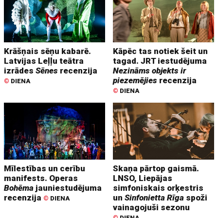
Krāšņais sēņu kabarē.
Kāpēc tas notiek šeit un
Latvijas Leļļu teātra
tagad. JRT iestudējuma
izrādes
Sēnes
recenzija
Nezināms objekts ir
piezemējies
recenzija
©
DIENA
©
DIENA
Mīlestības un cerību
Skaņa pārtop gaismā.
manifests. Operas
LNSO, Liepājas
Bohēma
jauniestudējuma
simfoniskais orķestris
recenzija
un
Sinfonietta Rīga
spoži
©
DIENA
vainagojuši sezonu
©
DIENA