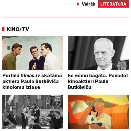
Vairāk
LITERATŪRA
KINO/TV
Portālā
filmas.lv
skatāma
Es esmu bagāts. Pavadot
aktiera Paula Butkēviča
kinoaktieri Paulu
kinolomu izlase
Butkēviču