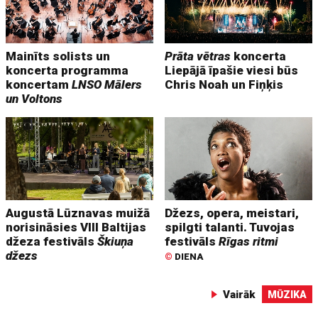
Mainīts solists un
Prāta vētras
koncerta
koncerta programma
Liepājā īpašie viesi būs
koncertam
LNSO Mālers
Chris Noah un Fiņķis
un Voltons
Augustā Lūznavas muižā
Džezs, opera, meistari,
norisināsies VIII Baltijas
spilgti talanti. Tuvojas
džeza festivāls
Škiuņa
festivāls
Rīgas ritmi
džezs
©
DIENA
Vairāk
MŪZIKA