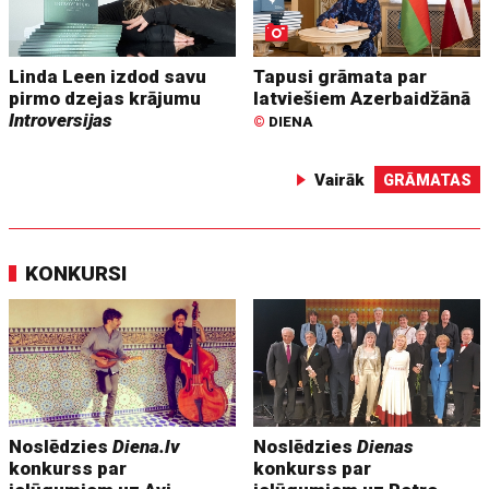
Linda Leen izdod savu
Tapusi grāmata par
pirmo dzejas krājumu
latviešiem Azerbaidžānā
Introversijas
©
DIENA
Vairāk
GRĀMATAS
KONKURSI
Noslēdzies
Diena.lv
Noslēdzies
Dienas
konkurss par
konkurss par