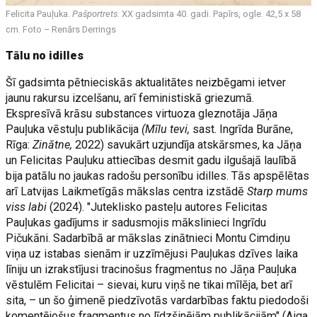
Felicita Pauļuka.
Pašportrets
. XX gadsimta 40. gadi. Papīrs, ogle. 42,5 x 58
cm. Foto – Renārs Derrings
Tālu no idilles
Šī gadsimta pētnieciskās aktualitātes neizbēgami ietver
jaunu rakursu izcelšanu, arī feministiskā griezumā.
Ekspresīvā krāsu substances virtuoza gleznotāja Jāņa
Pauļuka vēstuļu publikācija
(Mīlu tevi,
sast. Ingrīda Burāne,
Rīga:
Zinātne,
2022) savukārt uzjundīja atskārsmes, ka Jāņa
un Felicitas Pauļuku attiecības desmit gadu ilgušajā laulībā
bija patālu no jaukas radošu personību idilles. Tās apspēlētas
arī Latvijas Laikmetīgās mākslas centra izstādē
Starp mums
viss labi
(2024). "Juteklisko pasteļu autores Felicitas
Pauļukas gadījums ir sadusmojis mākslinieci Ingrīdu
Pičukāni. Sadarbībā ar mākslas zinātnieci Montu Cimdiņu
viņa uz istabas sienām ir uzzīmējusi Pauļukas dzīves laika
līniju un izrakstījusi tracinošus fragmentus no Jāņa Pauļuka
vēstulēm Felicitai – sievai, kuru viņš ne tikai mīlēja, bet arī
sita, – un šo ģimenē piedzīvotās vardarbības faktu piedodoši
komentējošus fragmentus no līdzšinējām publikācijām" (Aiga