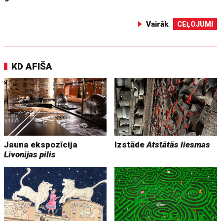
Vairāk
CEĻOJUMI
KD AFIŠA
Jauna ekspozīcija
Izstāde
Atstātās liesmas
Livonijas pilis