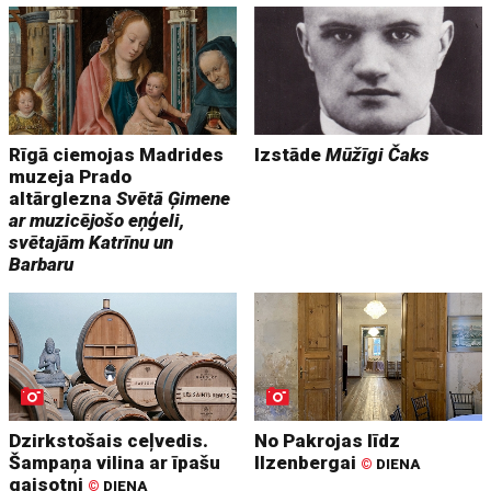
Rīgā ciemojas Madrides
Izstāde
Mūžīgi Čaks
muzeja Prado
altārglezna
Svētā Ģimene
ar muzicējošo eņģeli,
svētajām Katrīnu un
Barbaru
Dzirkstošais ceļvedis.
No Pakrojas līdz
Šampaņa vilina ar īpašu
Ilzenbergai
©
DIENA
gaisotni
©
DIENA