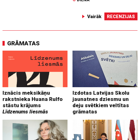
Vairāk
RECENZIJAS
GRĀMATAS
Iznācis meksikāņu
Izdotas Latvijas Skolu
rakstnieka Huana Rulfo
jaunatnes dziesmu un
stāstu krājums
deju svētkiem veltītas
Līdzenums liesmās
grāmatas