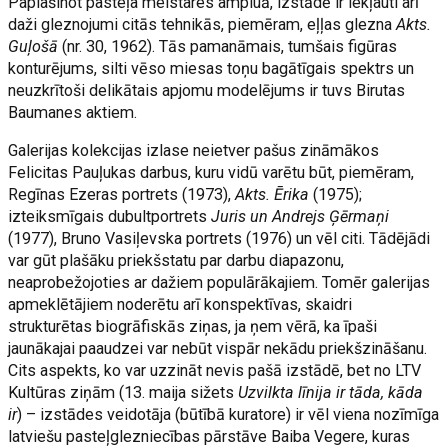
Paplašinot pasteļa meistares ampluā, izstādē ir iekļauti arī
daži gleznojumi citās tehnikās, piemēram, eļļas glezna
Akts.
Guļošā
(nr. 30, 1962). Tās pamanāmais, tumšais figūras
konturējums, silti vēso miesas toņu bagātīgais spektrs un
neuzkrītoši delikātais apjomu modelējums ir tuvs Birutas
Baumanes aktiem.
Galerijas kolekcijas izlase neietver pašus zināmākos
Felicitas Pauļukas darbus, kuru vidū varētu būt, piemēram,
Regīnas Ezeras portrets (1973),
Akts. Ērika
(1975);
izteiksmīgais dubultportrets
Juris un Andrejs Ģērmaņi
(1977), Bruno Vasiļevska portrets (1976) un vēl citi. Tādējādi
var gūt plašāku priekšstatu par darbu diapazonu,
neaprobežojoties ar dažiem populārākajiem. Tomēr galerijas
apmeklētājiem noderētu arī konspektīvas, skaidri
strukturētas biogrāfiskās ziņas, ja ņem vērā, ka īpaši
jaunākajai paaudzei var nebūt vispār nekādu priekšzināšanu.
Cits aspekts, ko var uzzināt nevis pašā izstādē, bet no LTV
Kultūras ziņām (13. maija sižets
Uzvilkta līnija ir tāda, kāda
ir
) – izstādes veidotāja (būtībā kuratore) ir vēl viena nozīmīga
latviešu pasteļglezniecības pārstāve Baiba Vegere, kuras