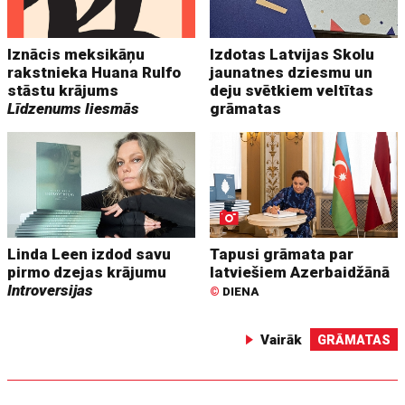
Iznācis meksikāņu
Izdotas Latvijas Skolu
rakstnieka Huana Rulfo
jaunatnes dziesmu un
stāstu krājums
deju svētkiem veltītas
Līdzenums liesmās
grāmatas
Linda Leen izdod savu
Tapusi grāmata par
pirmo dzejas krājumu
latviešiem Azerbaidžānā
Introversijas
©
DIENA
Vairāk
GRĀMATAS