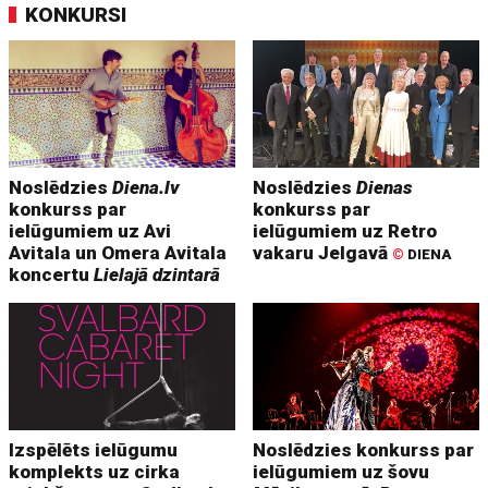
KONKURSI
Noslēdzies
Diena.lv
Noslēdzies
Dienas
konkurss par
konkurss par
ielūgumiem uz Avi
ielūgumiem uz Retro
Avitala un Omera Avitala
vakaru Jelgavā
©
DIENA
koncertu
Lielajā dzintarā
Izspēlēts ielūgumu
Noslēdzies konkurss par
komplekts uz cirka
ielūgumiem uz šovu