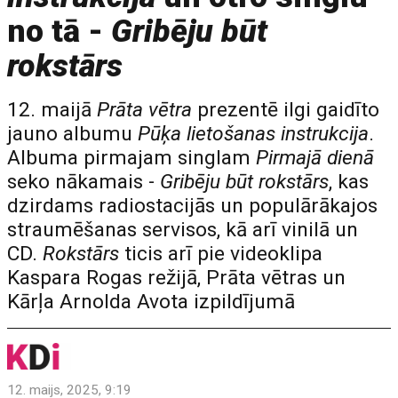
no tā -
Gribēju būt
rokstārs
12. maijā
Prāta vētra
prezentē ilgi gaidīto
jauno albumu
Pūķa lietošanas instrukcija
.
Albuma pirmajam singlam
Pirmajā dienā
seko nākamais -
Gribēju būt rokstārs
, kas
dzirdams radiostacijās un populārākajos
straumēšanas servisos, kā arī vinilā un
CD.
Rokstārs
ticis arī pie videoklipa
Kaspara Rogas režijā, Prāta vētras un
Kārļa Arnolda Avota izpildījumā
12. maijs, 2025, 9:19