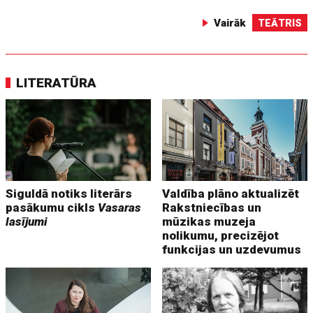
Vairāk
TEĀTRIS
LITERATŪRA
Siguldā notiks literārs
Valdība plāno aktualizēt
pasākumu cikls
Vasaras
Rakstniecības un
lasījumi
mūzikas muzeja
nolikumu, precizējot
funkcijas un uzdevumus