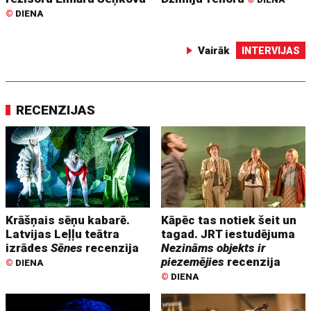
©
DIENA
Vairāk
INTERVIJAS
RECENZIJAS
Krāšņais sēņu kabarē.
Kāpēc tas notiek šeit un
Latvijas Leļļu teātra
tagad. JRT iestudējuma
izrādes
Sēnes
recenzija
Nezināms objekts ir
piezemējies
recenzija
©
DIENA
©
DIENA