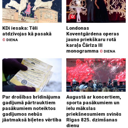
KDi iesaka: Tēli
Londonas
atdzīvojas kā pasakā
Koventgārdena operas
jauno priekškaru rotā
©
DIENA
karaļa Čārlza III
monogramma
©
DIENA
Par drošības brīdinājuma
Augustā ar koncertiem,
gadījumā pārtrauktiem
sporta pasākumiem un
pasākumiem noteiktos
ielu mākslas
gadījumos nebūs
priekšnesumiem svinēs
jāatmaksā biļetes vērtība
Rīgas 825. dzimšanas
dienu