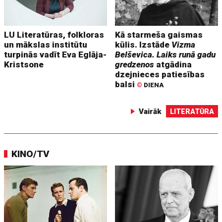
LU Literatūras, folkloras
Kā starmeša gaismas
un mākslas institūtu
kūlis. Izstāde
Vizma
turpinās vadīt Eva Eglāja-
Belševica. Laiks runā gadu
Kristsone
gredzenos
atgādina
dzejnieces patiesības
balsi
©
DIENA
Vairāk
LITERATŪRA
KINO/TV