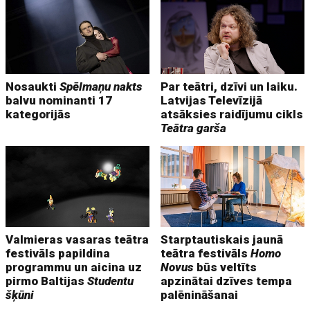
Nosaukti
Spēlmaņu nakts
Par teātri, dzīvi un laiku.
balvu nominanti 17
Latvijas Televīzijā
kategorijās
atsāksies raidījumu cikls
Teātra garša
Valmieras vasaras teātra
Starptautiskais jaunā
festivāls papildina
teātra festivāls
Homo
programmu un aicina uz
Novus
būs veltīts
pirmo Baltijas
Studentu
apzinātai dzīves tempa
šķūni
palēnināšanai