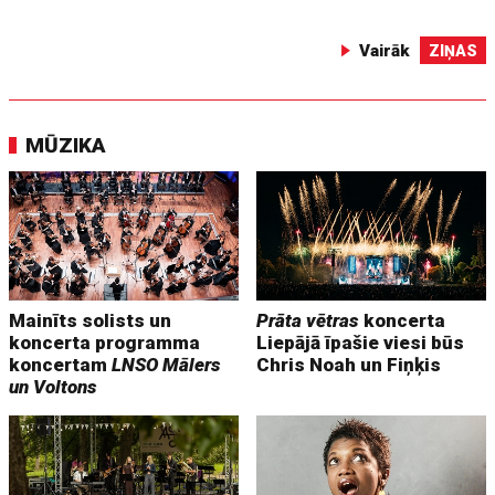
Vairāk
ZIŅAS
MŪZIKA
Mainīts solists un
Prāta vētras
koncerta
koncerta programma
Liepājā īpašie viesi būs
koncertam
LNSO Mālers
Chris Noah un Fiņķis
un Voltons