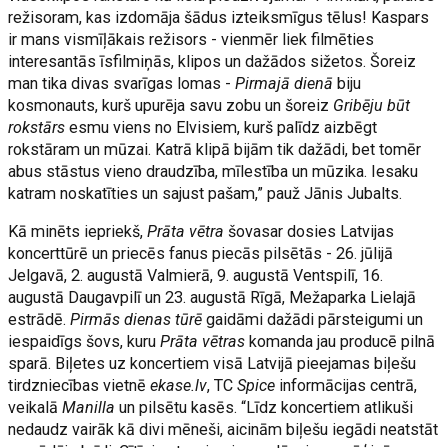
režisoram, kas izdomāja šādus izteiksmīgus tēlus! Kaspars
ir mans vismīļākais režisors - vienmēr liek filmēties
interesantās īsfilmiņās, klipos un dažādos sižetos. Šoreiz
man tika divas svarīgas lomas -
Pirmajā dienā
biju
kosmonauts, kurš upurēja savu zobu un šoreiz
Gribēju būt
rokstārs
esmu viens no Elvisiem, kurš palīdz aizbēgt
rokstāram un mūzai. Katrā klipā bijām tik dažādi, bet tomēr
abus stāstus vieno draudzība, mīlestība un mūzika. Iesaku
katram noskatīties un sajust pašam,” pauž Jānis Jubalts.
Kā minēts iepriekš,
Prāta vētra
šovasar dosies Latvijas
koncerttūrē un priecēs fanus piecās pilsētās - 26. jūlijā
Jelgavā, 2. augustā Valmierā, 9. augustā Ventspilī, 16.
augustā Daugavpilī un 23. augustā Rīgā, Mežaparka Lielajā
estrādē.
Pirmās dienas tūrē
gaidāmi dažādi pārsteigumi un
iespaidīgs šovs, kuru
Prāta vētras
komanda jau producē pilnā
sparā. Biļetes uz koncertiem visā Latvijā pieejamas biļešu
tirdzniecības vietnē
ekase.lv
, TC
Spice
informācijas centrā,
veikalā
Manilla
un pilsētu kasēs. “Līdz koncertiem atlikuši
nedaudz vairāk kā divi mēneši, aicinām biļešu iegādi neatstāt