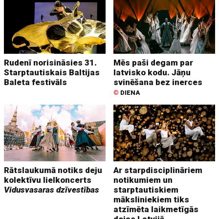
Rudenī norisināsies 31.
Mēs paši degam par
Starptautiskais Baltijas
latvisko kodu. Jāņu
Baleta festivāls
svinēšana bez inerces
©
DIENA
Rātslaukumā notiks deju
Ar starpdisciplināriem
kolektīvu lielkoncerts
notikumiem un
Vidusvasaras dzīvestības
starptautiskiem
māksliniekiem tiks
atzīmēta laikmetīgās