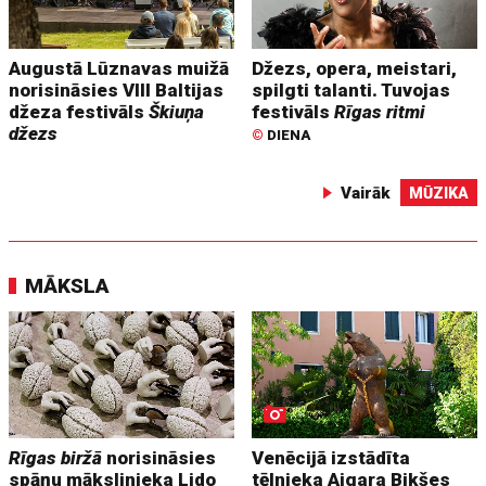
Augustā Lūznavas muižā
Džezs, opera, meistari,
norisināsies VIII Baltijas
spilgti talanti. Tuvojas
džeza festivāls
Škiuņa
festivāls
Rīgas ritmi
džezs
©
DIENA
Vairāk
MŪZIKA
MĀKSLA
Rīgas biržā
norisināsies
Venēcijā izstādīta
spāņu mākslinieka Lido
tēlnieka Aigara Bikšes