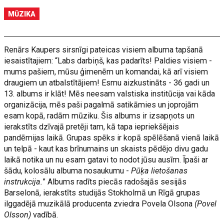
MŪZIKA
Renārs Kaupers sirsnīgi pateicas visiem albuma tapšanā
iesaistītajiem: “Labs darbiņš, kas padarīts! Paldies visiem -
mums pašiem, mūsu ģimenēm un komandai, kā arī visiem
draugiem un atbalstītājiem! Esmu aizkustināts - 36 gadi un
13. albums ir klāt! Mēs neesam valstiska institūcija vai kāda
organizācija, mēs paši pagalmā satikāmies un joprojām
esam kopā, radām mūziku. Šis albums ir izsapņots un
ierakstīts dzīvajā pretēji tam, kā tapa iepriekšējais
pandēmijas laikā. Grupas spēks ir kopā spēlēšanā vienā laikā
un telpā - kaut kas brīnumains un skaists pēdējo divu gadu
laikā notika un nu esam gatavi to nodot jūsu ausīm. Īpaši ar
šādu, kolosālu albuma nosaukumu -
Pūķa lietošanas
instrukcija.
” Albums radīts piecās radošajās sesijās
Barselonā, ierakstīts studijās Stokholmā un Rīgā grupas
ilggadējā muzikālā producenta zviedra Povela Olsona
(Povel
Olsson)
vadībā.