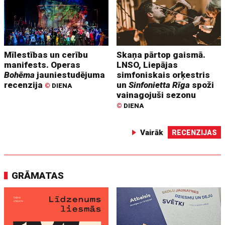
Mīlestības un cerību
Skaņa pārtop gaismā.
manifests. Operas
LNSO, Liepājas
Bohēma
jauniestudējuma
simfoniskais orķestris
recenzija
un
Sinfonietta Rīga
spoži
©
DIENA
vainagojuši sezonu
©
DIENA
Vairāk
RECENZIJAS
GRĀMATAS