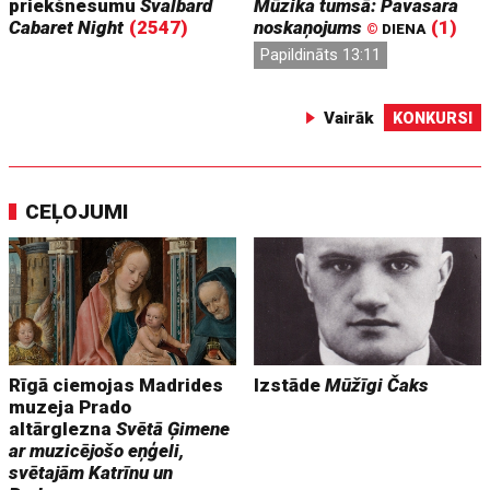
priekšnesumu
Svalbard
Mūzika tumsā: Pavasara
Cabaret Night
(2547)
noskaņojums
(1)
©
DIENA
Papildināts 13:11
Vairāk
KONKURSI
CEĻOJUMI
Rīgā ciemojas Madrides
Izstāde
Mūžīgi Čaks
muzeja Prado
altārglezna
Svētā Ģimene
ar muzicējošo eņģeli,
svētajām Katrīnu un