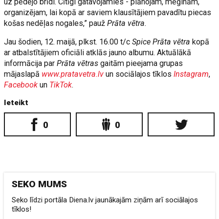
uz pēdējo brīdi. Cītīgi gatavojamies - plānojam, mēģinām,
organizējam, lai kopā ar saviem klausītājiem pavadītu piecas
košas nedēļas nogales,” pauž
Prāta vētra.
Jau šodien, 12. maijā, plkst. 16.00 t/c
Spice Prāta vētra
kopā
ar atbalstītājiem oficiāli atklās jauno albumu. Aktuālākā
informācija par
Prāta vētras
gaitām pieejama grupas
mājaslapā
www.pratavetra.lv
un sociālajos tīklos
Instagram
,
Facebook
un
TikTok
.
Ieteikt
0
0
SEKO MUMS
Seko līdzi portāla Diena.lv jaunākajām ziņām arī sociālajos
tīklos!