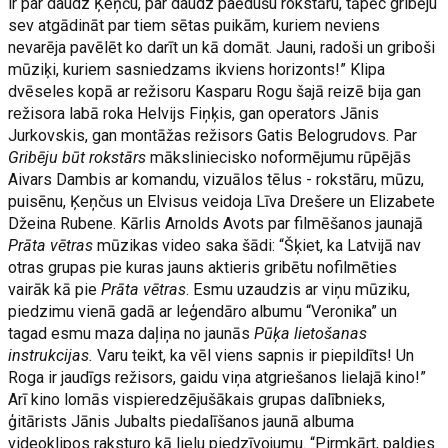
ir par daudz Ķeņču, par daudz paēdušu rokstāru, tāpēc gribēju
sev atgādināt par tiem sētas puikām, kuriem neviens
nevarēja pavēlēt ko darīt un kā domāt. Jauni, radoši un griboši
mūziķi, kuriem sasniedzams ikviens horizonts!” Klipa
dvēseles kopā ar režisoru Kasparu Rogu šajā reizē bija gan
režisora labā roka Helvijs Fiņķis, gan operators Jānis
Jurkovskis, gan montāžas režisors Gatis Belogrudovs. Par
Gribēju būt rokstārs
māksliniecisko noformējumu rūpējās
Aivars Dambis ar komandu, vizuālos tēlus - rokstāru, mūzu,
puisēnu, Ķeņčus un Elvisus veidoja Līva Drešere un Elizabete
Džeina Rubene. Kārlis Arnolds Avots par filmēšanos jaunajā
Prāta vētras
mūzikas video saka šādi: “Šķiet, ka Latvijā nav
otras grupas pie kuras jauns aktieris gribētu nofilmēties
vairāk kā pie
Prāta vētras
. Esmu uzaudzis ar viņu mūziku,
piedzimu vienā gadā ar leģendāro albumu “Veronika” un
tagad esmu maza daļiņa no jaunās
Pūķa lietošanas
instrukcijas.
Varu teikt, ka vēl viens sapnis ir piepildīts! Un
Roga ir jaudīgs režisors, gaidu viņa atgriešanos lielajā kino!”
Arī kino lomās vispieredzējušākais grupas dalībnieks,
ģitārists Jānis Jubalts piedalīšanos jaunā albuma
videoklipos raksturo kā lielu piedzīvojumu. “Pirmkārt, paldies