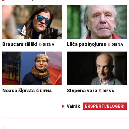
Braucam tālāk!
Lāča paziņojums
©
DIENA
©
DIENA
Noasa šķirsts
Slepena vara
©
DIENA
©
DIENA
Vairāk
EKSPERTI/BLOGERI