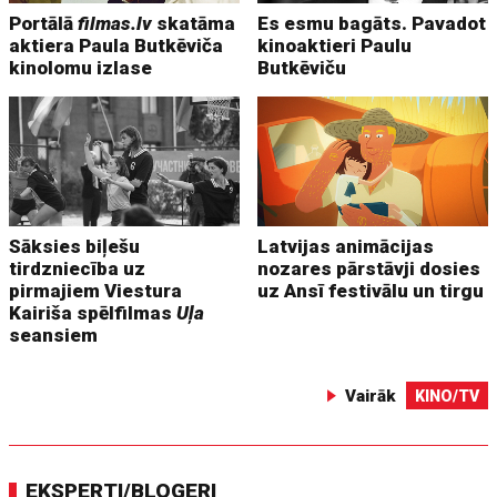
Portālā
filmas.lv
skatāma
Es esmu bagāts. Pavadot
aktiera Paula Butkēviča
kinoaktieri Paulu
kinolomu izlase
Butkēviču
Sāksies biļešu
Latvijas animācijas
tirdzniecība uz
nozares pārstāvji dosies
pirmajiem Viestura
uz Ansī festivālu un tirgu
Kairiša spēlfilmas
Uļa
seansiem
Vairāk
KINO/TV
EKSPERTI/BLOGERI