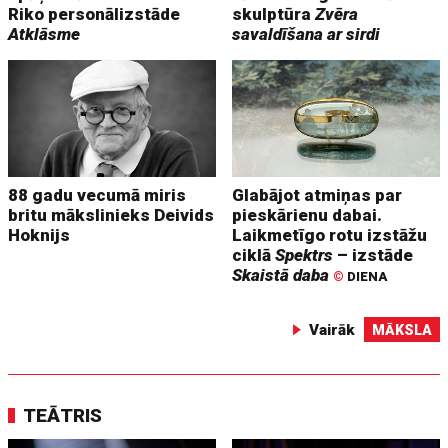
Riko personālizstāde
skulptūra
Zvēra
Atklāsme
savaldīšana ar sirdi
88 gadu vecumā miris
Glabājot atmiņas par
britu mākslinieks Deivids
pieskārienu dabai.
Hoknijs
Laikmetīgo rotu izstāžu
ciklā
Spektrs
– izstāde
Skaistā daba
©
DIENA
Vairāk
MĀKSLA
TEĀTRIS