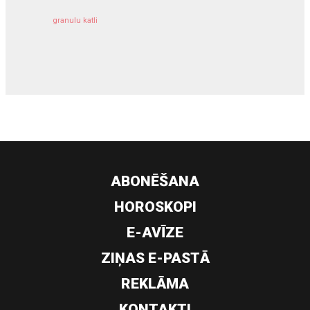
granulu katli
siltumsūknis
ABONĒŠANA
HOROSKOPI
E-AVĪZE
ZIŅAS E-PASTĀ
REKLĀMA
KONTAKTI