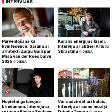
INTERVIJAS
Pārveidošana kā
Karalis enerģijas ķīselī.
kvintesence. Saruna ar
Intervija ar aktieri Artūru
arhitekti Zaigu Gaili par
Skrastiņu
©
DIENA
Mīsa van der Roes balvu
2026
©
DIENA
Nopietni gatavojos
Var sadzirdēt arī balsis.
briedumam. Intervija ar
Intervija ar somu mūziķi
režisoru Elmāru Seņkovu
Džimiju Tenoru
©
DIENA