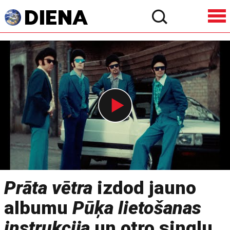
Prāta vētra
izdod jauno
albumu
Pūķa lietošanas
instrukcija
un otro singlu