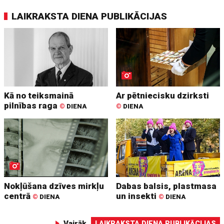
LAIKRAKSTA DIENA PUBLIKĀCIJAS
Kā no teiksmainā
Ar pētniecisku dzirksti
pilnības raga
©
DIENA
©
DIENA
Nokļūšana dzīves mirkļu
Dabas balsis, plastmasa
centrā
un insekti
©
DIENA
©
DIENA
Vairāk
LAIKRAKSTA DIENA PUBLIKĀCIJAS