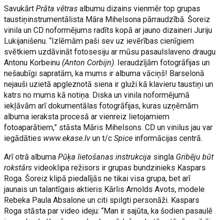
Savukārt
Prāta vētras
albumu dizains vienmēr top grupas
taustiņinstrumentālista Māra Mihelsona pārraudzībā. Šoreiz
vinila un CD noformējums radīts kopā ar jauno dizaineri Juriju
Lukijanišenu. “Izlēmām paši sev uz ievērības cienīgiem
svētkiem uzdāvināt fotosesiju ar mūsu pasaulslaveno draugu
Antonu Korbeinu
(Anton Corbijn)
. Ieraudzījām fotogrāfijas un
nešaubīgi sapratām, ka mums ir albuma vāciņš! Barselonā
nejauši uzietā apgleznotā siena ir gluži kā klavieru taustiņi un
katrs no mums kā notiņa. Diska un vinila noformējumā
iekļāvām arī dokumentālas fotogrāfijas, kuras uzņēmām
albuma ieraksta procesā ar vienreiz lietojamiem
fotoaparātiem,” stāsta Māris Mihelsons. CD un vinilus jau var
iegādāties
www.ekase.lv
un t/c
Spice
informācijas centrā.
Arī otrā albuma
Pūķa lietošanas instrukcija
singla
Gribēju būt
rokstārs
videoklipa režisors ir grupas bundzinieks Kaspars
Roga. Šoreiz klipā piedalījās ne tikai visa grupa, bet arī
jaunais un talantīgais aktieris Kārlis Arnolds Avots, modele
Rebeka Paula Absalone un citi spilgti personāži. Kaspars
Roga stāsta par video ideju: “Man ir sajūta, ka šodien pasaulē