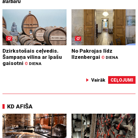
Barbaru
Dzirkstošais ceļvedis.
No Pakrojas līdz
Šampaņa vilina ar īpašu
Ilzenbergai
©
DIENA
gaisotni
©
DIENA
Vairāk
CEĻOJUMI
KD AFIŠA