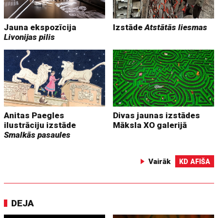
Jauna ekspozīcija
Izstāde
Atstātās liesmas
Livonijas pilis
Anitas Paegles
Divas jaunas izstādes
ilustrāciju izstāde
Māksla XO galerijā
Smalkās pasaules
Vairāk
KD AFIŠA
DEJA