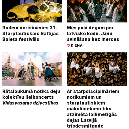
Rudenī norisināsies 31.
Mēs paši degam par
Starptautiskais Baltijas
latvisko kodu. Jāņu
Baleta festivāls
svinēšana bez inerces
©
DIENA
Rātslaukumā notiks deju
Ar starpdisciplināriem
kolektīvu lielkoncerts
notikumiem un
Vidusvasaras dzīvestības
starptautiskiem
māksliniekiem tiks
atzīmēta laikmetīgās
dejas Latvijā
trīsdesmitgade