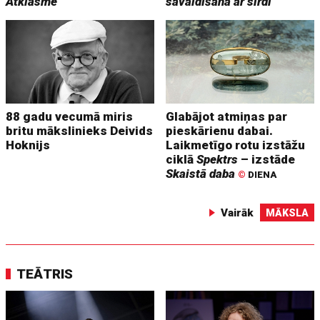
Atklāsme
savaldīšana ar sirdi
88 gadu vecumā miris
Glabājot atmiņas par
britu mākslinieks Deivids
pieskārienu dabai.
Hoknijs
Laikmetīgo rotu izstāžu
ciklā
Spektrs
– izstāde
Skaistā daba
©
DIENA
Vairāk
MĀKSLA
TEĀTRIS