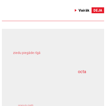
Vairāk
DEJA
ziedu piegāde rīgā
meliorācijas darbi
octa
dziļurbums
kravu apdrošināšana
granulu katli