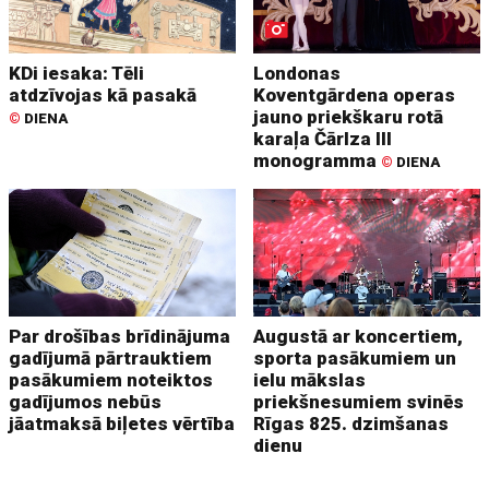
KDi iesaka: Tēli
Londonas
atdzīvojas kā pasakā
Koventgārdena operas
jauno priekškaru rotā
©
DIENA
karaļa Čārlza III
monogramma
©
DIENA
Par drošības brīdinājuma
Augustā ar koncertiem,
gadījumā pārtrauktiem
sporta pasākumiem un
pasākumiem noteiktos
ielu mākslas
gadījumos nebūs
priekšnesumiem svinēs
jāatmaksā biļetes vērtība
Rīgas 825. dzimšanas
dienu