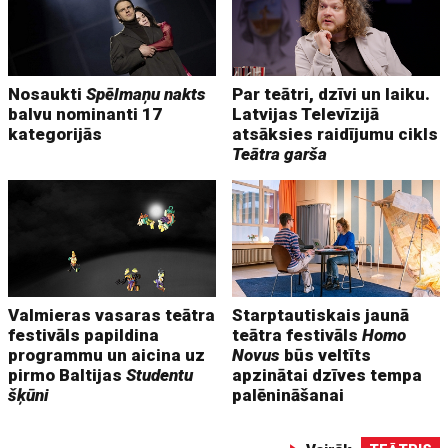
Nosaukti
Spēlmaņu nakts
Par teātri, dzīvi un laiku.
balvu nominanti 17
Latvijas Televīzijā
kategorijās
atsāksies raidījumu cikls
Teātra garša
Valmieras vasaras teātra
Starptautiskais jaunā
festivāls papildina
teātra festivāls
Homo
programmu un aicina uz
Novus
būs veltīts
pirmo Baltijas
Studentu
apzinātai dzīves tempa
šķūni
palēnināšanai