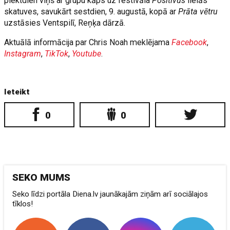
piektdien viņš ar grupu kāps uz festivāla
Positivus
lielās
skatuves, savukārt sestdien, 9. augustā, kopā ar
Prāta vētru
uzstāsies Ventspilī, Reņķa dārzā.
Aktuālā informācija par Chris Noah meklējama
Facebook
,
Instagram
,
TikTok
,
Youtube
.
Ieteikt
0
0
SEKO MUMS
Seko līdzi portāla Diena.lv jaunākajām ziņām arī sociālajos
tīklos!