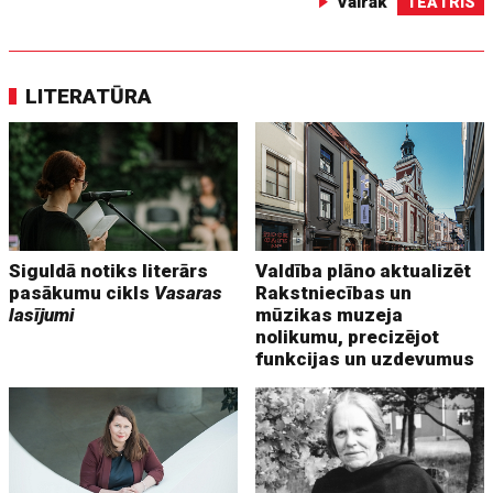
Vairāk
TEĀTRIS
LITERATŪRA
Siguldā notiks literārs
Valdība plāno aktualizēt
pasākumu cikls
Vasaras
Rakstniecības un
lasījumi
mūzikas muzeja
nolikumu, precizējot
funkcijas un uzdevumus