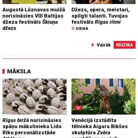
Augustā Lūznavas muižā
Džezs, opera, meistari,
norisināsies VIII Baltijas
spilgti talanti. Tuvojas
džeza festivāls
Škiuņa
festivāls
Rīgas ritmi
džezs
©
DIENA
Vairāk
MŪZIKA
MĀKSLA
Rīgas biržā
norisināsies
Venēcijā izstādīta
spāņu mākslinieka Lido
tēlnieka Aigara Bikšes
Riko personālizstāde
skulptūra
Zvēra