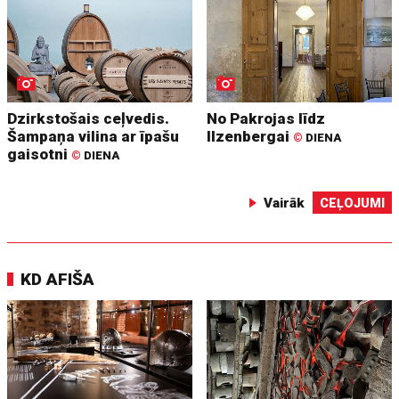
Dzirkstošais ceļvedis.
No Pakrojas līdz
Šampaņa vilina ar īpašu
Ilzenbergai
©
DIENA
gaisotni
©
DIENA
Vairāk
CEĻOJUMI
KD AFIŠA