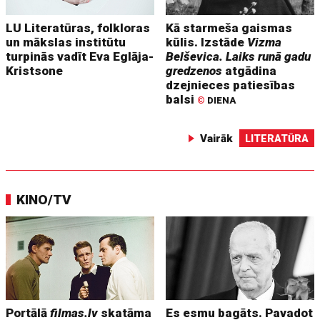
LU Literatūras, folkloras
Kā starmeša gaismas
un mākslas institūtu
kūlis. Izstāde
Vizma
turpinās vadīt Eva Eglāja-
Belševica. Laiks runā gadu
Kristsone
gredzenos
atgādina
dzejnieces patiesības
balsi
©
DIENA
Vairāk
LITERATŪRA
KINO/TV
Portālā
filmas.lv
skatāma
Es esmu bagāts. Pavadot