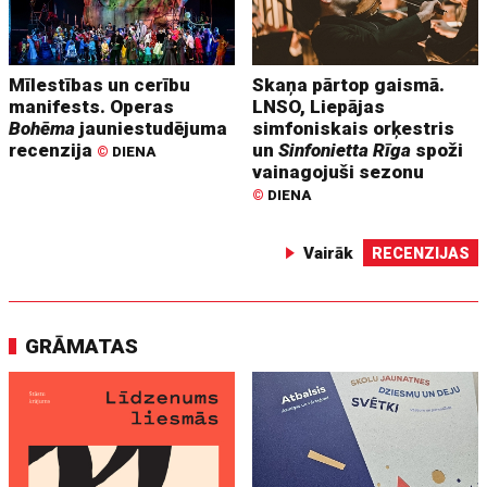
Mīlestības un cerību
Skaņa pārtop gaismā.
manifests. Operas
LNSO, Liepājas
Bohēma
jauniestudējuma
simfoniskais orķestris
recenzija
un
Sinfonietta Rīga
spoži
©
DIENA
vainagojuši sezonu
©
DIENA
Vairāk
RECENZIJAS
GRĀMATAS