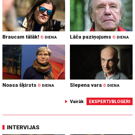
Braucam tālāk!
Lāča paziņojums
©
DIENA
©
DIENA
Noasa šķirsts
Slepena vara
©
DIENA
©
DIENA
Vairāk
EKSPERTI/BLOGERI
INTERVIJAS