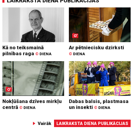
LAIKRAKSTA DIENA PUBLIKĀCIJAS
Kā no teiksmainā
Ar pētniecisku dzirksti
pilnības raga
©
DIENA
©
DIENA
Nokļūšana dzīves mirkļu
Dabas balsis, plastmasa
centrā
un insekti
©
DIENA
©
DIENA
Vairāk
LAIKRAKSTA DIENA PUBLIKĀCIJAS