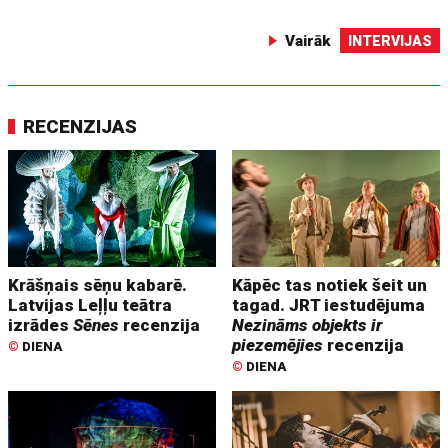
Vairāk
INTERVIJAS
RECENZIJAS
Krāšņais sēņu kabarē.
Kāpēc tas notiek šeit un
Latvijas Leļļu teātra
tagad. JRT iestudējuma
izrādes
Sēnes
recenzija
Nezināms objekts ir
piezemējies
recenzija
©
DIENA
©
DIENA