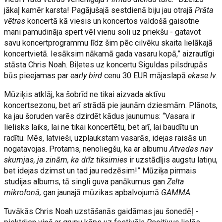
jākaļ kamēr karsta! Pagājušajā sestdienā biju jau otrajā
Prāta
vētras
koncertā kā viesis un koncertos valdošā gaisotne
mani pamudināja spert vēl vienu soli uz priekšu - gatavot
savu koncertprogrammu līdz šim pēc cilvēku skaita lielākajā
koncertvietā. Iesāksim nākamā gada vasaru kopā,” aizrautīgi
stāsta Chris Noah. Biļetes uz koncertu Siguldas pilsdrupās
būs pieejamas par
early bird
cenu 30 EUR mājaslapā
ekase.lv
.
Mūziķis atklāj, ka šobrīd ne tikai aizvada aktīvu
koncertsezonu, bet arī strādā pie jaunām dziesmām. Plānots,
ka jau šoruden varēs dzirdēt kādus jaunumus: “Vasara ir
lielisks laiks, lai ne tikai koncertētu, bet arī, lai baudītu un
radītu. Mēs, latvieši, uzplaukstam vasarās, idejas raisās un
nogatavojas. Protams, nenoliegšu, ka ar albumu
Atvadas nav
skumjas, ja zinām, ka drīz tiksimies
ir uzstādījis augstu latiņu,
bet idejas dzimst un tad jau redzēsim!” Mūziķa pirmais
studijas albums, tā singli guva panākumus gan
Zelta
mikrofonā,
gan jaunajā mūzikas apbalvojumā
GAMMA.
Tuvākās Chris Noah uzstāšanās gaidāmas jau šonedēļ -