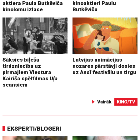
aktiera Paula Butkēviča
kinoaktieri Paulu
kinolomu izlase
Butkēviču
Sāksies biļešu
Latvijas animācijas
tirdzniecība uz
nozares pārstāvji dosies
pirmajiem Viestura
uz Ansī festivālu un tirgu
Kairiša spēlfilmas
Uļa
seansiem
Vairāk
KINO/TV
EKSPERTI/BLOGERI