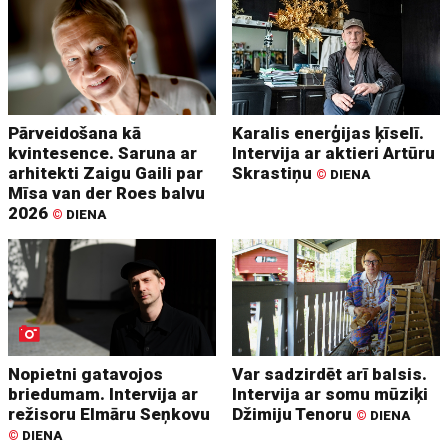
Pārveidošana kā
Karalis enerģijas ķīselī.
kvintesence. Saruna ar
Intervija ar aktieri Artūru
arhitekti Zaigu Gaili par
Skrastiņu
©
DIENA
Mīsa van der Roes balvu
2026
©
DIENA
Nopietni gatavojos
Var sadzirdēt arī balsis.
briedumam. Intervija ar
Intervija ar somu mūziķi
režisoru Elmāru Seņkovu
Džimiju Tenoru
©
DIENA
©
DIENA