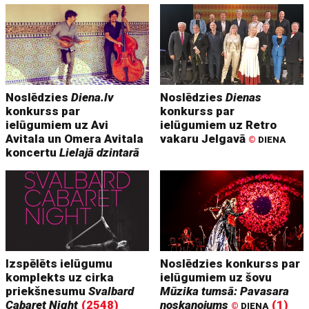
Noslēdzies
Diena.lv
Noslēdzies
Dienas
konkurss par
konkurss par
ielūgumiem uz Avi
ielūgumiem uz Retro
Avitala un Omera Avitala
vakaru Jelgavā
©
DIENA
koncertu
Lielajā dzintarā
Izspēlēts ielūgumu
Noslēdzies konkurss par
komplekts uz cirka
ielūgumiem uz šovu
priekšnesumu
Svalbard
Mūzika tumsā: Pavasara
Cabaret Night
(2548)
noskaņojums
(1)
©
DIENA