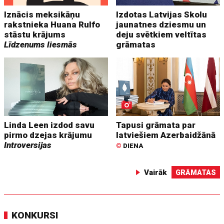
Iznācis meksikāņu
Izdotas Latvijas Skolu
rakstnieka Huana Rulfo
jaunatnes dziesmu un
stāstu krājums
deju svētkiem veltītas
Līdzenums liesmās
grāmatas
Linda Leen izdod savu
Tapusi grāmata par
pirmo dzejas krājumu
latviešiem Azerbaidžānā
Introversijas
©
DIENA
Vairāk
GRĀMATAS
KONKURSI