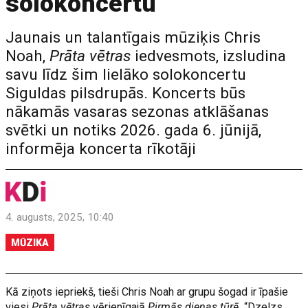
solokoncertu
Jaunais un talantīgais mūziķis Chris
Noah,
Prāta vētras
iedvesmots, izsludina
savu līdz šim lielāko solokoncertu
Siguldas pilsdrupās. Koncerts būs
nākamās vasaras sezonas atklāšanas
svētki un notiks 2026. gada 6. jūnijā,
informēja koncerta rīkotāji
4. augusts, 2025, 10:40
MŪZIKA
Kā ziņots iepriekš, tieši Chris Noah ar grupu šogad ir īpašie
viesi
Prāta vētras
vērienīgajā
Pirmās dienas tūrē.
“Dzelzs