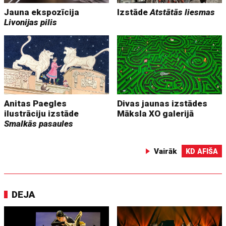
Jauna ekspozīcija
Izstāde
Atstātās liesmas
Livonijas pilis
Anitas Paegles
Divas jaunas izstādes
ilustrāciju izstāde
Māksla XO galerijā
Smalkās pasaules
Vairāk
KD AFIŠA
DEJA