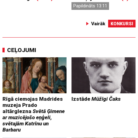
Papildināts 13:11
Vairāk
KONKURSI
CEĻOJUMI
Rīgā ciemojas Madrides
Izstāde
Mūžīgi Čaks
muzeja Prado
altārglezna
Svētā Ģimene
ar muzicējošo eņģeli,
svētajām Katrīnu un
Barbaru