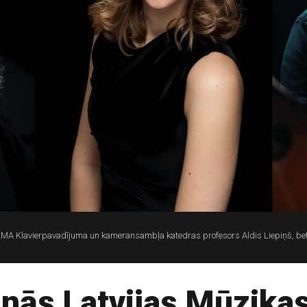
 Klavierpavadījuma un kameransambļa katedras profesors Aldis Liepiņš, bet n
nās Latvijas Mūzika