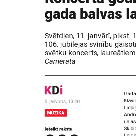
gada balvas l
Svētdien, 11. janvārī, plkst
106. jubilejas svinību gaiso
svētku koncerts, laureātie
Camerata
Gada
Klav
5. janvāris, 13:30
Liepi
MŪZIKA
Andre
un a
Skibi
Ieteikt rakstu
Lelde