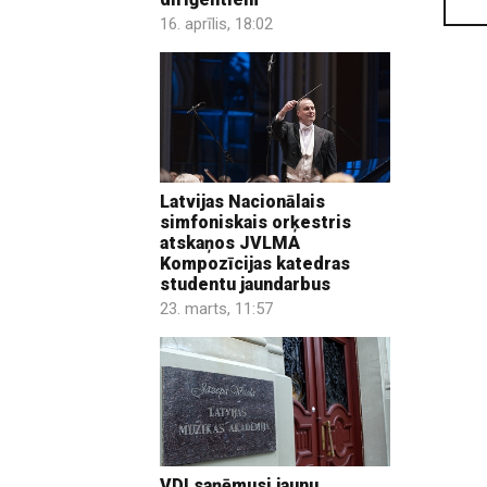
16. aprīlis, 18:02
Latvijas Nacionālais
simfoniskais orķestris
atskaņos JVLMA
Kompozīcijas katedras
studentu jaundarbus
23. marts, 11:57
VDI saņēmusi jaunu