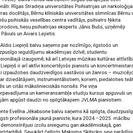
āti: Rīgas Stradiņa universitātes Psihiatrijas un narkoloģij
ras docētājs, Bērnu klīniskās universitātes slimnīcas Bērnu 
ešu psihiskās veselības centra vadītājs, psihiatrs Ņikita
rodovs, tiesu psihiatrijas eksperts Jānis Bušs, uzņēmēji
Pāvuls un Aivars Lejietis.
 Aldis Liepiņš balvu saņems par nozīmīgo, ilgstošo un
zpusīgo ieguldījumu akadēmijas dzīvē, studentu
sionālajā izaugsmē, kā arī Latvijas mūzikas kultūras attīstīb
 Liepiņš ir arī aktīvi koncertējošs pianists un koncertmeistars
ti izpaužoties daudzveidīgos sastāvos un žanros – muzicēj
ar dziedātājiem, instrumentālistiem, koriem, piedaloties teā
ēs un citās mākslinieciskās norisēs. Pie viņa
ierpavadījuma un kameransambļa studiju kursus apguvuši un
ojām apgūst daudzi no spilgtākajiem JVLMA pianistiem.
nte Evelīna Jēkabsone balvu saņems kā spilgta, daudzpusī
gsti profesionāla jaunā pianiste, kura 2024.–2025. mācību
 demonstrējusi izcilu sniegumu gan akadēmiskajā, gan
rtdarbībā. Savukārt čellists Maksims Skibickis sevi parādīji