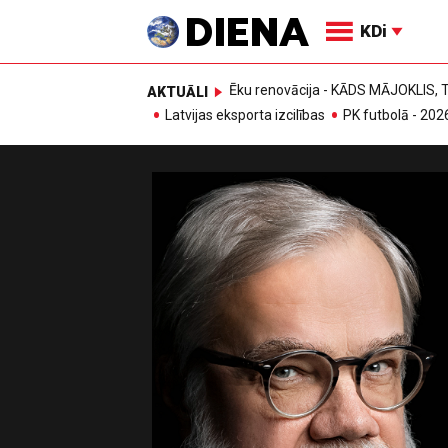
KDi
Ēku renovācija - KĀDS MĀJOKLIS
AKTUĀLI
Latvijas eksporta izcilības
PK futbolā - 202