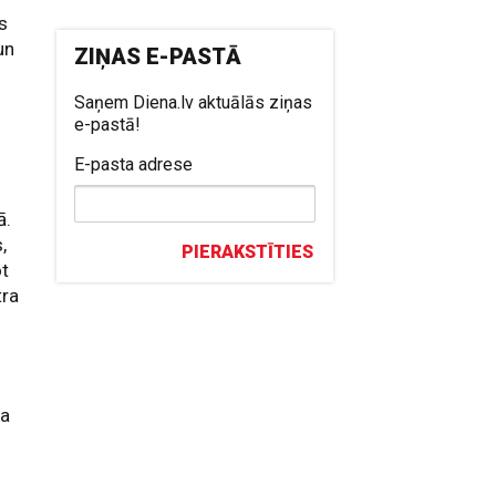
as
un
ZIŅAS E-PASTĀ
Saņem Diena.lv aktuālās ziņas
e-pastā!
E-pasta adrese
ā.
,
PIERAKSTĪTIES
ot
tra
ga
s