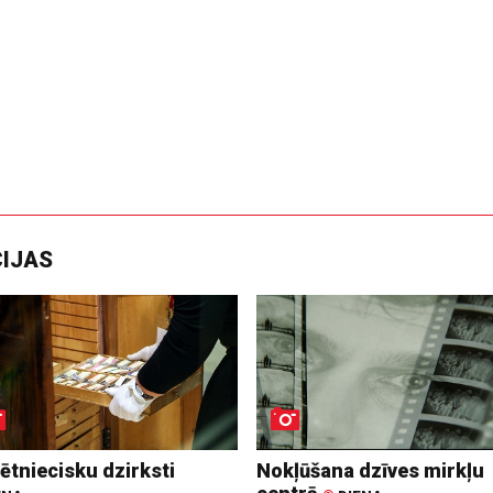
CIJAS
ētniecisku dzirksti
Nokļūšana dzīves mirkļu