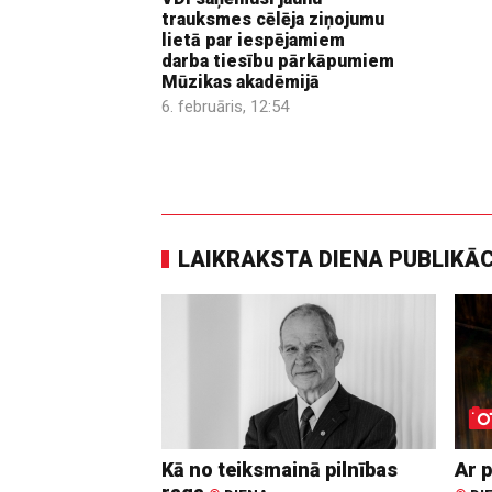
trauksmes cēlēja ziņojumu
lietā par iespējamiem
darba tiesību pārkāpumiem
Mūzikas akadēmijā
6. februāris, 12:54
LAIKRAKSTA DIENA PUBLIKĀ
Kā no teiksmainā pilnības
Ar p