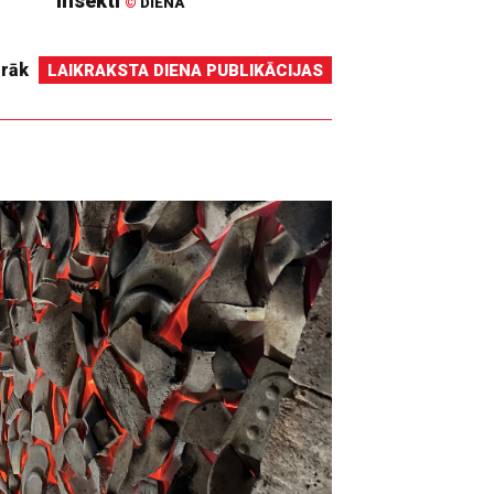
insekti
©
DIENA
irāk
LAIKRAKSTA DIENA PUBLIKĀCIJAS