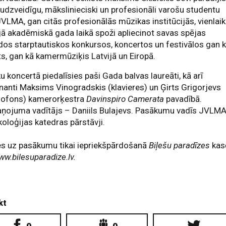
udzveidīgu, mākslinieciski un profesionāli varošu studentu
VLMA, gan citās profesionālās mūzikas institūcijās, vienlai
ā akadēmiskā gada laikā spoži apliecinot savas spējas
os starptautiskos konkursos, koncertos un festivālos gan 
ts, gan kā kamermūziķis Latvijā un Eiropā.
u koncertā piedalīsies paši Gada balvas laureāti, kā arī
anti Maksims Vinogradskis (klavieres) un Ģirts Grigorjevs
sofons) kamerorķestra
Davinspiro Camerata
pavadībā.
aņojuma vadītājs – Daniils Bulajevs. Pasākumu vadīs JVLM
oloģijas katedras pārstāvji.
es uz pasākumu tikai iepriekšpārdošanā
Biļešu paradīzes
kas
ww.bilesuparadize.lv.
kt