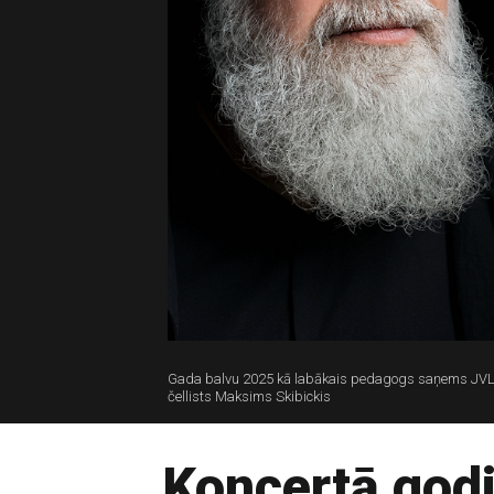
Gada balvu 2025 kā labākais pedagogs saņems JVLMA
čellists Maksims Skibickis
Koncertā godi