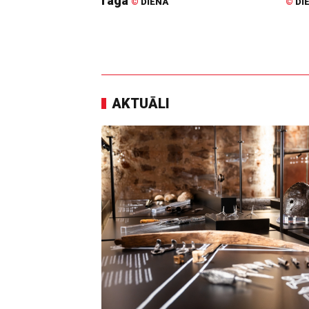
raga
©
DIENA
©
DI
AKTUĀLI