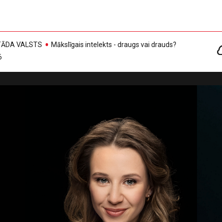
, TĀDA VALSTS
Mākslīgais intelekts - draugs vai drauds?
6