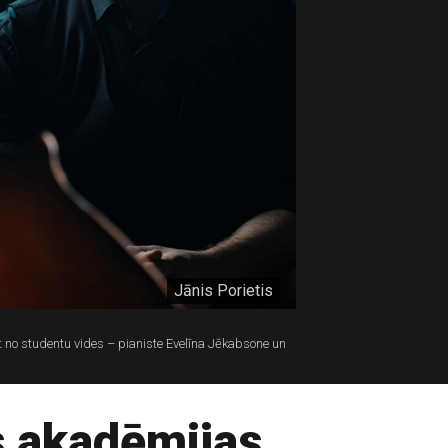
Jānis Porietis
o studentu vides – pianiste Evelīna Jēkabsone un
s akadēmijas