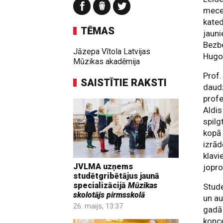
mecen
kated
TĒMAS
jauni
Bezbo
Jāzepa Vītola Latvijas
Hugo 
Mūzikas akadēmija
Prof.
SAISTĪTIE RAKSTI
daud
profe
Aldis
spilg
kopā 
izrād
klav
JVLMA uzņems
jopr
studētgribētājus jaunā
specializācijā
Mūzikas
Stude
skolotājs pirmsskolā
un au
26. maijs, 13:37
gadā
konce