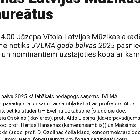
aureātus
. 14.00 Jāzepa Vītola Latvijas Mūzikas aka
tnē notiks
JVLMA gada balvas 2025
pasnie
m un nominantiem uzstājoties kopā ar kam
 balvu 2025 kā labākais pedagogs saņems JVLMA
ierpavadījuma un kameransambļa katedras profesors Aldis
ņš, bet kā studenti – Evelīna Jēkabsone (studē pie doc.
ja Osokina (klavieres), prof. Alda Liepiņa (klavierpavadījum
soc. prof. Hertas Hansenas (kameransamblis)) un Maksims
ckis (asoc. prof. D. Ozoliņas čella klase, koncertmeistare doc
 Tīrele). Balvu fondu laureātiem šogad sarūpējuši četri