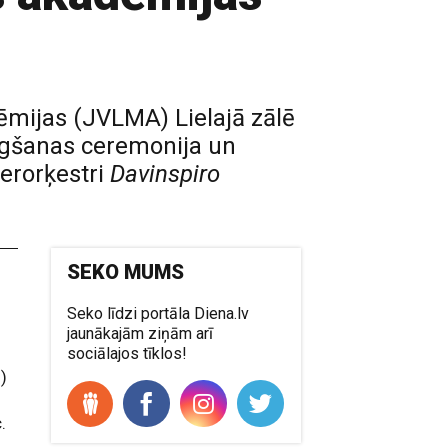
dēmijas (JVLMA) Lielajā zālē
gšanas ceremonija un
erorķestri
Davinspiro
SEKO MUMS
Seko līdzi portāla Diena.lv
jaunākajām ziņām arī
sociālajos tīklos!
s)
.