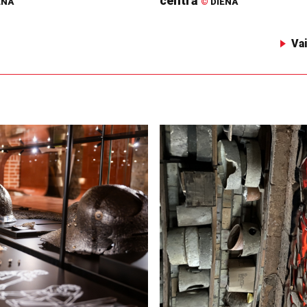
centrā
ENA
©
DIENA
Va