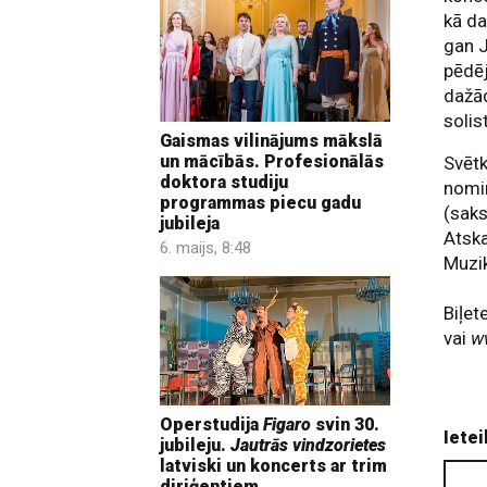
kā da
gan J
pēdēj
dažād
solis
Gaismas vilinājums mākslā
un mācībās. Profesionālās
Svētk
doktora studiju
nomin
programmas piecu gadu
(sak
jubileja
Atsk
6. maijs, 8:48
Muzik
Biļet
vai
w
Operstudija
Figaro
svin 30.
Ietei
jubileju.
Jautrās vindzorietes
latviski un koncerts ar trim
diriģentiem