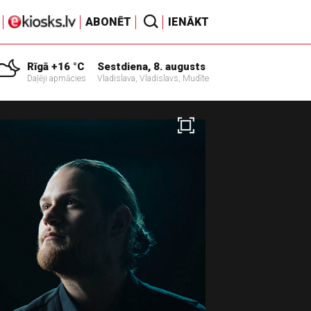
ABONĒT
IENĀKT
Rīgā +16 °C
Sestdiena, 8. augusts
Daļēji apmācies
Vladislava, Vladislavs, Mudīte