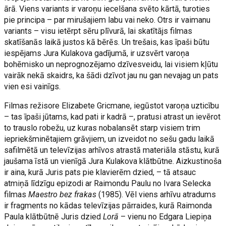
ārā. Viens variants ir varoņu iecelšana svēto kārtā, turoties
pie principa – par mirušajiem labu vai neko. Otrs ir vaimanu
variants – visu ietērpt sēru plīvurā, lai skatītājs filmas
skatīšanās laikā justos kā bērēs. Un trešais, kas īpaši būtu
iespējams Jura Kulakova gadījumā, ir uzsvērt varoņa
bohēmisko un neprognozējamo dzīvesveidu, lai visiem kļūtu
vairāk nekā skaidrs, ka šādi dzīvot jau nu gan nevajag un pats
vien esi vainīgs.
Filmas režisore Elizabete Gricmane, iegūstot varoņa uzticību
– tas īpaši jūtams, kad pati ir kadrā –, pratusi atrast un ievērot
to trauslo robežu, uz kuras nobalansēt starp visiem trim
iepriekšminētajiem grāvjiem, un izveidot no sešu gadu laikā
safilmētā un televīzijas arhīvos atrastā materiāla stāstu, kurā
jaušama īstā un vienīgā Jura Kulakova klātbūtne. Aizkustinoša
ir aina, kurā Juris pats pie klavierēm dzied, – tā atsauc
atmiņā līdzīgu epizodi ar Raimondu Paulu no Ivara Selecka
filmas
Maestro bez frakas
(1985). Vēl viens arhīvu atradums
ir fragments no kādas televīzijas pārraides, kurā Raimonda
Paula klātbūtnē Juris dzied
Lorā
– vienu no Edgara Liepiņa