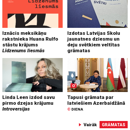
Iznācis meksikāņu
Izdotas Latvijas Skolu
rakstnieka Huana Rulfo
jaunatnes dziesmu un
stāstu krājums
deju svētkiem veltītas
Līdzenums liesmās
grāmatas
Linda Leen izdod savu
Tapusi grāmata par
pirmo dzejas krājumu
latviešiem Azerbaidžānā
Introversijas
©
DIENA
Vairāk
GRĀMATAS