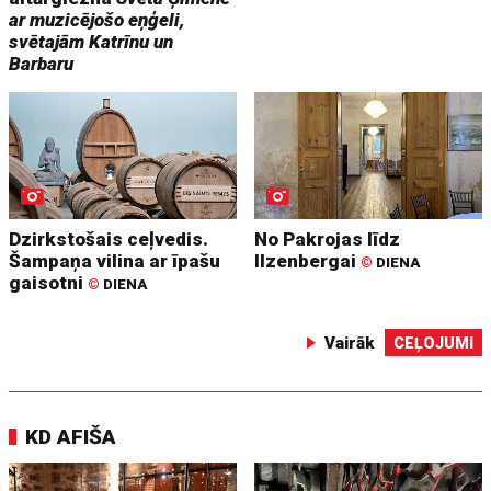
ar muzicējošo eņģeli,
svētajām Katrīnu un
Barbaru
Dzirkstošais ceļvedis.
No Pakrojas līdz
Šampaņa vilina ar īpašu
Ilzenbergai
©
DIENA
gaisotni
©
DIENA
Vairāk
CEĻOJUMI
KD AFIŠA