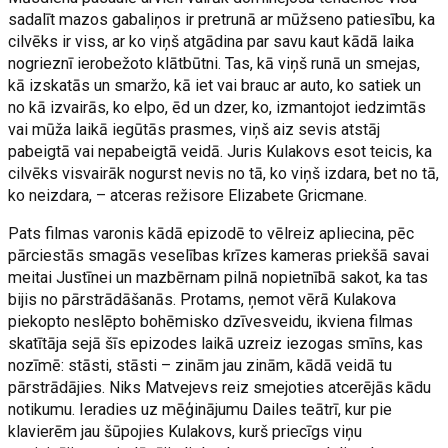
sadalīt mazos gabaliņos ir pretrunā ar mūžseno patiesību, ka
cilvēks ir viss, ar ko viņš atgādina par savu kaut kādā laika
nogrieznī ierobežoto klātbūtni. Tas, kā viņš runā un smejas,
kā izskatās un smaržo, kā iet vai brauc ar auto, ko satiek un
no kā izvairās, ko elpo, ēd un dzer, ko, izmantojot iedzimtās
vai mūža laikā iegūtās prasmes, viņš aiz sevis atstāj
pabeigtā vai nepabeigtā veidā. Juris Kulakovs esot teicis, ka
cilvēks visvairāk nogurst nevis no tā, ko viņš izdara, bet no tā,
ko neizdara, – atceras režisore Elizabete Gricmane.
Pats filmas varonis kādā epizodē to vēlreiz apliecina, pēc
pārciestās smagās veselības krīzes kameras priekšā savai
meitai Justīnei un mazbērnam pilnā nopietnībā sakot, ka tas
bijis no pārstrādāšanās. Protams, ņemot vērā Kulakova
piekopto neslēpto bohēmisko dzīvesveidu, ikviena filmas
skatītāja sejā šīs epizodes laikā uzreiz iezogas smīns, kas
nozīmē: stāsti, stāsti – zinām jau zinām, kādā veidā tu
pārstrādājies. Niks Matvejevs reiz smejoties atcerējās kādu
notikumu. Ieradies uz mēģinājumu Dailes teātrī, kur pie
klavierēm jau šūpojies Kulakovs, kurš priecīgs viņu