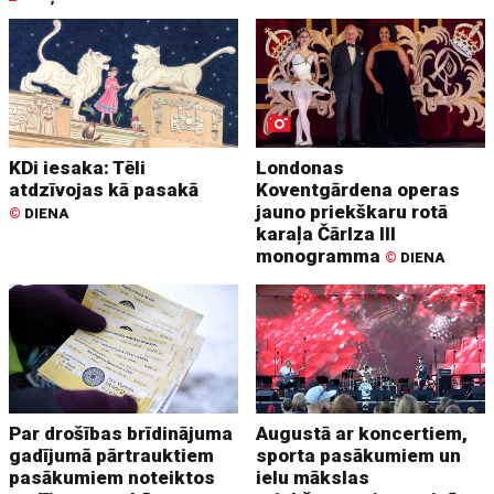
KDi iesaka: Tēli
Londonas
atdzīvojas kā pasakā
Koventgārdena operas
jauno priekškaru rotā
©
DIENA
karaļa Čārlza III
monogramma
©
DIENA
Par drošības brīdinājuma
Augustā ar koncertiem,
gadījumā pārtrauktiem
sporta pasākumiem un
pasākumiem noteiktos
ielu mākslas