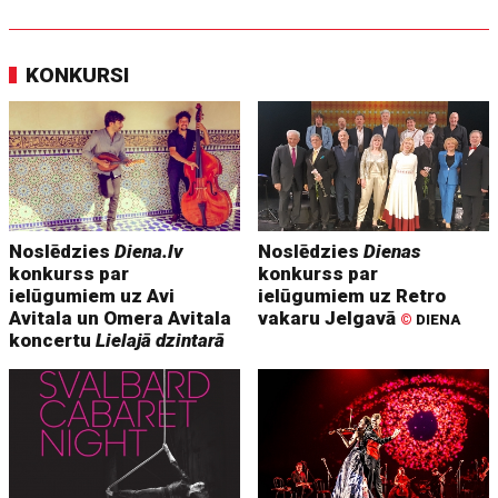
KONKURSI
Noslēdzies
Diena.lv
Noslēdzies
Dienas
konkurss par
konkurss par
ielūgumiem uz Avi
ielūgumiem uz Retro
Avitala un Omera Avitala
vakaru Jelgavā
©
DIENA
koncertu
Lielajā dzintarā