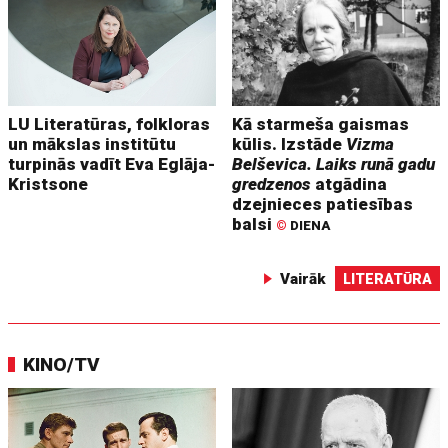
LU Literatūras, folkloras
Kā starmeša gaismas
un mākslas institūtu
kūlis. Izstāde
Vizma
turpinās vadīt Eva Eglāja-
Belševica. Laiks runā gadu
Kristsone
gredzenos
atgādina
dzejnieces patiesības
balsi
©
DIENA
Vairāk
LITERATŪRA
KINO/TV