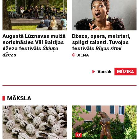
Augustā Lūznavas muižā
Džezs, opera, meistari,
norisināsies VIII Baltijas
spilgti talanti. Tuvojas
džeza festivāls
Škiuņa
festivāls
Rīgas ritmi
džezs
©
DIENA
Vairāk
MŪZIKA
MĀKSLA