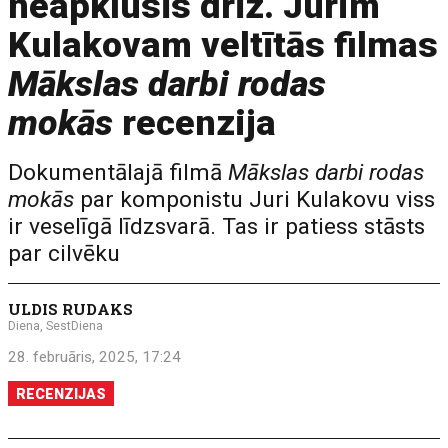
neapklusīs drīz. Jurim
Kulakovam veltītās filmas
Mākslas darbi rodas
mokās
recenzija
Dokumentālajā filmā
Mākslas darbi rodas
mokās
par komponistu Juri Kulakovu viss
ir veselīgā līdzsvarā. Tas ir patiess stāsts
par cilvēku
ULDIS RUDAKS
Diena, SestDiena
28. februāris, 2025, 17:24
RECENZIJAS