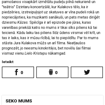
pamošanos visapkārt izmētātu pudeļu pilnā nekurienē un
"teātris" Dzintaru koncertzālē, kur Kulakovs tēlo, ka ir
piedzēries, izstreipuļojot uz skatuves ar vīna pudeli rokā un
nopriecājoties, ka muzikanti sanākuši, un pats metas diriģēt
dziesmu
Kāzas.
Spēcīga ir arī epizode pie jūras, kuras
varenības priekšā katrs no mums ir tikai sīks piliens kā tai
teicienā. Kādu laiku tas piliens līdz ūdens virsmai vēl krīt, un
tas ir laiks, kas ir mūsu rīcībā, lai to piepildītu. Par to mums
stāsta Jura Kulakova mūžs un arī filma. Neatļaušos
prognozēt, jo neesmu kinokritiķis, bet novēlu šai filmai
vismaz vienu
Lielo Kristapu
nākamgad.
Ieteikt
0
0
SEKO MUMS