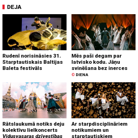
DEJA
Rudenī norisināsies 31.
Mēs paši degam par
Starptautiskais Baltijas
latvisko kodu. Jāņu
Baleta festivāls
svinēšana bez inerces
©
DIENA
Rātslaukumā notiks deju
Ar starpdisciplināriem
kolektīvu lielkoncerts
notikumiem un
Vidusvasaras dzīvestības
starptautiskiem