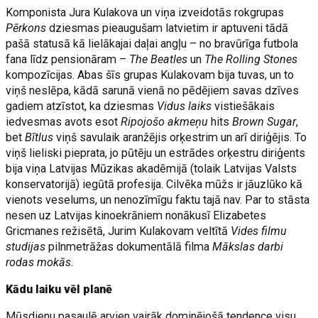
Komponista Jura Kulakova un viņa izveidotās rokgrupas
Pērkons
dziesmas pieaugušam latvietim ir aptuveni tādā
pašā statusā kā lielākajai daļai angļu – no bravūrīga futbola
fana līdz pensionāram –
The Beatles
un
The Rolling Stones
kompozīcijas. Abas šīs grupas Kulakovam bija tuvas, un to
viņš neslēpa, kādā sarunā vienā no pēdējiem savas dzīves
gadiem atzīstot, ka dziesmas
Vidus laiks
vistiešākais
iedvesmas avots esot
Ripojošo akmeņu
hits
Brown Sugar
,
bet
Bītlus
viņš savulaik aranžējis orķestrim un arī diriģējis. To
viņš lieliski pieprata, jo pūtēju un estrādes orķestru diriģents
bija viņa Latvijas Mūzikas akadēmijā (tolaik Latvijas Valsts
konservatorijā) iegūtā profesija. Cilvēka mūžs ir jāuzlūko kā
vienots veselums, un nenozīmīgu faktu tajā nav. Par to stāsta
nesen uz Latvijas kinoekrāniem nonākusī Elizabetes
Gricmanes režisētā, Jurim Kulakovam veltītā
Vides filmu
studijas
pilnmetrāžas dokumentālā filma
Mākslas darbi
rodas mokās.
Kādu laiku vēl planē
Mūsdienu pasaulē arvien vairāk dominējošā tendence visu