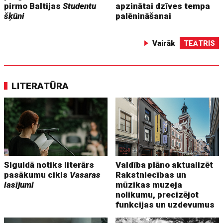
pirmo Baltijas
Studentu
apzinātai dzīves tempa
šķūni
palēnināšanai
Vairāk
TEĀTRIS
LITERATŪRA
Siguldā notiks literārs
Valdība plāno aktualizēt
pasākumu cikls
Vasaras
Rakstniecības un
lasījumi
mūzikas muzeja
nolikumu, precizējot
funkcijas un uzdevumus