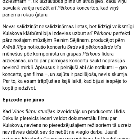
dziesmām –, tik aizrautības pilns un atraisījies, kādu viņu
savulaik varēja redzēt arī
Pērkona
koncertos, kad viņš
paņēma rokās ģitāru.
Nevar salīdzināt nesalīdzināmas lietas, bet līdzīgi veiksmīgi
Kulakova klātbūtni bija izdevies uzburt arī
Pērkonu
perfekti
pārzinošajam mūziķim Reinim Sējānam, producējot pērn
Arēnā Rīga
notikušo koncertu
Sirds kā pērkondārds
trīs
mēnešus pēc komponista un grupas
Pērkons
līdera
aiziešanas, un to par piemiņas koncertu saukt neprasījās
nevienā mirklī. Aplausus ir pelnījuši abi šie notikumi – gan
koncerts, gan filma –, un sajūta ir pacilājoša, nevis skumja.
Par to, ka esam trāpījušies šajā laikā, kad bijusi iespēja to
kopā piedzīvot.
Epizode pie jūras
Kad
Vides filmu studijas
izveidotājs un producents Uldis
Cekulis pieteicis ieceri veidot dokumentālu filmu par
Kulakovu, neviens no pieredzējušajiem režisoriem tā uzreiz
nav rāvies dabūt sev šo nebūt ne vieglo darbu. Jaunā
režisore Elizabete Gricmane gan gribējusi, bet kautrējusies