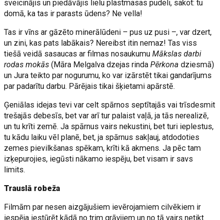
sveicinājis un piedāvājis lielu plastmasas pudeli, sakot: tu
domā, ka tas ir parasts ūdens? Ne vella!
Tas ir vīns ar gāzēto minerālūdeni – pus uz pusi –, var dzert,
un zini, kas pats labākais? Nereibst itin nemaz! Tas viss
tiešā veidā sasaucas ar filmas nosaukumu
Mākslas darbi
rodas mokās
(Māra Melgalva dzejas rinda
Pērkona
dziesmā)
un Jura teikto par nogurumu, ko var izārstēt tikai gandarījums
par padarītu darbu. Pārējais tikai šķietami apārstē.
Ģeniālas idejas tevi var celt spārnos septītajās vai trīsdesmit
trešajās debesīs, bet var arī tur palaist vaļā, ja tās nerealizē,
un tu krīti zemē. Ja spārnus vairs nekustini, bet turi ieplestus,
tu kādu laiku vēl planē, bet, ja spārnus sakļauj, atdodoties
zemes pievilkšanas spēkam, krīti kā akmens. Ja pēc tam
izķepurojies, iegūsti nākamo iespēju, bet visam ir savs
limits.
Trauslā robeža
Filmām par nesen aizgājušiem ievērojamiem cilvēkiem ir
iespēja iestūrēt kādā no trim grāvjiem un no tā vairs netikt