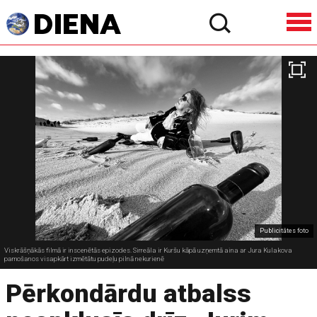
Publicitātes foto
Viskrāšņākās filmā ir inscenētās epizodes. Sirreāla ir Kuršu kāpā uzņemtā aina ar Jura Kulakova
pamošanos visapkārt izmētātu pudeļu pilnā nekurienē
Pērkondārdu atbalss