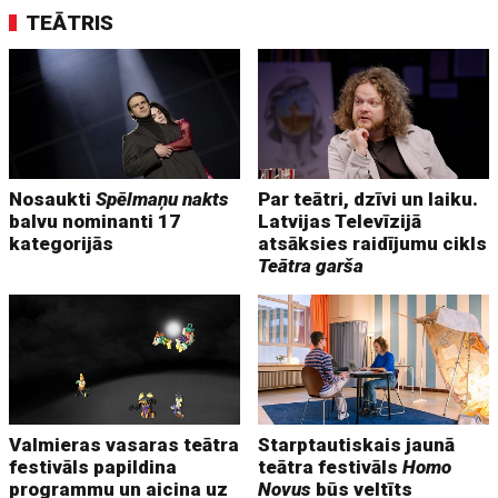
TEĀTRIS
Nosaukti
Spēlmaņu nakts
Par teātri, dzīvi un laiku.
balvu nominanti 17
Latvijas Televīzijā
kategorijās
atsāksies raidījumu cikls
Teātra garša
Valmieras vasaras teātra
Starptautiskais jaunā
festivāls papildina
teātra festivāls
Homo
programmu un aicina uz
Novus
būs veltīts