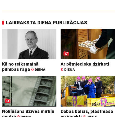
LAIKRAKSTA DIENA PUBLIKĀCIJAS
Kā no teiksmainā
Ar pētniecisku dzirksti
pilnības raga
©
DIENA
©
DIENA
Nokļūšana dzīves mirkļu
Dabas balsis, plastmasa
centrā
un insekti
©
DIENA
©
DIENA