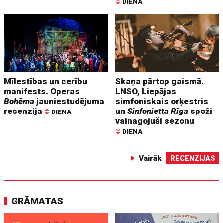
©
DIENA
Mīlestības un cerību
Skaņa pārtop gaismā.
manifests. Operas
LNSO, Liepājas
Bohēma
jauniestudējuma
simfoniskais orķestris
recenzija
un
Sinfonietta Rīga
spoži
©
DIENA
vainagojuši sezonu
©
DIENA
Vairāk
RECENZIJAS
GRĀMATAS