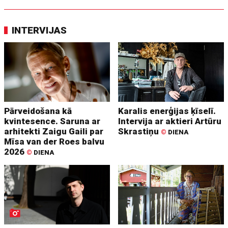
INTERVIJAS
Pārveidošana kā
Karalis enerģijas ķīselī.
kvintesence. Saruna ar
Intervija ar aktieri Artūru
arhitekti Zaigu Gaili par
Skrastiņu
©
DIENA
Mīsa van der Roes balvu
2026
©
DIENA