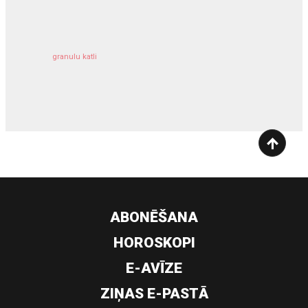
kravu apdrošināšana
granulu katli
siltumsūknis
ABONĒŠANA
HOROSKOPI
E-AVĪZE
ZIŅAS E-PASTĀ