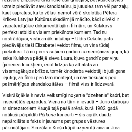
uzreiz piedāvāt savu kandidatūru, jo jutusies tam vēl par zaļu,
kaut sapratusi, ka to vēlas, ņemot vērā skolotāja Pētera
Krilova Latvijas Kultūras akadēmijā mācīto, kādi cilvēki ir
vispateicīgākie dokumentālajām filmām, un Kulakovs
perfekti atbildis visiem priekšnoteikumiem. Tad nu
nostrādājusi, visticamāk, intuīcija – Uldis Cekulis pats
piedāvājis tieši Elizabetei veidot filmu, un viņa tūdaļ
piekritusi. Tā nu pirms sešiem gadiem uzņemšanas grupa, kā
saka Kulakova pēdējā sieva Laura, kļuva gandrīz par viņu
ģimenes locekļiem, esot līdzās kā atbalsts arī
vissmagākajos brīžos, tomēr kinodarba veidotāji bijuši gana
iejūtīgi, arī filmu pēc tam montējot, un nav tiekušies pēc
pašmērķīgas skandalozitātes – filmā viss ir līdzsvarā.
Viskrāšņākie ir nevis veiksmīgi noķertie "dzeltenie" kadri, bet
inscenētās epizodes. Viena no tām ir ievadā – Juris darbojas
ar sintezatoriem Kauņā tajā pašā arēnā, kurā 1982. gadā
notikuši pārpildīti
Pērkona
koncerti – šis agrāk daudz
nepārcilātais fakts ir jaunums pat grupas vēstures
pārzinātājam. Sirreāla ir Kuršu kāpā uzņemtā aina ar Jura