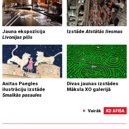
Jauna ekspozīcija
Izstāde
Atstātās liesmas
Livonijas pilis
Anitas Paegles
Divas jaunas izstādes
ilustrāciju izstāde
Māksla XO galerijā
Smalkās pasaules
Vairāk
KD AFIŠA