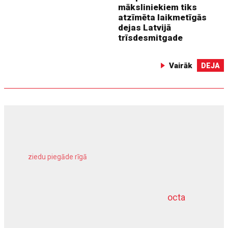
māksliniekiem tiks
atzīmēta laikmetīgās
dejas Latvijā
trīsdesmitgade
Vairāk
DEJA
ziedu piegāde rīgā
meliorācijas darbi
octa
dziļurbums