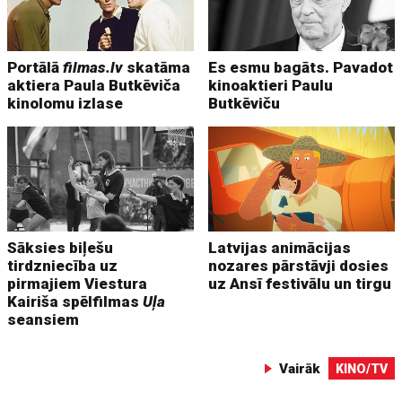
Portālā
filmas.lv
skatāma
Es esmu bagāts. Pavadot
aktiera Paula Butkēviča
kinoaktieri Paulu
kinolomu izlase
Butkēviču
Sāksies biļešu
Latvijas animācijas
tirdzniecība uz
nozares pārstāvji dosies
pirmajiem Viestura
uz Ansī festivālu un tirgu
Kairiša spēlfilmas
Uļa
seansiem
Vairāk
KINO/TV