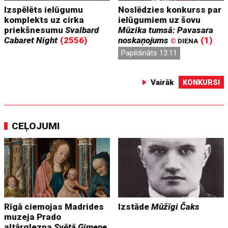
Izspēlēts ielūgumu
Noslēdzies konkurss par
komplekts uz cirka
ielūgumiem uz šovu
priekšnesumu
Svalbard
Mūzika tumsā: Pavasara
Cabaret Night
(2556)
noskaņojums
(1)
©
DIENA
Papildināts 13:11
Vairāk
KONKURSI
CEĻOJUMI
Rīgā ciemojas Madrides
Izstāde
Mūžīgi Čaks
muzeja Prado
altārglezna
Svētā Ģimene