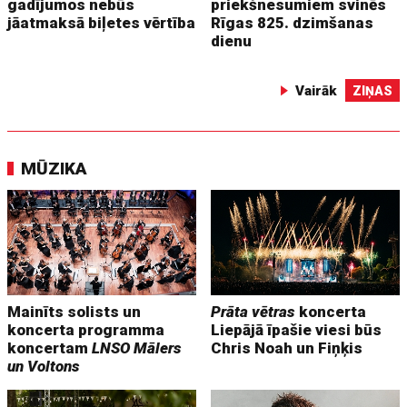
gadījumos nebūs
priekšnesumiem svinēs
jāatmaksā biļetes vērtība
Rīgas 825. dzimšanas
dienu
Vairāk
ZIŅAS
MŪZIKA
Mainīts solists un
Prāta vētras
koncerta
koncerta programma
Liepājā īpašie viesi būs
koncertam
LNSO Mālers
Chris Noah un Fiņķis
un Voltons