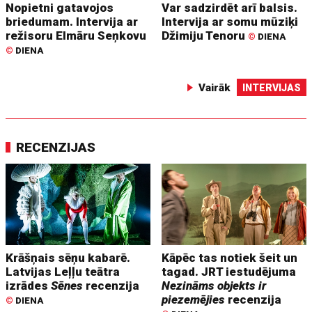
Nopietni gatavojos
Var sadzirdēt arī balsis.
briedumam. Intervija ar
Intervija ar somu mūziķi
režisoru Elmāru Seņkovu
Džimiju Tenoru
©
DIENA
©
DIENA
Vairāk
INTERVIJAS
RECENZIJAS
Krāšņais sēņu kabarē.
Kāpēc tas notiek šeit un
Latvijas Leļļu teātra
tagad. JRT iestudējuma
izrādes
Sēnes
recenzija
Nezināms objekts ir
piezemējies
recenzija
©
DIENA