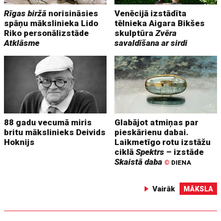
Rīgas biržā
norisināsies
Venēcijā izstādīta
spāņu mākslinieka Lido
tēlnieka Aigara Bikšes
Riko personālizstāde
skulptūra
Zvēra
Atklāsme
savaldīšana ar sirdi
88 gadu vecumā miris
Glabājot atmiņas par
britu mākslinieks Deivids
pieskārienu dabai.
Hoknijs
Laikmetīgo rotu izstāžu
ciklā
Spektrs
– izstāde
Skaistā daba
©
DIENA
Vairāk
MĀKSLA