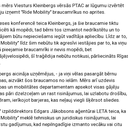
 mērs Viesturs Kleinbergs vērsās PTAC ar lūgumu izvērtēt
ju izņemt "Ride Mobility" braucamrīkus no aprites.
eses konferencē teica Kleinbergs, ja šie braucamie tiktu
ficēti kā mopēdi, tad bērni tos izmantot nedrīkstētu un to
tājiem būtu nepieciešams iegūt vadītāja apliecību. Līdz ar to,
 Mobility" līdz šim nebūtu tik agresīvi iestājies par to, ka viņu
pieejamie braucamrīki ir nevis mopēdi, bet
jējvelosipēdi, šī traģēdija nebūtu notikusi, pārliecināts Rīga
.
bergs aicināja uzņēmējus, - ja viņi vēlas pasargāt bērnu
bas, aizvākt šos braucamos no ielām. Mērs arī uzdevis
pas un mobilitātes departamentam apsekot visas gājēju
as pāri dzelzceļam un rast risinājumus, lai uzlabotu drošību,
ram, ierīkojot barjeras, kas neļauj viegli šķērsot sliedes.
" izpilddirektors Edgars Jākobsons aģentūrai LETA teica, ka
 Mobility" meklē tehniskus un juridiskus risinājumus, lai
stu gadījumus, kad nepilngadīgie izmanto vecāku vai citu