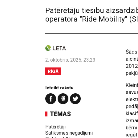
Patērētāju tiesību aizsardz
operatora "Ride Mobility" (
Šāds 
aicin
2. oktobris, 2025, 23:23
2012.
RĪGĀ
pakļū
Klein
Ieteikt rakstu
savus
elek
pedāļ
TĒMAS
klasi
izman
Patērētāji
bērni
Satiksmes negadījumi
iegūt