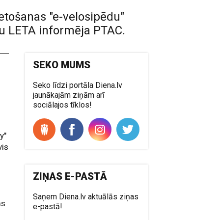
ietošanas "e-velosipēdu"
ūru LETA informēja PTAC.
SEKO MUMS
Seko līdzi portāla Diena.lv
jaunākajām ziņām arī
sociālajos tīklos!
y"
vis
ZIŅAS E-PASTĀ
Saņem Diena.lv aktuālās ziņas
ms
e-pastā!