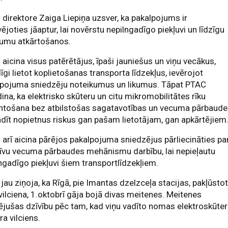
direktore Zaiga Liepiņa uzsver, ka pakalpojums ir
ējoties jāaptur, lai novērstu nepilngadīgo piekļuvi un līdzīgu
jumu atkārtošanos.
aicina visus patērētājus, īpaši jauniešus un viņu vecākus,
dīgi lietot koplietošanas transporta līdzekļus, ievērojot
lpojuma sniedzēju noteikumus un likumus. Tāpat PTAC
ina, ka elektrisko skūteru un citu mikromobilitātes rīku
ntošana bez atbilstošas sagatavotības un vecuma pārbaud
adīt nopietnus riskus gan pašam lietotājam, gan apkārtējiem
arī aicina pārējos pakalpojuma sniedzējus pārliecināties pa
īvu vecuma pārbaudes mehānismu darbību, lai nepieļautu
ngadīgo piekļuvi šiem transportlīdzekļiem.
jau ziņoja, ka Rīgā, pie Imantas dzelzceļa stacijas, pakļūsto
ilciena, 1.oktobrī gāja bojā divas meitenes. Meitenes
jušas dzīvību pēc tam, kad viņu vadīto nomas elektroskūter
ra vilciens.