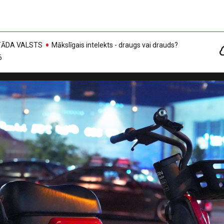
, TĀDA VALSTS
Mākslīgais intelekts - draugs vai drauds?
6