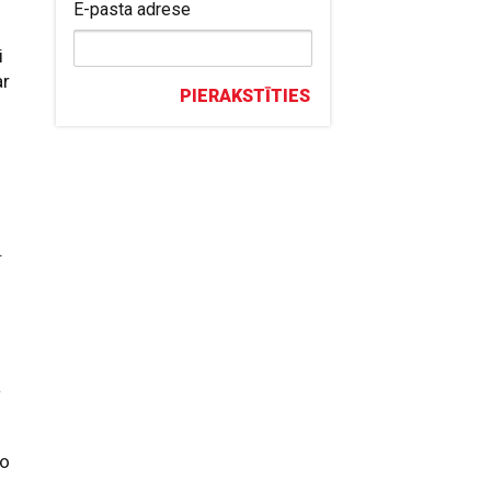
E-pasta adrese
i
ar
PIERAKSTĪTIES
.
a
ko