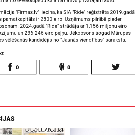
izmanto e-velosipēdu kā alternatīvu privātajam auto.
mācija "Firmas.lv" liecina, ka SIA "Ride" reģistrēta 2019.gadā
s pamatkapitāls ir 2800 eiro. Uzņēmums pilnībā pieder
sonam. 2024.gadā "Ride" strādāja ar 1,156 miljonu eiro
ozījumu un 236 246 eiro peļņu. Jēkobsons šogad Mārupes
 vēlēšanās kandidējis no "Jaunās vienotības" saraksta.
kt
0
0
CIJAS