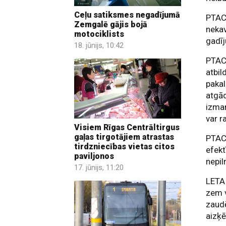
Ceļu satiksmes negadījumā
PTAC 
Zemgalē gājis bojā
nekav
motociklists
gadī
18. jūnijs, 10:42
PTAC 
atbil
paka
atgād
izma
var r
Visiem Rīgas Centrāltirgus
gaļas tirgotājiem atrastas
PTAC 
tirdzniecības vietas citos
efekt
paviljonos
nepil
17. jūnijs, 11:20
LETA 
zem v
zaudē
aizķē