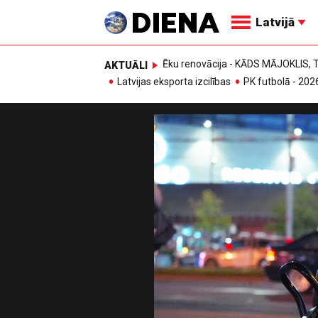
Latvijā
Ēku renovācija - KĀDS MĀJOKLIS
AKTUĀLI
Latvijas eksporta izcilības
PK futbolā - 202