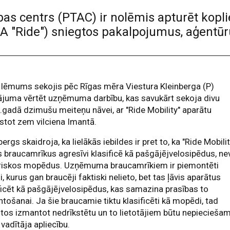
ības centrs (PTAC) ir nolēmis apturēt kopl
SIA "Ride") sniegtos pakalpojumus, aģent
lēmums sekojis pēc Rīgas mēra Viestura Kleinberga (P)
ājuma vērtēt uzņēmuma darbību, kas savukārt sekoja divu
gadā dzimušu meiteņu nāvei, ar "Ride Mobility" aparātu
stot zem vilciena Imantā.
bergs skaidroja, ka lielākās iebildes ir pret to, ka "Ride Mobilit
 braucamrīkus agresīvi klasificē kā pašgājējvelosipēdus, ne
triskos mopēdus. Uzņēmuma braucamrīkiem ir piemontēti
i, kurus gan braucēji faktiski nelieto, bet tas ļāvis aparātus
ficēt kā pašgājējvelosipēdus, kas samazina prasības to
tošanai. Ja šie braucamie tiktu klasificēti kā mopēdi, tad
 tos izmantot nedrīkstētu un to lietotājiem būtu nepiecieša
 vadītāja apliecību.