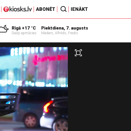
ABONĒT
IENĀKT
Rīgā +17 °C
Piektdiena, 7. augusts
Daļēji apmācies
Madars, Alfrēds, Fredis