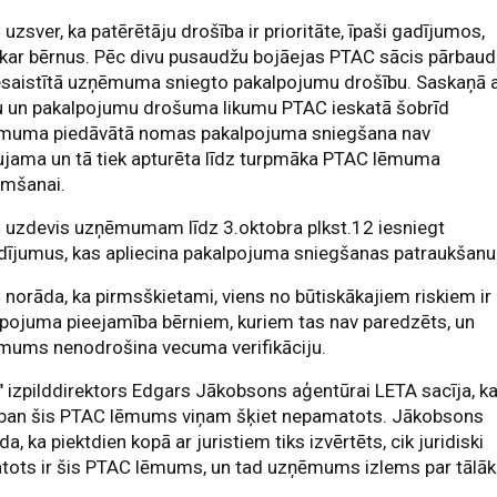
uzsver, ka patērētāju drošība ir prioritāte, īpaši gadījumos,
kar bērnus. Pēc divu pusaudžu bojāejas PTAC sācis pārbaud
esaistītā uzņēmuma sniegto pakalpojumu drošību. Saskaņā 
u un pakalpojumu drošuma likumu PTAC ieskatā šobrīd
muma piedāvātā nomas pakalpojuma sniegšana nav
ujama un tā tiek apturēta līdz turpmāka PTAC lēmuma
emšanai.
 uzdevis uzņēmumam līdz 3.oktobra plkst.12 iesniegt
dījumus, kas apliecina pakalpojuma sniegšanas patraukšanu
norāda, ka pirmsškietami, viens no būtiskākajiem riskiem ir
pojuma pieejamība bērniem, kuriem tas nav paredzēts, un
mums nenodrošina vecuma verifikāciju.
" izpilddirektors Edgars Jākobsons aģentūrai LETA sacīja, k
aban šis PTAC lēmums viņam šķiet nepamatots. Jākobsons
lda, ka piektdien kopā ar juristiem tiks izvērtēts, cik juridiski
tots ir šis PTAC lēmums, un tad uzņēmums izlems par tālā
.