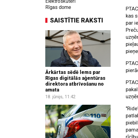
Elektroskūteri
Rīgas dome
PTAC 
kas s
SAISTĪTIE RAKSTI
par i
Preč
uzņē
pieļa
pieņ
PTAC
pierā
Ārkārtas sēdē lems par
Rīgas digitālās aģentūras
PTAC 
direktora atbrīvošanu no
pakal
amata
uzņē
18. jūnijs, 11:42
"Ride
patl
piebi
pama
rīcību