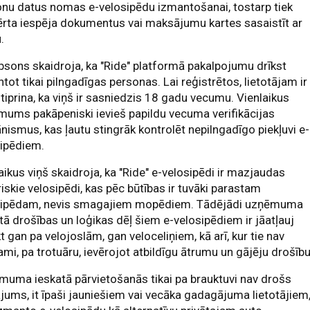
nu datus nomas e-velosipēdu izmantošanai, tostarp tiek
rta iespēja dokumentus vai maksājumu kartes sasaistīt ar
.
sons skaidroja, ka "Ride" platformā pakalpojumu drīkst
tot tikai pilngadīgas personas. Lai reģistrētos, lietotājam ir
tiprina, ka viņš ir sasniedzis 18 gadu vecumu. Vienlaikus
ums pakāpeniski ievieš papildu vecuma verifikācijas
ismus, kas ļautu stingrāk kontrolēt nepilngadīgo piekļuvi e-
sipēdiem.
aikus viņš skaidroja, ka "Ride" e-velosipēdi ir mazjaudas
riskie velosipēdi, kas pēc būtības ir tuvāki parastam
sipēdam, nevis smagajiem mopēdiem. Tādējādi uzņēmuma
tā drošības un loģikas dēļ šiem e-velosipēdiem ir jāatļauj
t gan pa velojoslām, gan veloceliņiem, kā arī, kur tie nav
ami, pa trotuāru, ievērojot atbildīgu ātrumu un gājēju drošību
uma ieskatā pārvietošanās tikai pa brauktuvi nav drošs
ājums, it īpaši jauniešiem vai vecāka gadagājuma lietotājiem