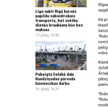
Rīgas
iespē
Līgo naktī Rīgā kursēs
papildu sabiedriskais
Kā pr
transports, bet svētku
klasi
dienās braukšana būs bez
maksas
lieto
17. jūnijs, 10:20
"Ride
nomā 
pašgā
mērs
Klein
dzīvī
Ārtel
Pabeigta lielākā daļa
pārej
Kundziņsalas pārvada
būvniecības darbu
piemē
16. jūnijs, 16:31
"Ride
"Ride
novēr