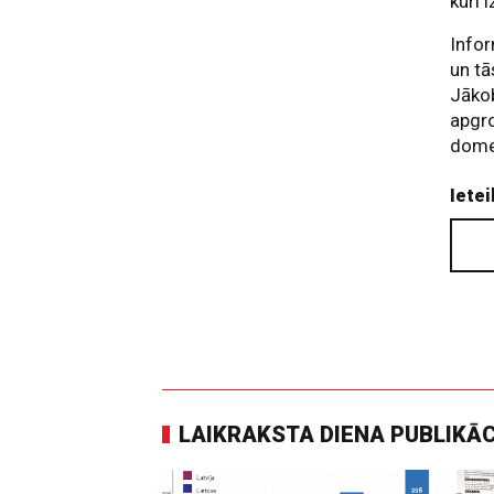
kuri 
Infor
un tā
Jākob
apgr
domes
Ietei
LAIKRAKSTA DIENA PUBLIKĀ