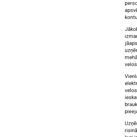
perso
apsvē
kontu
Jākob
izman
jāaps
uzņēm
mehān
velo
Vienl
elekt
velo
ieska
brauk
pieej
Uzņēm
risin