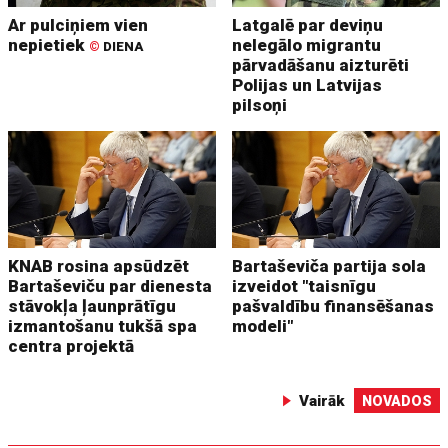
Ar pulciņiem vien
Latgalē par deviņu
nepietiek
nelegālo migrantu
©
DIENA
pārvadāšanu aizturēti
Polijas un Latvijas
pilsoņi
KNAB rosina apsūdzēt
Bartaševiča partija sola
Bartaševiču par dienesta
izveidot "taisnīgu
stāvokļa ļaunprātīgu
pašvaldību finansēšanas
izmantošanu tukšā spa
modeli"
centra projektā
Vairāk
NOVADOS