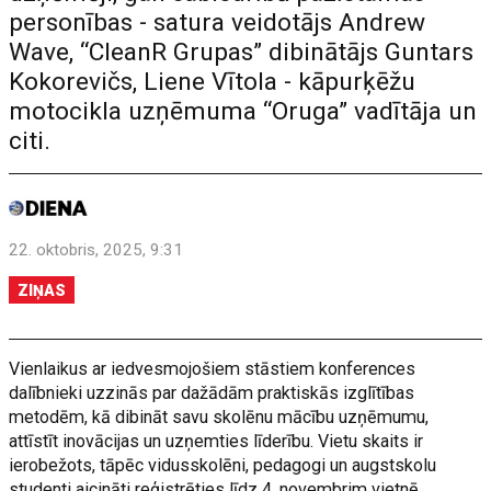
personības - satura veidotājs Andrew
Wave, “CleanR Grupas” dibinātājs Guntars
Kokorevičs, Liene Vītola - kāpurķēžu
motocikla uzņēmuma “Oruga” vadītāja un
citi.
22. oktobris, 2025, 9:31
ZIŅAS
Vienlaikus ar iedvesmojošiem stāstiem konferences
dalībnieki uzzinās par dažādām praktiskās izglītības
metodēm, kā dibināt savu skolēnu mācību uzņēmumu,
attīstīt inovācijas un uzņemties līderību. Vietu skaits ir
ierobežots, tāpēc vidusskolēni, pedagogi un augstskolu
studenti aicināti reģistrēties līdz 4. novembrim vietnē