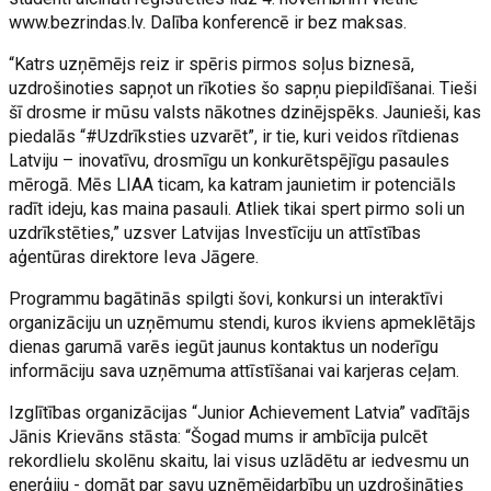
www.bezrindas.lv. Dalība konferencē ir bez maksas.
“Katrs uzņēmējs reiz ir spēris pirmos soļus biznesā,
uzdrošinoties sapņot un rīkoties šo sapņu piepildīšanai. Tieši
šī drosme ir mūsu valsts nākotnes dzinējspēks. Jaunieši, kas
piedalās “#Uzdrīksties uzvarēt”, ir tie, kuri veidos rītdienas
Latviju – inovatīvu, drosmīgu un konkurētspējīgu pasaules
mērogā. Mēs LIAA ticam, ka katram jaunietim ir potenciāls
radīt ideju, kas maina pasauli. Atliek tikai spert pirmo soli un
uzdrīkstēties,” uzsver Latvijas Investīciju un attīstības
aģentūras direktore Ieva Jāgere.
Programmu bagātinās spilgti šovi, konkursi un interaktīvi
organizāciju un uzņēmumu stendi, kuros ikviens apmeklētājs
dienas garumā varēs iegūt jaunus kontaktus un noderīgu
informāciju sava uzņēmuma attīstīšanai vai karjeras ceļam.
Izglītības organizācijas “Junior Achievement Latvia” vadītājs
Jānis Krievāns stāsta: “Šogad mums ir ambīcija pulcēt
rekordlielu skolēnu skaitu, lai visus uzlādētu ar iedvesmu un
enerģiju - domāt par savu uzņēmējdarbību un uzdrošināties