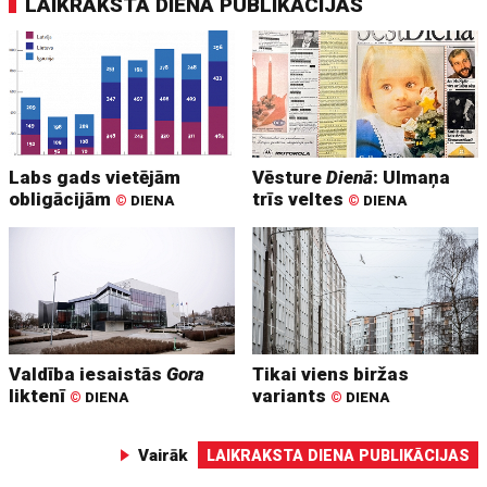
LAIKRAKSTA DIENA PUBLIKĀCIJAS
Labs gads vietējām
Vēsture
Dienā
: Ulmaņa
obligācijām
trīs veltes
©
DIENA
©
DIENA
Valdība iesaistās
Gora
Tikai viens biržas
liktenī
variants
©
DIENA
©
DIENA
Vairāk
LAIKRAKSTA DIENA PUBLIKĀCIJAS