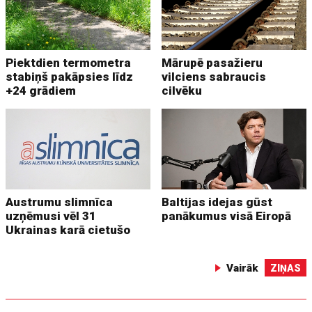
Piektdien termometra
Mārupē pasažieru
stabiņš pakāpsies līdz
vilciens sabraucis
+24 grādiem
cilvēku
Austrumu slimnīca
Baltijas idejas gūst
uzņēmusi vēl 31
panākumus visā Eiropā
Ukrainas karā cietušo
Vairāk
ZIŅAS