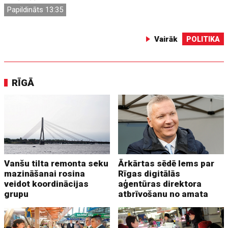
Papildināts 13:35
Vairāk
POLITIKA
RĪGĀ
Vanšu tilta remonta seku
Ārkārtas sēdē lems par
mazināšanai rosina
Rīgas digitālās
veidot koordinācijas
aģentūras direktora
grupu
atbrīvošanu no amata