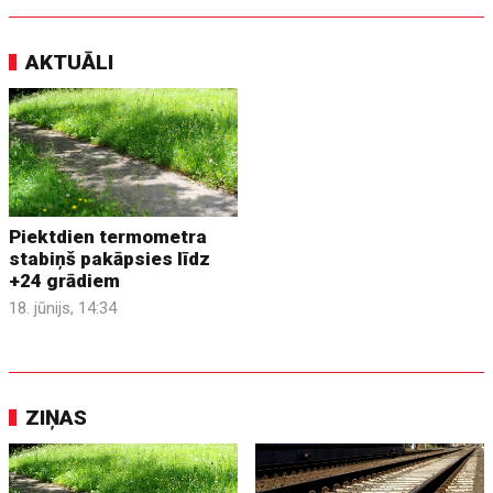
AKTUĀLI
Piektdien termometra
stabiņš pakāpsies līdz
+24 grādiem
18. jūnijs, 14:34
ZIŅAS