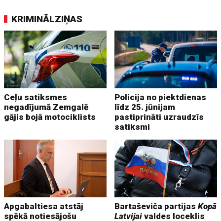
KRIMINĀLZIŅAS
Ceļu satiksmes
Policija no piektdienas
negadījumā Zemgalē
līdz 25. jūnijam
gājis bojā motociklists
pastiprināti uzraudzīs
satiksmi
Apgabaltiesa atstāj
Bartaševiča partijas
Kopā
spēkā notiesājošu
Latvijai
valdes loceklis