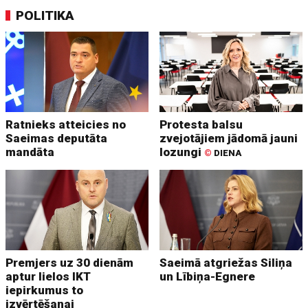
POLITIKA
Ratnieks atteicies no
Protesta balsu
Saeimas deputāta
zvejotājiem jādomā jauni
mandāta
lozungi
©
DIENA
Premjers uz 30 dienām
Saeimā atgriežas Siliņa
aptur lielos IKT
un Lībiņa-Egnere
iepirkumus to
izvērtēšanai