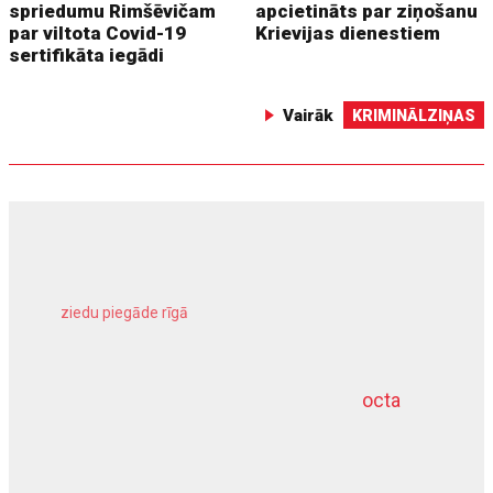
spriedumu Rimšēvičam
apcietināts par ziņošanu
par viltota Covid-19
Krievijas dienestiem
sertifikāta iegādi
Vairāk
KRIMINĀLZIŅAS
ziedu piegāde rīgā
meliorācijas darbi
octa
dziļurbums
kravu apdrošināšana