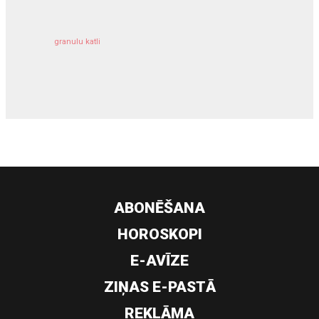
granulu katli
siltumsūknis
ABONĒŠANA
HOROSKOPI
E-AVĪZE
ZIŅAS E-PASTĀ
REKLĀMA