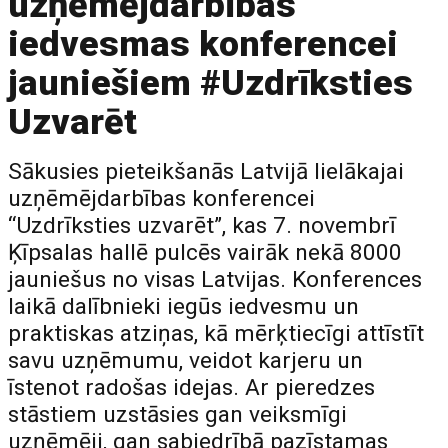
uzņēmējdarbības
iedvesmas konferencei
jauniešiem #Uzdrīksties
Uzvarēt
Sākusies pieteikšanās Latvijā lielākajai
uzņēmējdarbības konferencei
“Uzdrīksties uzvarēt”, kas 7. novembrī
Ķīpsalas hallē pulcēs vairāk nekā 8000
jauniešus no visas Latvijas. Konferences
laikā dalībnieki iegūs iedvesmu un
praktiskas atziņas, kā mērķtiecīgi attīstīt
savu uzņēmumu, veidot karjeru un
īstenot radošas idejas. Ar pieredzes
stāstiem uzstāsies gan veiksmīgi
uzņēmēji, gan sabiedrībā pazīstamas