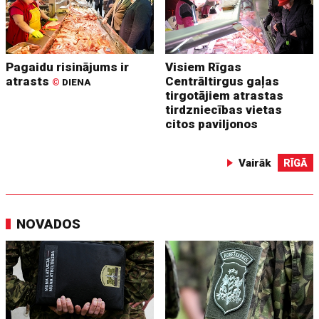
Pagaidu risinājums ir
Visiem Rīgas
atrasts
Centrāltirgus gaļas
©
DIENA
tirgotājiem atrastas
tirdzniecības vietas
citos paviljonos
Vairāk
RĪGĀ
NOVADOS