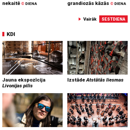
nekaitē
grandiozās kāzās
©
DIENA
©
DIENA
Vairāk
SESTDIENA
KDI
Jauna ekspozīcija
Izstāde
Atstātās liesmas
Livonijas pilis