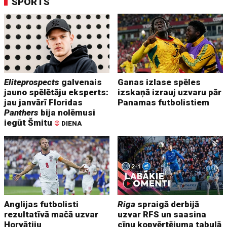
SPORTS
Eliteprospects
galvenais
Ganas izlase spēles
jauno spēlētāju eksperts:
izskaņā izrauj uzvaru pār
jau janvārī Floridas
Panamas futbolistiem
Panthers
bija nolēmusi
iegūt Šmitu
©
DIENA
Anglijas futbolisti
Riga
spraigā derbijā
rezultatīvā mačā uzvar
uzvar RFS un saasina
Horvātiju
cīņu kopvērtējuma tabulā