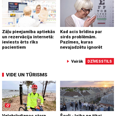
Zāļu pieejamība aptiekās
Kad acis brīdina par
un rezervācija internetā:
sirds problēmām.
ieviests ērts rīks
Pazīmes, kuras
pacientiem
nevajadzētu ignorēt
Vairāk
DZĪVESSTILS
VIDE UN TŪRISMS
Velobrīvdienas starp
Šauļi - laiks ne tikai