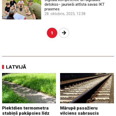
detokss– jaunieši attīsta savas IKT
prasmes
28. oktobris, 2025, 12:38
Nākošā
1
LATVIJĀ
Piektdien termometra
Mārupē pasažieru
stabiņš pakāpsies līdz
vilciens sabraucis