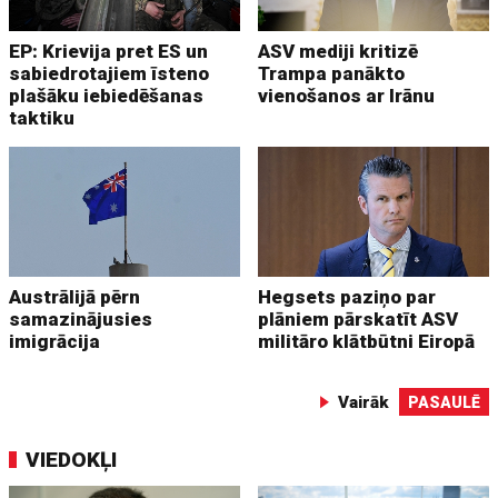
EP: Krievija pret ES un
ASV mediji kritizē
sabiedrotajiem īsteno
Trampa panākto
plašāku iebiedēšanas
vienošanos ar Irānu
taktiku
Austrālijā pērn
Hegsets paziņo par
samazinājusies
plāniem pārskatīt ASV
imigrācija
militāro klātbūtni Eiropā
Vairāk
PASAULĒ
VIEDOKĻI