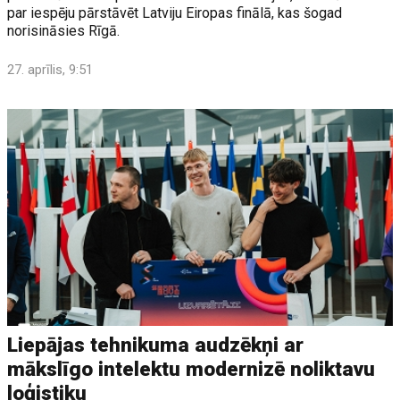
par iespēju pārstāvēt Latviju Eiropas finālā, kas šogad
norisināsies Rīgā.
27. aprīlis, 9:51
Liepājas tehnikuma audzēkņi ar
mākslīgo intelektu modernizē noliktavu
loģistiku