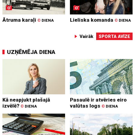
Ātruma karaļi
Lieliska komanda
©
DIENA
©
DIENA
Vairāk
SPORTA AVĪZE
UZŅĒMĒJA DIENA
Kā neapjukt plašajā
Pasaulē ir atvēries eiro
izvēlē?
valūtas logs
©
DIENA
©
DIENA