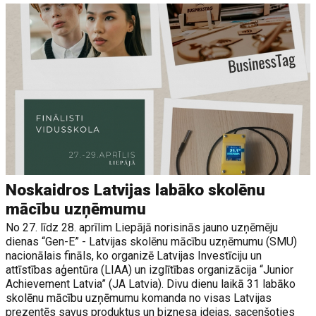
Noskaidros Latvijas labāko skolēnu
mācību uzņēmumu
No 27. līdz 28. aprīlim Liepājā norisinās jauno uzņēmēju
dienas “Gen-E” - Latvijas skolēnu mācību uzņēmumu (SMU)
nacionālais fināls, ko organizē Latvijas Investīciju un
attīstības aģentūra (LIAA) un izglītības organizācija “Junior
Achievement Latvia” (JA Latvia). Divu dienu laikā 31 labāko
skolēnu mācību uzņēmumu komanda no visas Latvijas
prezentēs savus produktus un biznesa idejas, sacenšoties