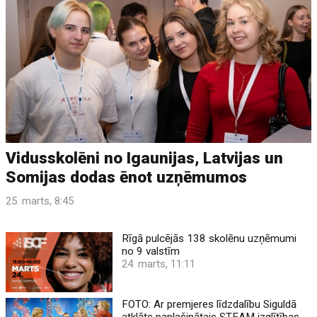
Vidusskolēni no Igaunijas, Latvijas un
Somijas dodas ēnot uzņēmumos
25. marts, 8:45
Rīgā pulcējās 138 skolēnu uzņēmumi
no 9 valstīm
24. marts, 11:11
FOTO: Ar premjeres līdzdalību Siguldā
atklāts paplašinātais STEAM izglītības