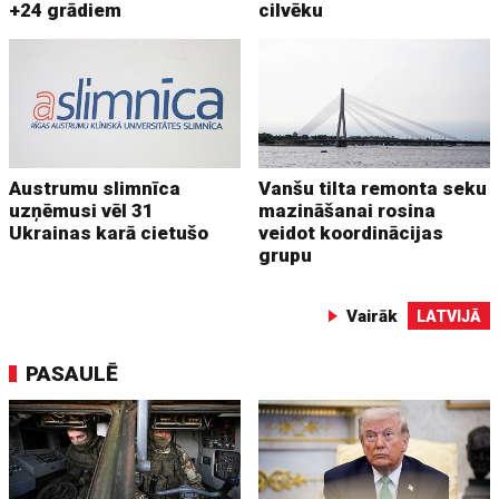
+24 grādiem
cilvēku
Austrumu slimnīca
Vanšu tilta remonta seku
uzņēmusi vēl 31
mazināšanai rosina
Ukrainas karā cietušo
veidot koordinācijas
grupu
Vairāk
LATVIJĀ
PASAULĒ