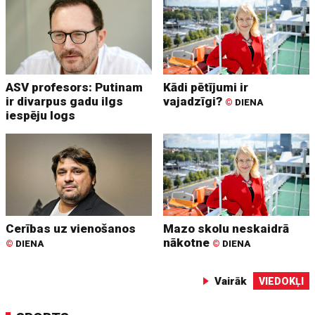
ASV profesors: Putinam
Kādi pētījumi ir
ir divarpus gadu ilgs
vajadzīgi?
©
DIENA
iespēju logs
Cerības uz vienošanos
Mazo skolu neskaidrā
nākotne
©
DIENA
©
DIENA
Vairāk
VIEDOKĻI