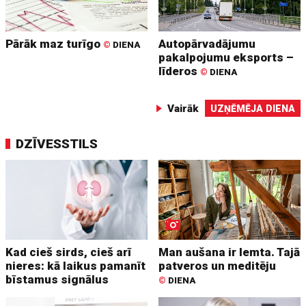
Pārāk maz turīgo
Autopārvadājumu
©
DIENA
pakalpojumu eksports –
līderos
©
DIENA
Vairāk
UZŅĒMĒJA DIENA
DZĪVESSTILS
Kad cieš sirds, cieš arī
Man aušana ir lemta. Tajā
nieres: kā laikus pamanīt
patveros un meditēju
bīstamus signālus
©
DIENA