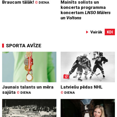
Braucam tālāk!
Mainīts solists un
©
DIENA
koncerta programma
koncertam
LNSO Mālers
un Voltons
Vairāk
KDI
SPORTA AVĪZE
Jaunais talants un mēra
Latviešu pēdas NHL
sajūta
©
DIENA
©
DIENA