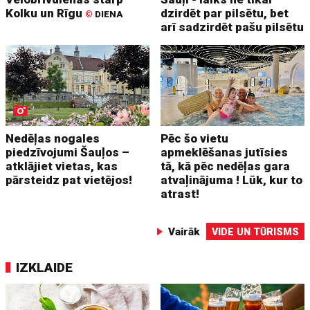
Kolku un Rīgu
dzirdēt par pilsētu, bet
©
DIENA
arī sadzirdēt pašu pilsētu
Nedēļas nogales
Pēc šo vietu
piedzīvojumi Šauļos –
apmeklēšanas jutīsies
atklājiet vietas, kas
tā, kā pēc nedēļas gara
pārsteidz pat vietējos!
atvaļinājuma ! Lūk, kur to
atrast!
Vairāk
VIDE UN TŪRISMS
IZKLAIDE