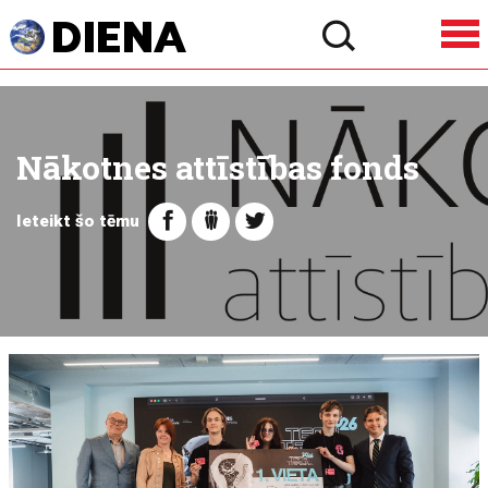
Nākotnes attīstības fonds
Ieteikt šo tēmu