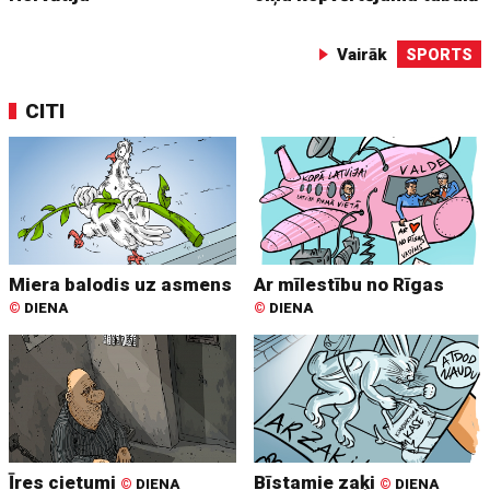
Vairāk
SPORTS
CITI
Miera balodis uz asmens
Ar mīlestību no Rīgas
©
DIENA
©
DIENA
Īres cietumi
Bīstamie zaķi
©
DIENA
©
DIENA