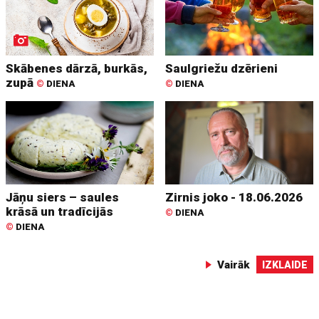
Skābenes dārzā, burkās,
Saulgriežu dzērieni
zupā
©
DIENA
©
DIENA
Jāņu siers – saules
Zirnis joko - 18.06.2026
krāsā un tradīcijās
©
DIENA
©
DIENA
Vairāk
IZKLAIDE