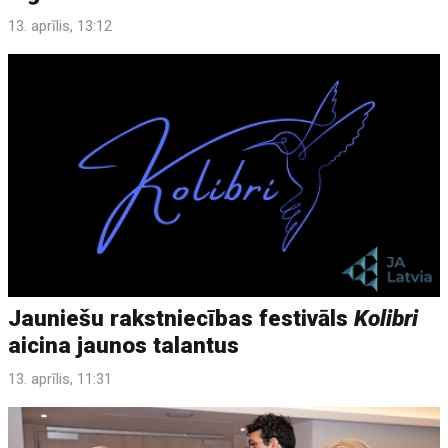
13. aprīlis, 13:12
Jauniešu rakstniecības festivāls
Kolibri
aicina jaunos talantus
13. aprīlis, 11:31