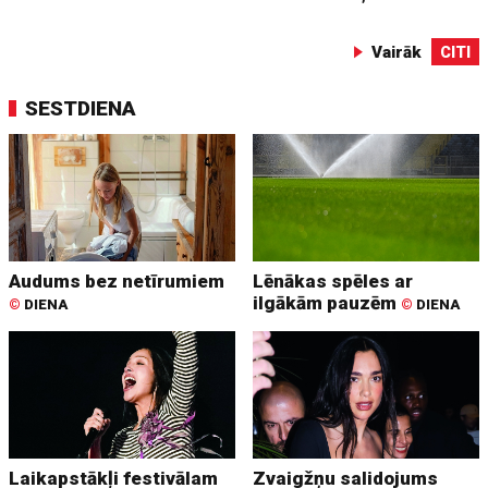
Vairāk
CITI
SESTDIENA
Audums bez netīrumiem
Lēnākas spēles ar
ilgākām pauzēm
©
DIENA
©
DIENA
Laikapstākļi festivālam
Zvaigžņu salidojums