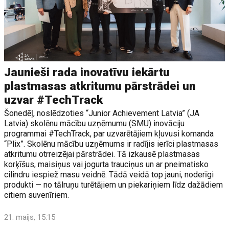
Jaunieši rada inovatīvu iekārtu
plastmasas atkritumu pārstrādei un
uzvar #TechTrack
Šonedēļ, noslēdzoties “Junior Achievement Latvia” (JA
Latvia) skolēnu mācību uzņēmumu (SMU) inovāciju
programmai #TechTrack, par uzvarētājiem kļuvusi komanda
“Plix”. Skolēnu mācību uzņēmums ir radījis ierīci plastmasas
atkritumu otrreizējai pārstrādei. Tā izkausē plastmasas
korķīšus, maisiņus vai jogurta trauciņus un ar pneimatisko
cilindru iespiež masu veidnē. Tādā veidā top jauni, noderīgi
produkti — no tālruņu turētājiem un piekariņiem līdz dažādiem
citiem suvenīriem.
21. maijs, 15:15