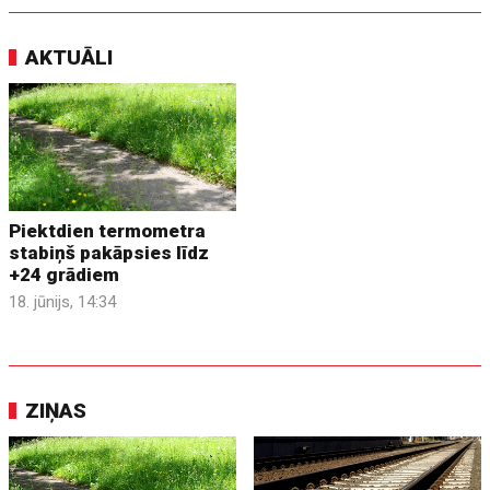
AKTUĀLI
Piektdien termometra
stabiņš pakāpsies līdz
+24 grādiem
18. jūnijs, 14:34
ZIŅAS