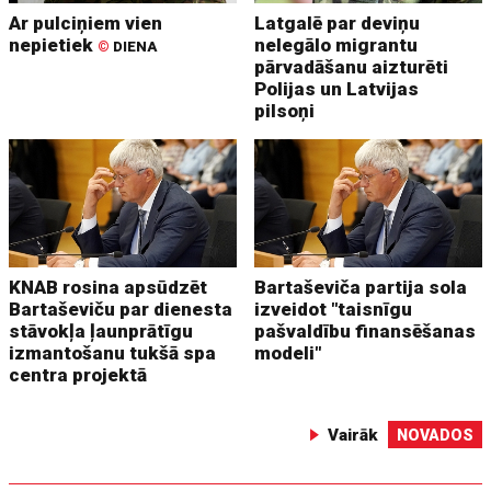
Ar pulciņiem vien
Latgalē par deviņu
nepietiek
nelegālo migrantu
©
DIENA
pārvadāšanu aizturēti
Polijas un Latvijas
pilsoņi
KNAB rosina apsūdzēt
Bartaševiča partija sola
Bartaševiču par dienesta
izveidot "taisnīgu
stāvokļa ļaunprātīgu
pašvaldību finansēšanas
izmantošanu tukšā spa
modeli"
centra projektā
Vairāk
NOVADOS