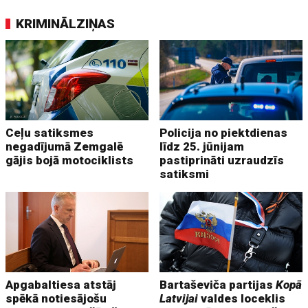
KRIMINĀLZIŅAS
Ceļu satiksmes
Policija no piektdienas
negadījumā Zemgalē
līdz 25. jūnijam
gājis bojā motociklists
pastiprināti uzraudzīs
satiksmi
Apgabaltiesa atstāj
Bartaševiča partijas
Kopā
spēkā notiesājošu
Latvijai
valdes loceklis