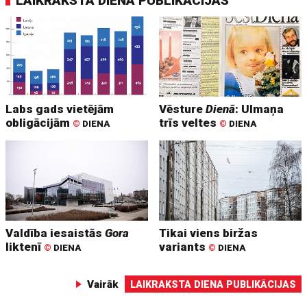
LAIKRAKSTA DIENA PUBLIKĀCIJAS
Labs gads vietējām
Vēsture
Dienā
: Ulmaņa
obligācijām
trīs veltes
©
DIENA
©
DIENA
Valdība iesaistās
Gora
Tikai viens biržas
liktenī
variants
©
DIENA
©
DIENA
Vairāk
LAIKRAKSTA DIENA PUBLIKĀCIJAS