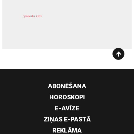
granulu katli
siltumsūknis
ABONĒŠANA
HOROSKOPI
E-AVĪZE
ZIŅAS E-PASTĀ
REKLĀMA