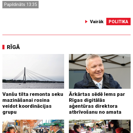
Papildināts 13:35
Vairāk
POLITIKA
RĪGĀ
Vanšu tilta remonta seku
Ārkārtas sēdē lems par
mazināšanai rosina
Rīgas digitālās
veidot koordinācijas
aģentūras direktora
grupu
atbrīvošanu no amata