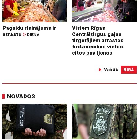
Pagaidu risinājums ir
Visiem Rīgas
atrasts
Centrāltirgus gaļas
©
DIENA
tirgotājiem atrastas
tirdzniecības vietas
citos paviljonos
Vairāk
RĪGĀ
NOVADOS