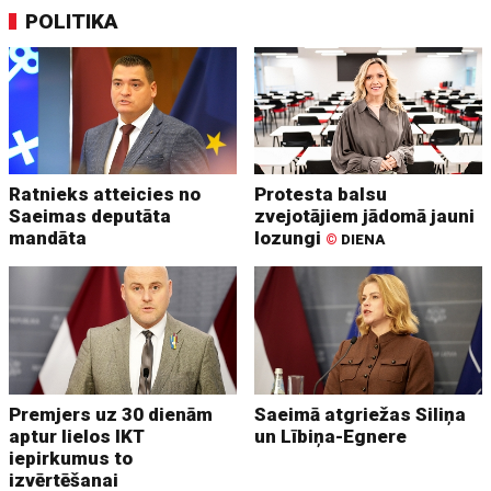
POLITIKA
Ratnieks atteicies no
Protesta balsu
Saeimas deputāta
zvejotājiem jādomā jauni
mandāta
lozungi
©
DIENA
Premjers uz 30 dienām
Saeimā atgriežas Siliņa
aptur lielos IKT
un Lībiņa-Egnere
iepirkumus to
izvērtēšanai