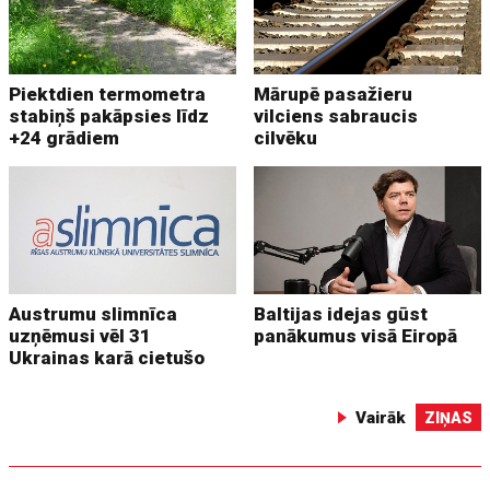
Piektdien termometra
Mārupē pasažieru
stabiņš pakāpsies līdz
vilciens sabraucis
+24 grādiem
cilvēku
Austrumu slimnīca
Baltijas idejas gūst
uzņēmusi vēl 31
panākumus visā Eiropā
Ukrainas karā cietušo
Vairāk
ZIŅAS