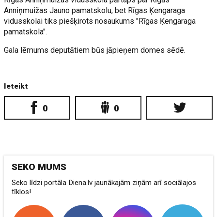
Anniņmuižas Jauno pamatskolu, bet Rīgas Ķengaraga
vidusskolai tiks piešķirots nosaukums "Rīgas Ķengaraga
pamatskola".
Gala lēmums deputātiem būs jāpieņem domes sēdē.
Ieteikt
0
0
SEKO MUMS
Seko līdzi portāla Diena.lv jaunākajām ziņām arī sociālajos
tīklos!