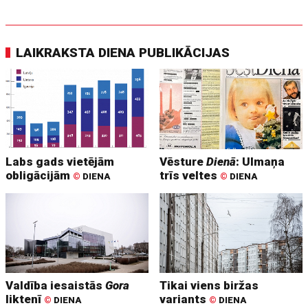
LAIKRAKSTA DIENA PUBLIKĀCIJAS
Labs gads vietējām
Vēsture
Dienā
: Ulmaņa
obligācijām
trīs veltes
©
DIENA
©
DIENA
Valdība iesaistās
Gora
Tikai viens biržas
liktenī
variants
©
DIENA
©
DIENA