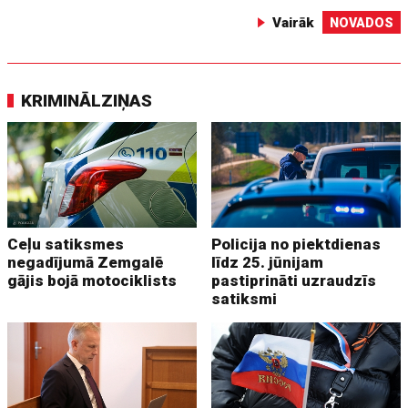
Vairāk
NOVADOS
KRIMINĀLZIŅAS
Ceļu satiksmes
Policija no piektdienas
negadījumā Zemgalē
līdz 25. jūnijam
gājis bojā motociklists
pastiprināti uzraudzīs
satiksmi