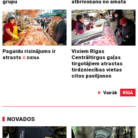
grupu
atbrīvošanu no amata
Pagaidu risinājums ir
Visiem Rīgas
atrasts
Centrāltirgus gaļas
©
DIENA
tirgotājiem atrastas
tirdzniecības vietas
citos paviljonos
Vairāk
RĪGĀ
NOVADOS