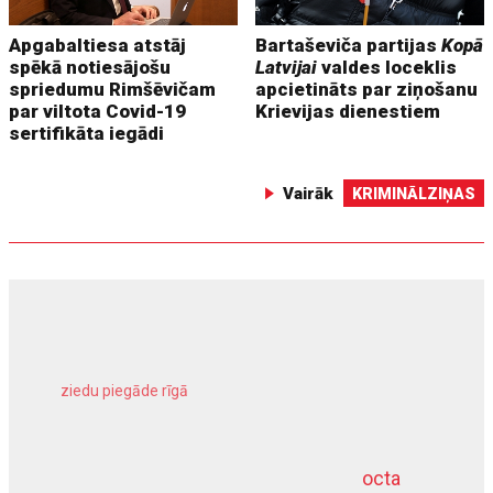
Apgabaltiesa atstāj
Bartaševiča partijas
Kopā
spēkā notiesājošu
Latvijai
valdes loceklis
spriedumu Rimšēvičam
apcietināts par ziņošanu
par viltota Covid-19
Krievijas dienestiem
sertifikāta iegādi
Vairāk
KRIMINĀLZIŅAS
ziedu piegāde rīgā
meliorācijas darbi
octa
dziļurbums