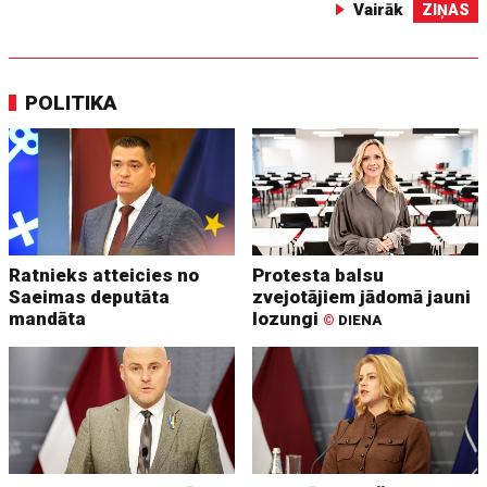
Vairāk
ZIŅAS
POLITIKA
Ratnieks atteicies no
Protesta balsu
Saeimas deputāta
zvejotājiem jādomā jauni
mandāta
lozungi
©
DIENA