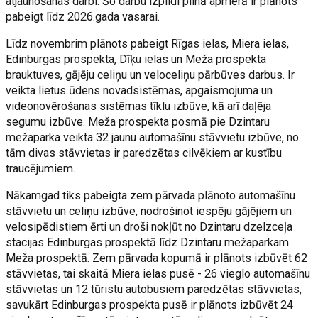
atjaunošanas darbi. Šo darbu izpildi pilnā apmērā ir plānots
pabeigt līdz 2026.gada vasarai.
Līdz novembrim plānots pabeigt Rīgas ielas, Miera ielas,
Edinburgas prospekta, Dīķu ielas un Meža prospekta
brauktuves, gājēju celiņu un veloceliņu pārbūves darbus. Ir
veikta lietus ūdens novadsistēmas, apgaismojuma un
videonovērošanas sistēmas tīklu izbūve, kā arī daļēja
segumu izbūve. Meža prospekta posmā pie Dzintaru
mežaparka veikta 32 jaunu automašīnu stāvvietu izbūve, no
tām divas stāvvietas ir paredzētas cilvēkiem ar kustību
traucējumiem.
Nākamgad tiks pabeigta zem pārvada plānoto automašīnu
stāvvietu un celiņu izbūve, nodrošinot iespēju gājējiem un
velosipēdistiem ērti un droši nokļūt no Dzintaru dzelzceļa
stacijas Edinburgas prospektā līdz Dzintaru mežaparkam
Meža prospektā. Zem pārvada kopumā ir plānots izbūvēt 62
stāvvietas, tai skaitā Miera ielas pusē - 26 vieglo automašīnu
stāvvietas un 12 tūristu autobusiem paredzētas stāvvietas,
savukārt Edinburgas prospekta pusē ir plānots izbūvēt 24