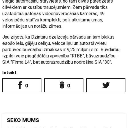
vieglo automašīnu stāvvietas, no tām divas paredzētas
cilvēkiem ar kustību traucējumiem. Zem pārvada tiks
uzstādītas astoņas videonovērošanas kameras, 49
velosipēdu statīvu komplekti, soli, atkritumu urnas,
informācijas un norāžu zīmes.
Jau ziņots, ka Dzintaru dzelzceļa pārvada un tam blakus
esošo ielu, gājēju celiņu, veloceliņu un autostāvvietu
pārbūves būvdarbu izmaksas ir 9,25 miljoni eiro. Būvdarbu
izpildi veic piegādātāju apvienība "RTBB", būvuzraudzību -
SIA "Firma L4", bet autoruzraudzību nodrošina SIA "3C".
Ieteikt
0
0
SEKO MUMS