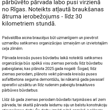
pārbūvēto pārvada labo pusi virzienā
no Rīgas. Noteikts atļautā braukšanas
ātruma ierobežojums - līdz 30
kilometriem stundā.
Pašvaldība aicina braucējus būt uzmanīgiem un pievērst
uzmanību satiksmes organizācijas izmaiņām un izvietotajām
ceļa zīmēm.
Pārvada kreisās puses būvdarbu laikā noteiktā satiksmes
organizācija būs spēkā visu ziemas periodu līdz būvdarbu
pabeigšanai, kas plānota 2025.gada nogalē. Šogad, līdz
ziemas periodam, plānots veikt pārvada kreisās puses
asfaltbetona seguma demontāžu, lai nākamā gada pavasarī
operatīvi uzsāktu un līdz rudenim pabeigtu brauktuves
pārbūves būvdarbus.
Līdz šā gada ziemas periodam būvdarbi turpināsies arī zem
pārvada, tai skaitā pārvada laidumu siju un balstu konstrukciju