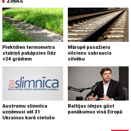
ZIŅAS
Piektdien termometra
Mārupē pasažieru
stabiņš pakāpsies līdz
vilciens sabraucis
+24 grādiem
cilvēku
Austrumu slimnīca
Baltijas idejas gūst
uzņēmusi vēl 31
panākumus visā Eiropā
Ukrainas karā cietušo