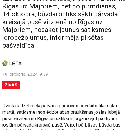
Rīgas uz Majoriem, bet no pirmdienas,
14.oktobra, būvdarbi tiks sākti pārvada
kreisajā pusē virzienā no Rīgas uz
Majoriem, nosakot jaunus satiksmes
ierobežojumus, informēja pilsētas
pašvaldība.
10. oktobris, 2024, 9:39
ZIŅAS
Dzintaru dzelzceļa pārvada pārbūves būvdarbi tika sākti
martā, satiksmei noslēdzot abas braukšanas joslas labajā
pusē virzienā no Rīgas un satiksmi organizējot pa divām
joslām pārvada kreisajā pusē. Veicot pārbūves būvdarbus