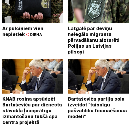
Ar pulciņiem vien
Latgalē par deviņu
nepietiek
nelegālo migrantu
©
DIENA
pārvadāšanu aizturēti
Polijas un Latvijas
pilsoņi
KNAB rosina apsūdzēt
Bartaševiča partija sola
Bartaševiču par dienesta
izveidot "taisnīgu
stāvokļa ļaunprātīgu
pašvaldību finansēšanas
izmantošanu tukšā spa
modeli"
centra projektā