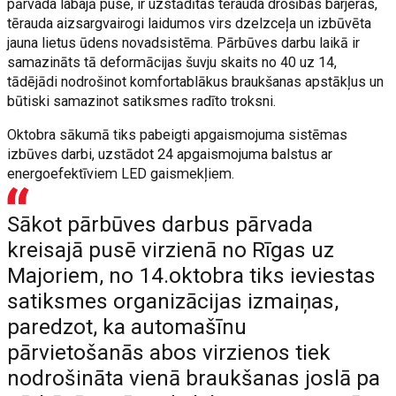
pārvada labajā pusē, ir uzstādītas tērauda drošības barjeras,
tērauda aizsargvairogi laidumos virs dzelzceļa un izbūvēta
jauna lietus ūdens novadsistēma. Pārbūves darbu laikā ir
samazināts tā deformācijas šuvju skaits no 40 uz 14,
tādējādi nodrošinot komfortablākus braukšanas apstākļus un
būtiski samazinot satiksmes radīto troksni.
Oktobra sākumā tiks pabeigti apgaismojuma sistēmas
izbūves darbi, uzstādot 24 apgaismojuma balstus ar
energoefektīviem LED gaismekļiem.
Sākot pārbūves darbus pārvada
kreisajā pusē virzienā no Rīgas uz
Majoriem, no 14.oktobra tiks ieviestas
satiksmes organizācijas izmaiņas,
paredzot, ka automašīnu
pārvietošanās abos virzienos tiek
nodrošināta vienā braukšanas joslā pa