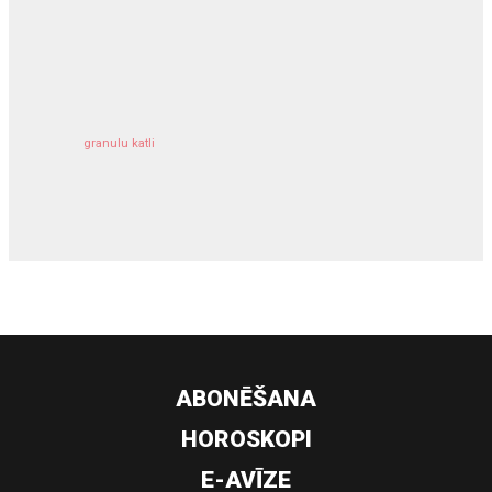
kravu apdrošināšana
granulu katli
siltumsūknis
ABONĒŠANA
HOROSKOPI
E-AVĪZE