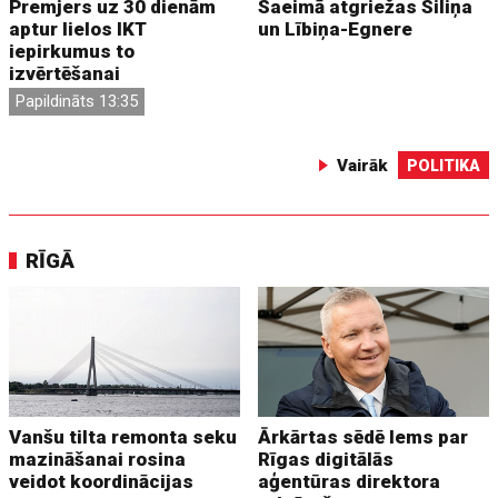
Premjers uz 30 dienām
Saeimā atgriežas Siliņa
aptur lielos IKT
un Lībiņa-Egnere
iepirkumus to
izvērtēšanai
Papildināts 13:35
Vairāk
POLITIKA
RĪGĀ
Vanšu tilta remonta seku
Ārkārtas sēdē lems par
mazināšanai rosina
Rīgas digitālās
veidot koordinācijas
aģentūras direktora