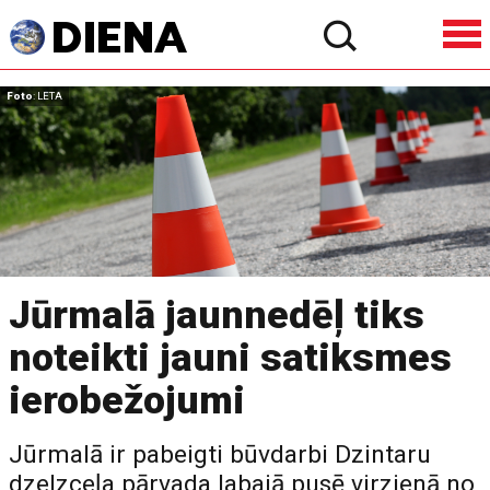
Foto
: LETA
Jūrmalā jaunnedēļ tiks
noteikti jauni satiksmes
ierobežojumi
Jūrmalā ir pabeigti būvdarbi Dzintaru
dzelzceļa pārvada labajā pusē virzienā no